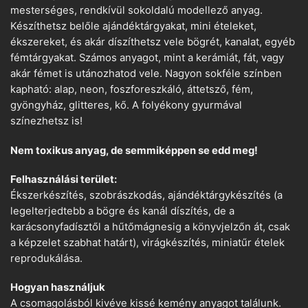
mesterséges, rendkívül sokoldalú modellező anyag.
Készíthetsz belőle ajándéktárgyakat, mini ételeket,
ékszereket, és akár díszíthetsz vele bögrét, kanalat, egyéb
fémtárgyakat. Számos anyagot, mint a kerámiát, fát, vagy
akár fémet is utánozhatod vele. Nagyon sokféle színben
kapható: alap, neon, foszforeszkáló, áttetsző, fém,
gyöngyház, glitteres, kő. A folyékony gyurmával
színezhetsz is!
Nem toxikus anyag, de semmiképpen se edd meg!
Felhasználási terület:
Ékszerkészítés, szobrászkodás, ajándéktárgykészítés (a
legelterjedtebb a bögre és kanál díszítés, de a
karácsonyfadísztől a hűtőmágnesig a könyvjelzőn át, csak
a képzelet szabhat határt), virágkészítés, miniatűr ételek
reprodukálása.
Hogyan használjuk
A csomagolásból kivéve kissé kemény anyagot találunk.