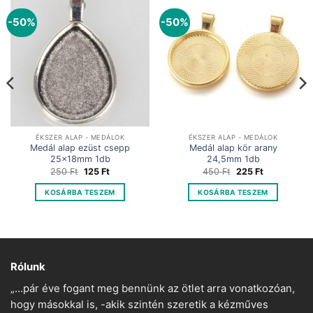
-50%
-50%
ÉKSZER ALAP - MEDÁLOK
ÉKSZER ALAP - MEDÁLOK
Medál alap ezüst csepp
Medál alap kör arany
25x18mm 1db
24,5mm 1db
Original
Current
Original
Current
250
Ft
125
Ft
450
Ft
225
Ft
price
price
price
price
was:
is:
was:
is:
KOSÁRBA TESZEM
KOSÁRBA TESZEM
250 Ft.
125 Ft.
450 Ft.
225 Ft.
Rólunk
„…pár éve fogant meg bennünk az ötlet arra vonatkozóan,
hogy másokkal is, -akik szintén szeretik a kézműves