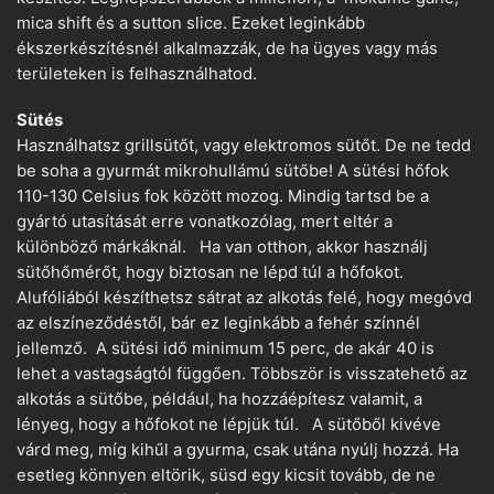
mica shift és a sutton slice. Ezeket leginkább
ékszerkészítésnél alkalmazzák, de ha ügyes vagy más
területeken is felhasználhatod.
Sütés
Használhatsz grillsütőt, vagy elektromos sütőt. De ne tedd
be soha a gyurmát mikrohullámú sütőbe! A sütési hőfok
110-130 Celsius fok között mozog. Mindig tartsd be a
gyártó utasítását erre vonatkozólag, mert eltér a
különböző márkáknál. Ha van otthon, akkor használj
sütőhőmérőt, hogy biztosan ne lépd túl a hőfokot.
Alufóliából készíthetsz sátrat az alkotás felé, hogy megóvd
az elszíneződéstől, bár ez leginkább a fehér színnél
jellemző. A sütési idő minimum 15 perc, de akár 40 is
lehet a vastagságtól függően. Többször is visszatehető az
alkotás a sütőbe, például, ha hozzáépítesz valamit, a
lényeg, hogy a hőfokot ne lépjük túl. A sütőből kivéve
várd meg, míg kihűl a gyurma, csak utána nyúlj hozzá. Ha
esetleg könnyen eltörik, süsd egy kicsit tovább, de ne