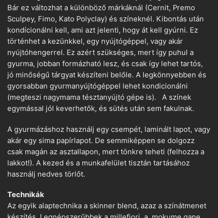
Bár ez változhat a különböző márkáknál (Cernit, Premo
Sculpey, Fimo, Kato Polyclay) és színeknél. Kibontás után
kondícionálni kell, ami azt jelenti, hogy át kell gyúrni. Ez
történhet a kezünkkel, egy nyújtógéppel, vagy akár
nyújtóhengerrel. Ez azért szükséges, mert így puhul a
gyurma, jobban formázható lesz, és csak így lehet tartós,
jó minőségű tárgyat készíteni belőle. A legkönnyebben és
gyorsabban gyurmanyújtógéppel lehet kondicionálni
(megteszi nagymama tésztanyújtó gépe is). A színek
egymással jól keverhetők, és sütés után sem fakulnak.
A gyurmázáshoz használj egy csempét, laminált lapot, vagy
akár egy sima papírlapot. De semmiképpen se dolgozz
csak magán az asztallapon, mert tönkre teheti (felhozza a
lakkot!). A kezed és a munkafelület tisztán tartásához
használj nedves törlőt.
Technikák
Az egyik alaptechnika a skinner blend, azaz a színátmenet
készítés. Legnépszerűbbek a millefiori, a mokume gane,