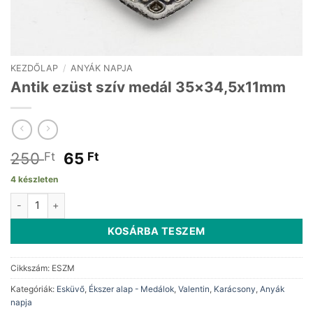
KEZDŐLAP
/
ANYÁK NAPJA
Antik ezüst szív medál 35×34,5x11mm
Original
Current
250
65
Ft
Ft
price
price
4 készleten
was:
is:
Antik ezüst szív medál 35x34,5x11mm mennyiség
250 Ft.
65 Ft.
KOSÁRBA TESZEM
Cikkszám:
ESZM
Kategóriák:
Esküvő
,
Ékszer alap - Medálok
,
Valentin
,
Karácsony
,
Anyák
napja