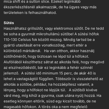
mica shift és a sutton slice. Ezeket leginkább
ékszerkészítésnél alkalmazzák, de ha ügyes vagy más
területeken is felhasználhatod.
Sütés
Használhatsz grillsütőt, vagy elektromos sütőt. De ne tedd
be soha a gyurmát mikrohullámú sütőbe! A sütési hőfok
110-130 Celsius fok között mozog. Mindig tartsd be a
gyártó utasítását erre vonatkozólag, mert eltér a
különböző márkáknál. Ha van otthon, akkor használj
sütőhőmérőt, hogy biztosan ne lépd túl a hőfokot.
Alufóliából készíthetsz sátrat az alkotás felé, hogy megóvd
az elszíneződéstől, bár ez leginkább a fehér színnél
jellemző. A sütési idő minimum 15 perc, de akár 40 is
lehet a vastagságtól függően. Többször is visszatehető az
alkotás a sütőbe, például, ha hozzáépítesz valamit, a
lényeg, hogy a hőfokot ne lépjük túl. A sütőből kivéve
várd meg, míg kihűl a gyurma, csak utána nyúlj hozzá. Ha
esetleg könnyen eltörik, süsd egy kicsit tovább, de ne
magasabb hőfokon. A törés oka a nem megfelelő