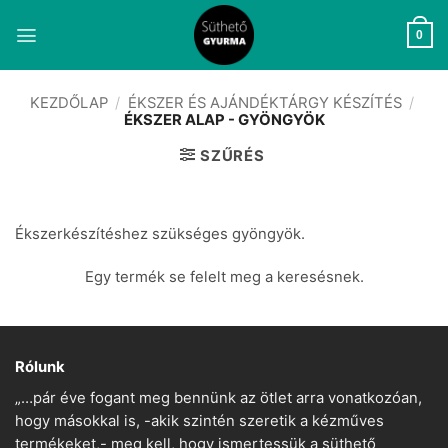
Skip
to
0
content
KEZDŐLAP
/
ÉKSZER ÉS AJÁNDÉKTÁRGY KÉSZÍTÉS
/
ÉKSZER ALAP - GYÖNGYÖK
SZŰRÉS
Ékszerkészítéshez szükséges gyöngyök.
Egy termék se felelt meg a keresésnek.
Rólunk
„…pár éve fogant meg bennünk az ötlet arra vonatkozóan,
hogy másokkal is, -akik szintén szeretik a kézműves
termékeket,- meg kell, hogy ismertessük a süthető