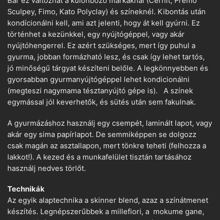
Bár ez változhat a különböző márkáknál (Cernit, Premo
Sculpey, Fimo, Kato Polyclay) és színeknél. Kibontás után
kondícionálni kell, ami azt jelenti, hogy át kell gyúrni. Ez
történhet a kezünkkel, egy nyújtógéppel, vagy akár
nyújtóhengerrel. Ez azért szükséges, mert így puhul a
gyurma, jobban formázható lesz, és csak így lehet tartós,
jó minőségű tárgyat készíteni belőle. A legkönnyebben és
gyorsabban gyurmanyújtógéppel lehet kondicionálni
(megteszi nagymama tésztanyújtó gépe is). A színek
egymással jól keverhetők, és sütés után sem fakulnak.
A gyurmázáshoz használj egy csempét, laminált lapot, vagy
akár egy sima papírlapot. De semmiképpen se dolgozz
csak magán az asztallapon, mert tönkre teheti (felhozza a
lakkot!). A kezed és a munkafelület tisztán tartásához
használj nedves törlőt.
Technikák
Az egyik alaptechnika a skinner blend, azaz a színátmenet
készítés. Legnépszerűbbek a millefiori, a mokume gane,