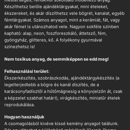
mesterséges, rendkívül sokoldalú modellező anyag.
Készíthetsz belőle ajándéktárgyakat, mini ételeket,
ékszereket, és akár díszíthetsz vele bögrét, kanalat, egyéb
fémtárgyakat. Számos anyagot, mint a kerámiát, fát, vagy
akár fémet is utánozhatod vele. Nagyon sokféle színben
kapható: alap, neon, foszforeszkáló, áttetsző, fém,
gyöngyház, glitteres, kő. A folyékony gyurmával
színezhetsz is!
Nem toxikus anyag, de semmiképpen se edd meg!
Felhasználási terület:
Ékszerkészítés, szobrászkodás, ajándéktárgykészítés (a
legelterjedtebb a bögre és kanál díszítés, de a
karácsonyfadísztől a hűtőmágnesig a könyvjelzőn át, csak
a képzelet szabhat határt), virágkészítés, miniatűr ételek
reprodukálása.
Hogyan használjuk
A csomagolásból kivéve kissé kemény anyagot találunk.