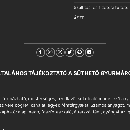
Szállítási és fizetési feltéte
ÁSZF
LTALÁNOS TÁJÉKOZTATÓ A SÜTHETŐ GYURMÁR
 formázható, mesterséges, rendkívül sokoldalú modellező anyag
tsz vele bögrét, kanalat, egyéb fémtárgyakat. Számos anyagot, min
apható: alap, neon, foszforeszkáló, áttetsző, fém, gyöngyház, g