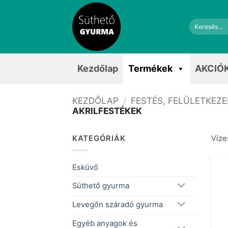
Skip
to
Keresés
content
a
következőre:
Kezdőlap
Termékek
AKCIÓ
KEZDŐLAP
/
FESTÉS, FELÜLETKEZ
AKRILFESTÉKEK
KATEGÓRIÁK
Víze
Esküvő
Süthető gyurma
Levegőn száradó gyurma
Egyéb anyagok és