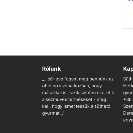
Rólunk
Kap
„…pár éve fogant meg bennünk az
Süth
ötlet arra vonatkozóan, hogy
Hétf
másokkal is, -akik szintén szeretik
gyu
a kézműves termékeket,- meg
+36
kell, hogy ismertessük a süthető
Szem
gyurmát…”
Dere
egye