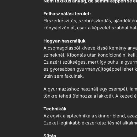
Nem toxikus anyag, de semmiképpen se e
Felhasználási terület:
Ékszerkészítés, szobrászkodás, ajándéktárg
könyvjelzőn át, csak a képzelet szabhat hat
Hogyan használjuk
A csomagolásból kivéve kissé kemény anyago
színeknél. Kibontás után kondícionálni kell,
Ez azért szükséges, mert így puhul a gyurm
és gyorsabban gyurmanyújtógéppel lehet ko
után sem fakulnak.
A gyurmázáshoz használj egy csempét, lami
tönkre teheti (felhozza a lakkot!). A kezed 
Technikák
Az egyik alaptechnika a skinner blend, azaz
Ezeket leginkább ékszerkészítésnél alkalm
Sütés