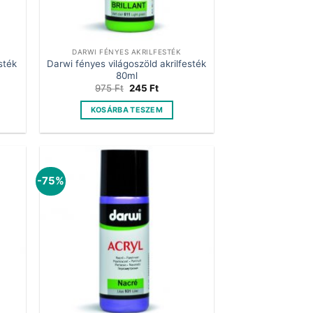
DARWI FÉNYES AKRILFESTÉK
sték
Darwi fényes világoszöld akrilfesték
80ml
t
Original
Current
975
Ft
245
Ft
price
price
was:
is:
KOSÁRBA TESZEM
.
975 Ft.
245 Ft.
-75%