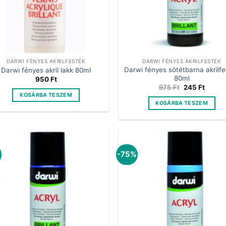
DARWI FÉNYES AKRILFESTÉK
DARWI FÉNYES AKRILFESTÉK
Darwi fényes sötétbarna akrilf
Darwi fényes akril lakk 80ml
80ml
950
Ft
Original
Curren
975
Ft
245
Ft
price
price
KOSÁRBA TESZEM
was:
is:
KOSÁRBA TESZEM
975 Ft.
245 Ft
%
-75%