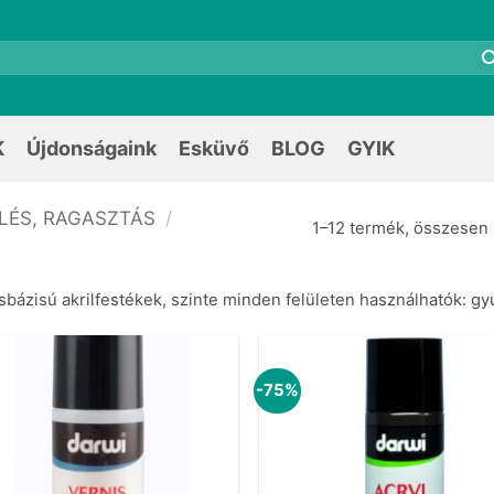
K
Újdonságaink
Esküvő
BLOG
GYIK
ELÉS, RAGASZTÁS
/
1–12 termék, összesen 
sbázisú akrilfestékek, szinte minden felületen használhatók: gy
-75%