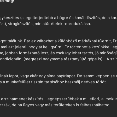
dd meg!
ykészítés (a legelterjedtebb a bögre és kanál díszítés, de a k
árt), virágkészítés, miniatűr ételek reprodukálása.
t találunk. Bár ez változhat a különböző márkáknál (Cernit, Pr
 ami azt jelenti, hogy át kell gyúrni. Ez történhet a kezünkkel, 
a, jobban formázható lesz, és csak így lehet tartós, jó minőség
ndicionálni (megteszi nagymama tésztanyújtó gépe is). A szín
nált lapot, vagy akár egy sima papírlapot. De semmiképpen se 
és a munkafelület tisztán tartásához használj nedves törlőt.
 a színátmenet készítés. Legnépszerűbbek a millefiori, a mokume
azzák, de ha ügyes vagy más területeken is felhasználhatod.