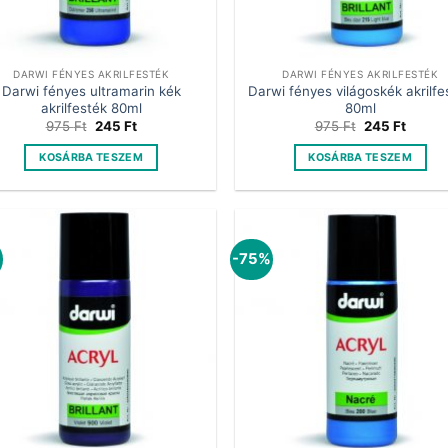
DARWI FÉNYES AKRILFESTÉK
DARWI FÉNYES AKRILFESTÉK
Darwi fényes ultramarin kék
Darwi fényes világoskék akrilfe
akrilfesték 80ml
80ml
Original
Current
Original
Curren
975
Ft
245
Ft
975
Ft
245
Ft
price
price
price
price
was:
is:
was:
is:
KOSÁRBA TESZEM
KOSÁRBA TESZEM
975 Ft.
245 Ft.
975 Ft.
245 Ft
%
-75%