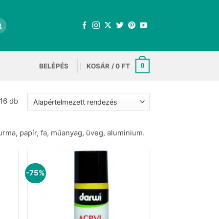
BELÉPÉS
KOSÁR /
0
FT
0
16 db
urma, papír, fa, műanyag, üveg, aluminium.
-75%