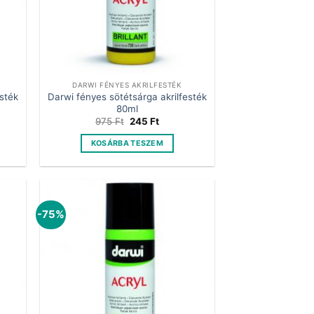
DARWI FÉNYES AKRILFESTÉK
esték
Darwi fényes sötétsárga akrilfesték
80ml
t
Original
Current
975
Ft
245
Ft
price
price
was:
is:
KOSÁRBA TESZEM
.
975 Ft.
245 Ft.
-75%