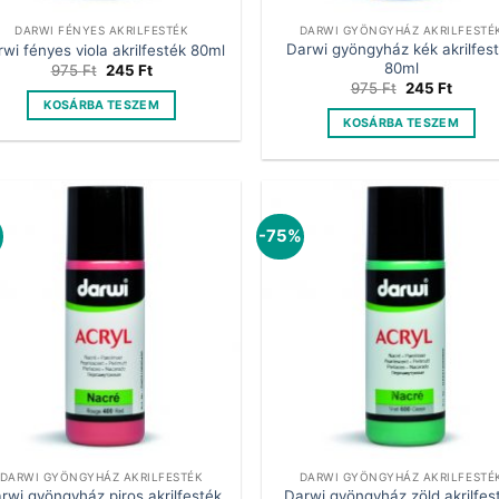
DARWI FÉNYES AKRILFESTÉK
DARWI GYÖNGYHÁZ AKRILFESTÉ
Darwi gyöngyház kék akrilfes
wi fényes viola akrilfesték 80ml
80ml
Original
Current
975
Ft
245
Ft
price
price
Original
Curren
975
Ft
245
Ft
was:
is:
price
price
KOSÁRBA TESZEM
975 Ft.
245 Ft.
was:
is:
KOSÁRBA TESZEM
975 Ft.
245 Ft
%
-75%
DARWI GYÖNGYHÁZ AKRILFESTÉK
DARWI GYÖNGYHÁZ AKRILFESTÉ
rwi gyöngyház piros akrilfesték
Darwi gyöngyház zöld akrilfes