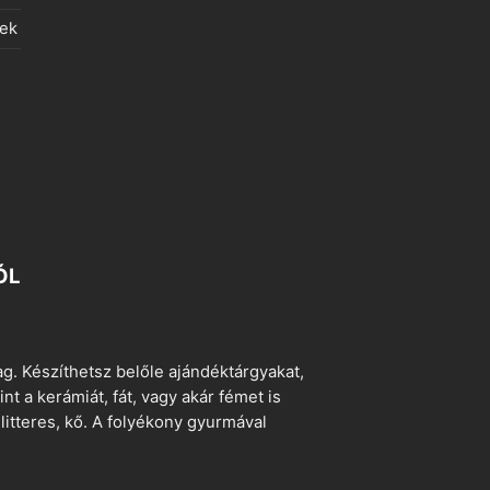
lek
ÓL
. Készíthetsz belőle ajándéktárgyakat,
t a kerámiát, fát, vagy akár fémet is
litteres, kő. A folyékony gyurmával