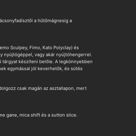
arácsonyfadísztől a hűtőmágnesig a
emo Sculpey, Fimo, Kato Polyclay) és
egy nyújtógéppel, vagy akár nyújtóhengerrel.
ű tárgyat készíteni belőle. A legkönnyebben
ek egymással jól keverhetők, és sütés
dolgozz csak magán az asztallapon, mert
 gane, mica shift és a sutton slice.