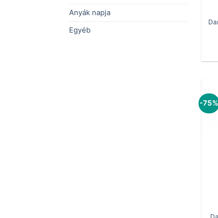
Anyák napja
Dar
Egyéb
-75
Da