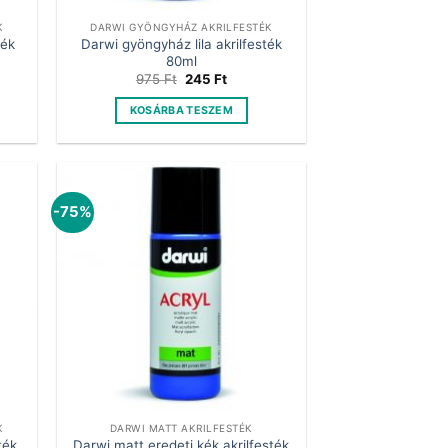
K
DARWI GYÖNGYHÁZ AKRILFESTÉK
ték
Darwi gyöngyház lila akrilfesték
80ml
t
Original
Current
975
Ft
245
Ft
price
price
was:
is:
KOSÁRBA TESZEM
.
975 Ft.
245 Ft.
-75%
K
DARWI MATT AKRILFESTÉK
ték
Darwi matt eredeti kék akrilfesték