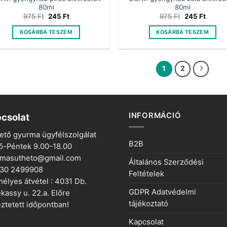
80ml
80ml
Original
Current
Original
Curren
975
Ft
245
Ft
975
Ft
245
Ft
price
price
price
price
was:
is:
was:
is:
KOSÁRBA TESZEM
KOSÁRBA TESZEM
975 Ft.
245 Ft.
975 Ft.
245 Ft
1
2
INFORMÁCIÓ
csolat
ető gyurma ügyfélszolgálat
B2B
ő-Péntek 9.00-18.00
rmasutheto@gmail.com
Általános Szerződési
 30 2499908
Feltételek
élyes átvétel : 4031 Db.
GDPR Adatvédelmi
kassy u. 22.a. Előre
tájékoztató
ztetett időpontban!
Kapcsolat