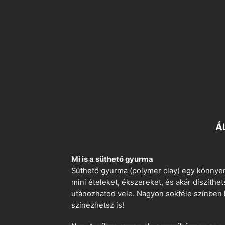
Á
Mi is a süthető gyurma
Süthető gyurma (polymer clay) egy könnyen
mini ételeket, ékszereket, és akár díszíthe
utánozhatod vele. Nagyon sokféle színben k
színezhetsz is!