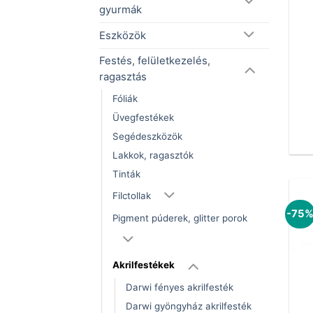
gyurmák
Eszközök
Festés, felületkezelés,
ragasztás
Fóliák
Üvegfestékek
Segédeszközök
Lakkok, ragasztók
Tinták
Filctollak
-75
Pigment púderek, glitter porok
Akrilfestékek
Darwi fényes akrilfesték
Darwi gyöngyház akrilfesték