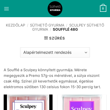
Skip
to
0
content
KEZDŐLAP
/
SÜTHETŐ GYURMA
/
SCULPEY SÜTHETŐ
GYURMA
/
SOUFFLÉ 48G
SZŰRÉS
A Soufflé a Sculpey könnyített gyurmája. Mérete
megegyezik a Premo 57g-os méretével, a súlya viszont
csak 48g. Színei jól keverhetők egymással, égetése
elektromos sütőben 130 celsius fokon 15-30 percig tart.