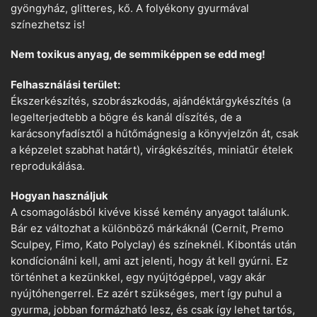
gyöngyház, glitteres, kő. A folyékony gyurmával
színezhetsz is!
Nem toxikus anyag, de semmiképpen se edd meg!
Felhasználási terület:
Ékszerkészítés, szobrászkodás, ajándéktárgykészítés (a
legelterjedtebb a bögre és kanál díszítés, de a
karácsonyfadísztől a hűtőmágnesig a könyvjelzőn át, csak
a képzelet szabhat határt), virágkészítés, miniatűr ételek
reprodukálása.
Hogyan használjuk
A csomagolásból kivéve kissé kemény anyagot találunk.
Bár ez változhat a különböző márkáknál (Cernit, Premo
Sculpey, Fimo, Kato Polyclay) és színeknél. Kibontás után
kondícionálni kell, ami azt jelenti, hogy át kell gyúrni. Ez
történhet a kezünkkel, egy nyújtógéppel, vagy akár
nyújtóhengerrel. Ez azért szükséges, mert így puhul a
gyurma, jobban formázható lesz, és csak így lehet tartós,