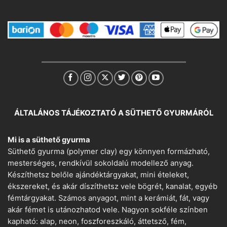
ÁLTALÁNOS TÁJÉKOZTATÓ A SÜTHETŐ GYURMÁRÓL
Mi is a süthető gyurma
Süthető gyurma (polymer clay) egy könnyen formázható,
mesterséges, rendkívül sokoldalú modellező anyag.
Készíthetsz belőle ajándéktárgyakat, mini ételeket,
ékszereket, és akár díszíthetsz vele bögrét, kanalat, egyéb
fémtárgyakat. Számos anyagot, mint a kerámiát, fát, vagy
akár fémet is utánozhatod vele. Nagyon sokféle színben
kapható: alap, neon, foszforeszkáló, áttetsző, fém,