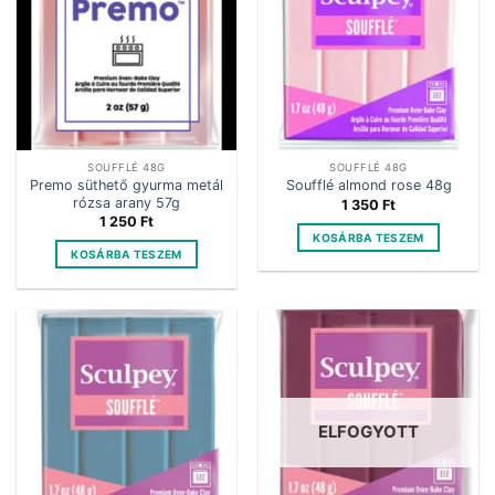
SOUFFLÉ 48G
SOUFFLÉ 48G
Premo süthető gyurma metál
Soufflé almond rose 48g
rózsa arany 57g
1 350
Ft
1 250
Ft
KOSÁRBA TESZEM
KOSÁRBA TESZEM
ELFOGYOTT