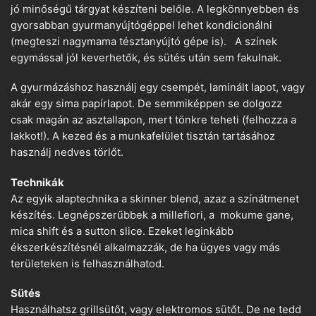
jó minőségű tárgyat készíteni belőle. A legkönnyebben és
gyorsabban gyurmanyújtógéppel lehet kondicionálni
(megteszi nagymama tésztanyújtó gépe is). A színek
egymással jól keverhetők, és sütés után sem fakulnak.
A gyurmázáshoz használj egy csempét, laminált lapot, vagy
akár egy sima papírlapot. De semmiképpen se dolgozz
csak magán az asztallapon, mert tönkre teheti (felhozza a
lakkot!). A kezed és a munkafelület tisztán tartásához
használj nedves törlőt.
Technikák
Az egyik alaptechnika a skinner blend, azaz a színátmenet
készítés. Legnépszerűbbek a millefiori, a mokume gane,
mica shift és a sutton slice. Ezeket leginkább
ékszerkészítésnél alkalmazzák, de ha ügyes vagy más
területeken is felhasználhatod.
Sütés
Használhatsz grillsütőt, vagy elektromos sütőt. De ne tedd