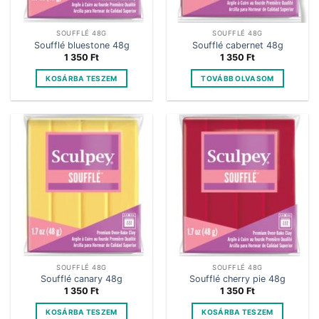
SOUFFLÉ 48G
SOUFFLÉ 48G
Soufflé bluestone 48g
Soufflé cabernet 48g
1 350
Ft
1 350
Ft
KOSÁRBA TESZEM
TOVÁBB OLVASOM
SOUFFLÉ 48G
SOUFFLÉ 48G
Soufflé canary 48g
Soufflé cherry pie 48g
1 350
Ft
1 350
Ft
KOSÁRBA TESZEM
KOSÁRBA TESZEM