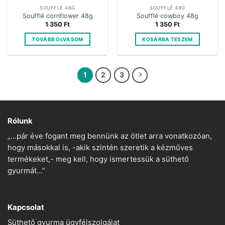
SOUFFLÉ 48G
SOUFFLÉ 48G
Soufflé cornflower 48g
Soufflé cowboy 48g
1 350
Ft
1 350
Ft
TOVÁBB OLVASOM
KOSÁRBA TESZEM
1
2
3
Rólunk
„…pár éve fogant meg bennünk az ötlet arra vonatkozóan,
hogy másokkal is, -akik szintén szeretik a kézműves
termékeket,- meg kell, hogy ismertessük a süthető
gyurmát…”
Kapcsolat
Süthető gyurma ügyfélszolgálat