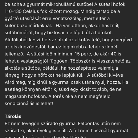
be soha a gyurmát mikrohullámú sütőbe! A sütési hőfok
110-130 Celsius fok között mozog. Mindig tartsd be a
gyártó utasítását erre vonatkozólag, mert eltér a
különböző márkáknál. Ha van otthon, akkor használj
sütőhőmérőt, hogy biztosan ne lépd túl a hőfokot.
Alufóliából készíthetsz sátrat az alkotás felé, hogy megóvd
az elszíneződéstől, bár ez leginkább a fehér színnél
jellemző. A sütési idő minimum 15 perc, de akár 40 is
lehet a vastagságtól függően. Többször is visszatehető az
alkotás a sütőbe, például, ha hozzáépítesz valamit, a
lényeg, hogy a hőfokot ne lépjük túl. A sütőből kivéve
várd meg, míg kihűl a gyurma, csak utána nyúlj hozzá. Ha
esetleg könnyen eltörik, süsd egy kicsit tovább, de ne
magasabb hőfokon. A törés oka a nem megfelelő
kondicionálás is lehet!
Tárolás
Ez nem levegőn száradó gyurma. Felbontás után nem
szárad ki, akár évekig is eláll. A fel nem használt gyurmát
egy simító záras tasakban kell tárolni