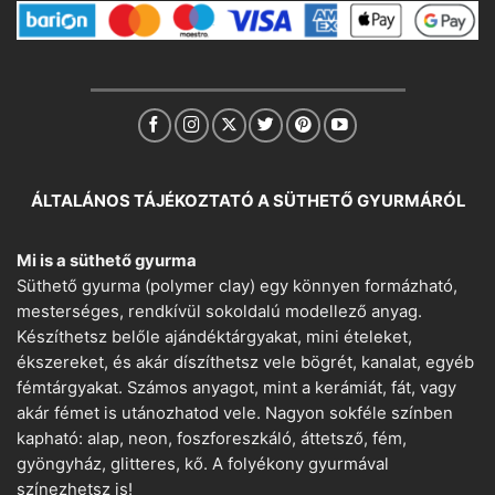
ÁLTALÁNOS TÁJÉKOZTATÓ A SÜTHETŐ GYURMÁRÓL
Mi is a süthető gyurma
Süthető gyurma (polymer clay) egy könnyen formázható,
mesterséges, rendkívül sokoldalú modellező anyag.
Készíthetsz belőle ajándéktárgyakat, mini ételeket,
ékszereket, és akár díszíthetsz vele bögrét, kanalat, egyéb
fémtárgyakat. Számos anyagot, mint a kerámiát, fát, vagy
akár fémet is utánozhatod vele. Nagyon sokféle színben
kapható: alap, neon, foszforeszkáló, áttetsző, fém,
gyöngyház, glitteres, kő. A folyékony gyurmával
színezhetsz is!