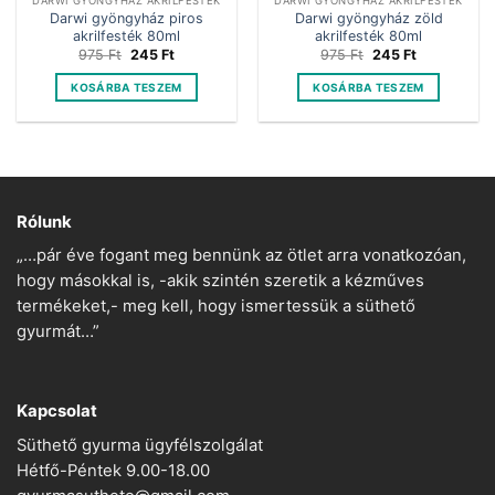
DARWI GYÖNGYHÁZ AKRILFESTÉK
DARWI GYÖNGYHÁZ AKRILFESTÉK
Darwi gyöngyház piros
Darwi gyöngyház zöld
akrilfesték 80ml
akrilfesték 80ml
Original
Current
Original
Current
975
Ft
245
Ft
975
Ft
245
Ft
price
price
price
price
was:
is:
was:
is:
KOSÁRBA TESZEM
KOSÁRBA TESZEM
975 Ft.
245 Ft.
975 Ft.
245 Ft.
Rólunk
„…pár éve fogant meg bennünk az ötlet arra vonatkozóan,
hogy másokkal is, -akik szintén szeretik a kézműves
termékeket,- meg kell, hogy ismertessük a süthető
gyurmát…”
Kapcsolat
Süthető gyurma ügyfélszolgálat
Hétfő-Péntek 9.00-18.00