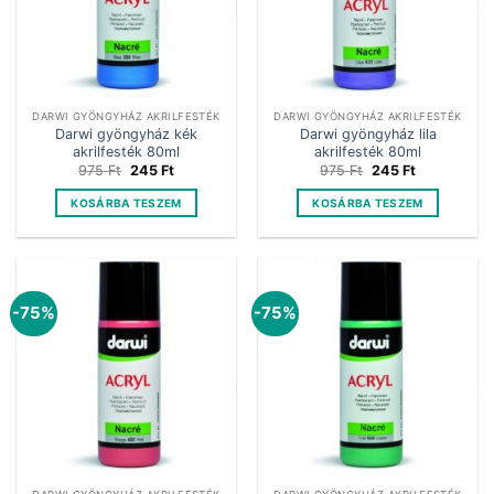
DARWI GYÖNGYHÁZ AKRILFESTÉK
DARWI GYÖNGYHÁZ AKRILFESTÉK
Darwi gyöngyház kék
Darwi gyöngyház lila
akrilfesték 80ml
akrilfesték 80ml
Original
Current
Original
Current
975
Ft
245
Ft
975
Ft
245
Ft
price
price
price
price
was:
is:
was:
is:
KOSÁRBA TESZEM
KOSÁRBA TESZEM
975 Ft.
245 Ft.
975 Ft.
245 Ft.
-75%
-75%