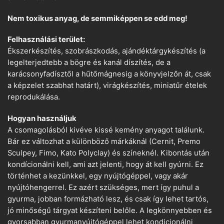
Nem toxikus anyag, de semmiképpen se edd meg!
Felhasználási terület:
Ékszerkészítés, szobrászkodás, ajándéktárgykészítés (a
legelterjedtebb a bögre és kanál díszítés, de a
karácsonyfadísztől a hűtőmágnesig a könyvjelzőn át, csak
a képzelet szabhat határt), virágkészítés, miniatűr ételek
reprodukálása.
Hogyan használjuk
A csomagolásból kivéve kissé kemény anyagot találunk.
Bár ez változhat a különböző márkáknál (Cernit, Premo
Sculpey, Fimo, Kato Polyclay) és színeknél. Kibontás után
kondícionálni kell, ami azt jelenti, hogy át kell gyúrni. Ez
történhet a kezünkkel, egy nyújtógéppel, vagy akár
nyújtóhengerrel. Ez azért szükséges, mert így puhul a
gyurma, jobban formázható lesz, és csak így lehet tartós,
jó minőségű tárgyat készíteni belőle. A legkönnyebben és
gyorsabban gyurmanyújtógéppel lehet kondicionálni