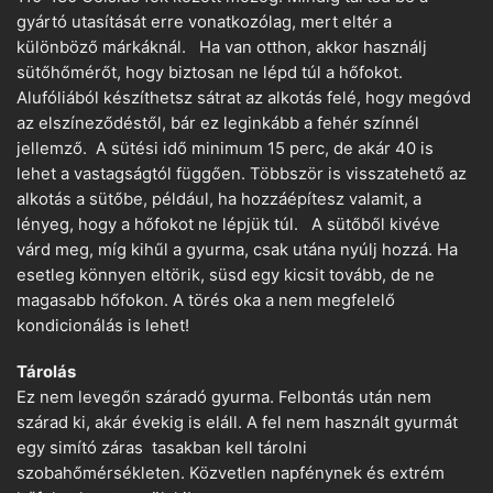
gyártó utasítását erre vonatkozólag, mert eltér a
különböző márkáknál. Ha van otthon, akkor használj
sütőhőmérőt, hogy biztosan ne lépd túl a hőfokot.
Alufóliából készíthetsz sátrat az alkotás felé, hogy megóvd
az elszíneződéstől, bár ez leginkább a fehér színnél
jellemző. A sütési idő minimum 15 perc, de akár 40 is
lehet a vastagságtól függően. Többször is visszatehető az
alkotás a sütőbe, például, ha hozzáépítesz valamit, a
lényeg, hogy a hőfokot ne lépjük túl. A sütőből kivéve
várd meg, míg kihűl a gyurma, csak utána nyúlj hozzá. Ha
esetleg könnyen eltörik, süsd egy kicsit tovább, de ne
magasabb hőfokon. A törés oka a nem megfelelő
kondicionálás is lehet!
Tárolás
Ez nem levegőn száradó gyurma. Felbontás után nem
szárad ki, akár évekig is eláll. A fel nem használt gyurmát
egy simító záras tasakban kell tárolni
szobahőmérsékleten. Közvetlen napfénynek és extrém