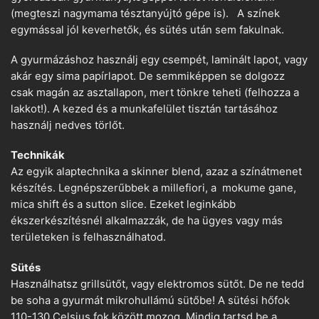
(megteszi nagymama tésztanyújtó gépe is). A színek
egymással jól keverhetők, és sütés után sem fakulnak.
A gyurmázáshoz használj egy csempét, laminált lapot, vagy
akár egy sima papírlapot. De semmiképpen se dolgozz
csak magán az asztallapon, mert tönkre teheti (felhozza a
lakkot!). A kezed és a munkafelület tisztán tartásához
használj nedves törlőt.
Technikák
Az egyik alaptechnika a skinner blend, azaz a színátmenet
készítés. Legnépszerűbbek a millefiori, a mokume gane,
mica shift és a sutton slice. Ezeket leginkább
ékszerkészítésnél alkalmazzák, de ha ügyes vagy más
területeken is felhasználhatod.
Sütés
Használhatsz grillsütőt, vagy elektromos sütőt. De ne tedd
be soha a gyurmát mikrohullámú sütőbe! A sütési hőfok
110-130 Celsius fok között mozog. Mindig tartsd be a