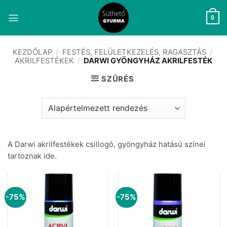
Skip
to
0
content
KEZDŐLAP
/
FESTÉS, FELÜLETKEZELÉS, RAGASZTÁS
/
AKRILFESTÉKEK
/
DARWI GYÖNGYHÁZ AKRILFESTÉK
SZŰRÉS
A Darwi akrilfestékek csillogó, gyöngyház hatású színei
tartoznak ide.
-75%
-75%