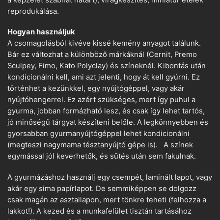
reprodukálása.
Hogyan használjuk
A csomagolásból kivéve kissé kemény anyagot találunk.
Bár ez változhat a különböző márkáknál (Cernit, Premo
Sculpey, Fimo, Kato Polyclay) és színeknél. Kibontás után
kondícionálni kell, ami azt jelenti, hogy át kell gyúrni. Ez
történhet a kezünkkel, egy nyújtógéppel, vagy akár
nyújtóhengerrel. Ez azért szükséges, mert így puhul a
gyurma, jobban formázható lesz, és csak így lehet tartós,
jó minőségű tárgyat készíteni belőle. A legkönnyebben és
gyorsabban gyurmanyújtógéppel lehet kondicionálni
(megteszi nagymama tésztanyújtó gépe is). A színek
egymással jól keverhetők, és sütés után sem fakulnak.
A gyurmázáshoz használj egy csempét, laminált lapot, vagy
akár egy sima papírlapot. De semmiképpen se dolgozz
csak magán az asztallapon, mert tönkre teheti (felhozza a
lakkot!). A kezed és a munkafelület tisztán tartásához