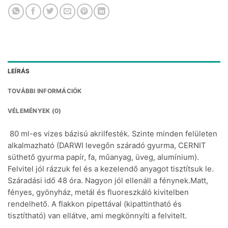
LEÍRÁS
TOVÁBBI INFORMÁCIÓK
VÉLEMÉNYEK (0)
80 ml-es vizes bázisú akrilfesték. Szinte minden felületen
alkalmazható (DARWI levegőn száradó gyurma, CERNIT
süthető gyurma papír, fa, műanyag, üveg, alumínium).
Felvitel jól rázzuk fel és a kezelendő anyagot tisztítsuk le.
Száradási idő 48 óra. Nagyon jól ellenáll a fénynek.Matt,
fényes, gyönyház, metál és fluoreszkáló kivitelben
rendelhető. A flakkon pipettával (kipattintható és
tisztítható) van ellátve, ami megkönnyíti a felvitelt.