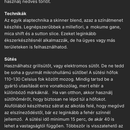
használj nedves törlőt.
Technikák
Az egyik alaptechnika a skinner blend, azaz a színátmenet
készítés. Legnépszerűbbek a millefiori, a mokume gane,
mica shift és a sutton slice. Ezeket leginkább
ékszerkészítésnél alkalmazzák, de ha ügyes vagy más
területeken is felhasználhatod.
Sütés
Használhatsz grillsütőt, vagy elektromos sütőt. De ne tedd
be soha a gyurmát mikrohullámú sütőbe! A sütési hőfok
110-130 Celsius fok között mozog. Mindig tartsd be a
gyártó utasítását erre vonatkozólag, mert eltér a
különböző márkáknál. Ha van otthon, akkor használj
sütőhőmérőt, hogy biztosan ne lépd túl a hőfokot.
Alufóliából készíthetsz sátrat az alkotás felé, hogy megóvd
az elszíneződéstől, bár ez leginkább a fehér színnél
jellemző. A sütési idő minimum 15 perc, de akár 40 is
lehet a vastagságtól függően. Többször is visszatehető az