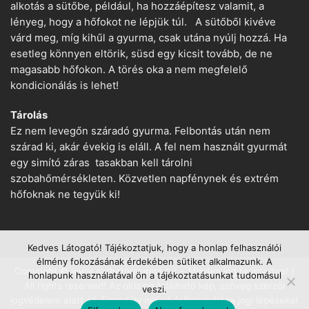
alkotás a sütőbe, például, ha hozzáépítesz valamit, a
lényeg, hogy a hőfokot ne lépjük túl. A sütőből kivéve
várd meg, míg kihűl a gyurma, csak utána nyúlj hozzá. Ha
esetleg könnyen eltörik, süsd egy kicsit tovább, de ne
magasabb hőfokon. A törés oka a nem megfelelő
kondicionálás is lehet!
Tárolás
Ez nem levegőn száradó gyurma. Felbontás után nem
szárad ki, akár évekig is eláll. A fel nem használt gyurmát
egy simító záras tasakban kell tárolni
szobahőmérsékleten. Közvetlen napfénynek és extrém
hőfoknak ne tegyük ki!
Kedves Látogató! Tájékoztatjuk, hogy a honlap felhasználói
élmény fokozásának érdekében sütiket alkalmazunk. A
Copyright © www.suthetogyurma.hu − Minden jog fenntartva! /
honlapunk használatával ön a tájékoztatásunkat tudomásul
All rights reserved! Az oldalon található kép, szöveg szerzői
veszi.
jogvédelem alatt áll. Engedély nélküli felhasználása jogi lépéseket