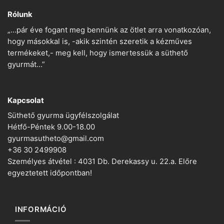
Rólunk
„…pár éve fogant meg bennünk az ötlet arra vonatkozóan,
hogy másokkal is, -akik szintén szeretik a kézműves
termékeket,- meg kell, hogy ismertessük a süthető
gyurmát…”
Kapcsolat
Süthető gyurma ügyfélszolgálat
Hétfő-Péntek 9.00-18.00
gyurmasutheto@gmail.com
+36 30 2499908
Személyes átvétel : 4031 Db. Derekassy u. 22.a. Előre
egyeztetett időpontban!
INFORMÁCIÓ