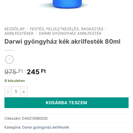
KEZDŐLAP
/
FESTÉS, FELÜLETKEZELÉS, RAGASZTÁS
/
AKRILFESTÉKEK
/
DARWI GYÖNGYHÁZ AKRILFESTÉK
Darwi gyöngyház kék akrilfesték 80ml
Original
Current
975
245
Ft
Ft
price
price
8 készleten
was:
is:
Darwi gyöngyház kék akrilfesték 80ml mennyiség
975 Ft.
245 Ft.
KOSÁRBA TESZEM
Cikkszám:
DA0210080200
Kategória:
Darwi gyöngyház akrilfesték