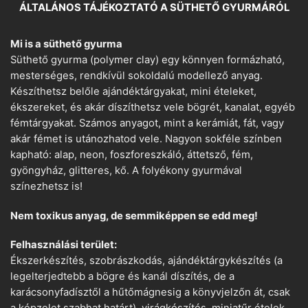
ÁLTALÁNOS TÁJÉKOZTATÓ A SÜTHETŐ GYURMÁRÓL
Mi is a süthető gyurma
Süthető gyurma (polymer clay) egy könnyen formázható,
mesterséges, rendkívül sokoldalú modellező anyag.
Készíthetsz belőle ajándéktárgyakat, mini ételeket,
ékszereket, és akár díszíthetsz vele bögrét, kanalat, egyéb
fémtárgyakat. Számos anyagot, mint a kerámiát, fát, vagy
akár fémet is utánozhatod vele. Nagyon sokféle színben
kapható: alap, neon, foszforeszkáló, áttetsző, fém,
gyöngyház, glitteres, kő. A folyékony gyurmával
színezhetsz is!
Nem toxikus anyag, de semmiképpen se edd meg!
Felhasználási terület:
Ékszerkészítés, szobrászkodás, ajándéktárgykészítés (a
legelterjedtebb a bögre és kanál díszítés, de a
karácsonyfadísztől a hűtőmágnesig a könyvjelzőn át, csak
a képzelet szabhat határt), virágkészítés, miniatűr ételek