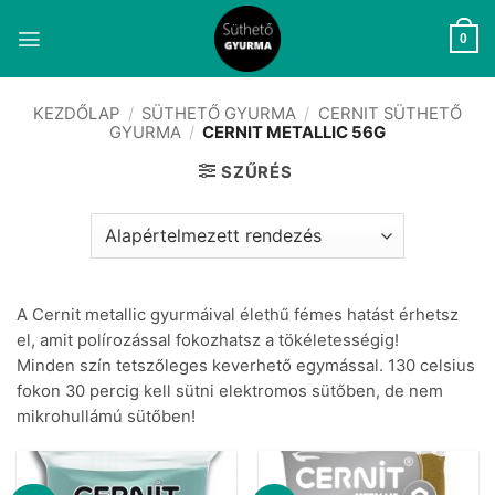
Skip
to
0
content
KEZDŐLAP
/
SÜTHETŐ GYURMA
/
CERNIT SÜTHETŐ
GYURMA
/
CERNIT METALLIC 56G
SZŰRÉS
A Cernit metallic gyurmáival élethű fémes hatást érhetsz
el, amit polírozással fokozhatsz a tökéletességig!
Minden szín tetszőleges keverhető egymással. 130 celsius
fokon 30 percig kell sütni elektromos sütőben, de nem
mikrohullámú sütőben!