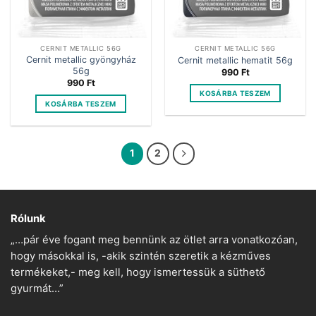
CERNIT METALLIC 56G
CERNIT METALLIC 56G
Cernit metallic gyöngyház
Cernit metallic hematit 56g
56g
990
Ft
990
Ft
KOSÁRBA TESZEM
KOSÁRBA TESZEM
1
2
Rólunk
„…pár éve fogant meg bennünk az ötlet arra vonatkozóan,
hogy másokkal is, -akik szintén szeretik a kézműves
termékeket,- meg kell, hogy ismertessük a süthető
gyurmát…”