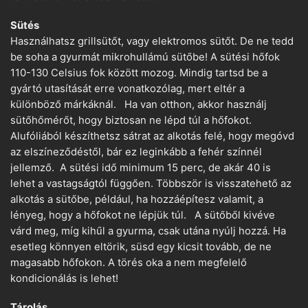
Sütés
Használhatsz grillsütőt, vagy elektromos sütőt. De ne tedd
be soha a gyurmát mikrohullámú sütőbe! A sütési hőfok
110-130 Celsius fok között mozog. Mindig tartsd be a
gyártó utasítását erre vonatkozólag, mert eltér a
különböző márkáknál. Ha van otthon, akkor használj
sütőhőmérőt, hogy biztosan ne lépd túl a hőfokot.
Alufóliából készíthetsz sátrat az alkotás felé, hogy megóvd
az elszíneződéstől, bár ez leginkább a fehér színnél
jellemző. A sütési idő minimum 15 perc, de akár 40 is
lehet a vastagságtól függően. Többször is visszatehető az
alkotás a sütőbe, például, ha hozzáépítesz valamit, a
lényeg, hogy a hőfokot ne lépjük túl. A sütőből kivéve
várd meg, míg kihűl a gyurma, csak utána nyúlj hozzá. Ha
esetleg könnyen eltörik, süsd egy kicsit tovább, de ne
magasabb hőfokon. A törés oka a nem megfelelő
kondicionálás is lehet!
Tárolás