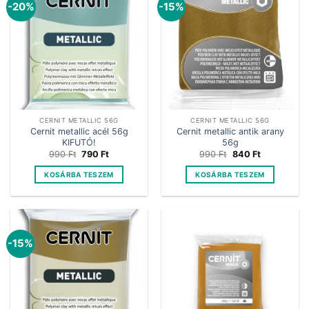
-20%
-15%
CERNIT METALLIC 56G
CERNIT METALLIC 56G
Cernit metallic acél 56g
Cernit metallic antik arany
KIFUTÓ!
56g
Original
Current
Original
Current
990
Ft
790
Ft
990
Ft
840
Ft
price
price
price
price
was:
is:
was:
is:
KOSÁRBA TESZEM
KOSÁRBA TESZEM
990 Ft.
790 Ft.
990 Ft.
840 Ft.
-15%