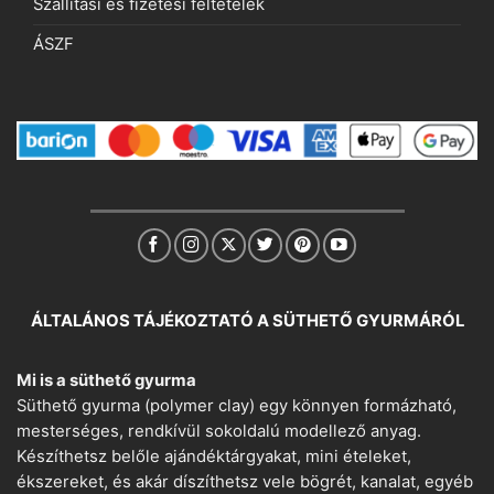
Szállítási és fizetési feltételek
ÁSZF
ÁLTALÁNOS TÁJÉKOZTATÓ A SÜTHETŐ GYURMÁRÓL
Mi is a süthető gyurma
Süthető gyurma (polymer clay) egy könnyen formázható,
mesterséges, rendkívül sokoldalú modellező anyag.
Készíthetsz belőle ajándéktárgyakat, mini ételeket,
ékszereket, és akár díszíthetsz vele bögrét, kanalat, egyéb