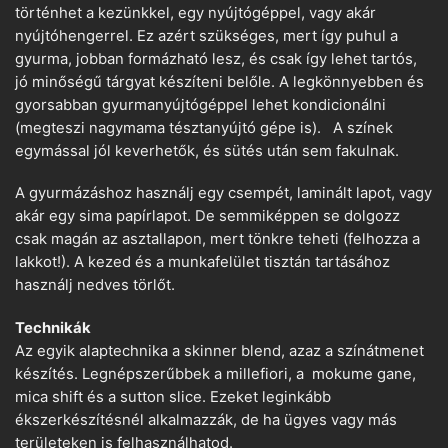
történhet a kezünkkel, egy nyújtógéppel, vagy akár
nyújtóhengerrel. Ez azért szükséges, mert így puhul a
gyurma, jobban formázható lesz, és csak így lehet tartós,
jó minőségű tárgyat készíteni belőle. A legkönnyebben és
gyorsabban gyurmanyújtógéppel lehet kondicionálni
(megteszi nagymama tésztanyújtó gépe is). A színek
egymással jól keverhetők, és sütés után sem fakulnak.
A gyurmázáshoz használj egy csempét, laminált lapot, vagy
akár egy sima papírlapot. De semmiképpen se dolgozz
csak magán az asztallapon, mert tönkre teheti (felhozza a
lakkot!). A kezed és a munkafelület tisztán tartásához
használj nedves törlőt.
Technikák
Az egyik alaptechnika a skinner blend, azaz a színátmenet
készítés. Legnépszerűbbek a millefiori, a mokume gane,
mica shift és a sutton slice. Ezeket leginkább
ékszerkészítésnél alkalmazzák, de ha ügyes vagy más
területeken is felhasználhatod.