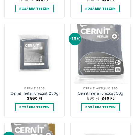
price
price
price
price
was:
is:
was:
is:
KOSÁRBA TESZEM
KOSÁRBA TESZEM
990 Ft.
840 Ft.
990 Ft.
840 Ft.
-15%
CERNIT 250G
CERNIT METALLIC 56G
Cernit metallic ezüst 250g
Cernit metallic ezüst 56g
Original
Current
3 950
Ft
990
Ft
840
Ft
price
price
was:
is:
KOSÁRBA TESZEM
KOSÁRBA TESZEM
990 Ft.
840 Ft.