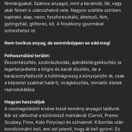
fémtárgyakat. Számos anyagot, mint a kerámiát, fát, vagy
akár fémet is utánozhatod vele. Nagyon sokféle színben
kapható: alap, neon, foszforeszkáló, áttetsző, fém,
gyöngyház, glitteres, kő. A folyékony gyurmával
színezhetsz is!
Nem toxikus anyag, de semmiképpen se edd meg!
Felhasználási terület:
Ékszerkészítés, szobrászkodás, ajándéktárgykészítés (a
legelterjedtebb a bögre és kanál díszítés, de a
karácsonyfadísztől a hűtőmágnesig a könyvjelzőn át, csak
a képzelet szabhat határt), virágkészítés, miniatűr ételek
reprodukálása.
Hogyan használjuk
A csomagolásból kivéve kissé kemény anyagot találunk.
Bár ez változhat a különböző márkáknál (Cernit, Premo
Sculpey, Fimo, Kato Polyclay) és színeknél. Kibontás után
kondícionálni kell, ami azt jelenti, hogy át kell gyúrni. Ez