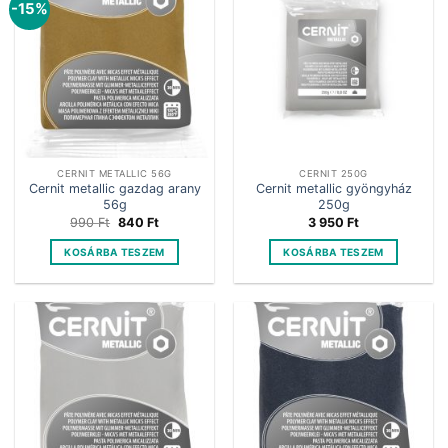
-15%
CERNIT METALLIC 56G
CERNIT 250G
Cernit metallic gazdag arany
Cernit metallic gyöngyház
56g
250g
Original
Current
990
Ft
840
Ft
3 950
Ft
price
price
was:
is:
KOSÁRBA TESZEM
KOSÁRBA TESZEM
990 Ft.
840 Ft.