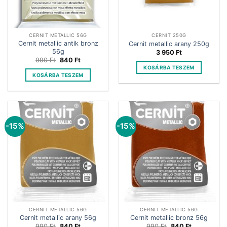
CERNIT METALLIC 56G
CERNIT 250G
Cernit metallic antik bronz
Cernit metallic arany 250g
56g
3 950
Ft
Original
Current
990
Ft
840
Ft
price
price
KOSÁRBA TESZEM
was:
is:
KOSÁRBA TESZEM
990 Ft.
840 Ft.
-15%
-15%
CERNIT METALLIC 56G
CERNIT METALLIC 56G
Cernit metallic arany 56g
Cernit metallic bronz 56g
Original
Current
Original
Current
990
Ft
840
Ft
990
Ft
840
Ft