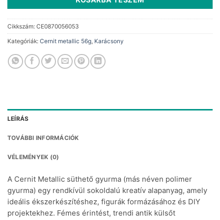
Cikkszám:
CE0870056053
Kategóriák:
Cernit metallic 56g
,
Karácsony
LEÍRÁS
TOVÁBBI INFORMÁCIÓK
VÉLEMÉNYEK (0)
A Cernit Metallic süthető gyurma (más néven polimer
gyurma) egy rendkívül sokoldalú kreatív alapanyag, amely
ideális ékszerkészítéshez, figurák formázásához és DIY
projektekhez. Fémes érintést, trendi antik külsőt