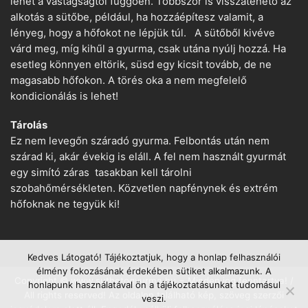
lehet a vastagságtól függően. Többször is visszatehető az
alkotás a sütőbe, például, ha hozzáépítesz valamit, a
lényeg, hogy a hőfokot ne lépjük túl. A sütőből kivéve
várd meg, míg kihűl a gyurma, csak utána nyúlj hozzá. Ha
esetleg könnyen eltörik, süsd egy kicsit tovább, de ne
magasabb hőfokon. A törés oka a nem megfelelő
kondicionálás is lehet!
Tárolás
Ez nem levegőn száradó gyurma. Felbontás után nem
szárad ki, akár évekig is eláll. A fel nem használt gyurmát
egy simító záras tasakban kell tárolni
szobahőmérsékleten. Közvetlen napfénynek és extrém
hőfoknak ne tegyük ki!
Kedves Látogató! Tájékoztatjuk, hogy a honlap felhasználói
élmény fokozásának érdekében sütiket alkalmazunk. A
Copyright © www.suthetogyurma.hu − Minden jog fenntartva! /
honlapunk használatával ön a tájékoztatásunkat tudomásul
All rights reserved! Az oldalon található kép, szöveg szerzői
veszi.