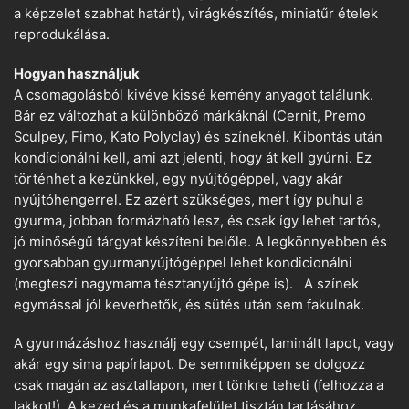
a képzelet szabhat határt), virágkészítés, miniatűr ételek
reprodukálása.
Hogyan használjuk
A csomagolásból kivéve kissé kemény anyagot találunk.
Bár ez változhat a különböző márkáknál (Cernit, Premo
Sculpey, Fimo, Kato Polyclay) és színeknél. Kibontás után
kondícionálni kell, ami azt jelenti, hogy át kell gyúrni. Ez
történhet a kezünkkel, egy nyújtógéppel, vagy akár
nyújtóhengerrel. Ez azért szükséges, mert így puhul a
gyurma, jobban formázható lesz, és csak így lehet tartós,
jó minőségű tárgyat készíteni belőle. A legkönnyebben és
gyorsabban gyurmanyújtógéppel lehet kondicionálni
(megteszi nagymama tésztanyújtó gépe is). A színek
egymással jól keverhetők, és sütés után sem fakulnak.
A gyurmázáshoz használj egy csempét, laminált lapot, vagy
akár egy sima papírlapot. De semmiképpen se dolgozz
csak magán az asztallapon, mert tönkre teheti (felhozza a
lakkot!). A kezed és a munkafelület tisztán tartásához