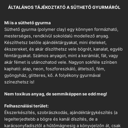
ÁLTALÁNOS TÁJÉKOZTATÓ A SÜTHETŐ GYURMÁRÓL
Mi is a süthető gyurma
Süthető gyurma (polymer clay) egy könnyen formázható,
mesterséges, rendkívül sokoldalú modellező anyag.
Készíthetsz belőle ajándéktárgyakat, mini ételeket,
ékszereket, és akár díszíthetsz vele bögrét, kanalat, egyéb
fémtárgyakat. Számos anyagot, mint a kerámiát, fát, vagy
akár fémet is utánozhatod vele. Nagyon sokféle színben
kapható: alap, neon, foszforeszkáló, áttetsző, fém,
gyöngyház, glitteres, kő. A folyékony gyurmával
színezhetsz is!
Nem toxikus anyag, de semmiképpen se edd meg!
Felhasználási terület:
Ékszerkészítés, szobrászkodás, ajándéktárgykészítés (a
legelterjedtebb a bögre és kanál díszítés, de a
karácsonyfadísztől a hűtőmágnesig a könyvjelzőn át, csak