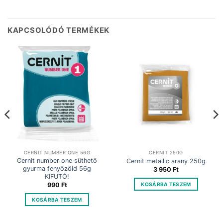
KAPCSOLÓDÓ TERMÉKEK
CERNIT NUMBER ONE 56G
CERNIT 250G
Cernit number one süthető
Cernit metallic arany 250g
gyurma fenyőzöld 56g
3 950
Ft
KIFUTÓ!
KOSÁRBA TESZEM
990
Ft
KOSÁRBA TESZEM