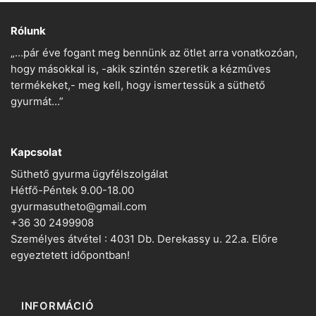
Rólunk
„…pár éve fogant meg bennünk az ötlet arra vonatkozóan,
hogy másokkal is, -akik szintén szeretik a kézműves
termékeket,- meg kell, hogy ismertessük a süthető
gyurmát…”
Kapcsolat
Süthető gyurma ügyfélszolgálat
Hétfő-Péntek 9.00-18.00
gyurmasutheto@gmail.com
+36 30 2499908
Személyes átvétel : 4031 Db. Derekassy u. 22.a. Előre
egyeztetett időpontban!
INFORMÁCIÓ