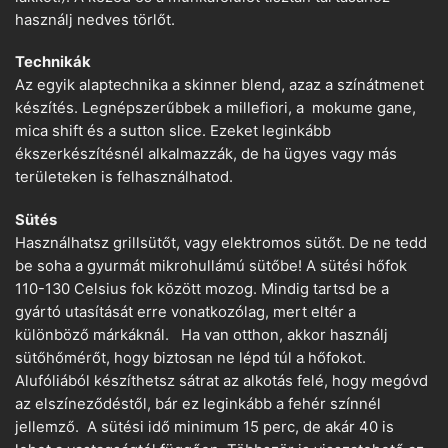
használj nedves törlőt.
Technikák
Az egyik alaptechnika a skinner blend, azaz a színátmenet
készítés. Legnépszerűbbek a millefiori, a mokume gane,
mica shift és a sutton slice. Ezeket leginkább
ékszerkészítésnél alkalmazzák, de ha ügyes vagy más
területeken is felhasználhatod.
Sütés
Használhatsz grillsütőt, vagy elektromos sütőt. De ne tedd
be soha a gyurmát mikrohullámú sütőbe! A sütési hőfok
110-130 Celsius fok között mozog. Mindig tartsd be a
gyártó utasítását erre vonatkozólag, mert eltér a
különböző márkáknál. Ha van otthon, akkor használj
sütőhőmérőt, hogy biztosan ne lépd túl a hőfokot.
Alufóliából készíthetsz sátrat az alkotás felé, hogy megóvd
az elszíneződéstől, bár ez leginkább a fehér színnél
jellemző. A sütési idő minimum 15 perc, de akár 40 is