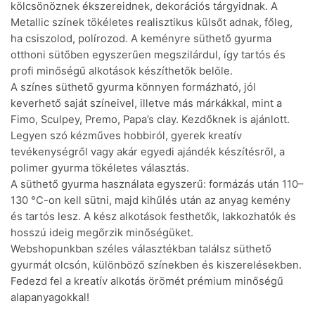
kölcsönöznek ékszereidnek, dekorációs tárgyidnak. A
Metallic színek tökéletes realisztikus külsőt adnak, főleg,
ha csiszolod, polírozod. A keményre süthető gyurma
otthoni sütőben egyszerűen megszilárdul, így tartós és
profi minőségű alkotások készíthetők belőle.
A színes süthető gyurma könnyen formázható, jól
keverhető saját színeivel, illetve más márkákkal, mint a
Fimo, Sculpey, Premo, Papa’s clay. Kezdőknek is ajánlott.
Legyen szó kézműves hobbiról, gyerek kreatív
tevékenységről vagy akár egyedi ajándék készítésről, a
polimer gyurma tökéletes választás.
A süthető gyurma használata egyszerű: formázás után 110–
130 °C-on kell sütni, majd kihűlés után az anyag kemény
és tartós lesz. A kész alkotások festhetők, lakkozhatók és
hosszú ideig megőrzik minőségüket.
Webshopunkban széles választékban találsz süthető
gyurmát olcsón, különböző színekben és kiszerelésekben.
Fedezd fel a kreatív alkotás örömét prémium minőségű
alapanyagokkal!