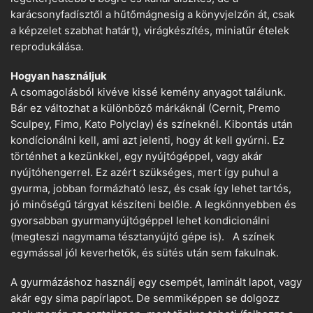
karácsonyfadísztől a hűtőmágnesig a könyvjelzőn át, csak
a képzelet szabhat határt), virágkészítés, miniatűr ételek
reprodukálása.
Hogyan használjuk
A csomagolásból kivéve kissé kemény anyagot találunk.
Bár ez változhat a különböző márkáknál (Cernit, Premo
Sculpey, Fimo, Kato Polyclay) és színeknél. Kibontás után
kondícionálni kell, ami azt jelenti, hogy át kell gyúrni. Ez
történhet a kezünkkel, egy nyújtógéppel, vagy akár
nyújtóhengerrel. Ez azért szükséges, mert így puhul a
gyurma, jobban formázható lesz, és csak így lehet tartós,
jó minőségű tárgyat készíteni belőle. A legkönnyebben és
gyorsabban gyurmanyújtógéppel lehet kondicionálni
(megteszi nagymama tésztanyújtó gépe is). A színek
egymással jól keverhetők, és sütés után sem fakulnak.
A gyurmázáshoz használj egy csempét, laminált lapot, vagy
akár egy sima papírlapot. De semmiképpen se dolgozz