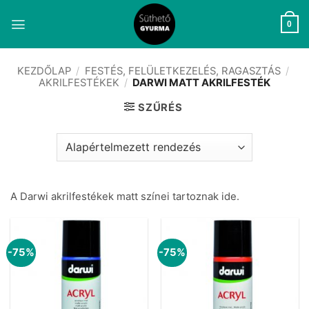
Skip
to
0
content
KEZDŐLAP
/
FESTÉS, FELÜLETKEZELÉS, RAGASZTÁS
/
AKRILFESTÉKEK
/
DARWI MATT AKRILFESTÉK
SZŰRÉS
A Darwi akrilfestékek matt színei tartoznak ide.
-75%
-75%