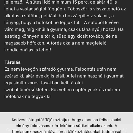
jellemző. A sütési idő minimum 15 perc, de akár 40 is
lehet a vastagságtól függően. Többször is visszatehető az
alkotás a sütőbe, például, ha hozzáépítesz valamit, a
lényeg, hogy a hőfokot ne lépjük túl. A sütőből kivéve
várd meg, míg kihűl a gyurma, csak utána nyúlj hozzá. Ha
esetleg könnyen eltörik, süsd egy kicsit tovább, de ne
magasabb hőfokon. A törés oka a nem megfelelő
kondicionálás is lehet!
Tárolás
Ez nem levegőn száradó gyurma. Felbontás után nem
szárad ki, akár évekig is eláll. A fel nem használt gyurmát
egy simító záras tasakban kell tárolni
szobahőmérsékleten. Közvetlen napfénynek és extrém
hőfoknak ne tegyük ki!
Kedves Látogató! Tájékoztatjuk, hogy a honlap felhasználói
élmény fokozásának érdekében sütiket alkalmazunk. A
Copyright © www.suthetogyurma.hu − Minden jog fenntartva! /
honlapunk használatával ön a tájékoztatásunkat tudomásul