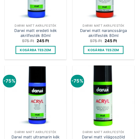
DARWI MATT AKRILFESTÉK
DARWI MATT AKRILFESTÉK
Darwi matt eredeti kék
Darwi matt narancssárga
akrilfesték 80ml
akrilfesték 80ml
Original
Current
Original
Current
975
Ft
245
Ft
975
Ft
245
Ft
price
price
price
price
was:
is:
was:
is:
KOSÁRBA TESZEM
KOSÁRBA TESZEM
975 Ft.
245 Ft.
975 Ft.
245 Ft.
-75%
-75%
DARWI MATT AKRILFESTÉK
DARWI MATT AKRILFESTÉK
Darwi matt ultramarin kék
Darwi matt világoszöld