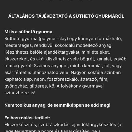
ÁLTALÁNOS TÁJÉKOZTATÓ A SÜTHETŐ GYURMÁRÓL
Mi is a süthető gyurma
Süthető gyurma (polymer clay) egy könnyen formázható,
mesterséges, rendkívül sokoldalú modellező anyag.
Készíthetsz belőle ajándéktárgyakat, mini ételeket,
ékszereket, és akár díszíthetsz vele bögrét, kanalat, egyéb
fémtárgyakat. Számos anyagot, mint a kerámiát, fát, vagy
akár fémet is utánozhatod vele. Nagyon sokféle színben
kapható: alap, neon, foszforeszkáló, áttetsző, fém,
gyöngyház, glitteres, kő. A folyékony gyurmával
színezhetsz is!
Nem toxikus anyag, de semmiképpen se edd meg!
Felhasználási terület:
Ékszerkészítés, szobrászkodás, ajándéktárgykészítés (a
legelterjedtebb a bögre és kanál díszítés, de a