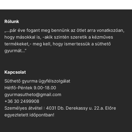
Rólunk
„…pár éve fogant meg bennünk az ötlet arra vonatkozóan,
hogy másokkal is, -akik szintén szeretik a kézműves
termékeket,- meg kell, hogy ismertessük a süthető
gyurmát…”
Kapcsolat
Süthető gyurma ügyfélszolgálat
Hétfő-Péntek 9.00-18.00
gyurmasutheto@gmail.com
+36 30 2499908
Személyes átvétel : 4031 Db. Derekassy u. 22.a. Előre
egyeztetett időpontban!