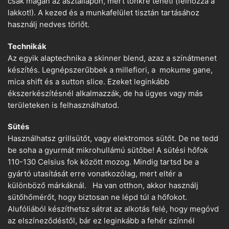
csak magán az asztallapon, mert tönkre teheti (felhozza a
lakkot!). A kezed és a munkafelület tisztán tartásához
használj nedves törlőt.
Technikák
Az egyik alaptechnika a skinner blend, azaz a színátmenet
készítés. Legnépszerűbbek a millefiori, a mokume gane,
mica shift és a sutton slice. Ezeket leginkább
ékszerkészítésnél alkalmazzák, de ha ügyes vagy más
területeken is felhasználhatod.
Sütés
Használhatsz grillsütőt, vagy elektromos sütőt. De ne tedd
be soha a gyurmát mikrohullámú sütőbe! A sütési hőfok
110-130 Celsius fok között mozog. Mindig tartsd be a
gyártó utasítását erre vonatkozólag, mert eltér a
különböző márkáknál. Ha van otthon, akkor használj
sütőhőmérőt, hogy biztosan ne lépd túl a hőfokot.
Alufóliából készíthetsz sátrat az alkotás felé, hogy megóvd
az elszíneződéstől, bár ez leginkább a fehér színnél