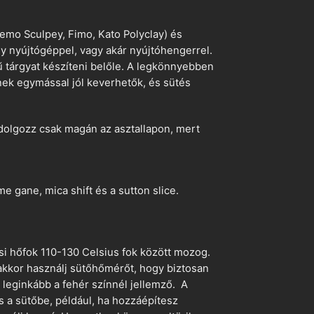
emo Sculpey, Fimo, Kato Polyclay) és
egy nyújtógéppel, vagy akár nyújtóhengerrel.
ű tárgyat készíteni belőle. A legkönnyebben
ek egymással jól keverhetők, és sütés
dolgozz csak magán az asztallapon, mert
 gane, mica shift és a sutton slice.
si hőfok 110-130 Celsius fok között mozog.
 akkor használj sütőhőmérőt, hogy biztosan
z leginkább a fehér színnél jellemző. A
s a sütőbe, például, ha hozzáépítesz