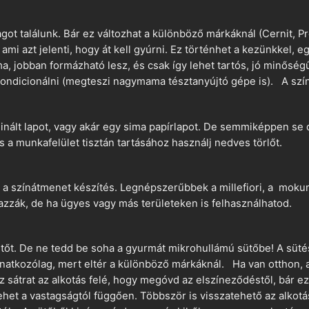
t találunk. Bár ez változhat a különböző márkáknál (Cernit, Pr
 ami azt jelenti, hogy át kell gyúrni. Ez történhet a kezünkkel, 
a, jobban formázható lesz, és csak így lehet tartós, jó minőség
ndicionálni (megteszi nagymama tésztanyújtó gépe is). A szín
nált lapot, vagy akár egy sima papírlapot. De semmiképpen se 
és a munkafelület tisztán tartásához használj nedves törlőt.
 a színátmenet készítés. Legnépszerűbbek a millefiori, a mokume
azzák, de ha ügyes vagy más területeken is felhasználhatod.
ütőt. De ne tedd be soha a gyurmát mikrohullámú sütőbe! A süté
vonatkozólag, mert eltér a különböző márkáknál. Ha van otthon,
sz sátrat az alkotás felé, hogy megóvd az elszíneződéstől, bár e
ehet a vastagságtól függően. Többször is visszatehető az alkotá