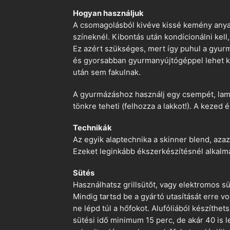
Hogyan használjuk
A csomagolásból kivéve kissé kemény anyago
színeknél. Kibontás után kondícionálni kell,
Ez azért szükséges, mert így puhul a gyurm
és gyorsabban gyurmanyújtógéppel lehet ko
után sem fakulnak.
A gyurmázáshoz használj egy csempét, lami
tönkre teheti (felhozza a lakkot!). A kezed 
Technikák
Az egyik alaptechnika a skinner blend, azaz
Ezeket leginkább ékszerkészítésnél alkalm
Sütés
Használhatsz grillsütőt, vagy elektromos s
Mindig tartsd be a gyártó utasítását erre 
ne lépd túl a hőfokot. Alufóliából készíthet
sütési idő minimum 15 perc, de akár 40 is l