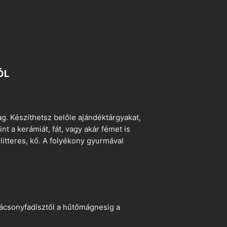
ÓL
. Készíthetsz belőle ajándéktárgyakat,
t a kerámiát, fát, vagy akár fémet is
litteres, kő. A folyékony gyurmával
arácsonyfadísztől a hűtőmágnesig a