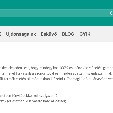
K
Újdonságaink
Esküvő
BLOG
GYIK
kel elégedett lesz, hogy mindegyikre 100%-os, pénz visszafizetési garanci
n terméket ( a vásárlási azonosítóval és minden adattal, számlaszámmal, a
lt termék esetén áll módunkban kifizetni ). Csomagküldő.hu átvevőhelyen
etben fényképekkel kell ezt igazolni)
ik (ez esetben le is vásárolható az összeg)