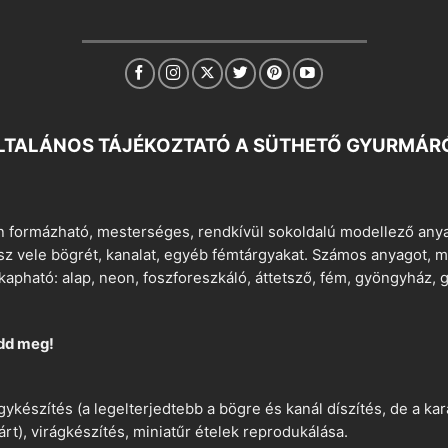
LTALÁNOS TÁJÉKOZTATÓ A SÜTHETŐ GYURMÁR
 formázható, mesterséges, rendkívül sokoldalú modellező anyag
tsz vele bögrét, kanalat, egyéb fémtárgyakat. Számos anyagot, min
apható: alap, neon, foszforeszkáló, áttetsző, fém, gyöngyház, g
dd meg!
ykészítés (a legelterjedtebb a bögre és kanál díszítés, de a k
árt), virágkészítés, miniatűr ételek reprodukálása.