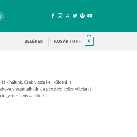
BELÉPÉS
KOSÁR /
0
FT
0
át kínálunk. Csak vissza kell küldeni a
hova visszautalhatjuk a pénzt)és teljes vételárat
 ingyenes a visszaküldés!