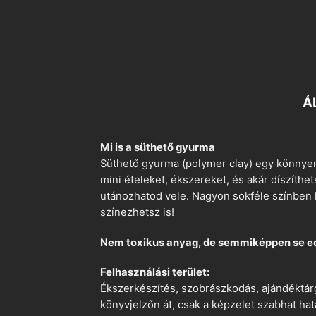
Á
Mi is a süthető gyurma
Süthető gyurma (polymer clay) egy könnyen
mini ételeket, ékszereket, és akár díszíthe
utánozhatod vele. Nagyon sokféle színben k
színezhetsz is!
Nem toxikus anyag, de semmiképpen se e
Felhasználási terület:
Ékszerkészítés, szobrászkodás, ajándéktárg
könyvjelzőn át, csak a képzelet szabhat hat