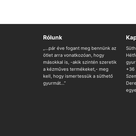
Rólunk
Kap
„…pár éve fogant meg bennünk az
Süth
ötlet arra vonatkozóan, hogy
Hétf
másokkal is, -akik szintén szeretik
gyu
a kézműves termékeket,- meg
+36
kell, hogy ismertessük a süthető
Szem
gyurmát…”
Dere
egye