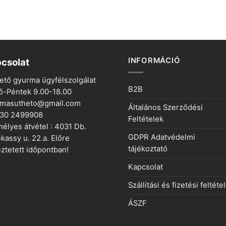
INFORMÁCIÓ
csolat
ető gyurma ügyfélszolgálat
B2B
ő-Péntek 9.00-18.00
rmasutheto@gmail.com
Általános Szerződési
 30 2499908
Feltételek
élyes átvétel : 4031 Db.
GDPR Adatvédelmi
kassy u. 22.a. Előre
tájékoztató
ztetett időpontban!
Kapcsolat
Szállítási és fizetési feltéte
ÁSZF