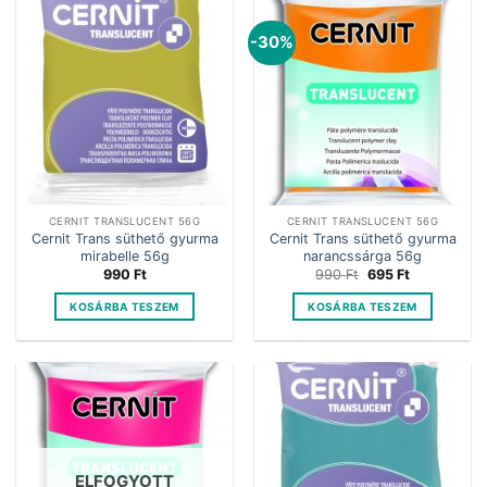
-30%
CERNIT TRANSLUCENT 56G
CERNIT TRANSLUCENT 56G
Cernit Trans süthető gyurma
Cernit Trans süthető gyurma
mirabelle 56g
narancssárga 56g
Original
Current
990
Ft
990
Ft
695
Ft
price
price
was:
is:
KOSÁRBA TESZEM
KOSÁRBA TESZEM
990 Ft.
695 Ft.
ELFOGYOTT