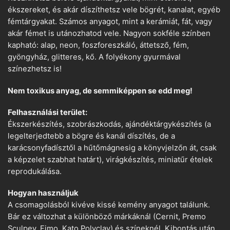
ékszereket, és akár díszíthetsz vele bögrét, kanalat, egyéb
fémtárgyakat. Számos anyagot, mint a kerámiát, fát, vagy
akár fémet is utánozhatod vele. Nagyon sokféle színben
kapható: alap, neon, foszforeszkáló, áttetsző, fém,
gyöngyház, glitteres, kő. A folyékony gyurmával
színezhetsz is!
Nem toxikus anyag, de semmiképpen se edd meg!
Felhasználási terület:
Ékszerkészítés, szobrászkodás, ajándéktárgykészítés (a
legelterjedtebb a bögre és kanál díszítés, de a
karácsonyfadísztől a hűtőmágnesig a könyvjelzőn át, csak
a képzelet szabhat határt), virágkészítés, miniatűr ételek
reprodukálása.
Hogyan használjuk
A csomagolásból kivéve kissé kemény anyagot találunk.
Bár ez változhat a különböző márkáknál (Cernit, Premo
Sculpey, Fimo, Kato Polyclay) és színeknél. Kibontás után