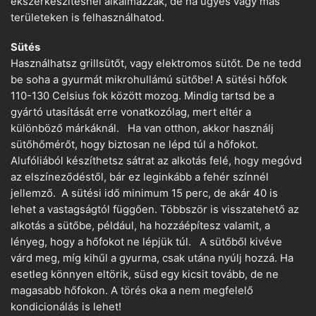
ékszerkészítésnél alkalmazzák, de ha ügyes vagy más
területeken is felhasználhatod.
Sütés
Használhatsz grillsütőt, vagy elektromos sütőt. De ne tedd
be soha a gyurmát mikrohullámú sütőbe! A sütési hőfok
110-130 Celsius fok között mozog. Mindig tartsd be a
gyártó utasítását erre vonatkozólag, mert eltér a
különböző márkáknál. Ha van otthon, akkor használj
sütőhőmérőt, hogy biztosan ne lépd túl a hőfokot.
Alufóliából készíthetsz sátrat az alkotás felé, hogy megóvd
az elszíneződéstől, bár ez leginkább a fehér színnél
jellemző. A sütési idő minimum 15 perc, de akár 40 is
lehet a vastagságtól függően. Többször is visszatehető az
alkotás a sütőbe, például, ha hozzáépítesz valamit, a
lényeg, hogy a hőfokot ne lépjük túl. A sütőből kivéve
várd meg, míg kihűl a gyurma, csak utána nyúlj hozzá. Ha
esetleg könnyen eltörik, süsd egy kicsit tovább, de ne
magasabb hőfokon. A törés oka a nem megfelelő
kondicionálás is lehet!