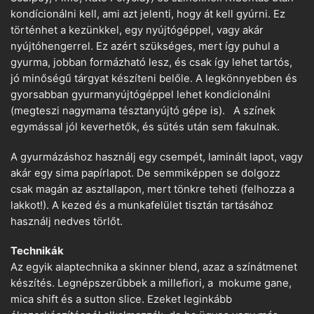
kondícionálni kell, ami azt jelenti, hogy át kell gyúrni. Ez
történhet a kezünkkel, egy nyújtógéppel, vagy akár
nyújtóhengerrel. Ez azért szükséges, mert így puhul a
gyurma, jobban formázható lesz, és csak így lehet tartós,
jó minőségű tárgyat készíteni belőle. A legkönnyebben és
gyorsabban gyurmanyújtógéppel lehet kondicionálni
(megteszi nagymama tésztanyújtó gépe is). A színek
egymással jól keverhetők, és sütés után sem fakulnak.
A gyurmázáshoz használj egy csempét, laminált lapot, vagy
akár egy sima papírlapot. De semmiképpen se dolgozz
csak magán az asztallapon, mert tönkre teheti (felhozza a
lakkot!). A kezed és a munkafelület tisztán tartásához
használj nedves törlőt.
Technikák
Az egyik alaptechnika a skinner blend, azaz a színátmenet
készítés. Legnépszerűbbek a millefiori, a mokume gane,
mica shift és a sutton slice. Ezeket leginkább