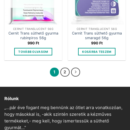
CERNIT TRANSLUCENT 56G
CERNIT TRANSLUCENT 56G
Cernit Trans süthető gyurma
Cernit Trans süthető gyurma
rubinpiros 56g
smaragd 56g
990
Ft
990
Ft
TOVÁBB OLVASOM
KOSÁRBA TESZEM
1
2
Rólunk
„…pár éve fogant meg bennünk az ötlet arra vonatkozóan,
hogy másokkal is, -akik szintén szeretik a kézműves
termékeket,- meg kell, hogy ismertessük a süthető
gyurmát…”