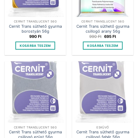
CERNIT TRANSLUCENT 56G
CERNIT TRANSLUCENT 56G
Cernit Trans süthető gyurma
Cernit Trans süthető gyurma
borostyán 56g
csillogó arany 56g
Original
Current
990
Ft
990
Ft
695
Ft
price
price
was:
is:
KOSÁRBA TESZEM
KOSÁRBA TESZEM
990 Ft.
695 Ft.
CERNIT TRANSLUCENT 56G
ESKÜVŐ
Cernit Trans süthető gyurma
Cernit Trans süthető gyurma
csillogó ezüst 56g
csillogó fehér 56g