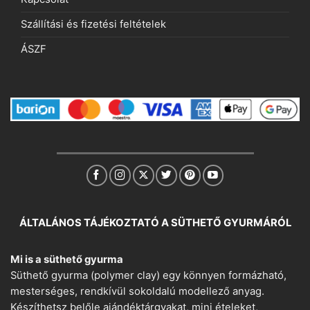
Szállítási és fizetési feltételek
ÁSZF
ÁLTALÁNOS TÁJÉKOZTATÓ A SÜTHETŐ GYURMÁRÓL
Mi is a süthető gyurma
Süthető gyurma (polymer clay) egy könnyen formázható,
mesterséges, rendkívül sokoldalú modellező anyag.
Készíthetsz belőle ajándéktárgyakat, mini ételeket,