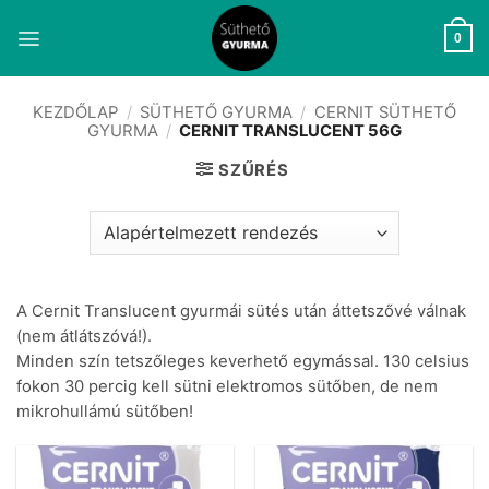
Skip
to
0
content
KEZDŐLAP
/
SÜTHETŐ GYURMA
/
CERNIT SÜTHETŐ
GYURMA
/
CERNIT TRANSLUCENT 56G
SZŰRÉS
A Cernit Translucent gyurmái sütés után áttetszővé válnak
(nem átlátszóvá!).
Minden szín tetszőleges keverhető egymással. 130 celsius
fokon 30 percig kell sütni elektromos sütőben, de nem
mikrohullámú sütőben!