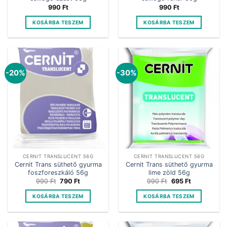
990
Ft
990
Ft
KOSÁRBA TESZEM
KOSÁRBA TESZEM
-20%
-30%
CERNIT TRANSLUCENT 56G
CERNIT TRANSLUCENT 56G
Cernit Trans süthető gyurma
Cernit Trans süthető gyurma
foszforeszkáló 56g
lime zöld 56g
Original
Current
Original
Current
990
Ft
790
Ft
990
Ft
695
Ft
price
price
price
price
was:
is:
was:
is:
KOSÁRBA TESZEM
KOSÁRBA TESZEM
990 Ft.
790 Ft.
990 Ft.
695 Ft.