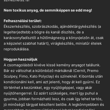
Nem toxikus anyag, de semmiképpen se edd meg!
Felhasználási terület:
Ékszerkészítés, szobrászkodás, ajándéktárgykészítés (a
legelterjedtebb a bögre és kanál díszítés, de a
karácsonyfadísztől a hűtőmágnesig a könyvjelzőn át, csak
a képzelet szabhat határt), virágkészítés, miniatűr ételek
reprodukálása.
Hogyan használjuk
A csomagolásból kivéve kissé kemény anyagot találunk.
Bár ez változhat a különböző márkáknál (Cernit, Premo
Sculpey, Fimo, Kato Polyclay) és színeknél. Kibontás után
kondícionálni kell, ami azt jelenti, hogy át kell gyúrni. Ez
történhet a kezünkkel, egy nyújtógéppel, vagy akár
nyújtóhengerrel. Ez azért szükséges, mert így puhul a
gyurma, jobban formázható lesz, és csak így lehet tartós,
jó minőségű tárgyat készíteni belőle. A legkönnyebben és