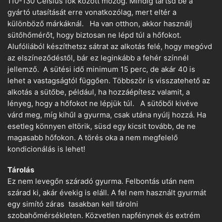
110-130 Celsius fok között mozog. Mindig tartsd be a
gyártó utasítását erre vonatkozólag, mert eltér a
különböző márkáknál. Ha van otthon, akkor használj
sütőhőmérőt, hogy biztosan ne lépd túl a hőfokot.
Alufóliából készíthetsz sátrat az alkotás felé, hogy megóvd
az elszíneződéstől, bár ez leginkább a fehér színnél
jellemző. A sütési idő minimum 15 perc, de akár 40 is
lehet a vastagságtól függően. Többször is visszatehető az
alkotás a sütőbe, például, ha hozzáépítesz valamit, a
lényeg, hogy a hőfokot ne lépjük túl. A sütőből kivéve
várd meg, míg kihűl a gyurma, csak utána nyúlj hozzá. Ha
esetleg könnyen eltörik, süsd egy kicsit tovább, de ne
magasabb hőfokon. A törés oka a nem megfelelő
kondicionálás is lehet!
Tárolás
Ez nem levegőn száradó gyurma. Felbontás után nem
szárad ki, akár évekig is eláll. A fel nem használt gyurmát
egy simító záras tasakban kell tárolni
szobahőmérsékleten. Közvetlen napfénynek és extrém