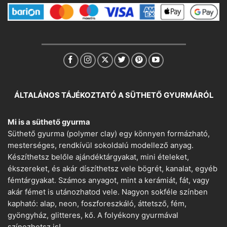
ÁLTALÁNOS TÁJÉKOZTATÓ A SÜTHETŐ GYURMÁRÓL
Mi is a süthető gyurma
Süthető gyurma (polymer clay) egy könnyen formázható,
mesterséges, rendkívül sokoldalú modellező anyag.
Készíthetsz belőle ajándéktárgyakat, mini ételeket,
ékszereket, és akár díszíthetsz vele bögrét, kanalat, egyéb
fémtárgyakat. Számos anyagot, mint a kerámiát, fát, vagy
akár fémet is utánozhatod vele. Nagyon sokféle színben
kapható: alap, neon, foszforeszkáló, áttetsző, fém,
gyöngyház, glitteres, kő. A folyékony gyurmával
színezhetsz is!