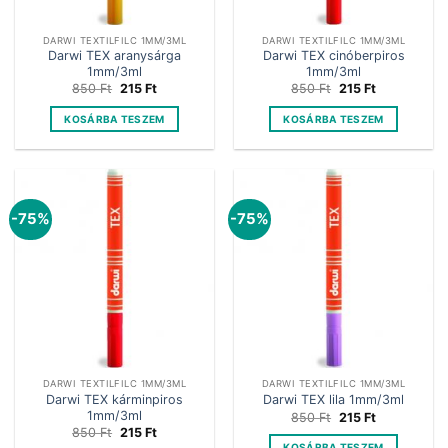
DARWI TEXTILFILC 1MM/3ML
DARWI TEXTILFILC 1MM/3ML
Darwi TEX aranysárga
Darwi TEX cinóberpiros
1mm/3ml
1mm/3ml
Original
Current
Original
Current
850
Ft
215
Ft
850
Ft
215
Ft
price
price
price
price
was:
is:
was:
is:
KOSÁRBA TESZEM
KOSÁRBA TESZEM
850 Ft.
215 Ft.
850 Ft.
215 Ft.
-75%
-75%
DARWI TEXTILFILC 1MM/3ML
DARWI TEXTILFILC 1MM/3ML
Darwi TEX kárminpiros
Darwi TEX lila 1mm/3ml
1mm/3ml
Original
Current
850
Ft
215
Ft
price
price
Original
Current
850
Ft
215
Ft
was:
is:
price
price
KOSÁRBA TESZEM