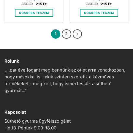
Original
Current
Original
Current
850
Ft
215
Ft
850
Ft
215
Ft
price
price
price
price
was:
is:
was:
is:
KOSÁRBA TESZEM
KOSÁRBA TESZEM
850 Ft.
215 Ft.
850 Ft.
215 Ft.
1
2
Rólunk
„…pár éve fogant meg bennünk az ötlet arra vonatkozóan,
hogy másokkal is, -akik szintén szeretik a kézműves
termékeket,- meg kell, hogy ismertessük a süthető
gyurmát…”
Kapcsolat
Süthető gyurma ügyfélszolgálat
Hétfő-Péntek 9.00-18.00