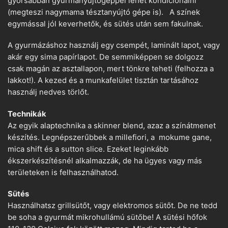
gyorsabban gyurmanyújtógéppel lehet kondicionálni
(megteszi nagymama tésztanyújtó gépe is). A színek
egymással jól keverhetők, és sütés után sem fakulnak.
A gyurmázáshoz használj egy csempét, laminált lapot, vagy
akár egy sima papírlapot. De semmiképpen se dolgozz
csak magán az asztallapon, mert tönkre teheti (felhozza a
lakkot!). A kezed és a munkafelület tisztán tartásához
használj nedves törlőt.
Technikák
Az egyik alaptechnika a skinner blend, azaz a színátmenet
készítés. Legnépszerűbbek a millefiori, a mokume gane,
mica shift és a sutton slice. Ezeket leginkább
ékszerkészítésnél alkalmazzák, de ha ügyes vagy más
területeken is felhasználhatod.
Sütés
Használhatsz grillsütőt, vagy elektromos sütőt. De ne tedd
be soha a gyurmát mikrohullámú sütőbe! A sütési hőfok