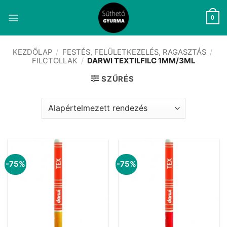
Skip
to
0
content
KEZDŐLAP
/
FESTÉS, FELÜLETKEZELÉS, RAGASZTÁS
/
FILCTOLLAK
/
DARWI TEXTILFILC 1MM/3ML
SZŰRÉS
-75%
-75%