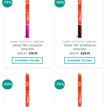
-75%
-50%
DARWI TEXTILFILC 1MM/3ML
DARWI TEXTILFILC 1MM/3ML
Darwi TEX rózsaszín
Darwi TEX sötétbarna
1mm/3ml
1mm/3ml
Original
Current
Original
Current
850
Ft
215
Ft
850
Ft
425
Ft
price
price
price
price
was:
is:
was:
is:
KOSÁRBA TESZEM
KOSÁRBA TESZEM
850 Ft.
215 Ft.
850 Ft.
425 Ft.
-50%
-75%