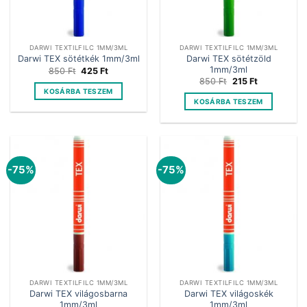
DARWI TEXTILFILC 1MM/3ML
DARWI TEXTILFILC 1MM/3ML
Darwi TEX sötétzöld
Darwi TEX sötétkék 1mm/3ml
1mm/3ml
Original
Current
850
Ft
425
Ft
price
price
Original
Current
850
Ft
215
Ft
was:
is:
price
price
KOSÁRBA TESZEM
850 Ft.
425 Ft.
was:
is:
KOSÁRBA TESZEM
850 Ft.
215 Ft.
-75%
-75%
DARWI TEXTILFILC 1MM/3ML
DARWI TEXTILFILC 1MM/3ML
Darwi TEX világosbarna
Darwi TEX világoskék
1mm/3ml
1mm/3ml