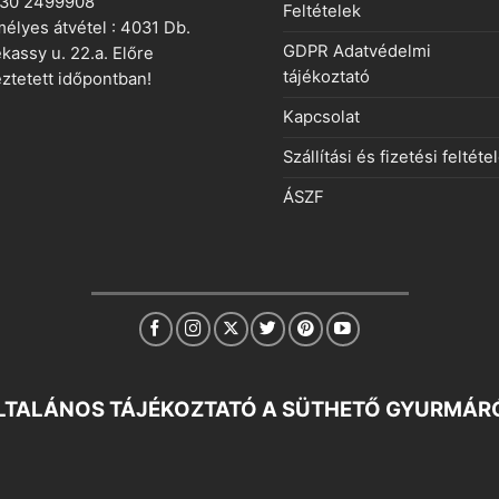
 30 2499908
Feltételek
élyes átvétel : 4031 Db.
GDPR Adatvédelmi
kassy u. 22.a. Előre
tájékoztató
ztetett időpontban!
Kapcsolat
Szállítási és fizetési feltéte
ÁSZF
LTALÁNOS TÁJÉKOZTATÓ A SÜTHETŐ GYURMÁR