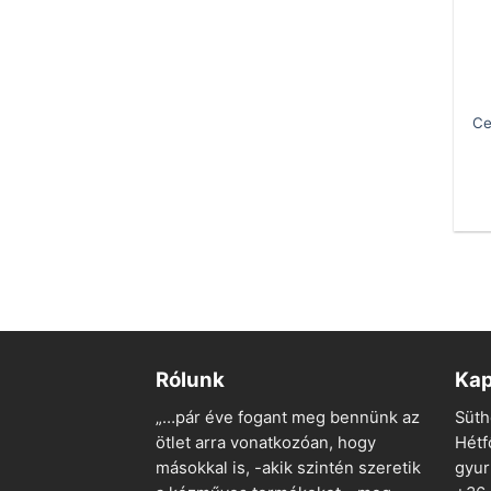
Ce
Rólunk
Kap
„…pár éve fogant meg bennünk az
Süth
ötlet arra vonatkozóan, hogy
Hétf
másokkal is, -akik szintén szeretik
gyu