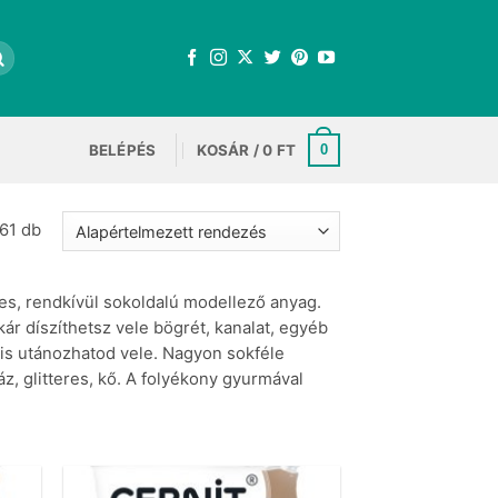
BELÉPÉS
KOSÁR /
0
FT
0
61 db
s, rendkívül sokoldalú modellező anyag.
kár díszíthetsz vele bögrét, kanalat, egyéb
 is utánozhatod vele. Nagyon sokféle
z, glitteres, kő. A folyékony gyurmával