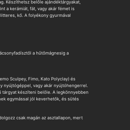
. Készíthetsz belőle ajándéktárgyakat,
t a kerámiát, fát, vagy akár fémet is
litteres, kő. A folyékony gyurmával
arácsonyfadísztől a hűtőmágnesig a
emo Sculpey, Fimo, Kato Polyclay) és
egy nyújtógéppel, vagy akár nyújtóhengerrel.
ű tárgyat készíteni belőle. A legkönnyebben
ek egymással jól keverhetők, és sütés
dolgozz csak magán az asztallapon, mert