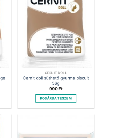
CERNIT DOLL
ige
Cernit doll süthető gyurma biscuit
56g
990
Ft
KOSÁRBA TESZEM