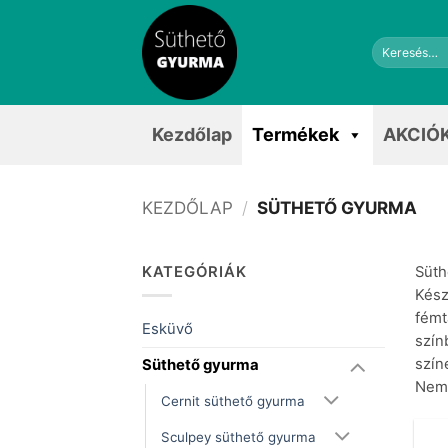
Skip
to
Keresés
content
a
következőre:
Kezdőlap
Termékek
AKCIÓ
KEZDŐLAP
/
SÜTHETŐ GYURMA
KATEGÓRIÁK
Süth
Kész
fémt
Esküvő
szín
szín
Süthető gyurma
Nem 
Cernit süthető gyurma
Sculpey süthető gyurma