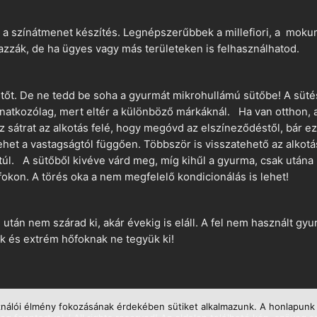
 a színátmenet készítés. Legnépszerűbbek a millefiori, a mokume
azzák, de ha ügyes vagy más területeken is felhasználhatod.
ütőt. De ne tedd be soha a gyurmát mikrohullámú sütőbe! A süté
vonatkozólag, mert eltér a különböző márkáknál. Ha van otthon,
sz sátrat az alkotás felé, hogy megóvd az elszíneződéstől, bár e
ehet a vastagságtól függően. Többször is visszatehető az alkotá
 túl. A sütőből kivéve várd meg, míg kihűl a gyurma, csak utána 
okon. A törés oka a nem megfelelő kondicionálás is lehet!
án nem szárad ki, akár évekig is eláll. A fel nem használt gyur
 és extrém hőfoknak ne tegyük ki!
ználói élmény fokozásának érdekében sütiket alkalmazunk. A honlapunk 