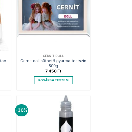
CERNIT DOLL
ntan
Cernit doll süthető gyurma testszín
500g
7 450
Ft
KOSÁRBA TESZEM
-30%