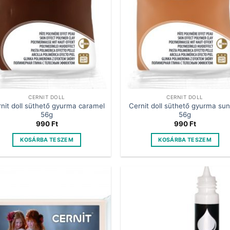
CERNIT DOLL
CERNIT DOLL
nit doll süthető gyurma caramel
Cernit doll süthető gyurma su
56g
56g
990
Ft
990
Ft
KOSÁRBA TESZEM
KOSÁRBA TESZEM