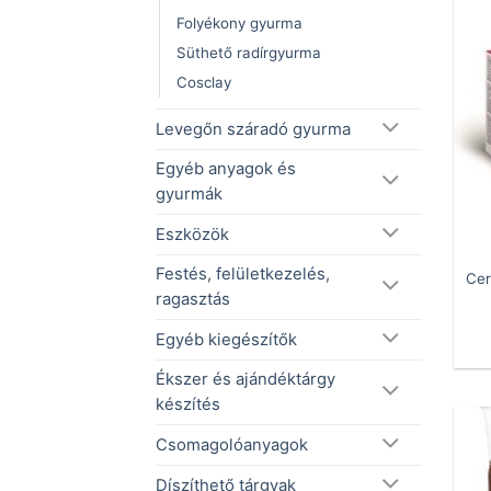
Folyékony gyurma
Süthető radírgyurma
Cosclay
Levegőn száradó gyurma
Egyéb anyagok és
gyurmák
Eszközök
Festés, felületkezelés,
Cer
ragasztás
Egyéb kiegészítők
Ékszer és ajándéktárgy
készítés
Csomagolóanyagok
Díszíthető tárgyak