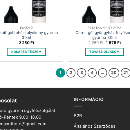
ESKÜVŐ
FOLYÉKONY GYURMA
rnit gél fehér folyékony gyurma
Cernit gél gyöngyház folyéko
30ml
gyurma 30ml
Original
Curr
2 250
Ft
2 250
Ft
1 575
Ft
price
price
was:
is:
KOSÁRBA TESZEM
TOVÁBB OLVASOM
2
1
250 Ft.
575 F
1
2
3
4
…
20
21
INFORMÁCIÓ
csolat
ető gyurma ügyfélszolgálat
B2B
ő-Péntek 9.00-18.00
rmasutheto@gmail.com
Általános Szerződési