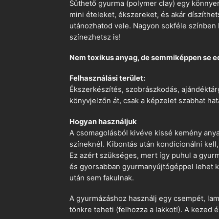
Süthető gyurma (polymer clay) egy könnyen
mini ételeket, ékszereket, és akár díszíthe
utánozhatod vele. Nagyon sokféle színben k
színezhetsz is!
Nem toxikus anyag, de semmiképpen se e
Felhasználási terület:
Ékszerkészítés, szobrászkodás, ajándéktárg
könyvjelzőn át, csak a képzelet szabhat hat
Hogyan használjuk
A csomagolásból kivéve kissé kemény anyago
színeknél. Kibontás után kondícionálni kell,
Ez azért szükséges, mert így puhul a gyurm
és gyorsabban gyurmanyújtógéppel lehet ko
után sem fakulnak.
A gyurmázáshoz használj egy csempét, lami
tönkre teheti (felhozza a lakkot!). A kezed 