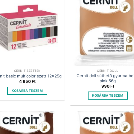
CERNIT SZETTEK
CERNIT DOLL
Cernit doll süthető gyurma be
nit basic multicolor szett 12x25g
pink 56g
4 950
Ft
990
Ft
KOSÁRBA TESZEM
KOSÁRBA TESZEM