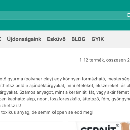
K
Újdonságaink
Esküvő
BLOG
GYIK
1–12 termék, összesen 2
ető gyurma (polymer clay) egy könnyen formázható, mestersége
íthetsz belőle ajándéktárgyakat, mini ételeket, ékszereket, és a
árgyakat. Számos anyagot, mint a kerámiát, fát, vagy akár fémet
ben kapható: alap, neon, foszforeszkáló, áttetsző, fém, gyöngyhá
ezhetsz is!
toxikus anyag, de semmiképpen se edd meg!