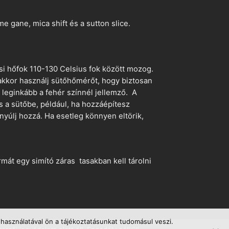
 gane, mica shift és a sutton slice.
si hőfok 110-130 Celsius fok között mozog.
 akkor használj sütőhőmérőt, hogy biztosan
z leginkább a fehér színnél jellemző. A
s a sütőbe, például, ha hozzáépítesz
nyúlj hozzá. Ha esetleg könnyen eltörik,
mát egy simító záras tasakban kell tárolni
használatával ön a tájékoztatásunkat tudomásul veszi.