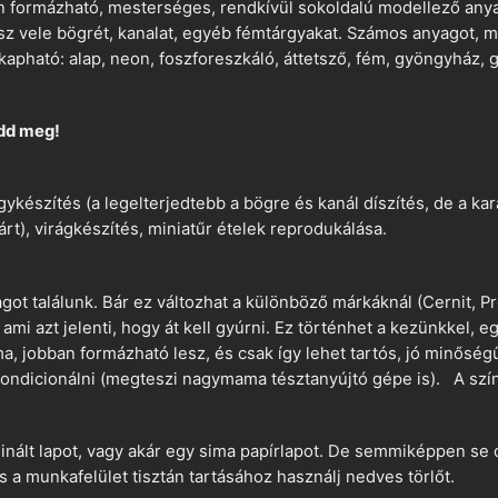
 formázható, mesterséges, rendkívül sokoldalú modellező anyag
tsz vele bögrét, kanalat, egyéb fémtárgyakat. Számos anyagot, min
apható: alap, neon, foszforeszkáló, áttetsző, fém, gyöngyház, g
dd meg!
ykészítés (a legelterjedtebb a bögre és kanál díszítés, de a k
árt), virágkészítés, miniatűr ételek reprodukálása.
t találunk. Bár ez változhat a különböző márkáknál (Cernit, Pr
 ami azt jelenti, hogy át kell gyúrni. Ez történhet a kezünkkel, 
a, jobban formázható lesz, és csak így lehet tartós, jó minőség
ndicionálni (megteszi nagymama tésztanyújtó gépe is). A szín
nált lapot, vagy akár egy sima papírlapot. De semmiképpen se 
és a munkafelület tisztán tartásához használj nedves törlőt.