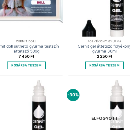
CERNIT DOLL
FOLYÉKONY GYURMA
nit doll süthető gyurma testszín
Cernit gél áttetsző folyékon
áttetsző 500g
gyurma 30ml
7 450
Ft
2 250
Ft
KOSÁRBA TESZEM
KOSÁRBA TESZEM
-30%
ELFOGYOTT