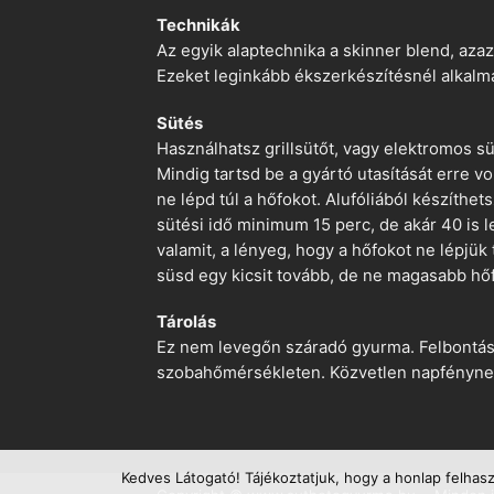
Technikák
Az egyik alaptechnika a skinner blend, azaz
Ezeket leginkább ékszerkészítésnél alkalm
Sütés
Használhatsz grillsütőt, vagy elektromos s
Mindig tartsd be a gyártó utasítását erre 
ne lépd túl a hőfokot. Alufóliából készíthet
sütési idő minimum 15 perc, de akár 40 is l
valamit, a lényeg, hogy a hőfokot ne lépjük
süsd egy kicsit tovább, de ne magasabb hőf
Tárolás
Ez nem levegőn száradó gyurma. Felbontás ut
szobahőmérsékleten. Közvetlen napfénynek
Kedves Látogató! Tájékoztatjuk, hogy a honlap felhas