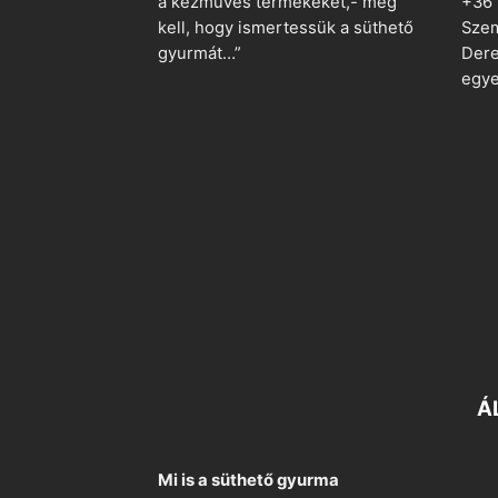
a kézműves termékeket,- meg
+36
kell, hogy ismertessük a süthető
Szem
gyurmát…”
Dere
egye
Á
Mi is a süthető gyurma