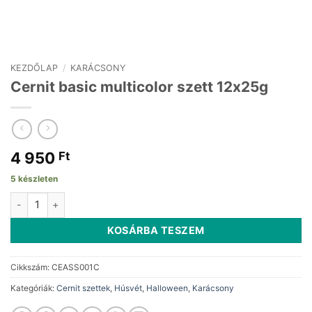
KEZDŐLAP
/
KARÁCSONY
Cernit basic multicolor szett 12x25g
4 950
Ft
5 készleten
Cernit basic multicolor szett 12x25g mennyiség
KOSÁRBA TESZEM
Cikkszám:
CEASS001C
Kategóriák:
Cernit szettek
,
Húsvét
,
Halloween
,
Karácsony