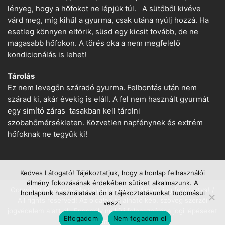
lényeg, hogy a hőfokot ne lépjük túl. A sütőből kivéve
várd meg, míg kihűl a gyurma, csak utána nyúlj hozzá. Ha
esetleg könnyen eltörik, süsd egy kicsit tovább, de ne
magasabb hőfokon. A törés oka a nem megfelelő
kondicionálás is lehet!
Tárolás
Ez nem levegőn száradó gyurma. Felbontás után nem
szárad ki, akár évekig is eláll. A fel nem használt gyurmát
egy simító záras tasakban kell tárolni
szobahőmérsékleten. Közvetlen napfénynek és extrém
hőfoknak ne tegyük ki!
Kedves Látogató! Tájékoztatjuk, hogy a honlap felhasználói
élmény fokozásának érdekében sütiket alkalmazunk. A
Copyright © www.suthetogyurma.hu − Minden jog fenntartva! /
honlapunk használatával ön a tájékoztatásunkat tudomásul
All rights reserved! Az oldalon található kép, szöveg szerzői
veszi.
jogvédelem alatt áll. Engedély nélküli felhasználása jogi lépéseket
Elfogadom
Nem fogadom el
von maga után