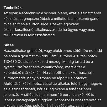
Technikák
Az egyik alaptechnika a skinner blend, azaz a színátmenet
készítés. Legnépszerűbbek a millefiori, a mokume gane,
mica shift és a sutton slice. Ezeket leginkább
ékszerkészítésnél alkalmazzák, de ha ügyes vagy más
területeken is felhasználhatod.
Sütés
Használhatsz grillsütőt, vagy elektromos sütőt. De ne tedd
be soha a gyurmát mikrohullámú sütőbe! A sütési hőfok
110-130 Celsius fok között mozog. Mindig tartsd be a
gyártó utasítását erre vonatkozólag, mert eltér a
különböző márkáknál. Ha van otthon, akkor használj
sütőhőmérőt, hogy biztosan ne lépd túl a hőfokot.
Alufóliából készíthetsz sátrat az alkotás felé, hogy megóvd
az elszíneződéstől, bár ez leginkább a fehér színnél
jellemző. A sütési idő minimum 15 perc, de akár 40 is
lehet a vastagságtól függően. Többször is visszatehető az
alkotás a sütőbe, például, ha hozzáépítesz valamit, a