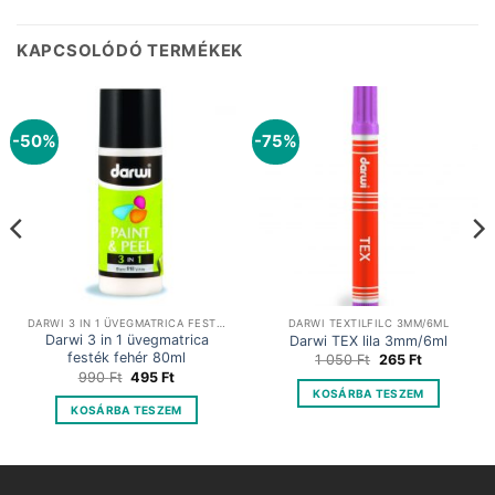
KAPCSOLÓDÓ TERMÉKEK
-50%
-75%
DARWI 3 IN 1 ÜVEGMATRICA FESTÉK
DARWI TEXTILFILC 3MM/6ML
Darwi 3 in 1 üvegmatrica
Darwi TEX lila 3mm/6ml
festék fehér 80ml
Original
Current
1 050
Ft
265
Ft
price
price
Original
Current
990
Ft
495
Ft
was:
is:
price
price
KOSÁRBA TESZEM
1
265 Ft.
was:
is:
KOSÁRBA TESZEM
050 Ft.
990 Ft.
495 Ft.