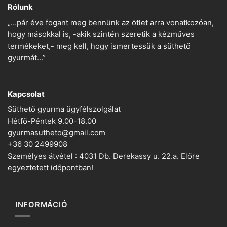
Rólunk
„…pár éve fogant meg bennünk az ötlet arra vonatkozóan,
hogy másokkal is, -akik szintén szeretik a kézműves
termékeket,- meg kell, hogy ismertessük a süthető
gyurmát…”
Kapcsolat
Süthető gyurma ügyfélszolgálat
Hétfő-Péntek 9.00-18.00
gyurmasutheto@gmail.com
+36 30 2499908
Személyes átvétel : 4031 Db. Derekassy u. 22.a. Előre
egyeztetett időpontban!
INFORMÁCIÓ