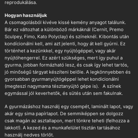
reprodukálása.
Hogyan használjuk
A csomagolásból kivéve kissé kemény anyagot találunk.
Bár ez változhat a különböző márkáknál (Cernit, Premo
Sculpey, Fimo, Kato Polyclay) és színeknél. Kibontás után
kondícionálni kell, ami azt jelenti, hogy át kell gyúrni. Ez
történhet a kezünkkel, egy nyújtógéppel, vagy akár
nyújtóhengerrel. Ez azért szükséges, mert így puhul a
gyurma, jobban formázható lesz, és csak így lehet tartós,
jó minőségű tárgyat készíteni belőle. A legkönnyebben és
gyorsabban gyurmanyújtógéppel lehet kondicionálni
(megteszi nagymama tésztanyújtó gépe is). A színek
egymással jól keverhetők, és sütés után sem fakulnak.
A gyurmázáshoz használj egy csempét, laminált lapot, vagy
akár egy sima papírlapot. De semmiképpen se dolgozz
csak magán az asztallapon, mert tönkre teheti (felhozza a
lakkot!). A kezed és a munkafelület tisztán tartásához
használj nedves törlőt.