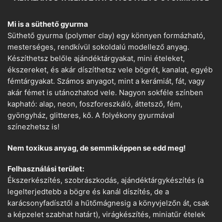
Mi is a süthető gyurma
Süthető gyurma (polymer clay) egy könnyen formázható,
mesterséges, rendkívül sokoldalú modellező anyag.
Készíthetsz belőle ajándéktárgyakat, mini ételeket,
ékszereket, és akár díszíthetsz vele bögrét, kanalat, egyéb
fémtárgyakat. Számos anyagot, mint a kerámiát, fát, vagy
akár fémet is utánozhatod vele. Nagyon sokféle színben
kapható: alap, neon, foszforeszkáló, áttetsző, fém,
gyöngyház, glitteres, kő. A folyékony gyurmával
színezhetsz is!
Nem toxikus anyag, de semmiképpen se edd meg!
Felhasználási terület:
Ékszerkészítés, szobrászkodás, ajándéktárgykészítés (a
legelterjedtebb a bögre és kanál díszítés, de a
karácsonyfadísztől a hűtőmágnesig a könyvjelzőn át, csak
a képzelet szabhat határt), virágkészítés, miniatűr ételek