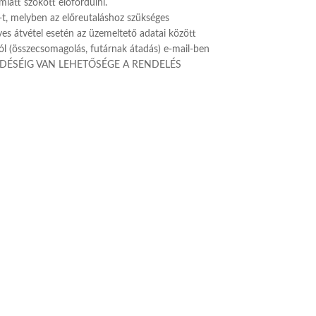
iatt szokott előfordulni.
t, melyben az előreutaláshoz szükséges
es átvétel esetén az üzemeltető adatai között
ól (összecsomagolás, futárnak átadás) e-mail-ben
LDÉSÉIG VAN LEHETŐSÉGE A RENDELÉS