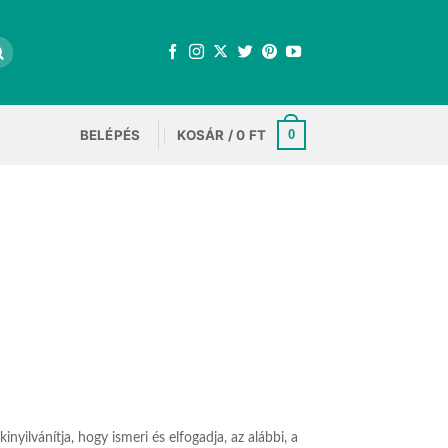
BELÉPÉS
KOSÁR /
0
FT
0
vánítja, hogy ismeri és elfogadja, az alábbi, a