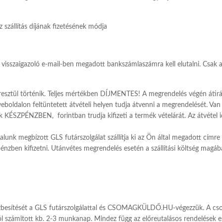
 szállítás díjának fizetésének módja
 visszaigazoló e-mail-ben megadott bankszámlaszámra kell elutalni. Csak a
sztül történik. Teljes mértékben DÍJMENTES! A megrendelés végén átirány
boldalon feltüntetett átvételi helyen tudja átvenni a megrendelését. Van 
ak KÉSZPÉNZBEN, forintban trudja kifizeti a termék vételárát. Az átvétel
talunk megbízott GLS futárszolgálat szállítja ki az Ön által megadott cím
pénzben kifizetni. Utánvétes megrendelés esetén a szállítási költség magáb
ézbesítését a GLS futárszolgálattal és CSOMAGKÜLDŐ.HU-végezzük. A cs
l számitott kb. 2-3 munkanap. Mindez függ az előreutalásos rendelések es