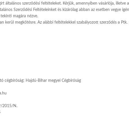
írt általános szerződési feltételeket. Kérjük, amennyiben vásárlója, illetve
Általános Szerződési Feltételeinket és kizárólag abban az esetben vegye i
 tekinti magára nézve.
kerül megkötésre. Az alábbi feltételekkel szabályozott szerződés a Ptk. s
ó cégbíróság: Hajdú-Bihar megyei Cégbíróság
a.hu
69/2015/N.
5