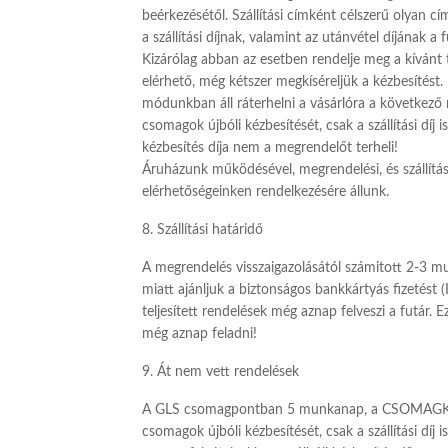
beérkezésétől. Szállítási címként célszerű olyan c
a szállítási díjnak, valamint az utánvétel díjának a f
Kizárólag abban az esetben rendelje meg a kívánt
elérhető, még kétszer megkíséreljük a kézbesítést.
módunkban áll ráterhelni a vásárlóra a következő
csomagok újbóli kézbesítését, csak a szállítási díj 
kézbesítés díja nem a megrendelőt terheli!
Áruházunk működésével, megrendelési, és szállítá
elérhetőségeinken rendelkezésére állunk.
8. Szállítási határidő
A megrendelés visszaigazolásától számitott 2-3 mu
miatt ajánljuk a biztonságos bankkártyás fizetést
teljesített rendelések még aznap felveszi a futá
még aznap feladni!
9. Át nem vett rendelések
A GLS csomagpontban 5 munkanap, a CSOMAGKÜLDŐ
csomagok újbóli kézbesítését, csak a szállítási dí