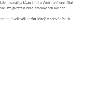
 aktív használója kíván lenni a Webáruházunk által
génybe szolgáltatásainkat, amennyiben minden
zerint távollevők között létrejött szerződésnek