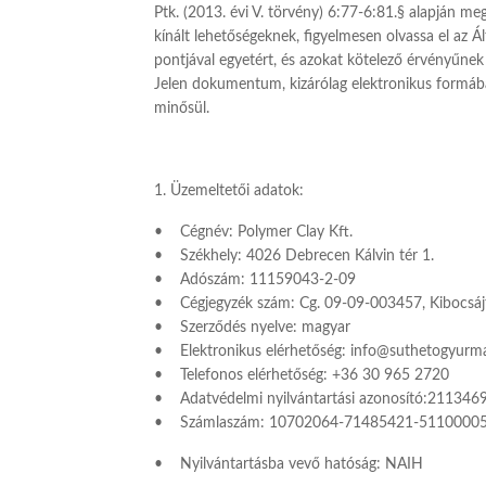
Ptk. (2013. évi V. törvény) 6:77-6:81.§ alapján meg
kínált lehetőségeknek, figyelmesen olvassa el az 
pontjával egyetért, és azokat kötelező érvényűnek
Jelen dokumentum, kizárólag elektronikus formában 
minősül.
1. Üzemeltetői adatok:
• Cégnév: Polymer Clay Kft.
• Székhely: 4026 Debrecen Kálvin tér 1.
• Adószám: 11159043-2-09
• Cégjegyzék szám: Cg. 09-09-003457, Kibocsájt
• Szerződés nyelve: magyar
• Elektronikus elérhetőség: info@suthetogyurm
• Telefonos elérhetőség: +36 30 965 2720
• Adatvédelmi nyilvántartási azonosító:21134
• Számlaszám: 10702064-71485421-5110000
• Nyilvántartásba vevő hatóság: NAIH