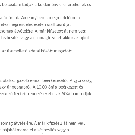
s biztosítani tudják a küldemény ellenértékének és
át a futárnak. Amennyiben a megrendelő nem
tes megrendelés esetén szállítási díját
omag átvételére. A már kifizetett át nem vett
a kézbesítés vagy a csomagfelvétel, akkor az újbóli
n az üzemeltető adatai között megadott
utalást igazoló e-mail beérkezésétől. A gyorsaság
vagy ünnepnapról. A 10.00 óráig beérkezett és
eérkező fizetett rendeléseket csak 50%-ban tudjuk
ag átvételére. A már kifizetett át nem vett
hibájából marad el a kézbesítés vagy a