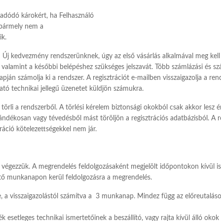
l adódó károkért, ha Felhasználó
a bármely nem a
ik.
Új kedvezmény rendszerünknek, úgy az első vásárlás alkalmával meg kell a
ét, valamint a későbbi belépéshez szükséges jelszavát. Több számlázási és sz
pján számolja ki a rendszer. A regisztrációt e-mailben visszaigazolja a r
ató technikai jellegű üzenetet küldjön számukra.
törli a rendszerből. A törlési kérelem biztonsági okokból csak akkor lesz é
ándékosan vagy tévedésből mást töröljön a regisztrációs adatbázisból. A re
tráció kötelezettségekkel nem jár.
égezzük. A megrendelés feldolgozásaként megjelölt időpontokon kívül is 
z azt követő munkanapon kerül feldolgozásra a megrendelés.
je, a visszaigazolástól számítva a 3 munkanap. Mindez függ az előreutalás
esetleges technikai ismertetőinek a beszállító, vagy rajta kívül álló okok 