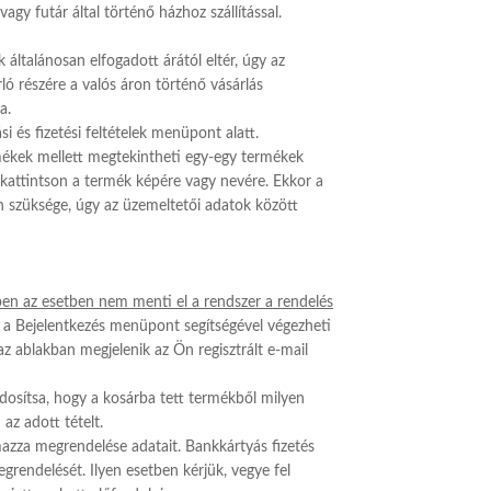
y futár által történő házhoz szállítással.
általánosan elfogadott árától eltér, úgy az
ló részére a valós áron történő vásárlás
a.
ási és fizetési feltételek menüpont alatt.
mékek mellett megtekintheti egy-egy termékek
r kattintson a termék képére vagy nevére. Ekkor a
an szüksége, úgy az üzemeltetői adatok között
bben az esetben nem menti el a rendszer a rendelés
st a Bejelentkezés menüpont segítségével végezheti
az ablakban megjelenik az Ön regisztrált e-mail
dosítsa, hogy a kosárba tett termékből milyen
 az adott tételt.
azza megrendelése adatait. Bankkártyás fizetés
grendelését. Ilyen esetben kérjük, vegye fel