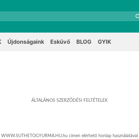
K
Újdonságaink
Esküvő
BLOG
GYIK
ÁLTALÁNOS SZERZŐDÉSI FELTÉTELEK
 az WWW.SUTHETOGYURMA.HU.hu címen elérhető honlap használatával kinyil