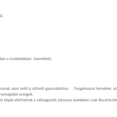
/A
lekben a továbbiakban: üzemeltető.
toznak, azon belül is süthető gyurmázáshoz. Forgalmazott termékek: süt
 csomagolási anyagok.
tt képek eltérhetnek a valóságostól, bizonyos esetekben csak illusztrációk