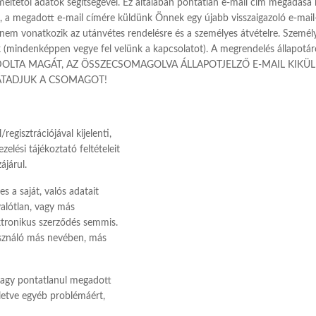
meltetői adatok segítségével. Ez általában pontatlan e-mail cím megadása m
 a megadott e-mail címére küldünk Önnek egy újabb visszaigazoló e-mail-
nem vonatkozik az utánvétes rendelésre és a személyes átvételre. Személy
 (mindenképpen vegye fel velünk a kapcsolatot). A megrendelés állapotár
NDOLTA MAGÁT, AZ ÖSSZECSOMAGOLVA ÁLLAPOTJELZŐ E-MAIL KIKÜ
ÁTADJUK A CSOMAGOT!
egisztrációjával kijelenti,
elési tájékoztató feltételeit
ájárul.
es a saját, valós adatait
alótlan, vagy más
ktronikus szerződés semmis.
használó más nevében, más
/vagy pontatlanul megadott
lletve egyéb problémáért,