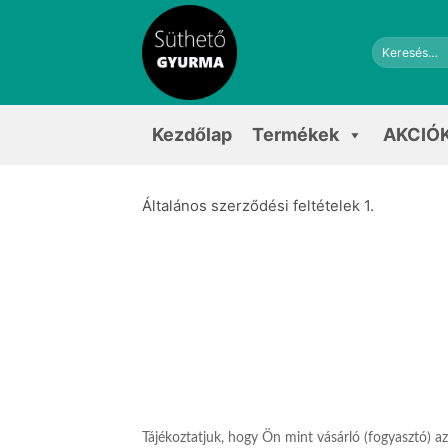
Skip
to
Keresés
content
a
következőre:
Kezdőlap
Termékek
AKCIÓ
Általános szerződési feltételek 1.
Tájékoztatjuk, hogy Ön mint vásárló (fogyasztó)