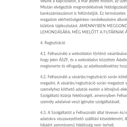
velünk a kapcsolatot, a már jelzett módon, az üze
Miután elvégeztük megrendelésének feldolgozását,
bankszámlaszámot is feltüntetjük. Ez természetes 
megadott elérhetőségeinken rendelkezésére állunk
küldünk tájékoztatást. AMENNYIBEN MEGGO
LEMONDÁSÁRA, MÉG MIELŐTT A FUTÁRNAK 
4. Regisztráció
4.1. Felhasználó a weboldalon történő vásárlásával/r
hogy jelen ÁSZF, és a weboldalon közzétett Adatkez
megismerte és elfogadja, az adatkezelésekhez hozz
4.2. Felhasználó a vásárlás/regisztráció során kötel
megadni. A vásárlás/regisztráció során megadott v
személyhez köthető adatok esetén a létrejövő ele
Szolgáltató kizárja felelősségét, amennyiben Fel
személy adataival veszi igénybe szolgáltatásait.
4.3. A Szolgáltatót a Felhasználó által tévesen és
adatokra visszavezethető szállítási késedelemért, i
hibáért semminemű felelősség nem terheli.