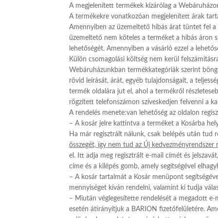
A megjelenített termékek kizárólag a Webáruházon 
A termékekre vonatkozóan megjelenített árak tarta
Amennyiben az üzemeltető hibás árat tüntet fel a t
üzemeltető nem köteles a terméket a hibás áron szo
lehetőségét. Amennyiben a vásárló ezzel a lehetőség
Külön csomagolási költség nem kerül felszámításra. A 
Webáruházunkban termékkategóriák szerint böngés
rövid leírását, árát, egyéb tulajdonságait, a telj
termék oldalára jut el, ahol a termékről részlete
rögzített telefonszámon szíveskedjen felvenni a ka
A rendelés menete:van lehetőség az oldalon regiszrá
– A kosár jelre kattintva a terméket a Kosárba hely
Ha már regisztrált nálunk, csak belépés után tud 
összegét, így nem tud az Új kedvezményrendszer r
el. Itt adja meg regisztrált e-mail címét és jelsz
címe és a kilépés gomb, amely segítségével elhagyh
– A kosár tartalmát a Kosár menüpont segítségével
mennyiséget kíván rendelni, valamint ki tudja válasz
– Miután véglegesítette rendelését a megadott e-
esetén átirányítjuk a BARION fizetőfelületére. Am