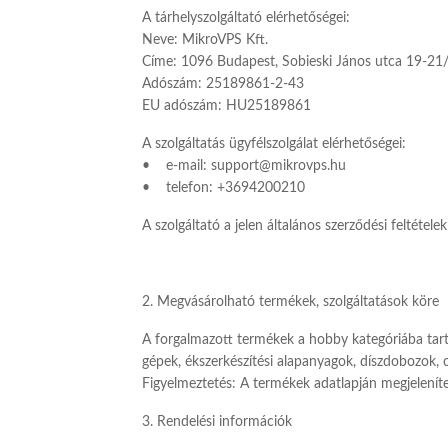
A tárhelyszolgáltató elérhetőségei:
Neve: MikroVPS Kft.
Címe: 1096 Budapest, Sobieski János utca 19-21
Adószám: 25189861-2-43
EU adószám: HU25189861
A szolgáltatás ügyfélszolgálat elérhetőségei:
• e-mail: support@mikrovps.hu
• telefon: +3694200210
A szolgáltató a jelen általános szerződési feltéte
2. Megvásárolható termékek, szolgáltatások köre
A forgalmazott termékek a hobby kategóriába tar
gépek, ékszerkészítési alapanyagok, díszdobozok,
Figyelmeztetés: A termékek adatlapján megjeleníte
3. Rendelési információk