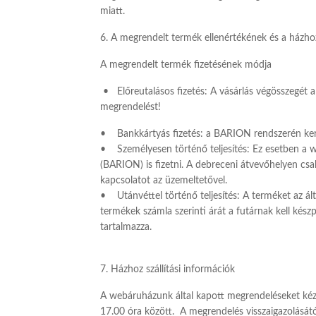
miatt.
6. A megrendelt termék ellenértékének és a házhoz
A megrendelt termék fizetésének módja
• Előreutalásos fizetés: A vásárlás végösszegét a
megrendelést!
• Bankkártyás fizetés: a BARION rendszerén kere
• Személyesen történő teljesítés: Ez esetben a we
(BARION) is fizetni. A debreceni átvevőhelyen cs
kapcsolatot az üzemeltetővel.
• Utánvéttel történő teljesítés: A terméket az ál
termékek számla szerinti árát a futárnak kell kész
tartalmazza.
7. Házhoz szállítási információk
A webáruházunk által kapott megrendeléseket k
17.00 óra között. A megrendelés visszaigazolásátó