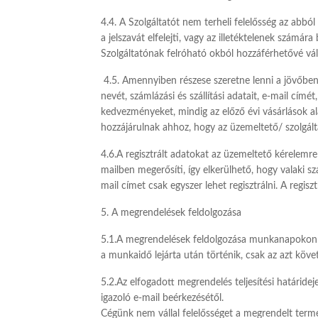
4.4. A Szolgáltatót nem terheli felelősség az abbó
a jelszavát elfelejti, vagy az illetéktelenek számár
Szolgáltatónak felróható okból hozzáférhetővé vál
4.5. Amennyiben részese szeretne lenni a jövőben 
nevét, számlázási és szállítási adatait, e-mail cím
kedvezményeket, mindig az előző évi vásárlások ala
hozzájárulnak ahhoz, hogy az üzemeltető/ szolgált
4.6.A regisztrált adatokat az üzemeltető kérelemre 
mailben megerősíti, így elkerülhető, hogy valaki sz
mail címet csak egyszer lehet regisztrálni. A regisz
5. A megrendelések feldolgozása
5.1.A megrendelések feldolgozása munkanapokon v
a munkaidő lejárta után történik, csak a
5.2.Az elfogadott megrendelés teljesítési határide
igazoló e-mail beérkezésétől.
Cégünk nem vállal felelősséget a megrendelt termék 