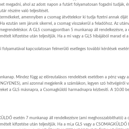
ímet megadni, ahol az adott napon a futárt folyamatosan fogadni tudják, é
utár részére való teljesítését.
 termékeket, amennyiben a csomag átvételekor ki tudja fizetni annak díj
 Ha ezután sem járunk sikerrel, a csomag visszakerül a feladóhoz. Az utánvé
 megrendeléskor. A GLS csomagpontban 5 munkanap áll rendelkezésre, a cs
ismételt kifizetése után teljesítjük. Ha a mi vagy a GLS hibájából marad el 
si folyamatával kapcsolatosan felmerülő esetleges további kérdések eseté
nkanap. Mindez függ az előreutalásos rendelések esetében a pénz vagy az 
 (INGYENES), ami azonnal megjelenik a számlákon, legyen szó hétvégéről 
r. Ezeket a GLS másnapra, a Csomagküldő harmadnapra kézbesíti. A 10.00 b
 esetén 7 munkanap áll rendelkezésre (ami meghosszabbítható) a csom
j ismételt kifizetése után teljesítjük. Ha a mi,a GLS vagy a CSOMAGKÜLDŐ 