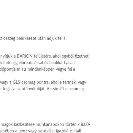
z összeg beérkezese után adjuk fel a
ítjuk a BARION felületére, ahol egyből fizethet!
lehetőség előreutalással és bankkártyával
 időpontja miatt mindenképpen vegye fel a
re vagy a GLS csomag pontra, ahol a termék, vagy
a foglalja az utánvét díját. A számlát a csomag
omagok kézbesítése munkanapokon történik 8.00-
etében a pénz vagy az utalást igazoló e-mail