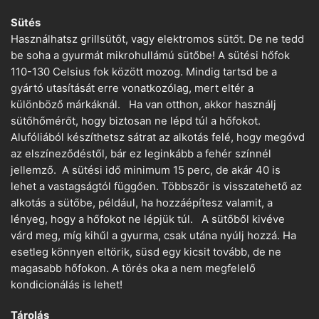
Sütés
Használhatsz grillsütőt, vagy elektromos sütőt. De ne tedd
be soha a gyurmát mikrohullámú sütőbe! A sütési hőfok
110-130 Celsius fok között mozog. Mindig tartsd be a
gyártó utasítását erre vonatkozólag, mert eltér a
különböző márkáknál. Ha van otthon, akkor használj
sütőhőmérőt, hogy biztosan ne lépd túl a hőfokot.
Alufóliából készíthetsz sátrat az alkotás felé, hogy megóvd
az elszíneződéstől, bár ez leginkább a fehér színnél
jellemző. A sütési idő minimum 15 perc, de akár 40 is
lehet a vastagságtól függően. Többször is visszatehető az
alkotás a sütőbe, például, ha hozzáépítesz valamit, a
lényeg, hogy a hőfokot ne lépjük túl. A sütőből kivéve
várd meg, míg kihűl a gyurma, csak utána nyúlj hozzá. Ha
esetleg könnyen eltörik, süsd egy kicsit tovább, de ne
magasabb hőfokon. A törés oka a nem megfelelő
kondicionálás is lehet!
Tárolás