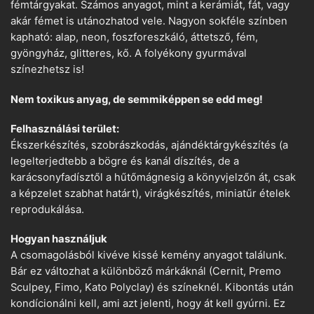
fémtárgyakat. Számos anyagot, mint a kerámiát, fát, vagy
akár fémet is utánozhatod vele. Nagyon sokféle színben
kapható: alap, neon, foszforeszkáló, áttetsző, fém,
gyöngyház, glitteres, kő. A folyékony gyurmával
színezhetsz is!
Nem toxikus anyag, de semmiképpen se edd meg!
Felhasználási terület:
Ékszerkészítés, szobrászkodás, ajándéktárgykészítés (a
legelterjedtebb a bögre és kanál díszítés, de a
karácsonyfadísztől a hűtőmágnesig a könyvjelzőn át, csak
a képzelet szabhat határt), virágkészítés, miniatűr ételek
reprodukálása.
Hogyan használjuk
A csomagolásból kivéve kissé kemény anyagot találunk.
Bár ez változhat a különböző márkáknál (Cernit, Premo
Sculpey, Fimo, Kato Polyclay) és színeknél. Kibontás után
kondícionálni kell, ami azt jelenti, hogy át kell gyúrni. Ez