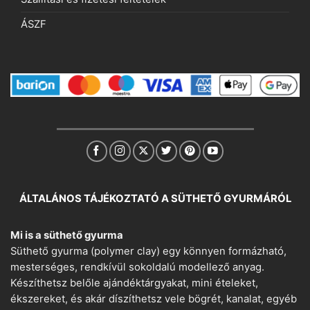
ÁSZF
ÁLTALÁNOS TÁJÉKOZTATÓ A SÜTHETŐ GYURMÁRÓL
Mi is a süthető gyurma
Süthető gyurma (polymer clay) egy könnyen formázható,
mesterséges, rendkívül sokoldalú modellező anyag.
Készíthetsz belőle ajándéktárgyakat, mini ételeket,
ékszereket, és akár díszíthetsz vele bögrét, kanalat, egyéb