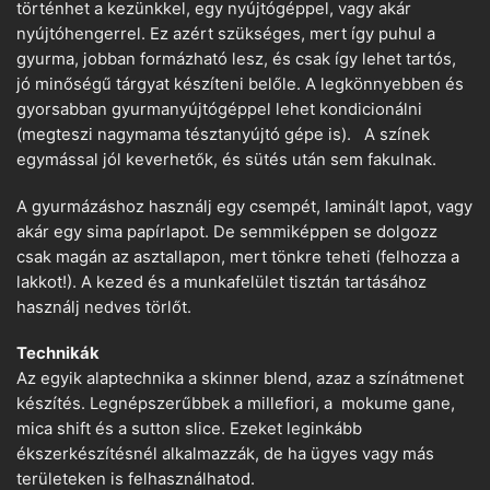
történhet a kezünkkel, egy nyújtógéppel, vagy akár
nyújtóhengerrel. Ez azért szükséges, mert így puhul a
gyurma, jobban formázható lesz, és csak így lehet tartós,
jó minőségű tárgyat készíteni belőle. A legkönnyebben és
gyorsabban gyurmanyújtógéppel lehet kondicionálni
(megteszi nagymama tésztanyújtó gépe is). A színek
egymással jól keverhetők, és sütés után sem fakulnak.
A gyurmázáshoz használj egy csempét, laminált lapot, vagy
akár egy sima papírlapot. De semmiképpen se dolgozz
csak magán az asztallapon, mert tönkre teheti (felhozza a
lakkot!). A kezed és a munkafelület tisztán tartásához
használj nedves törlőt.
Technikák
Az egyik alaptechnika a skinner blend, azaz a színátmenet
készítés. Legnépszerűbbek a millefiori, a mokume gane,
mica shift és a sutton slice. Ezeket leginkább
ékszerkészítésnél alkalmazzák, de ha ügyes vagy más
területeken is felhasználhatod.