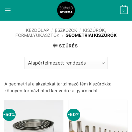
Skip
to
0
content
KEZDŐLAP
/
ESZKÖZÖK
/
KISZÚRÓK,
FORMALYUKASZTÓK
/
GEOMETRIAI KISZÚRÓK
SZŰRÉS
A geometriai alakzatokat tartalmazó fém kiszúrókkal
könnyen formázhatod kedvedre a gyurmádat.
-50%
-50%