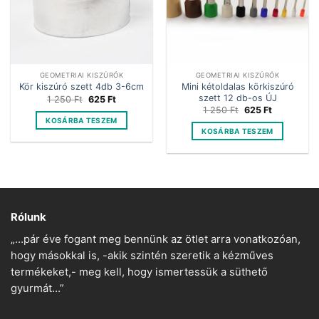
GEOMETRIAI KISZÚRÓK
GEOMETRIAI KISZÚRÓK
Mini kétoldalas körkiszúró
Kör kiszúró szett 4db 3-6cm
szett 12 db-os ÚJ
Original
Current
1 250
Ft
625
Ft
price
price
Original
Current
1 250
Ft
625
Ft
was:
is:
price
price
KOSÁRBA TESZEM
1
625 Ft.
was:
is:
KOSÁRBA TESZEM
250 Ft.
1
625 Ft.
250 Ft.
Rólunk
„…pár éve fogant meg bennünk az ötlet arra vonatkozóan,
hogy másokkal is, -akik szintén szeretik a kézműves
termékeket,- meg kell, hogy ismertessük a süthető
gyurmát…”