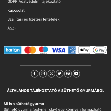
GDPR Adatvédelmi tájékoztató
Kapcsolat
Szállítási és fizetési feltételek
ÁSZF
ÁLTALÁNOS TÁJÉKOZTATÓ A SÜTHETŐ GYURMÁRÓL
Mi is a süthető gyurma
Süthető gyurma (polymer clay) egy könnyen formázható,