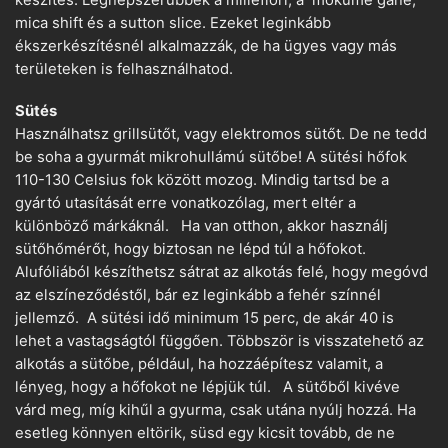
készítés. Legnépszerűbbek a millefiori, a mokume gane,
mica shift és a sutton slice. Ezeket leginkább
ékszerkészítésnél alkalmazzák, de ha ügyes vagy más
területeken is felhasználhatod.
Sütés
Használhatsz grillsütőt, vagy elektromos sütőt. De ne tedd
be soha a gyurmát mikrohullámú sütőbe! A sütési hőfok
110-130 Celsius fok között mozog. Mindig tartsd be a
gyártó utasítását erre vonatkozólag, mert eltér a
különböző márkáknál. Ha van otthon, akkor használj
sütőhőmérőt, hogy biztosan ne lépd túl a hőfokot.
Alufóliából készíthetsz sátrat az alkotás felé, hogy megóvd
az elszíneződéstől, bár ez leginkább a fehér színnél
jellemző. A sütési idő minimum 15 perc, de akár 40 is
lehet a vastagságtól függően. Többször is visszatehető az
alkotás a sütőbe, például, ha hozzáépítesz valamit, a
lényeg, hogy a hőfokot ne lépjük túl. A sütőből kivéve
várd meg, míg kihűl a gyurma, csak utána nyúlj hozzá. Ha
esetleg könnyen eltörik, süsd egy kicsit tovább, de ne