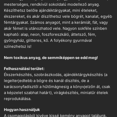
mesterséges, rendkívül sokoldalú modellező anyag.
Készíthetsz belőle ajándéktárgyakat, mini ételeket,
ékszereket, és akár díszíthetsz vele bögrét, kanalat, egyéb
fémtárgyakat. Számos anyagot, mint a kerámiát, fát, vagy
akár fémet is utánozhatod vele. Nagyon sokféle színben
kapható: alap, neon, foszforeszkáló, áttetsző, fém,
gyöngyház, glitteres, kő. A folyékony gyurmával
színezhetsz is!
Nem toxikus anyag, de semmiképpen se edd meg!
Felhasználási terület:
Ékszerkészítés, szobrászkodás, ajándéktárgykészítés (a
legelterjedtebb a bögre és kanál díszítés, de a
karácsonyfadísztől a hűtőmágnesig a könyvjelzőn át, csak
a képzelet szabhat határt), virágkészítés, miniatűr ételek
reprodukálása.
Hogyan használjuk
A csomagolásból kivéve kissé kemény anyagot találunk.