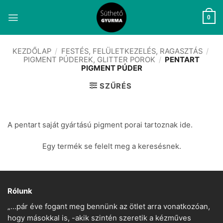
Skip
to
0
content
KEZDŐLAP
/
FESTÉS, FELÜLETKEZELÉS, RAGASZTÁS
/
PIGMENT PÚDEREK, GLITTER POROK
/
PENTART
PIGMENT PÚDER
SZŰRÉS
A pentart saját gyártású pigment porai tartoznak ide.
Egy termék se felelt meg a keresésnek.
Rólunk
„…pár éve fogant meg bennünk az ötlet arra vonatkozóan,
hogy másokkal is, -akik szintén szeretik a kézműves