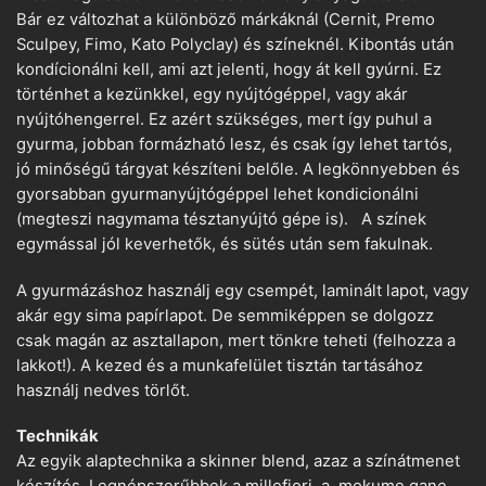
Bár ez változhat a különböző márkáknál (Cernit, Premo
Sculpey, Fimo, Kato Polyclay) és színeknél. Kibontás után
kondícionálni kell, ami azt jelenti, hogy át kell gyúrni. Ez
történhet a kezünkkel, egy nyújtógéppel, vagy akár
nyújtóhengerrel. Ez azért szükséges, mert így puhul a
gyurma, jobban formázható lesz, és csak így lehet tartós,
jó minőségű tárgyat készíteni belőle. A legkönnyebben és
gyorsabban gyurmanyújtógéppel lehet kondicionálni
(megteszi nagymama tésztanyújtó gépe is). A színek
egymással jól keverhetők, és sütés után sem fakulnak.
A gyurmázáshoz használj egy csempét, laminált lapot, vagy
akár egy sima papírlapot. De semmiképpen se dolgozz
csak magán az asztallapon, mert tönkre teheti (felhozza a
lakkot!). A kezed és a munkafelület tisztán tartásához
használj nedves törlőt.
Technikák
Az egyik alaptechnika a skinner blend, azaz a színátmenet