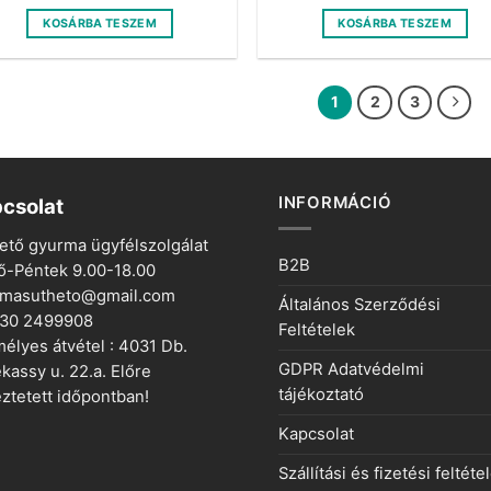
KOSÁRBA TESZEM
KOSÁRBA TESZEM
1
2
3
INFORMÁCIÓ
csolat
ető gyurma ügyfélszolgálat
B2B
ő-Péntek 9.00-18.00
rmasutheto@gmail.com
Általános Szerződési
 30 2499908
Feltételek
élyes átvétel : 4031 Db.
GDPR Adatvédelmi
kassy u. 22.a. Előre
tájékoztató
ztetett időpontban!
Kapcsolat
Szállítási és fizetési feltéte