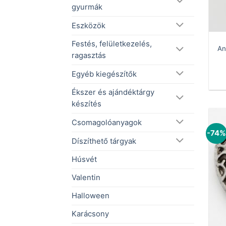
gyurmák
Eszközök
Festés, felületkezelés,
An
ragasztás
Egyéb kiegészítők
Ékszer és ajándéktárgy
készítés
Csomagolóanyagok
-74
Díszíthető tárgyak
Húsvét
Valentin
Halloween
Karácsony