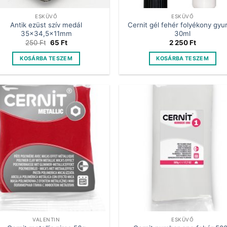
ESKÜVŐ
ESKÜVŐ
Antik ezüst szív medál
Cernit gél fehér folyékony gy
35×34,5x11mm
30ml
Original
Current
250
Ft
65
Ft
2 250
Ft
price
price
was:
is:
KOSÁRBA TESZEM
KOSÁRBA TESZEM
250 Ft.
65 Ft.
VALENTIN
ESKÜVŐ