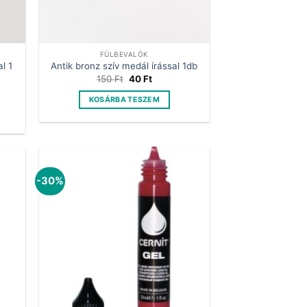
FÜLBEVALÓK
al 1
Antik bronz szív medál írással 1db
Original
Current
150
Ft
40
Ft
price
price
t
was:
is:
KOSÁRBA TESZEM
150 Ft.
40 Ft.
-30%