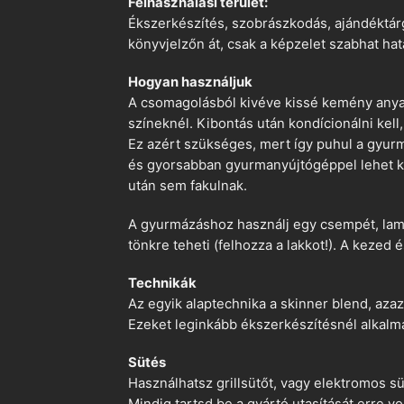
Felhasználási terület:
Ékszerkészítés, szobrászkodás, ajándéktárg
könyvjelzőn át, csak a képzelet szabhat hat
Hogyan használjuk
A csomagolásból kivéve kissé kemény anyago
színeknél. Kibontás után kondícionálni kell,
Ez azért szükséges, mert így puhul a gyurm
és gyorsabban gyurmanyújtógéppel lehet ko
után sem fakulnak.
A gyurmázáshoz használj egy csempét, lami
tönkre teheti (felhozza a lakkot!). A kezed 
Technikák
Az egyik alaptechnika a skinner blend, azaz
Ezeket leginkább ékszerkészítésnél alkalm
Sütés
Használhatsz grillsütőt, vagy elektromos s