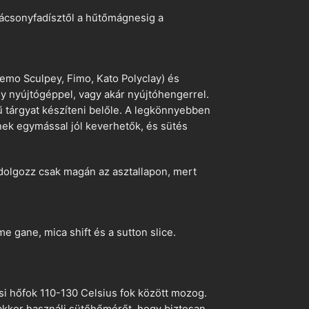
arácsonyfadísztől a hűtőmágnesig a
emo Sculpey, Fimo, Kato Polyclay) és
egy nyújtógéppel, vagy akár nyújtóhengerrel.
ű tárgyat készíteni belőle. A legkönnyebben
ek egymással jól keverhetők, és sütés
dolgozz csak magán az asztallapon, mert
 gane, mica shift és a sutton slice.
si hőfok 110-130 Celsius fok között mozog.