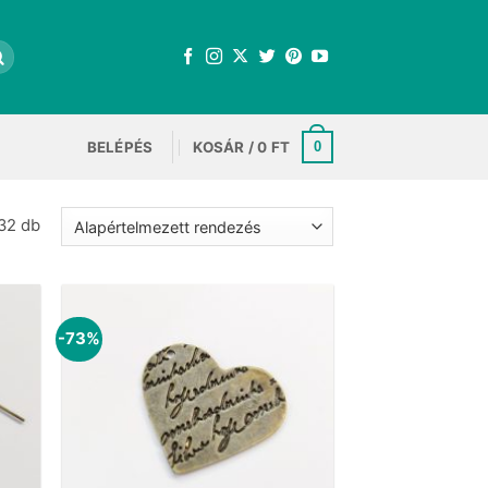
BELÉPÉS
KOSÁR /
0
FT
0
32 db
-73%