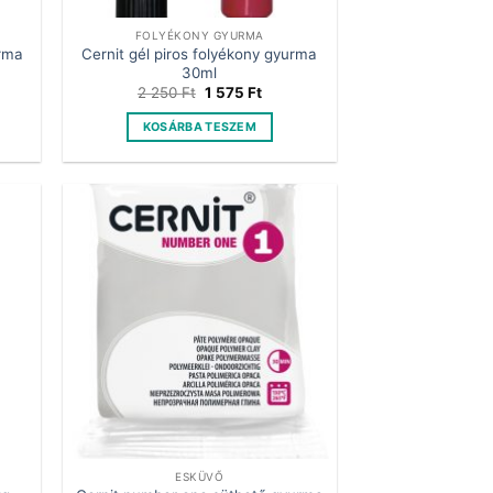
FOLYÉKONY GYURMA
urma
Cernit gél piros folyékony gyurma
30ml
Original
Current
2 250
Ft
1 575
Ft
price
price
was:
is:
KOSÁRBA TESZEM
2
1
250 Ft.
575 Ft.
ESKÜVŐ