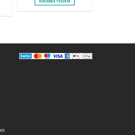
KOSÁRBA TESZEM
lek