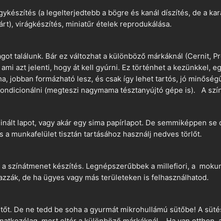
ykészítés (a legelterjedtebb a bögre és kanál díszítés, de a k
árt), virágkészítés, miniatűr ételek reprodukálása.
t találunk. Bár ez változhat a különböző márkáknál (Cernit, Pr
 ami azt jelenti, hogy át kell gyúrni. Ez történhet a kezünkkel, 
a, jobban formázható lesz, és csak így lehet tartós, jó minőség
ndicionálni (megteszi nagymama tésztanyújtó gépe is). A szín
nált lapot, vagy akár egy sima papírlapot. De semmiképpen se 
és a munkafelület tisztán tartásához használj nedves törlőt.
 a színátmenet készítés. Legnépszerűbbek a millefiori, a mokume
azzák, de ha ügyes vagy más területeken is felhasználhatod.
ütőt. De ne tedd be soha a gyurmát mikrohullámú sütőbe! A süté