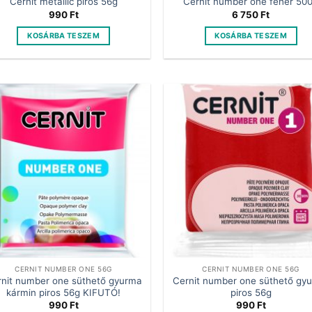
Cernit metallic piros 56g
Cernit number one fehér 50
990
Ft
6 750
Ft
KOSÁRBA TESZEM
KOSÁRBA TESZEM
CERNIT NUMBER ONE 56G
CERNIT NUMBER ONE 56G
nit number one süthető gyurma
Cernit number one süthető gy
kármin piros 56g KIFUTÓ!
piros 56g
990
Ft
990
Ft