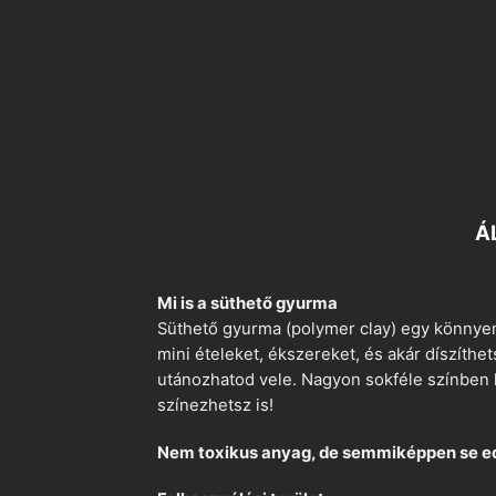
Á
Mi is a süthető gyurma
Süthető gyurma (polymer clay) egy könnyen
mini ételeket, ékszereket, és akár díszíthe
utánozhatod vele. Nagyon sokféle színben k
színezhetsz is!
Nem toxikus anyag, de semmiképpen se e