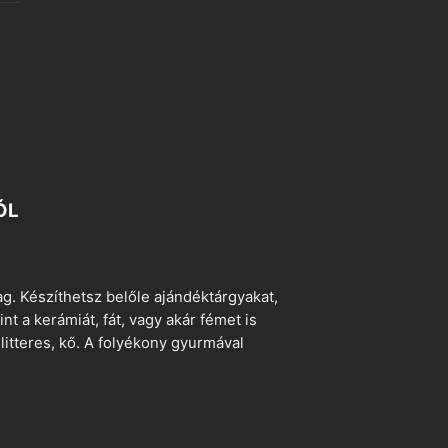
ÓL
. Készíthetsz belőle ajándéktárgyakat,
t a kerámiát, fát, vagy akár fémet is
litteres, kő. A folyékony gyurmával