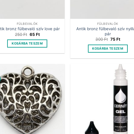
FÜLBEVALÓK
FÜLBEVALÓK
Antik bronz fülbevaló szív nyill
tik bronz fülbevaló szív love pár
pár
Original
Current
250
Ft
65
Ft
price
price
Original
Curren
300
Ft
75
Ft
was:
is:
price
price
KOSÁRBA TESZEM
250 Ft.
65 Ft.
was:
is:
KOSÁRBA TESZEM
300 Ft.
75 Ft.
%