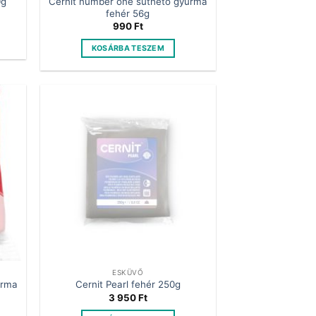
Cernit number one süthető gyurma
0g
fehér 56g
990
Ft
KOSÁRBA TESZEM
ESKÜVŐ
urma
Cernit Pearl fehér 250g
3 950
Ft