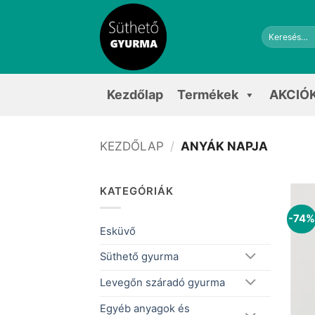
Skip
to
Keresés
content
a
következőre:
Kezdőlap
Termékek
AKCIÓ
KEZDŐLAP
/
ANYÁK NAPJA
KATEGÓRIÁK
-74
Esküvő
Süthető gyurma
Levegőn száradó gyurma
Egyéb anyagok és