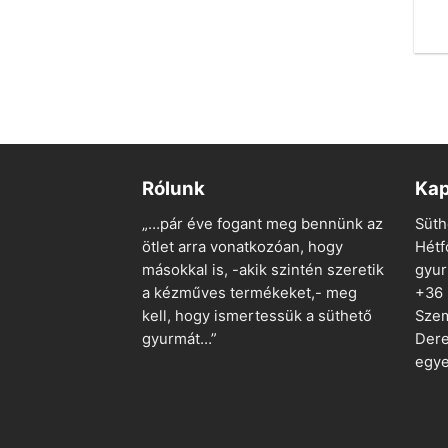
Rólunk
Kap
„…pár éve fogant meg bennünk az
Süth
ötlet arra vonatkozóan, hogy
Hétf
másokkal is, -akik szintén szeretik
gyu
a kézműves termékeket,- meg
+36
kell, hogy ismertessük a süthető
Szem
gyurmát…”
Dere
egye