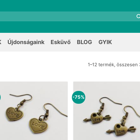
K
Újdonságaink
Esküvő
BLOG
GYIK
1–12 termék, összesen 
%
-75%