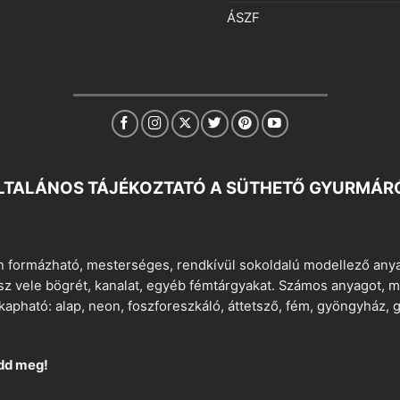
ÁSZF
LTALÁNOS TÁJÉKOZTATÓ A SÜTHETŐ GYURMÁR
 formázható, mesterséges, rendkívül sokoldalú modellező anyag
tsz vele bögrét, kanalat, egyéb fémtárgyakat. Számos anyagot, min
apható: alap, neon, foszforeszkáló, áttetsző, fém, gyöngyház, g
dd meg!