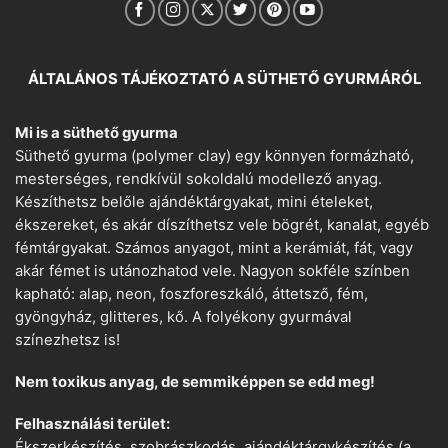
ÁLTALÁNOS TÁJÉKOZTATÓ A SÜTHETŐ GYURMÁRÓL
Mi is a süthető gyurma
Süthető gyurma (polymer clay) egy könnyen formázható,
mesterséges, rendkívül sokoldalú modellező anyag.
Készíthetsz belőle ajándéktárgyakat, mini ételeket,
ékszereket, és akár díszíthetsz vele bögrét, kanalat, egyéb
fémtárgyakat. Számos anyagot, mint a kerámiát, fát, vagy
akár fémet is utánozhatod vele. Nagyon sokféle színben
kapható: alap, neon, foszforeszkáló, áttetsző, fém,
gyöngyház, glitteres, kő. A folyékony gyurmával
színezhetsz is!
Nem toxikus anyag, de semmiképpen se edd meg!
Felhasználási terület:
Ékszerkészítés, szobrászkodás, ajándéktárgykészítés (a