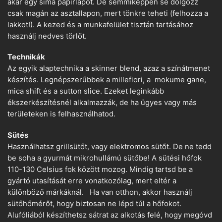
akár egy sima papírlapot. De semmiképpen se dolgozz
csak magán az asztallapon, mert tönkre teheti (felhozza a
lakkot!). A kezed és a munkafelület tisztán tartásához
használj nedves törlőt.
Technikák
Az egyik alaptechnika a skinner blend, azaz a színátmenet
készítés. Legnépszerűbbek a millefiori, a mokume gane,
mica shift és a sutton slice. Ezeket leginkább
ékszerkészítésnél alkalmazzák, de ha ügyes vagy más
területeken is felhasználhatod.
Sütés
Használhatsz grillsütőt, vagy elektromos sütőt. De ne tedd
be soha a gyurmát mikrohullámú sütőbe! A sütési hőfok
110-130 Celsius fok között mozog. Mindig tartsd be a
gyártó utasítását erre vonatkozólag, mert eltér a
különböző márkáknál. Ha van otthon, akkor használj
sütőhőmérőt, hogy biztosan ne lépd túl a hőfokot.
Alufóliából készíthetsz sátrat az alkotás felé, hogy megóvd