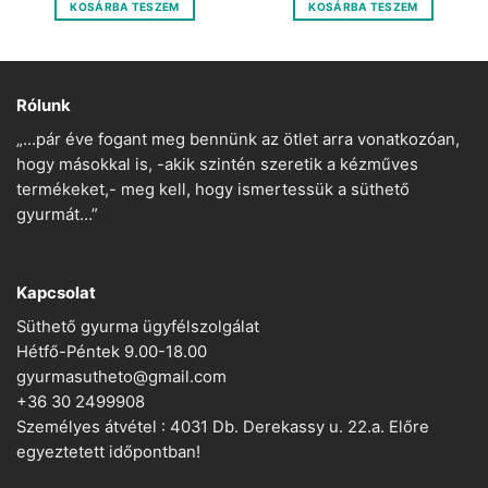
KOSÁRBA TESZEM
KOSÁRBA TESZEM
850 Ft.
215 Ft.
Rólunk
„…pár éve fogant meg bennünk az ötlet arra vonatkozóan,
hogy másokkal is, -akik szintén szeretik a kézműves
termékeket,- meg kell, hogy ismertessük a süthető
gyurmát…”
Kapcsolat
Süthető gyurma ügyfélszolgálat
Hétfő-Péntek 9.00-18.00
gyurmasutheto@gmail.com
+36 30 2499908
Személyes átvétel : 4031 Db. Derekassy u. 22.a. Előre
egyeztetett időpontban!