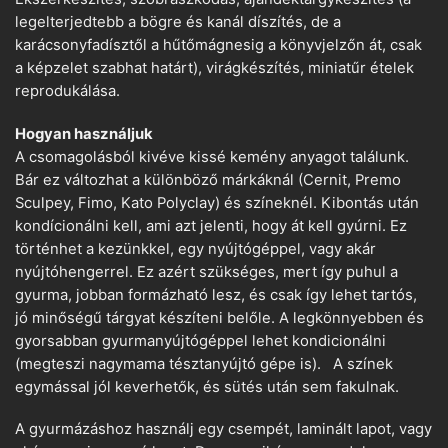
legelterjedtebb a bögre és kanál díszítés, de a
karácsonyfadísztől a hűtőmágnesig a könyvjelzőn át, csak
a képzelet szabhat határt), virágkészítés, miniatűr ételek
reprodukálása.
Hogyan használjuk
A csomagolásból kivéve kissé kemény anyagot találunk.
Bár ez változhat a különböző márkáknál (Cernit, Premo
Sculpey, Fimo, Kato Polyclay) és színeknél. Kibontás után
kondícionálni kell, ami azt jelenti, hogy át kell gyúrni. Ez
történhet a kezünkkel, egy nyújtógéppel, vagy akár
nyújtóhengerrel. Ez azért szükséges, mert így puhul a
gyurma, jobban formázható lesz, és csak így lehet tartós,
jó minőségű tárgyat készíteni belőle. A legkönnyebben és
gyorsabban gyurmanyújtógéppel lehet kondicionálni
(megteszi nagymama tésztanyújtó gépe is). A színek
egymással jól keverhetők, és sütés után sem fakulnak.
A gyurmázáshoz használj egy csempét, laminált lapot, vagy