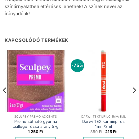
színárnyalatbeli eltérések lehetnek! A színek nevei az
írányadóak!
KAPCSOLÓDÓ TERMÉKEK
-75%
SCULPEY PREMO ACCENTS
DARWI TEXTILFILC 1MM/3ML
Premo süthető gyurma
Darwi TEX kárminpiros
csillogó rózsa arany 57g
1mm/3ml
Original
Current
1 250
Ft
850
Ft
215
Ft
price
price
was:
is: