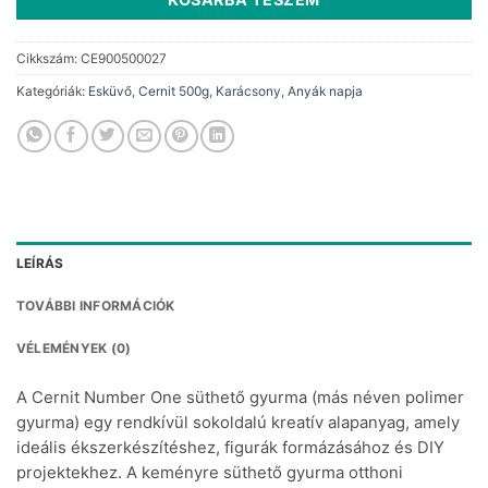
Cikkszám:
CE900500027
Kategóriák:
Esküvő
,
Cernit 500g
,
Karácsony
,
Anyák napja
LEÍRÁS
TOVÁBBI INFORMÁCIÓK
VÉLEMÉNYEK (0)
A Cernit Number One süthető gyurma (más néven polimer
gyurma) egy rendkívül sokoldalú kreatív alapanyag, amely
ideális ékszerkészítéshez, figurák formázásához és DIY
projektekhez. A keményre süthető gyurma otthoni