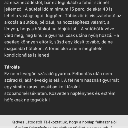
az elszíneződéstől, bár ez leginkább a fehér színnél
jellemző. A sütési idő minimum 15 perc, de akár 40 is
lehet a vastagságtól függően. Többször is visszatehető az
alkotás a sütőbe, például, ha hozzáépítesz valamit, a
lényeg, hogy a hőfokot ne lépjük túl. A sütőből kivéve
várd meg, míg kihűl a gyurma, csak utána nyúlj hozzá. Ha
esetleg könnyen eltörik, süsd egy kicsit tovább, de ne
magasabb hőfokon. A törés oka a nem megfelelő
kondicionálás is lehet!
Tárolás
Ez nem levegőn száradó gyurma. Felbontás után nem
szárad ki, akár évekig is eláll. A fel nem használt gyurmát
egy simító záras tasakban kell tárolni
szobahőmérsékleten. Közvetlen napfénynek és extrém
hőfoknak ne tegyük ki!
Kedves Látogató! Tájékoztatjuk, hogy a honlap felhasználói
élmény fokozásának érdekében sütiket alkalmazunk. A