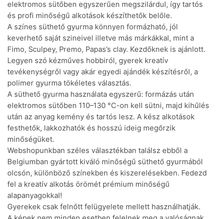
elektromos sütőben egyszerűen megszilárdul, így tartós
és profi minőségű alkotások készíthetők belőle.
A színes süthető gyurma könnyen formázható, jól
keverhető saját szineivel illetve más márkákkal, mint a
Fimo, Sculpey, Premo, Papas’s clay. Kezdőknek is ajánlott.
Legyen szó kézműves hobbiról, gyerek kreatív
tevékenységről vagy akár egyedi ajándék készítésről, a
polimer gyurma tökéletes választás.
A süthető gyurma használata egyszerű: formázás után
elektromos sütőben 110–130 °C-on kell sütni, majd kihűlés
után az anyag kemény és tartós lesz. A kész alkotások
festhetők, lakkozhatók és hosszú ideig megőrzik
minőségüket.
Webshopunkban széles választékban találsz ebből a
Belgiumban gyártott kiváló minőségű süthető gyurmából
olcsón, különböző színekben és kiszerelésekben. Fedezd
fel a kreatív alkotás örömét prémium minőségű
alapanyagokkal!
Gyerekek csak felnőtt felügyelete mellett használhatják.
A képek nem minden esetben felelnek meg a valóságnak,