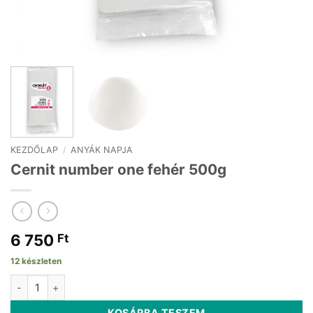
KEZDŐLAP
/
ANYÁK NAPJA
Cernit number one fehér 500g
6 750
Ft
12 készleten
Cernit number one fehér 500g mennyiség
KOSÁRBA TESZEM