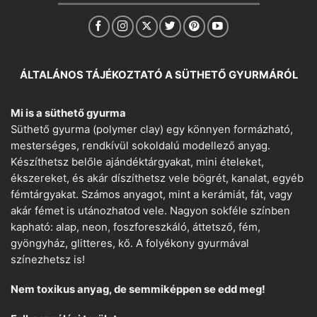
ÁLTALÁNOS TÁJÉKOZTATÓ A SÜTHETŐ GYURMÁRÓL
Mi is a süthető gyurma
Süthető gyurma (polymer clay) egy könnyen formázható,
mesterséges, rendkívül sokoldalú modellező anyag.
Készíthetsz belőle ajándéktárgyakat, mini ételeket,
ékszereket, és akár díszíthetsz vele bögrét, kanalat, egyéb
fémtárgyakat. Számos anyagot, mint a kerámiát, fát, vagy
akár fémet is utánozhatod vele. Nagyon sokféle színben
kapható: alap, neon, foszforeszkáló, áttetsző, fém,
gyöngyház, glitteres, kő. A folyékony gyurmával
színezhetsz is!
Nem toxikus anyag, de semmiképpen se edd meg!