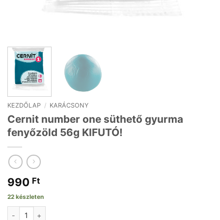
KEZDŐLAP
/
KARÁCSONY
Cernit number one süthető gyurma
fenyőzöld 56g KIFUTÓ!
990
Ft
22 készleten
Cernit number one süthető gyurma fenyőzöld 56g KIFUTÓ! mennyi