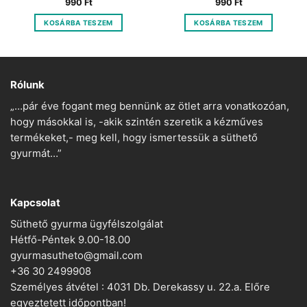
990
Ft
990
Ft
KOSÁRBA TESZEM
KOSÁRBA TESZEM
Rólunk
„…pár éve fogant meg bennünk az ötlet arra vonatkozóan,
hogy másokkal is, -akik szintén szeretik a kézműves
termékeket,- meg kell, hogy ismertessük a süthető
gyurmát…”
Kapcsolat
Süthető gyurma ügyfélszolgálat
Hétfő-Péntek 9.00-18.00
gyurmasutheto@gmail.com
+36 30 2499908
Személyes átvétel : 4031 Db. Derekassy u. 22.a. Előre
egyeztetett időpontban!