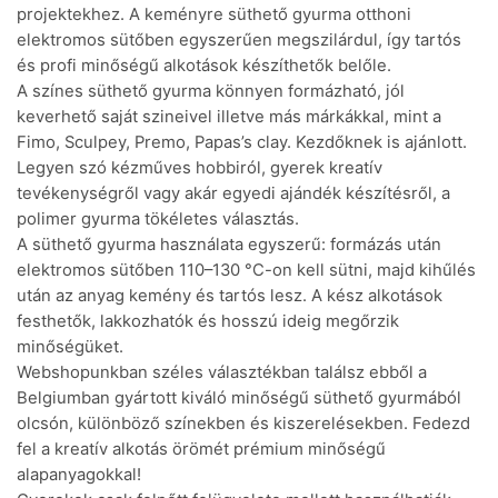
projektekhez. A keményre süthető gyurma otthoni
elektromos sütőben egyszerűen megszilárdul, így tartós
és profi minőségű alkotások készíthetők belőle.
A színes süthető gyurma könnyen formázható, jól
keverhető saját szineivel illetve más márkákkal, mint a
Fimo, Sculpey, Premo, Papas’s clay. Kezdőknek is ajánlott.
Legyen szó kézműves hobbiról, gyerek kreatív
tevékenységről vagy akár egyedi ajándék készítésről, a
polimer gyurma tökéletes választás.
A süthető gyurma használata egyszerű: formázás után
elektromos sütőben 110–130 °C-on kell sütni, majd kihűlés
után az anyag kemény és tartós lesz. A kész alkotások
festhetők, lakkozhatók és hosszú ideig megőrzik
minőségüket.
Webshopunkban széles választékban találsz ebből a
Belgiumban gyártott kiváló minőségű süthető gyurmából
olcsón, különböző színekben és kiszerelésekben. Fedezd
fel a kreatív alkotás örömét prémium minőségű
alapanyagokkal!