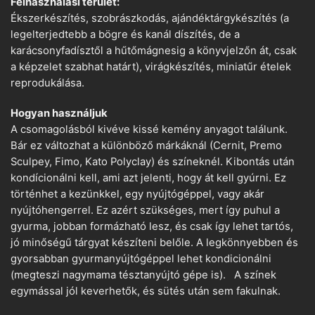
Felhasználási terület:
Ékszerkészítés, szobrászkodás, ajándéktárgykészítés (a
legelterjedtebb a bögre és kanál díszítés, de a
karácsonyfadísztől a hűtőmágnesig a könyvjelzőn át, csak
a képzelet szabhat határt), virágkészítés, miniatűr ételek
reprodukálása.
Hogyan használjuk
A csomagolásból kivéve kissé kemény anyagot találunk.
Bár ez változhat a különböző márkáknál (Cernit, Premo
Sculpey, Fimo, Kato Polyclay) és színeknél. Kibontás után
kondícionálni kell, ami azt jelenti, hogy át kell gyúrni. Ez
történhet a kezünkkel, egy nyújtógéppel, vagy akár
nyújtóhengerrel. Ez azért szükséges, mert így puhul a
gyurma, jobban formázható lesz, és csak így lehet tartós,
jó minőségű tárgyat készíteni belőle. A legkönnyebben és
gyorsabban gyurmanyújtógéppel lehet kondicionálni
(megteszi nagymama tésztanyújtó gépe is). A színek
egymással jól keverhetők, és sütés után sem fakulnak.