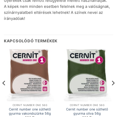
Gyerekek csak felnőtt felügyelete mellett használhatják.
A képek nem minden esetben felelnek meg a valóságnak,
színárnyalatbeli eltérések lehetnek! A színek nevei az
írányadóak!
KAPCSOLÓDÓ TERMÉKEK
CERNIT NUMBER ONE 56G
CERNIT NUMBER ONE 56G
Cernit number one süthető
Cernit number one süthető
gyurma vakondszürke 56g
gyurma oliva 56g