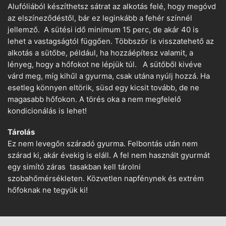
Alufóliából készíthetsz sátrat az alkotás felé, hogy megóvd
az elszíneződéstől, bár ez leginkább a fehér színnél
jellemző. A sütési idő minimum 15 perc, de akár 40 is
lehet a vastagságtól függően. Többször is visszatehető az
alkotás a sütőbe, például, ha hozzáépítesz valamit, a
lényeg, hogy a hőfokot ne lépjük túl. A sütőből kivéve
várd meg, míg kihűl a gyurma, csak utána nyúlj hozzá. Ha
esetleg könnyen eltörik, süsd egy kicsit tovább, de ne
magasabb hőfokon. A törés oka a nem megfelelő
kondicionálás is lehet!
Tárolás
Ez nem levegőn száradó gyurma. Felbontás után nem
szárad ki, akár évekig is eláll. A fel nem használt gyurmát
egy simító záras tasakban kell tárolni
szobahőmérsékleten. Közvetlen napfénynek és extrém
hőfoknak ne tegyük ki!