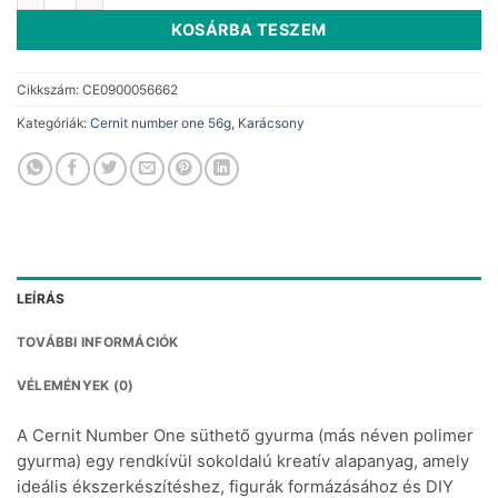
KOSÁRBA TESZEM
Cikkszám:
CE0900056662
Kategóriák:
Cernit number one 56g
,
Karácsony
LEÍRÁS
TOVÁBBI INFORMÁCIÓK
VÉLEMÉNYEK (0)
A Cernit Number One süthető gyurma (más néven polimer
gyurma) egy rendkívül sokoldalú kreatív alapanyag, amely
ideális ékszerkészítéshez, figurák formázásához és DIY