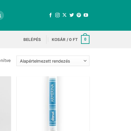
BELÉPÉS
KOSÁR /
0
FT
0
enítve