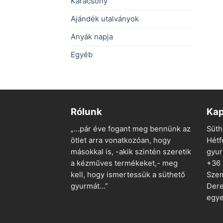
Karácsony
Ajándék utalványok
Anyák napja
Egyéb
Rólunk
Kap
„…pár éve fogant meg bennünk az
Süth
ötlet arra vonatkozóan, hogy
Hétf
másokkal is, -akik szintén szeretik
gyu
a kézműves termékeket,- meg
+36
kell, hogy ismertessük a süthető
Szem
gyurmát…”
Dere
egye