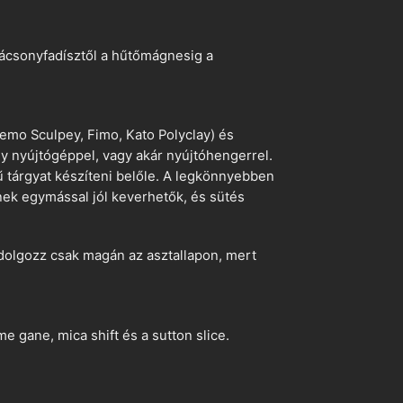
arácsonyfadísztől a hűtőmágnesig a
emo Sculpey, Fimo, Kato Polyclay) és
egy nyújtógéppel, vagy akár nyújtóhengerrel.
ű tárgyat készíteni belőle. A legkönnyebben
ek egymással jól keverhetők, és sütés
dolgozz csak magán az asztallapon, mert
 gane, mica shift és a sutton slice.