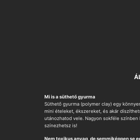
Á
Mi is a süthető gyurma
Süthető gyurma (polymer clay) egy könnyen
mini ételeket, ékszereket, és akár díszíthe
utánozhatod vele. Nagyon sokféle színben k
színezhetsz is!
Nem toxikus anyag, de semmiképpen se e