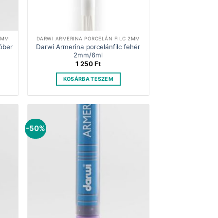
2MM
DARWI ARMERINA PORCELÁN FILC 2MM
óber
Darwi Armerina porcelánfilc fehér
2mm/6ml
nt
1 250
Ft
KOSÁRBA TESZEM
t.
-50%