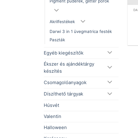
Pigment púderek, glitter porok
DA
Akrilfestékek
Darwi 3 in 1 üvegmatrica festék
Paszták
Egyéb kiegészítők
Ékszer és ajándéktárgy
készítés
Csomagolóanyagok
Díszíthető tárgyak
Húsvét
Valentin
Halloween