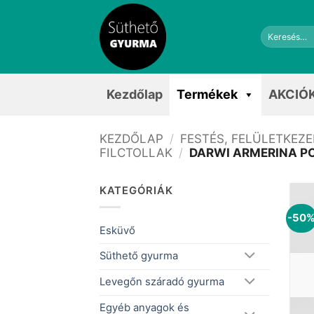
Skip
to
Keresés
content
a
következőre:
Kezdőlap
Termékek
AKCIÓ
KEZDŐLAP
/
FESTÉS, FELÜLETKEZ
FILCTOLLAK
/
DARWI ARMERINA P
KATEGÓRIÁK
-50
Esküvő
Süthető gyurma
Levegőn száradó gyurma
Egyéb anyagok és