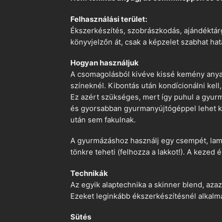
Felhasználási terület:
Ékszerkészítés, szobrászkodás, ajándéktárg
könyvjelzőn át, csak a képzelet szabhat hat
Hogyan használjuk
A csomagolásból kivéve kissé kemény anyago
színeknél. Kibontás után kondícionálni kell,
Ez azért szükséges, mert így puhul a gyurm
és gyorsabban gyurmanyújtógéppel lehet ko
után sem fakulnak.
A gyurmázáshoz használj egy csempét, lami
tönkre teheti (felhozza a lakkot!). A kezed 
Technikák
Az egyik alaptechnika a skinner blend, azaz
Ezeket leginkább ékszerkészítésnél alkalm
Sütés