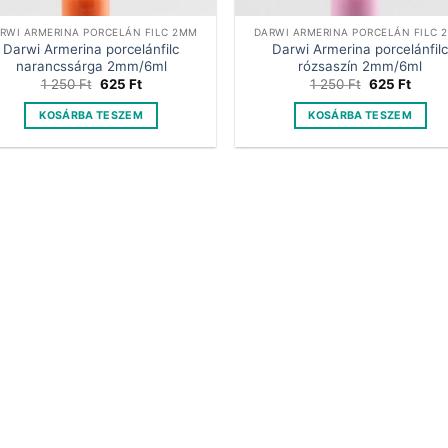
RWI ARMERINA PORCELÁN FILC 2MM
DARWI ARMERINA PORCELÁN FILC 
Darwi Armerina porcelánfilc
Darwi Armerina porcelánfil
narancssárga 2mm/6ml
rózsaszín 2mm/6ml
Original
Current
Original
Curre
1 250
Ft
625
Ft
1 250
Ft
625
Ft
price
price
price
price
was:
is:
was:
is:
KOSÁRBA TESZEM
KOSÁRBA TESZEM
1
625 Ft.
1
625 F
250 Ft.
250 Ft.