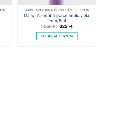
2MM
DARWI ARMERINA PORCELÁN FILC 2MM
c
Darwi Armerina porcelánfilc viola
2mm/6ml
nt
Original
Current
1 250
Ft
625
Ft
price
price
was:
is:
KOSÁRBA TESZEM
t.
1
625 Ft.
250 Ft.