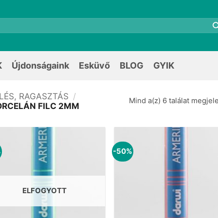
K
Újdonságaink
Esküvő
BLOG
GYIK
ELÉS, RAGASZTÁS
/
Mind a(z) 6 találat megjel
ORCELÁN FILC 2MM
%
-50%
ELFOGYOTT