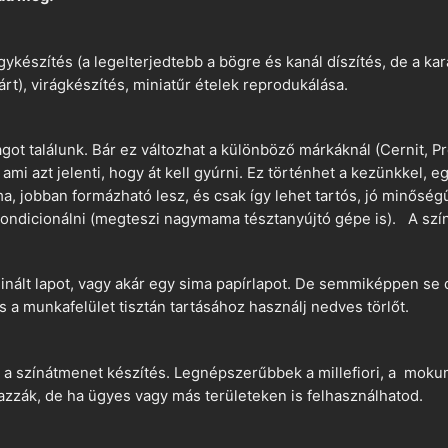
ykészítés (a legelterjedtebb a bögre és kanál díszítés, de a k
árt), virágkészítés, miniatűr ételek reprodukálása.
t találunk. Bár ez változhat a különböző márkáknál (Cernit, Pr
 ami azt jelenti, hogy át kell gyúrni. Ez történhet a kezünkkel, 
a, jobban formázható lesz, és csak így lehet tartós, jó minőség
ndicionálni (megteszi nagymama tésztanyújtó gépe is). A szín
nált lapot, vagy akár egy sima papírlapot. De semmiképpen se 
és a munkafelület tisztán tartásához használj nedves törlőt.
 a színátmenet készítés. Legnépszerűbbek a millefiori, a mokume
azzák, de ha ügyes vagy más területeken is felhasználhatod.