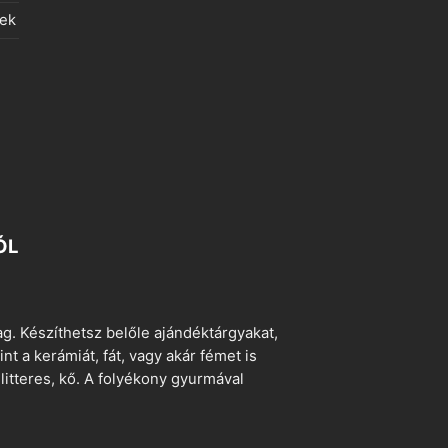
lek
ÓL
. Készíthetsz belőle ajándéktárgyakat,
t a kerámiát, fát, vagy akár fémet is
litteres, kő. A folyékony gyurmával