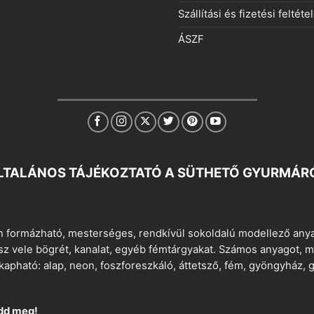
Szállítási és fizetési feltéte
ÁSZF
LTALÁNOS TÁJÉKOZTATÓ A SÜTHETŐ GYURMÁR
 formázható, mesterséges, rendkívül sokoldalú modellező anyag
tsz vele bögrét, kanalat, egyéb fémtárgyakat. Számos anyagot, min
apható: alap, neon, foszforeszkáló, áttetsző, fém, gyöngyház, g
dd meg!