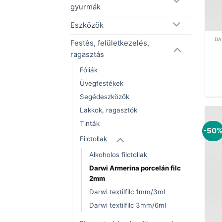
gyurmák
Eszközök
DA
Festés, felületkezelés,
ragasztás
Fóliák
Üvegfestékek
Segédeszközök
Lakkok, ragasztók
Tinták
-50
Filctollak
Alkoholos filctollak
Darwi Armerina porcelán filc
2mm
Darwi textilfilc 1mm/3ml
Darwi textilfilc 3mm/6ml