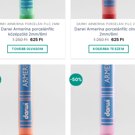
RWI ARMERINA PORCELÁN FILC 2MM
DARWI ARMERINA PORCELÁN FILC 
Darwi Armerina porcelánfilc
Darwi Armerina porcelánfilc cin
középzöld 2mm/6ml
2mm/6ml
Original
Current
Original
Curre
1 250
Ft
625
Ft
1 250
Ft
625
Ft
price
price
price
price
was:
is:
was:
is:
TOVÁBB OLVASOM
KOSÁRBA TESZEM
1
625 Ft.
1
625 F
250 Ft.
250 Ft.
%
-50%