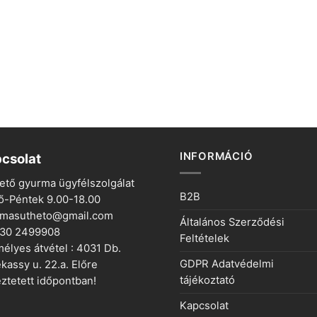
INFORMÁCIÓ
csolat
ető gyurma ügyfélszolgálat
B2B
ő-Péntek 9.00-18.00
rmasutheto@gmail.com
Általános Szerződési
 30 2499908
Feltételek
élyes átvétel : 4031 Db.
GDPR Adatvédelmi
kassy u. 22.a. Előre
tájékoztató
ztetett időpontban!
Kapcsolat