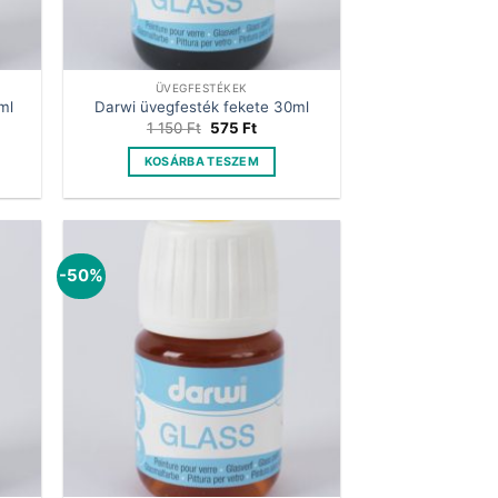
ÜVEGFESTÉKEK
ml
Darwi üvegfesték fekete 30ml
nt
Original
Current
1 150
Ft
575
Ft
price
price
was:
is:
KOSÁRBA TESZEM
.
1
575 Ft.
150 Ft.
-50%