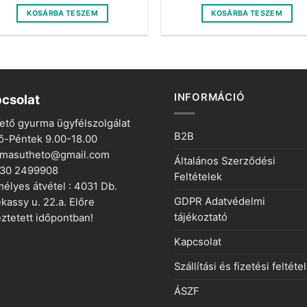
was:
is:
was:
is:
KOSÁRBA TESZEM
KOSÁRBA TESZEM
1
575 Ft.
1
575 Ft
150 Ft.
150 Ft.
INFORMÁCIÓ
csolat
ető gyurma ügyfélszolgálat
B2B
ő-Péntek 9.00-18.00
rmasutheto@gmail.com
Általános Szerződési
 30 2499908
Feltételek
élyes átvétel : 4031 Db.
GDPR Adatvédelmi
kassy u. 22.a. Előre
tájékoztató
ztetett időpontban!
Kapcsolat
Szállítási és fizetési feltéte
ÁSZF