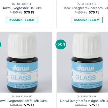
ÜVEGFESTÉKEK
ÜVEGFESTÉKEK
Darwi üvegfesték lila 30ml
Darwi üvegfesték narancs 30
Original
Current
Original
Curre
1 150
Ft
575
Ft
1 150
Ft
575
Ft
price
price
price
price
was:
is:
was:
is:
KOSÁRBA TESZEM
KOSÁRBA TESZEM
1
575 Ft.
1
575 Ft
150 Ft.
150 Ft.
%
-50%
ÜVEGFESTÉKEK
ÜVEGFESTÉKEK
rwi üvegfesték sötét kék 30ml
Darwi üvegfesték világos kék 
Original
Current
Original
Curre
1 150
Ft
575
Ft
1 150
Ft
575
Ft
price
price
price
price