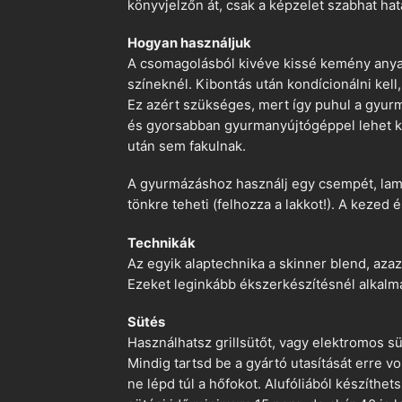
könyvjelzőn át, csak a képzelet szabhat hat
Hogyan használjuk
A csomagolásból kivéve kissé kemény anyago
színeknél. Kibontás után kondícionálni kell,
Ez azért szükséges, mert így puhul a gyurm
és gyorsabban gyurmanyújtógéppel lehet ko
után sem fakulnak.
A gyurmázáshoz használj egy csempét, lami
tönkre teheti (felhozza a lakkot!). A kezed 
Technikák
Az egyik alaptechnika a skinner blend, azaz
Ezeket leginkább ékszerkészítésnél alkalm
Sütés
Használhatsz grillsütőt, vagy elektromos s
Mindig tartsd be a gyártó utasítását erre 
ne lépd túl a hőfokot. Alufóliából készíthet