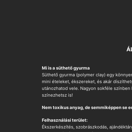
Á
Mi is a süthető gyurma
Süthető gyurma (polymer clay) egy könnyen
mini ételeket, ékszereket, és akár díszíthe
utánozhatod vele. Nagyon sokféle színben k
színezhetsz is!
Nem toxikus anyag, de semmiképpen se e
Felhasználási terület:
Ékszerkészítés, szobrászkodás, ajándéktárg