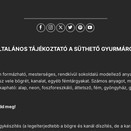
LTALÁNOS TÁJÉKOZTATÓ A SÜTHETŐ GYURMÁR
 formázható, mesterséges, rendkívül sokoldalú modellező anyag
tsz vele bögrét, kanalat, egyéb fémtárgyakat. Számos anyagot, min
apható: alap, neon, foszforeszkáló, áttetsző, fém, gyöngyház, g
dd meg!
ykészítés (a legelterjedtebb a bögre és kanál díszítés, de a k