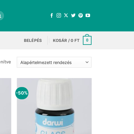
BELÉPÉS
KOSÁR /
0
FT
0
enítve
-50%