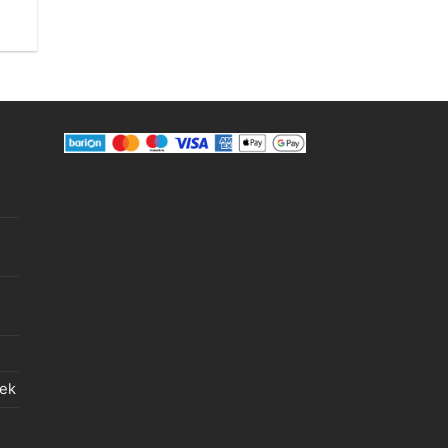
.
lek