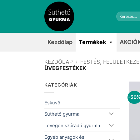
Skip
to
Keresés
content
a
következőre:
Kezdőlap
Termékek
AKCIÓ
KEZDŐLAP
/
FESTÉS, FELÜLETKEZ
ÜVEGFESTÉKEK
KATEGÓRIÁK
-50
Esküvő
Süthető gyurma
Levegőn száradó gyurma
Egyéb anyagok és