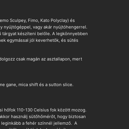
emo Sculpey, Fimo, Kato Polyclay) és
egy nyújtógéppel, vagy akár nyújtóhengerrel.
ű tárgyat készíteni belőle. A legkönnyebben
ek egymással jól keverhetők, és sütés
dolgozz csak magán az asztallapon, mert
 gane, mica shift és a sutton slice.
si hőfok 110-130 Celsius fok között mozog.
 akkor használj sütőhőmérőt, hogy biztosan
z leginkább a fehér színnél jellemző. A