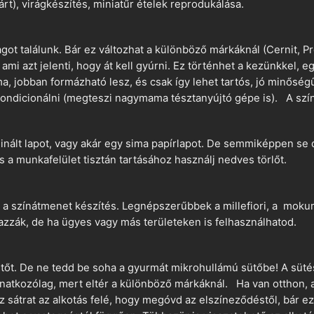
árt), virágkészítés, miniatűr ételek reprodukálása.
t találunk. Bár ez változhat a különböző márkáknál (Cernit, Pr
 ami azt jelenti, hogy át kell gyúrni. Ez történhet a kezünkkel, 
a, jobban formázható lesz, és csak így lehet tartós, jó minőség
ndicionálni (megteszi nagymama tésztanyújtó gépe is). A szín
nált lapot, vagy akár egy sima papírlapot. De semmiképpen se 
és a munkafelület tisztán tartásához használj nedves törlőt.
 a színátmenet készítés. Legnépszerűbbek a millefiori, a mokume
azzák, de ha ügyes vagy más területeken is felhasználhatod.
ütőt. De ne tedd be soha a gyurmát mikrohullámú sütőbe! A süté
vonatkozólag, mert eltér a különböző márkáknál. Ha van otthon,
sz sátrat az alkotás felé, hogy megóvd az elszíneződéstől, bár e