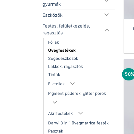
gyurmák
Eszközök
Festés, felületkezelés,
ragasztás
Fóliák
Üvegfestékek
Segédeszközök
Lakkok, ragasztók
-50
Tinták
Filctollak
Pigment púderek, glitter porok
Akrilfestékek
Darwi 3 in 1 üvegmatrica festék
Paszták