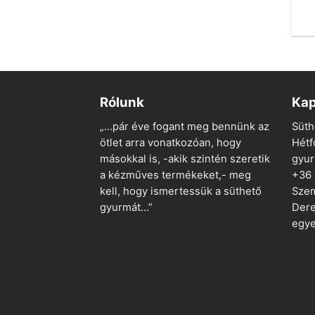
Rólunk
Kap
„…pár éve fogant meg bennünk az
Süth
ötlet arra vonatkozóan, hogy
Hétf
másokkal is, -akik szintén szeretik
gyu
a kézműves termékeket,- meg
+36
kell, hogy ismertessük a süthető
Szem
gyurmát…”
Dere
egye