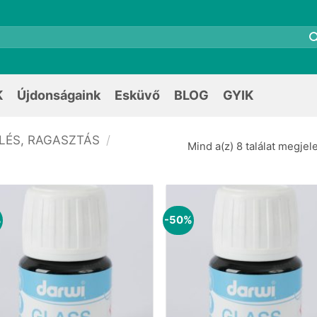
K
Újdonságaink
Esküvő
BLOG
GYIK
ELÉS, RAGASZTÁS
/
Mind a(z) 8 találat megjel
%
-50%