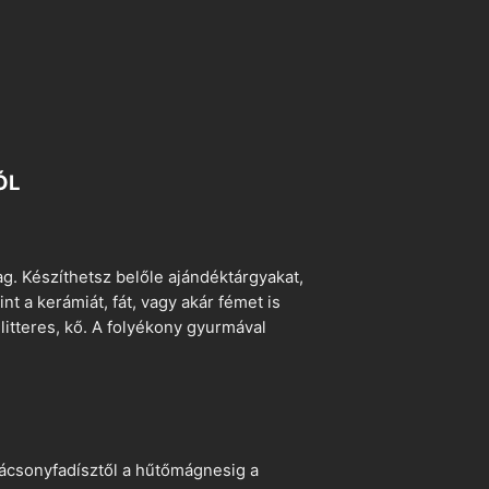
ÓL
. Készíthetsz belőle ajándéktárgyakat,
t a kerámiát, fát, vagy akár fémet is
litteres, kő. A folyékony gyurmával
arácsonyfadísztől a hűtőmágnesig a