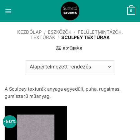
Skip
to
0
content
KEZDŐLAP
/
ESZKÖZÖK
/
FELÜLETMINTÁZÓK,
TEXTÚRÁK
/
SCULPEY TEXTÚRÁK
SZŰRÉS
A Sculpey texturák anyaga egyedüli, puha, rugalmas,
gumiszerű műanyag.
-50%