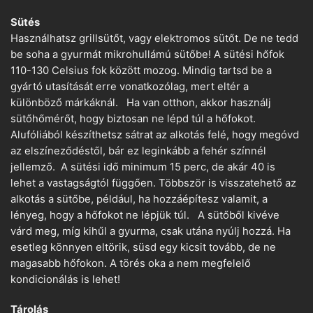
Sütés
Használhatsz grillsütőt, vagy elektromos sütőt. De ne tedd
be soha a gyurmát mikrohullámú sütőbe! A sütési hőfok
110-130 Celsius fok között mozog. Mindig tartsd be a
gyártó utasítását erre vonatkozólag, mert eltér a
különböző márkáknál. Ha van otthon, akkor használj
sütőhőmérőt, hogy biztosan ne lépd túl a hőfokot.
Alufóliából készíthetsz sátrat az alkotás felé, hogy megóvd
az elszíneződéstől, bár ez leginkább a fehér színnél
jellemző. A sütési idő minimum 15 perc, de akár 40 is
lehet a vastagságtól függően. Többször is visszatehető az
alkotás a sütőbe, például, ha hozzáépítesz valamit, a
lényeg, hogy a hőfokot ne lépjük túl. A sütőből kivéve
várd meg, míg kihűl a gyurma, csak utána nyúlj hozzá. Ha
esetleg könnyen eltörik, süsd egy kicsit tovább, de ne
magasabb hőfokon. A törés oka a nem megfelelő
kondicionálás is lehet!
Tárolás