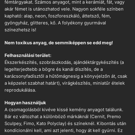
fémtárgyakat. Számos anyagot, mint a kerámiát, fát, vagy
akár fémet is utánozhatod vele. Nagyon sokféle színben
kapható: alap, neon, foszforeszkáló, áttetsző, fém,
gyöngyház, glitteres, kő. A folyékony gyurmával
színezhetsz is!
Nem toxikus anyag, de semmiképpen se edd meg!
Felhasználási terület:
Ékszerkészítés, szobrászkodás, ajándéktárgykészítés (a
legelterjedtebb a bögre és kanál díszítés, de a
karácsonyfadísztől a hűtőmágnesig a könyvjelzőn át, csak
a képzelet szabhat határt), virágkészítés, miniatűr ételek
reprodukálása.
Hogyan használjuk
A csomagolásból kivéve kissé kemény anyagot találunk.
Bár ez változhat a különböző márkáknál (Cernit, Premo
Sculpey, Fimo, Kato Polyclay) és színeknél. Kibontás után
kondícionálni kell, ami azt jelenti, hogy át kell gyúrni. Ez