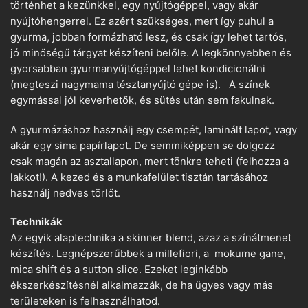
történhet a kezünkkel, egy nyújtógéppel, vagy akár
nyújtóhengerrel. Ez azért szükséges, mert így puhul a
gyurma, jobban formázható lesz, és csak így lehet tartós,
jó minőségű tárgyat készíteni belőle. A legkönnyebben és
gyorsabban gyurmanyújtógéppel lehet kondicionálni
(megteszi nagymama tésztanyújtó gépe is). A színek
egymással jól keverhetők, és sütés után sem fakulnak.
A gyurmázáshoz használj egy csempét, laminált lapot, vagy
akár egy sima papírlapot. De semmiképpen se dolgozz
csak magán az asztallapon, mert tönkre teheti (felhozza a
lakkot!). A kezed és a munkafelület tisztán tartásához
használj nedves törlőt.
Technikák
Az egyik alaptechnika a skinner blend, azaz a színátmenet
készítés. Legnépszerűbbek a millefiori, a mokume gane,
mica shift és a sutton slice. Ezeket leginkább
ékszerkészítésnél alkalmazzák, de ha ügyes vagy más
területeken is felhasználhatod.