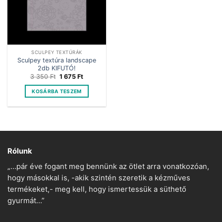
SCULPEY TEXTÚRÁK
Sculpey textúra landscape
2db KIFUTÓ!
Original
Current
3 350
Ft
1 675
Ft
price
price
was:
is:
KOSÁRBA TESZEM
3
1
350 Ft.
675 Ft.
Rólunk
„…pár éve fogant meg bennünk az ötlet arra vonatkozóan,
hogy másokkal is, -akik szintén szeretik a kézműves
termékeket,- meg kell, hogy ismertessük a süthető
gyurmát…”