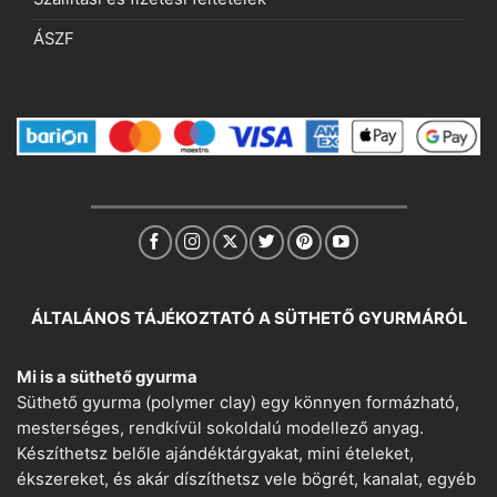
ÁSZF
ÁLTALÁNOS TÁJÉKOZTATÓ A SÜTHETŐ GYURMÁRÓL
Mi is a süthető gyurma
Süthető gyurma (polymer clay) egy könnyen formázható,
mesterséges, rendkívül sokoldalú modellező anyag.
Készíthetsz belőle ajándéktárgyakat, mini ételeket,
ékszereket, és akár díszíthetsz vele bögrét, kanalat, egyéb