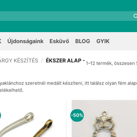
K
Újdonságaink
Esküvő
BLOG
GYIK
ÁRGY KÉSZÍTÉS
/
ÉKSZER ALAP -
1–12 termék, összesen 
yaklánchoz szeretnél medált készíteni, itt találsz olyan fém alap
elékelhető.
%
-50%