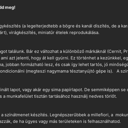
dd meg!
ykészítés (a legelterjedtebb a bögre és kanál díszítés, de a k
árt), virágkészítés, miniatűr ételek reprodukálása.
t találunk. Bár ez változhat a különböző márkáknál (Cernit, Pr
 ami azt jelenti, hogy át kell gyúrni. Ez történhet a kezünkkel, 
a, jobban formázható lesz, és csak így lehet tartós, jó minőség
ndicionálni (megteszi nagymama tésztanyújtó gépe is). A szín
nált lapot, vagy akár egy sima papírlapot. De semmiképpen se 
és a munkafelület tisztán tartásához használj nedves törlőt.
 a színátmenet készítés. Legnépszerűbbek a millefiori, a mokume
azzák, de ha ügyes vagy más területeken is felhasználhatod.