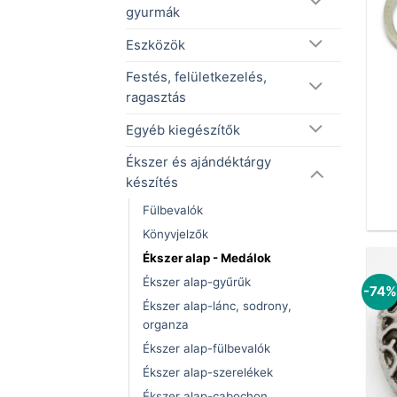
gyurmák
Eszközök
Festés, felületkezelés,
ragasztás
Egyéb kiegészítők
Ékszer és ajándéktárgy
készítés
Fülbevalók
Könyvjelzők
Ékszer alap - Medálok
Ékszer alap-gyűrűk
-74
Ékszer alap-lánc, sodrony,
organza
Ékszer alap-fülbevalók
Ékszer alap-szerelékek
Ékszer alap-cabochon