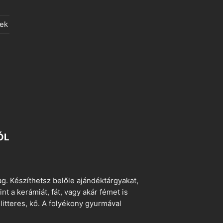
lek
ÓL
. Készíthetsz belőle ajándéktárgyakat,
t a kerámiát, fát, vagy akár fémet is
litteres, kő. A folyékony gyurmával