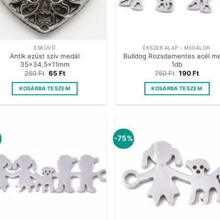
ESKÜVŐ
ÉKSZER ALAP - MEDÁLOK
Antik ezüst szív medál
Bulldog Rozsdamentes acél m
35×34,5x11mm
1db
Original
Current
Original
Curren
250
Ft
65
Ft
750
Ft
190
Ft
price
price
price
price
was:
is:
was:
is:
KOSÁRBA TESZEM
KOSÁRBA TESZEM
250 Ft.
65 Ft.
750 Ft.
190 Ft.
%
-75%