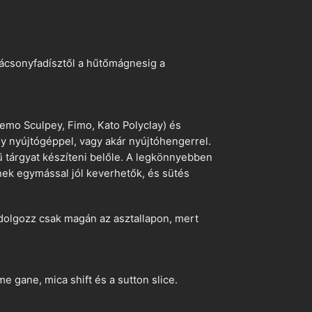
arácsonyfadísztől a hűtőmágnesig a
emo Sculpey, Fimo, Kato Polyclay) és
egy nyújtógéppel, vagy akár nyújtóhengerrel.
ű tárgyat készíteni belőle. A legkönnyebben
ek egymással jól keverhetők, és sütés
dolgozz csak magán az asztallapon, mert
 gane, mica shift és a sutton slice.