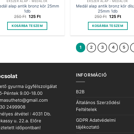
ÉKSZER ALAP - MEDÁLOK
ÉKSZER ALAP - MEDÁLOK
dál alap antik bronz kör 25mm
Medál alap antik bronz kör dís
1db
25mm 1db
Original
Current
Original
Curren
250
Ft
125
Ft
250
Ft
125
Ft
price
price
price
price
was:
is:
was:
is:
KOSÁRBA TESZEM
KOSÁRBA TESZEM
250 Ft.
125 Ft.
250 Ft.
125 Ft.
1
2
3
4
5
INFORMÁCIÓ
csolat
ető gyurma ügyfélszolgálat
B2B
ő-Péntek 9.00-18.00
rmasutheto@gmail.com
Általános Szerződési
 30 2499908
Feltételek
élyes átvétel : 4031 Db.
GDPR Adatvédelmi
kassy u. 22.a. Előre
tájékoztató
ztetett időpontban!