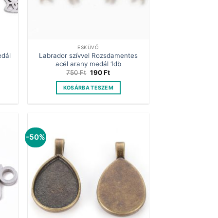
ESKÜVŐ
edál
Labrador szívvel Rozsdamentes
acél arany medál 1db
t
Original
Current
750
Ft
190
Ft
price
price
was:
is:
KOSÁRBA TESZEM
750 Ft.
190 Ft.
-50%