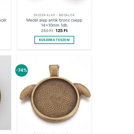
ÉKSZER ALAP - MEDÁLOK
cél
Medál alap antik bronz csepp
14x10mm 1db
t
Original
Current
250
Ft
125
Ft
price
price
was:
is:
KOSÁRBA TESZEM
.
250 Ft.
125 Ft.
-74%