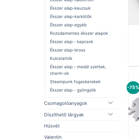
Ékszer alap-kaucsuk
Ékszer alap-karkötők
Ékszer alap-egyéb
Rozsdamentes ékszer alapok
Ékszer alap - kapcsok
Ékszer alap-bross
Kulcstartók
Ékszer alap - medál szettek,
charm-ok
Steampunk fogaskerekek
-75
Ékszer alap - gyöngyök
Csomagolóanyagok
Díszíthető tárgyak
Húsvét
Valentin