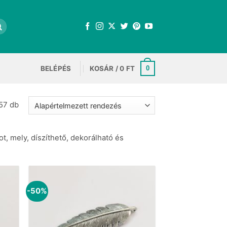
BELÉPÉS
KOSÁR /
0
FT
0
57 db
ot, mely, díszíthető, dekorálható és
-50%