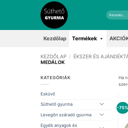
Skip
to
Keresés
content
a
következőre:
Kezdőlap
Termékek
AKCIÓ
KEZDŐLAP
/
ÉKSZER ÉS AJÁNDÉKT
MEDÁLOK
KATEGÓRIÁK
Ha n
szer
Esküvő
Süthető gyurma
-75
Levegőn száradó gyurma
Egyéb anyagok és