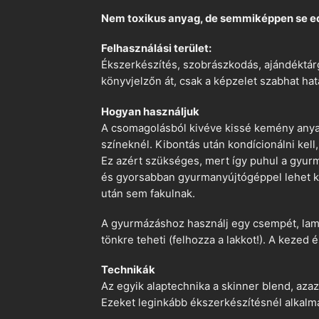
Nem toxikus anyag, de semmiképpen se e
Felhasználási terület:
Ékszerkészítés, szobrászkodás, ajándéktárg
könyvjelzőn át, csak a képzelet szabhat hat
Hogyan használjuk
A csomagolásból kivéve kissé kemény anyago
színeknél. Kibontás után kondícionálni kell,
Ez azért szükséges, mert így puhul a gyurm
és gyorsabban gyurmanyújtógéppel lehet ko
után sem fakulnak.
A gyurmázáshoz használj egy csempét, lami
tönkre teheti (felhozza a lakkot!). A kezed 
Technikák
Az egyik alaptechnika a skinner blend, azaz
Ezeket leginkább ékszerkészítésnél alkalm