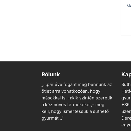
Me
Rólunk
Kap
„…pár éve fogant meg bennünk az
Süth
ötlet arra vonatkozóan, hogy
Hétf
másokkal is, -akik szintén szeretik
gyu
a kézműves termékeket,- meg
+36
kell, hogy ismertessük a süthető
Szem
gyurmát…”
Dere
egye