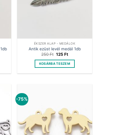
ÉKSZER ALAP - MEDÁLOK
 1db
Antik ezüst levél medál 1db
t
Original
Current
250
Ft
125
Ft
price
price
was:
is:
KOSÁRBA TESZEM
250 Ft.
125 Ft.
-75%