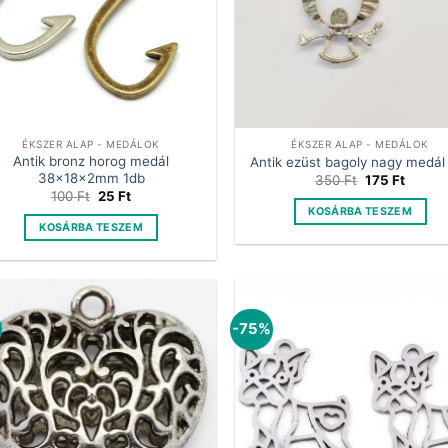
ÉKSZER ALAP - MEDÁLOK
ÉKSZER ALAP - MEDÁLOK
Antik bronz horog medál
Antik ezüst bagoly nagy medál
38x18x2mm 1db
Original
Curren
350
Ft
175
Ft
price
price
Original
Current
100
Ft
25
Ft
was:
is:
price
price
KOSÁRBA TESZEM
350 Ft.
175 Ft.
was:
is:
KOSÁRBA TESZEM
100 Ft.
25 Ft.
%
-75%