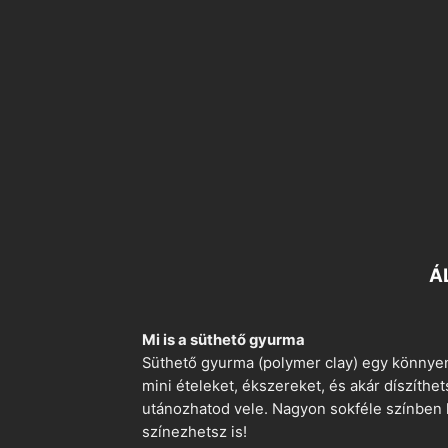
Á
Mi is a süthető gyurma
Süthető gyurma (polymer clay) egy könnyen
mini ételeket, ékszereket, és akár díszíthe
utánozhatod vele. Nagyon sokféle színben k
színezhetsz is!