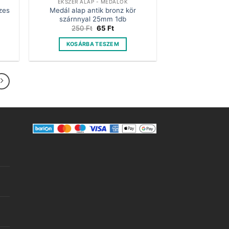
ÉKSZER ALAP - MEDÁLOK
zes
Medál alap antik bronz kör
szárnnyal 25mm 1db
t
Original
Current
250
Ft
65
Ft
price
price
was:
is:
KOSÁRBA TESZEM
250 Ft.
65 Ft.