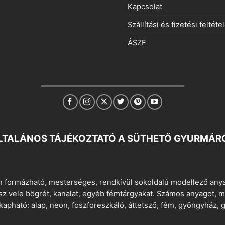
Kapcsolat
Szállítási és fizetési feltéte
ÁSZF
LTALÁNOS TÁJÉKOZTATÓ A SÜTHETŐ GYURMÁR
 formázható, mesterséges, rendkívül sokoldalú modellező anyag
tsz vele bögrét, kanalat, egyéb fémtárgyakat. Számos anyagot, min
apható: alap, neon, foszforeszkáló, áttetsző, fém, gyöngyház, g