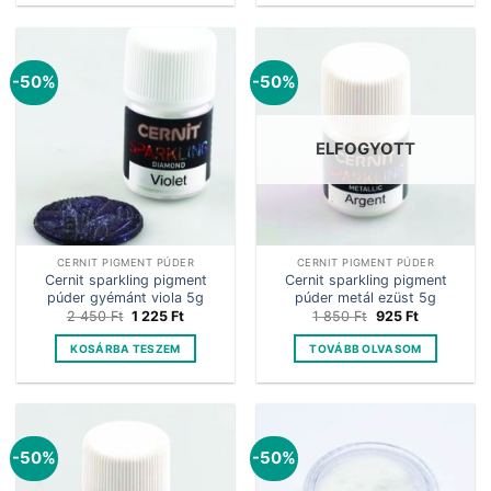
-50%
-50%
ELFOGYOTT
CERNIT PIGMENT PÚDER
CERNIT PIGMENT PÚDER
Cernit sparkling pigment
Cernit sparkling pigment
púder gyémánt viola 5g
púder metál ezüst 5g
Original
Current
Original
Current
2 450
Ft
1 225
Ft
1 850
Ft
925
Ft
price
price
price
price
was:
is:
was:
is:
KOSÁRBA TESZEM
TOVÁBB OLVASOM
2
1
1
925 Ft.
450 Ft.
225 Ft.
850 Ft.
-50%
-50%