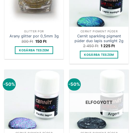
GLITTER POR
CERNIT PIGMENT PÚDER
Cernit sparkling pigment
Arany glitter por 0,5mm 3g
púder duo lapis sunlight 2g
Original
Current
300
Ft
150
Ft
price
price
Original
Current
2 450
Ft
1 225
Ft
was:
is:
price
price
KOSÁRBA TESZEM
300 Ft.
150 Ft.
was:
is:
KOSÁRBA TESZEM
2
1
450 Ft.
225 Ft.
-50%
-50%
ELFOGYOTT