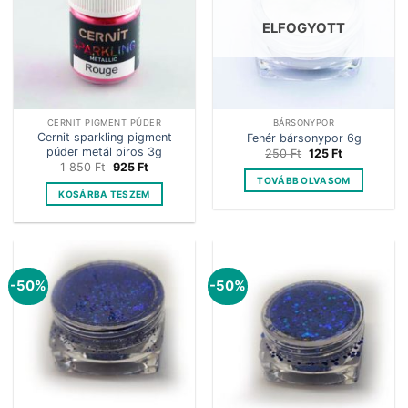
ELFOGYOTT
CERNIT PIGMENT PÚDER
BÁRSONYPOR
Cernit sparkling pigment
Fehér bársonypor 6g
púder metál piros 3g
Original
Current
250
Ft
125
Ft
price
price
Original
Current
1 850
Ft
925
Ft
was:
is:
price
price
TOVÁBB OLVASOM
250 Ft.
125 Ft.
was:
is:
KOSÁRBA TESZEM
1
925 Ft.
850 Ft.
-50%
-50%