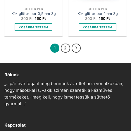
GLITTER POR
GLITTER POR
Kék glitter por 0,5mm 3g
Kék glitter por 1mm 3g
Original
Current
Original
Current
300
Ft
150
Ft
300
Ft
150
Ft
price
price
price
price
was:
is:
was:
is:
KOSÁRBA TESZEM
KOSÁRBA TESZEM
300 Ft.
150 Ft.
300 Ft.
150 Ft.
1
2
Rólunk
„…pár éve fogant meg bennünk az ötlet arra vonatkozóan,
hogy másokkal is, -akik szintén szeretik a kézműves
termékeket,- meg kell, hogy ismertessük a süthető
gyurmát…”
Kapcsolat