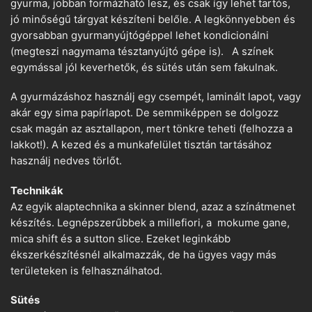
gyurma, jobban formázható lesz, és csak így lehet tartós,
jó minőségű tárgyat készíteni belőle. A legkönnyebben és
gyorsabban gyurmanyújtógéppel lehet kondicionálni
(megteszi nagymama tésztanyújtó gépe is). A színek
egymással jól keverhetők, és sütés után sem fakulnak.
A gyurmázáshoz használj egy csempét, laminált lapot, vagy
akár egy sima papírlapot. De semmiképpen se dolgozz
csak magán az asztallapon, mert tönkre teheti (felhozza a
lakkot!). A kezed és a munkafelület tisztán tartásához
használj nedves törlőt.
Technikák
Az egyik alaptechnika a skinner blend, azaz a színátmenet
készítés. Legnépszerűbbek a millefiori, a mokume gane,
mica shift és a sutton slice. Ezeket leginkább
ékszerkészítésnél alkalmazzák, de ha ügyes vagy más
területeken is felhasználhatod.
Sütés