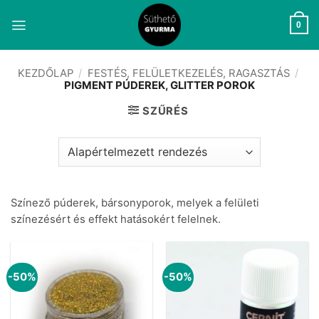
Skip
to
0
content
KEZDŐLAP
/
FESTÉS, FELÜLETKEZELÉS, RAGASZTÁS
/
PIGMENT PÚDEREK, GLITTER POROK
SZŰRÉS
Színező púderek, bársonyporok, melyek a felületi
színezésért és effekt hatásokért felelnek.
-50%
-50%