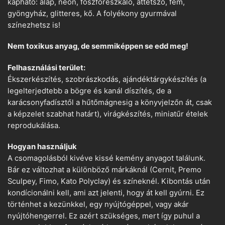
kapható: alap, neon, foszforeszkáló, áttetsző, fém,
gyöngyház, glitteres, kő. A folyékony gyurmával
színezhetsz is!
Nem toxikus anyag, de semmiképpen se edd meg!
Felhasználási terület:
Ékszerkészítés, szobrászkodás, ajándéktárgykészítés (a
legelterjedtebb a bögre és kanál díszítés, de a
karácsonyfadísztől a hűtőmágnesig a könyvjelzőn át, csak
a képzelet szabhat határt), virágkészítés, miniatűr ételek
reprodukálása.
Hogyan használjuk
A csomagolásból kivéve kissé kemény anyagot találunk.
Bár ez változhat a különböző márkáknál (Cernit, Premo
Sculpey, Fimo, Kato Polyclay) és színeknél. Kibontás után
kondícionálni kell, ami azt jelenti, hogy át kell gyúrni. Ez
történhet a kezünkkel, egy nyújtógéppel, vagy akár
nyújtóhengerrel. Ez azért szükséges, mert így puhul a