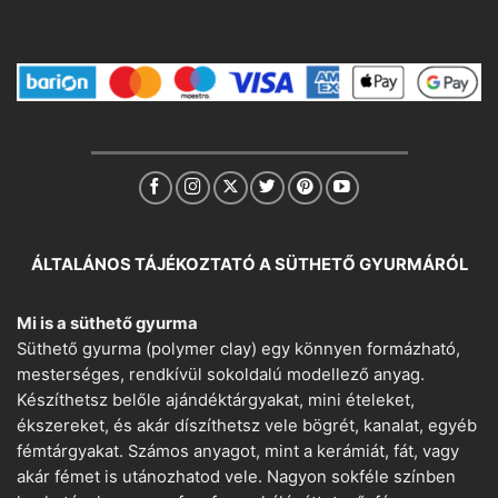
ÁLTALÁNOS TÁJÉKOZTATÓ A SÜTHETŐ GYURMÁRÓL
Mi is a süthető gyurma
Süthető gyurma (polymer clay) egy könnyen formázható,
mesterséges, rendkívül sokoldalú modellező anyag.
Készíthetsz belőle ajándéktárgyakat, mini ételeket,
ékszereket, és akár díszíthetsz vele bögrét, kanalat, egyéb
fémtárgyakat. Számos anyagot, mint a kerámiát, fát, vagy
akár fémet is utánozhatod vele. Nagyon sokféle színben