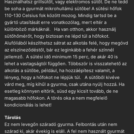
Használhatsz grillsütőt, vagy elektromos sütőt. De ne tedd
be soha a gyurmát mikrohullámú sütőbe! A sütési hőfok
110-130 Celsius fok között mozog. Mindig tartsd be a
gyártó utasítását erre vonatkozólag, mert eltér a
különböző márkáknál. Ha van otthon, akkor használj
sütőhőmérőt, hogy biztosan ne lépd túl a hőfokot.
Alufóliából készíthetsz sátrat az alkotás felé, hogy megóvd
az elszíneződéstől, bár ez leginkább a fehér színnél
jellemző. A sütési idő minimum 15 perc, de akár 40 is
lehet a vastagságtól függően. Többször is visszatehető az
alkotás a sütőbe, például, ha hozzáépítesz valamit, a
lényeg, hogy a hőfokot ne lépjük túl. A sütőből kivéve
várd meg, míg kihűl a gyurma, csak utána nyúlj hozzá. Ha
esetleg könnyen eltörik, süsd egy kicsit tovább, de ne
magasabb hőfokon. A törés oka a nem megfelelő
kondicionálás is lehet!
Tárolás
Ez nem levegőn száradó gyurma. Felbontás után nem
szárad ki, akár évekig is eláll. A fel nem használt gyurmát