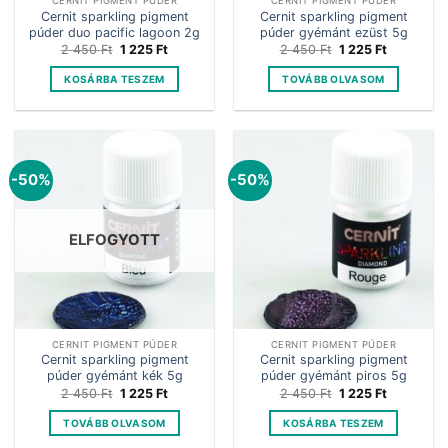
CERNIT PIGMENT PÚDER
CERNIT PIGMENT PÚDER
Cernit sparkling pigment
Cernit sparkling pigment
púder duo pacific lagoon 2g
púder gyémánt ezüst 5g
Original
Current
Original
Current
2 450
Ft
1 225
Ft
2 450
Ft
1 225
Ft
price
price
price
price
was:
is:
was:
is:
KOSÁRBA TESZEM
TOVÁBB OLVASOM
2
1
2
1
450 Ft.
225 Ft.
450 Ft.
225 Ft.
-50%
-50%
ELFOGYOTT
CERNIT PIGMENT PÚDER
CERNIT PIGMENT PÚDER
Cernit sparkling pigment
Cernit sparkling pigment
púder gyémánt kék 5g
púder gyémánt piros 5g
Original
Current
Original
Current
2 450
Ft
1 225
Ft
2 450
Ft
1 225
Ft
price
price
price
price
was:
is:
was:
is:
TOVÁBB OLVASOM
KOSÁRBA TESZEM
2
1
2
1
450 Ft.
225 Ft.
450 Ft.
225 Ft.