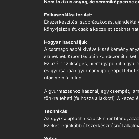
Nem toxikus anyag, de semmiképpen se e
Felhasználási terület:
Ékszerkészítés, szobrászkodás, ajándéktárg
könyvjelzőn át, csak a képzelet szabhat hat
Hogyan használjuk
A csomagolásból kivéve kissé kemény anyago
színeknél. Kibontás után kondícionálni kell,
Ez azért szükséges, mert így puhul a gyurm
és gyorsabban gyurmanyújtógéppel lehet ko
után sem fakulnak.
A gyurmázáshoz használj egy csempét, lami
tönkre teheti (felhozza a lakkot!). A kezed 
Technikák
Az egyik alaptechnika a skinner blend, azaz
Ezeket leginkább ékszerkészítésnél alkalm
Sütés