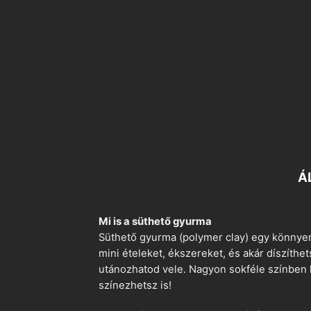
Á
Mi is a süthető gyurma
Süthető gyurma (polymer clay) egy könnyen
mini ételeket, ékszereket, és akár díszíthe
utánozhatod vele. Nagyon sokféle színben k
színezhetsz is!