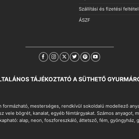
Szállítási és fizetési feltéte
ÁSZF
LTALÁNOS TÁJÉKOZTATÓ A SÜTHETŐ GYURMÁR
 formázható, mesterséges, rendkívül sokoldalú modellező anyag
tsz vele bögrét, kanalat, egyéb fémtárgyakat. Számos anyagot, min
apható: alap, neon, foszforeszkáló, áttetsző, fém, gyöngyház, g