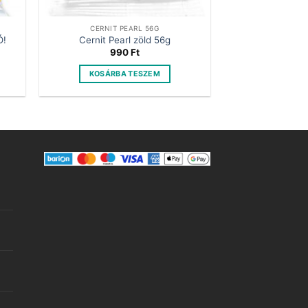
CERNIT PEARL 56G
Ó!
Cernit Pearl zöld 56g
990
Ft
KOSÁRBA TESZEM