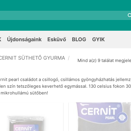
K
Újdonságaink
Esküvő
BLOG
GYIK
CERNIT SÜTHETŐ GYURMA
/
Mind a(z) 9 találat megjel
rnit pearl családot a csillogó, csillámos gyöngyházhatás jellemzi
en szín tetszőleges keverhető egymással. 130 celsius fokon 30 
mikrohullámú sütőben!