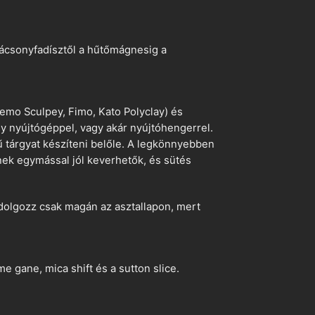
arácsonyfadísztől a hűtőmágnesig a
emo Sculpey, Fimo, Kato Polyclay) és
egy nyújtógéppel, vagy akár nyújtóhengerrel.
ű tárgyat készíteni belőle. A legkönnyebben
ek egymással jól keverhetők, és sütés
dolgozz csak magán az asztallapon, mert
 gane, mica shift és a sutton slice.