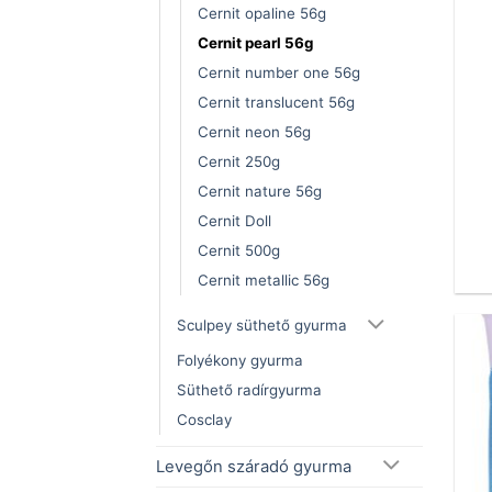
Cernit opaline 56g
Cernit pearl 56g
Cernit number one 56g
Cernit translucent 56g
Cernit neon 56g
Cernit 250g
Cernit nature 56g
Cernit Doll
Cernit 500g
Cernit metallic 56g
Sculpey süthető gyurma
Folyékony gyurma
Süthető radírgyurma
Cosclay
Levegőn száradó gyurma