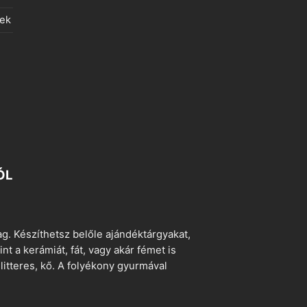
lek
ÓL
. Készíthetsz belőle ajándéktárgyakat,
t a kerámiát, fát, vagy akár fémet is
litteres, kő. A folyékony gyurmával