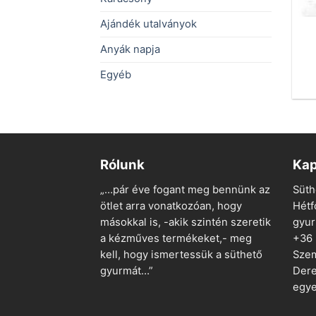
Ajándék utalványok
Anyák napja
Egyéb
Rólunk
Kap
„…pár éve fogant meg bennünk az
Süth
ötlet arra vonatkozóan, hogy
Hétf
másokkal is, -akik szintén szeretik
gyu
a kézműves termékeket,- meg
+36
kell, hogy ismertessük a süthető
Szem
gyurmát…”
Dere
egye