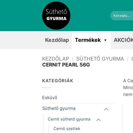
Skip
to
Keresés
content
a
következőre:
Kezdőlap
Termékek
AKCIÓ
KEZDŐLAP
/
SÜTHETŐ GYURMA
/
CERNIT PEARL 56G
KATEGÓRIÁK
A Ce
Mind
nem 
Esküvő
Süthető gyurma
Cernit süthető gyurma
Cernit szettek