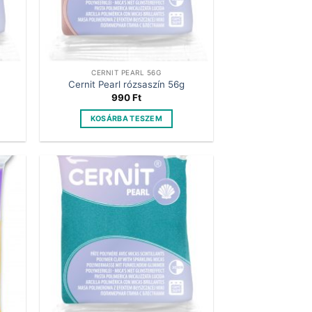
CERNIT PEARL 56G
Cernit Pearl rózsaszín 56g
990
Ft
KOSÁRBA TESZEM