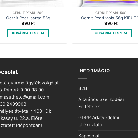
CERNIT PEARL 56G
CERNIT PEARL 56G
Cernit Pearl sárga 56g
Cernit Pearl viola 56g KIFUT
990
Ft
990
Ft
KOSÁRBA TESZEM
KOSÁRBA TESZEM
INFORMÁCIÓ
csolat
ető gyurma ügyfélszolgálat
B2B
ő-Péntek 9.00-18.00
rmasutheto@gmail.com
Általános Szerződési
 30 2499908
Feltételek
élyes átvétel : 4031 Db.
GDPR Adatvédelmi
kassy u. 22.a. Előre
tájékoztató
ztetett időpontban!
Kapcsolat