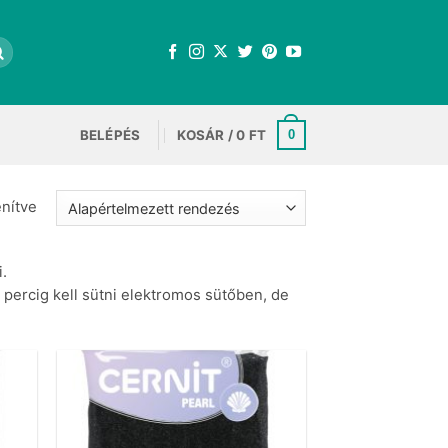
BELÉPÉS
KOSÁR /
0
FT
0
enítve
.
percig kell sütni elektromos sütőben, de