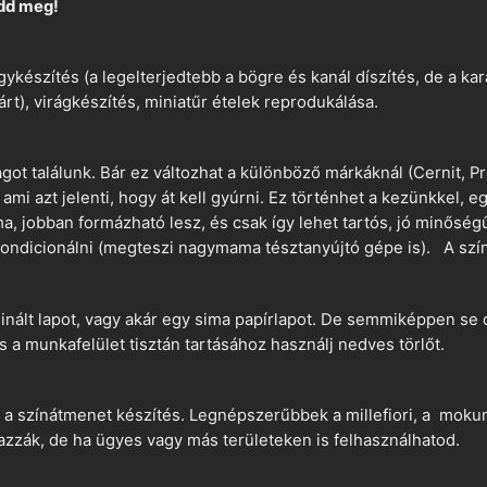
dd meg!
ykészítés (a legelterjedtebb a bögre és kanál díszítés, de a k
árt), virágkészítés, miniatűr ételek reprodukálása.
t találunk. Bár ez változhat a különböző márkáknál (Cernit, Pr
 ami azt jelenti, hogy át kell gyúrni. Ez történhet a kezünkkel, 
a, jobban formázható lesz, és csak így lehet tartós, jó minőség
ndicionálni (megteszi nagymama tésztanyújtó gépe is). A szín
nált lapot, vagy akár egy sima papírlapot. De semmiképpen se 
és a munkafelület tisztán tartásához használj nedves törlőt.
 a színátmenet készítés. Legnépszerűbbek a millefiori, a mokume
azzák, de ha ügyes vagy más területeken is felhasználhatod.