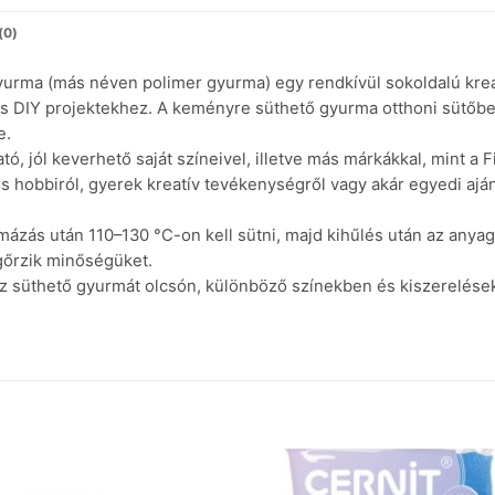
(0)
yurma (más néven polimer gyurma) egy rendkívül sokoldalú kreat
s DIY projektekhez. A keményre süthető gyurma otthoni sütőbe
e.
 jól keverhető saját színeivel, illetve más márkákkal, mint a F
 hobbiról, gyerek kreatív tevékenységről vagy akár egyedi ajá
ázás után 110–130 °C-on kell sütni, majd kihűlés után az anyag
gőrzik minőségüket.
 süthető gyurmát olcsón, különböző színekben és kiszerelésekb