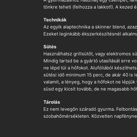
tönkre teheti (felhozza a lakkot!). A kezed 
Technikák
Az egyik alaptechnika a skinner blend, azaz
Ezeket leginkább ékszerkészítésnél alkalm
Sütés
Használhatsz grillsütőt, vagy elektromos s
Mindig tartsd be a gyártó utasítását erre 
ne lépd túl a hőfokot. Alufóliából készíthet
sütési idő minimum 15 perc, de akár 40 is l
valamit, a lényeg, hogy a hőfokot ne lépjük
süsd egy kicsit tovább, de ne magasabb hőf
Tárolás
Ez nem levegőn száradó gyurma. Felbontás ut
szobahőmérsékleten. Közvetlen napfénynek