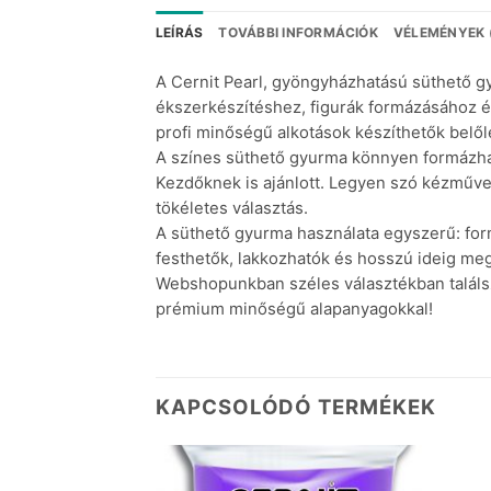
LEÍRÁS
TOVÁBBI INFORMÁCIÓK
VÉLEMÉNYEK 
A Cernit Pearl, gyöngyházhatású süthető g
ékszerkészítéshez, figurák formázásához é
profi minőségű alkotások készíthetők belől
A színes süthető gyurma könnyen formázható,
Kezdőknek is ajánlott. Legyen szó kézműves
tökéletes választás.
A süthető gyurma használata egyszerű: form
festhetők, lakkozhatók és hosszú ideig me
Webshopunkban széles választékban találsz
prémium minőségű alapanyagokkal!
KAPCSOLÓDÓ TERMÉKEK