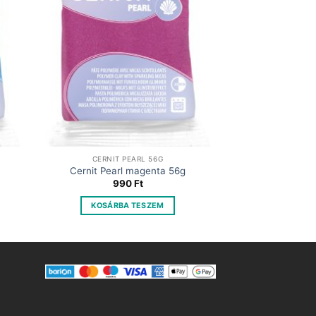
CERNIT PEARL 56G
Cernit Pearl magenta 56g
990
Ft
KOSÁRBA TESZEM