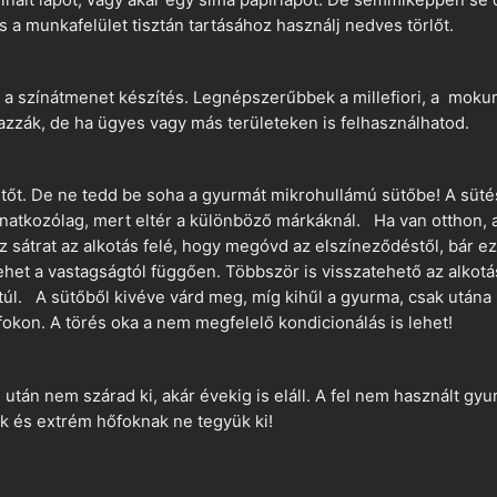
és a munkafelület tisztán tartásához használj nedves törlőt.
 a színátmenet készítés. Legnépszerűbbek a millefiori, a mokume
azzák, de ha ügyes vagy más területeken is felhasználhatod.
ütőt. De ne tedd be soha a gyurmát mikrohullámú sütőbe! A süté
vonatkozólag, mert eltér a különböző márkáknál. Ha van otthon,
sz sátrat az alkotás felé, hogy megóvd az elszíneződéstől, bár e
ehet a vastagságtól függően. Többször is visszatehető az alkotá
 túl. A sütőből kivéve várd meg, míg kihűl a gyurma, csak utána 
okon. A törés oka a nem megfelelő kondicionálás is lehet!
án nem szárad ki, akár évekig is eláll. A fel nem használt gyur
 és extrém hőfoknak ne tegyük ki!