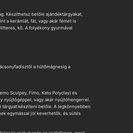
. Készíthetsz belőle ajándéktárgyakat,
t a kerámiát, fát, vagy akár fémet is
litteres, kő. A folyékony gyurmával
arácsonyfadísztől a hűtőmágnesig a
emo Sculpey, Fimo, Kato Polyclay) és
egy nyújtógéppel, vagy akár nyújtóhengerrel.
ű tárgyat készíteni belőle. A legkönnyebben
ek egymással jól keverhetők, és sütés
dolgozz csak magán az asztallapon, mert