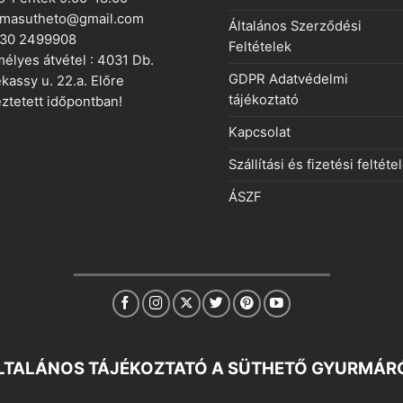
rmasutheto@gmail.com
Általános Szerződési
 30 2499908
Feltételek
élyes átvétel : 4031 Db.
GDPR Adatvédelmi
kassy u. 22.a. Előre
tájékoztató
ztetett időpontban!
Kapcsolat
Szállítási és fizetési feltéte
ÁSZF
LTALÁNOS TÁJÉKOZTATÓ A SÜTHETŐ GYURMÁR