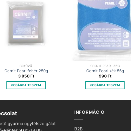
ESKÜVŐ
CERNIT PEARL 56G
Cernit Pearl fehér 250g
Cernit Pearl kék 56g
3 950
Ft
990
Ft
KOSÁRBA TESZEM
KOSÁRBA TESZEM
INFORMÁCIÓ
csolat
ető gyurma ügyfélszolgálat
B2B
ő-Péntek 9.00-18.00