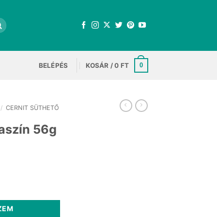
BELÉPÉS
KOSÁR /
0
FT
0
/
CERNIT SÜTHETŐ
saszín 56g
nyiség
ZEM