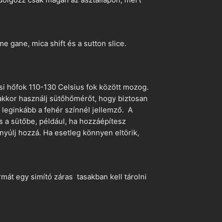
 gane, mica shift és a sutton slice.
si hőfok 110-130 Celsius fok között mozog.
 akkor használj sütőhőmérőt, hogy biztosan
z leginkább a fehér színnél jellemző. A
s a sütőbe, például, ha hozzáépítesz
nyúlj hozzá. Ha esetleg könnyen eltörik,
mát egy simító záras tasakban kell tárolni