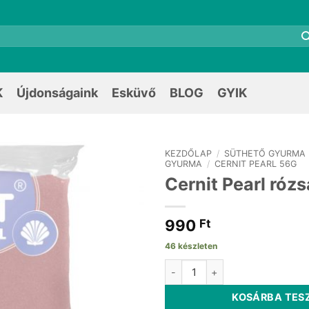
K
Újdonságaink
Esküvő
BLOG
GYIK
KEZDŐLAP
/
SÜTHETŐ GYURMA
GYURMA
/
CERNIT PEARL 56G
Cernit Pearl róz
990
Ft
46 készleten
Cernit Pearl rózsaszín 56g men
KOSÁRBA TES