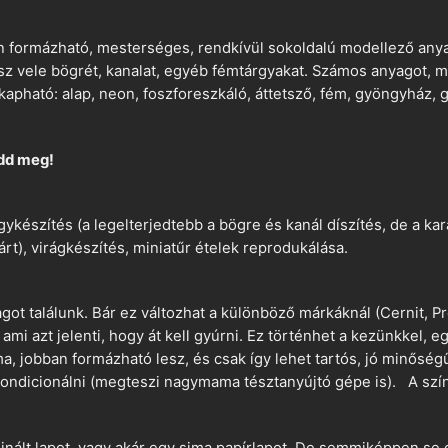
 formázható, mesterséges, rendkívül sokoldalú modellező anyag
tsz vele bögrét, kanalat, egyéb fémtárgyakat. Számos anyagot, min
apható: alap, neon, foszforeszkáló, áttetsző, fém, gyöngyház, g
dd meg!
ykészítés (a legelterjedtebb a bögre és kanál díszítés, de a k
árt), virágkészítés, miniatűr ételek reprodukálása.
t találunk. Bár ez változhat a különböző márkáknál (Cernit, Pr
 ami azt jelenti, hogy át kell gyúrni. Ez történhet a kezünkkel, 
a, jobban formázható lesz, és csak így lehet tartós, jó minőség
ndicionálni (megteszi nagymama tésztanyújtó gépe is). A szín
nált lapot, vagy akár egy sima papírlapot. De semmiképpen se 