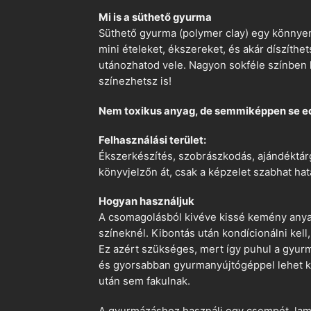
Mi is a süthető gyurma
Süthető gyurma (polymer clay) egy könnyen
mini ételeket, ékszereket, és akár díszíthe
utánozhatod vele. Nagyon sokféle színben k
színezhetsz is!
Nem toxikus anyag, de semmiképpen se e
Felhasználási terület:
Ékszerkészítés, szobrászkodás, ajándéktárg
könyvjelzőn át, csak a képzelet szabhat hat
Hogyan használjuk
A csomagolásból kivéve kissé kemény anyago
színeknél. Kibontás után kondícionálni kell,
Ez azért szükséges, mert így puhul a gyurm
és gyorsabban gyurmanyújtógéppel lehet ko
után sem fakulnak.
A gyurmázáshoz használj egy csempét, lami