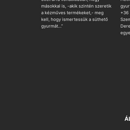
másokkal is, -akik szintén szeretik
gyu
a kézműves termékeket,- meg
+36
kell, hogy ismertessük a süthető
Szem
gyurmát…”
Dere
egye
Á