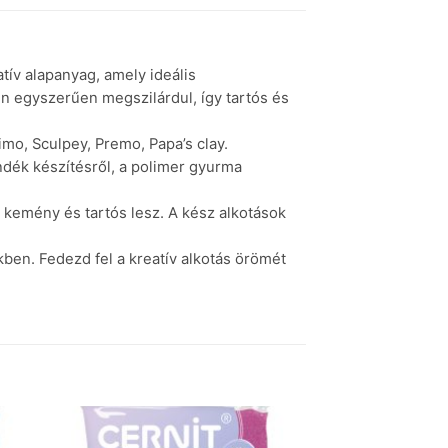
ív alapanyag, amely ideális
n egyszerűen megszilárdul, így tartós és
imo, Sculpey, Premo, Papa’s clay.
ndék készítésről, a polimer gyurma
 kemény és tartós lesz. A kész alkotások
en. Fedezd fel a kreatív alkotás örömét