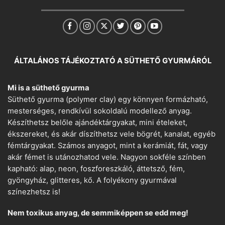
ÁLTALÁNOS TÁJÉKOZTATÓ A SÜTHETŐ GYURMÁRÓL
Mi is a süthető gyurma
Süthető gyurma (polymer clay) egy könnyen formázható,
mesterséges, rendkívül sokoldalú modellező anyag.
Készíthetsz belőle ajándéktárgyakat, mini ételeket,
ékszereket, és akár díszíthetsz vele bögrét, kanalat, egyéb
fémtárgyakat. Számos anyagot, mint a kerámiát, fát, vagy
akár fémet is utánozhatod vele. Nagyon sokféle színben
kapható: alap, neon, foszforeszkáló, áttetsző, fém,
gyöngyház, glitteres, kő. A folyékony gyurmával
színezhetsz is!
Nem toxikus anyag, de semmiképpen se edd meg!