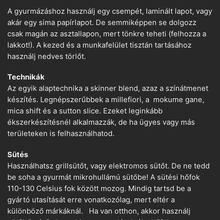
A gyurmázáshoz használj egy csempét, laminált lapot, vagy
akár egy sima papírlapot. De semmiképpen se dolgozz
csak magán az asztallapon, mert tönkre teheti (felhozza a
lakkot!). A kezed és a munkafelület tisztán tartásához
használj nedves törlőt.
Technikák
Az egyik alaptechnika a skinner blend, azaz a színátmenet
készítés. Legnépszerűbbek a millefiori, a mokume gane,
mica shift és a sutton slice. Ezeket leginkább
ékszerkészítésnél alkalmazzák, de ha ügyes vagy más
területeken is felhasználhatod.
Sütés
Használhatsz grillsütőt, vagy elektromos sütőt. De ne tedd
be soha a gyurmát mikrohullámú sütőbe! A sütési hőfok
110-130 Celsius fok között mozog. Mindig tartsd be a
gyártó utasítását erre vonatkozólag, mert eltér a
különböző márkáknál. Ha van otthon, akkor használj