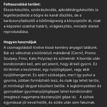
Felhasználási terület:
Ékszerkészítés, szobrászkodás, ajándéktárgykészítés (a
legelterjedtebb a bögre és kanál díszítés, de a
karácsonyfadísztől a hűtőmágnesig a könyvjelzőn át, csak
a képzelet szabhat határt), virágkészítés, miniatűr ételek
reprodukálása.
Hogyan használjuk
A csomagolásból kivéve kissé kemény anyagot találunk.
Bár ez változhat a különböző márkáknál (Cernit, Premo
Sculpey, Fimo, Kato Polyclay) és színeknél. Kibontás után
kondícionálni kell, ami azt jelenti, hogy át kell gyúrni. Ez
történhet a kezünkkel, egy nyújtógéppel, vagy akár
nyújtóhengerrel. Ez azért szükséges, mert így puhul a
gyurma, jobban formázható lesz, és csak így lehet tartós,
jó minőségű tárgyat készíteni belőle. A legkönnyebben és
gyorsabban gyurmanyújtógéppel lehet kondicionálni
(megteszi nagymama tésztanyújtó gépe is). A színek
egymással jól keverhetők, és sütés után sem fakulnak.