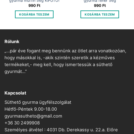
gyurma muffin 56g KIFUTÓ!
gyurma fehér 56g
990
Ft
990
Ft
KOSÁRBA TESZEM
KOSÁRBA TESZEM
Rólunk
„…pár éve fogant meg bennünk az ötlet arra vonatkozóan,
hogy másokkal is, -akik szintén szeretik a kézműves
termékeket,- meg kell, hogy ismertessük a süthető
gyurmát…”
Kapcsolat
Süthető gyurma ügyfélszolgálat
Hétfő-Péntek 9.00-18.00
gyurmasutheto@gmail.com
+36 30 2499908
Személyes átvétel : 4031 Db. Derekassy u. 22.a. Előre