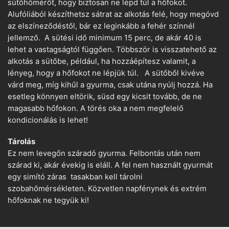
sütőhőmérőt, hogy biztosan ne lépd túl a hőfokot.
Alufóliából készíthetsz sátrat az alkotás felé, hogy megóvd
az elszíneződéstől, bár ez leginkább a fehér színnél
jellemző. A sütési idő minimum 15 perc, de akár 40 is
lehet a vastagságtól függően. Többször is visszatehető az
alkotás a sütőbe, például, ha hozzáépítesz valamit, a
lényeg, hogy a hőfokot ne lépjük túl. A sütőből kivéve
várd meg, míg kihűl a gyurma, csak utána nyúlj hozzá. Ha
esetleg könnyen eltörik, süsd egy kicsit tovább, de ne
magasabb hőfokon. A törés oka a nem megfelelő
kondicionálás is lehet!
Tárolás
Ez nem levegőn száradó gyurma. Felbontás után nem
szárad ki, akár évekig is eláll. A fel nem használt gyurmát
egy simító záras tasakban kell tárolni
szobahőmérsékleten. Közvetlen napfénynek és extrém
hőfoknak ne tegyük ki!