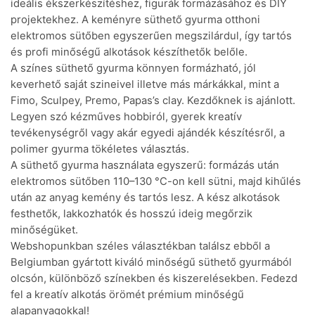
ideális ékszerkészítéshez, figurák formázásához és DIY
projektekhez. A keményre süthető gyurma otthoni
elektromos sütőben egyszerűen megszilárdul, így tartós
és profi minőségű alkotások készíthetők belőle.
A színes süthető gyurma könnyen formázható, jól
keverhető saját szineivel illetve más márkákkal, mint a
Fimo, Sculpey, Premo, Papas’s clay. Kezdőknek is ajánlott.
Legyen szó kézműves hobbiról, gyerek kreatív
tevékenységről vagy akár egyedi ajándék készítésről, a
polimer gyurma tökéletes választás.
A süthető gyurma használata egyszerű: formázás után
elektromos sütőben 110–130 °C-on kell sütni, majd kihűlés
után az anyag kemény és tartós lesz. A kész alkotások
festhetők, lakkozhatók és hosszú ideig megőrzik
minőségüket.
Webshopunkban széles választékban találsz ebből a
Belgiumban gyártott kiváló minőségű süthető gyurmából
olcsón, különböző színekben és kiszerelésekben. Fedezd
fel a kreatív alkotás örömét prémium minőségű
alapanyagokkal!