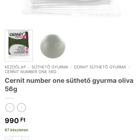
KEZDŐLAP
/
SÜTHETŐ GYURMA
/
CERNIT SÜTHETŐ GYURMA
/
CERNIT NUMBER ONE 56G
Cernit number one süthető gyurma oliva
56g
990
Ft
67 készleten
Cernit number one süthető gyurma oliva 56g mennyiség