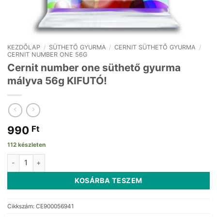
KEZDŐLAP
/
SÜTHETŐ GYURMA
/
CERNIT SÜTHETŐ GYURMA
/
CERNIT NUMBER ONE 56G
Cernit number one süthető gyurma
mályva 56g KIFUTÓ!
990
Ft
112 készleten
Cernit number one süthető gyurma mályva 56g KIFUTÓ! mennyisé
KOSÁRBA TESZEM
Cikkszám:
CE900056941