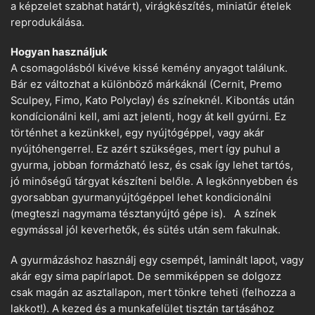
a képzelet szabhat határt), virágkészítés, miniatűr ételek
reprodukálása.
Hogyan használjuk
A csomagolásból kivéve kissé kemény anyagot találunk.
Bár ez változhat a különböző márkáknál (Cernit, Premo
Sculpey, Fimo, Kato Polyclay) és színeknél. Kibontás után
kondícionálni kell, ami azt jelenti, hogy át kell gyúrni. Ez
történhet a kezünkkel, egy nyújtógéppel, vagy akár
nyújtóhengerrel. Ez azért szükséges, mert így puhul a
gyurma, jobban formázható lesz, és csak így lehet tartós,
jó minőségű tárgyat készíteni belőle. A legkönnyebben és
gyorsabban gyurmanyújtógéppel lehet kondicionálni
(megteszi nagymama tésztanyújtó gépe is). A színek
egymással jól keverhetők, és sütés után sem fakulnak.
A gyurmázáshoz használj egy csempét, laminált lapot, vagy
akár egy sima papírlapot. De semmiképpen se dolgozz
csak magán az asztallapon, mert tönkre teheti (felhozza a
lakkot!). A kezed és a munkafelület tisztán tartásához