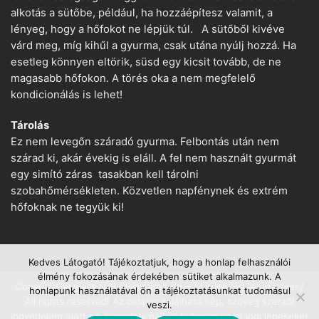
alkotás a sütőbe, például, ha hozzáépítesz valamit, a
lényeg, hogy a hőfokot ne lépjük túl. A sütőből kivéve
várd meg, míg kihűl a gyurma, csak utána nyúlj hozzá. Ha
esetleg könnyen eltörik, süsd egy kicsit tovább, de ne
magasabb hőfokon. A törés oka a nem megfelelő
kondicionálás is lehet!
Tárolás
Ez nem levegőn száradó gyurma. Felbontás után nem
szárad ki, akár évekig is eláll. A fel nem használt gyurmát
egy simító záras tasakban kell tárolni
szobahőmérsékleten. Közvetlen napfénynek és extrém
hőfoknak ne tegyük ki!
Kedves Látogató! Tájékoztatjuk, hogy a honlap felhasználói
élmény fokozásának érdekében sütiket alkalmazunk. A
Copyright © www.suthetogyurma.hu − Minden jog fenntartva! /
honlapunk használatával ön a tájékoztatásunkat tudomásul
All rights reserved! Az oldalon található kép, szöveg szerzői
veszi.
jogvédelem alatt áll. Engedély nélküli felhasználása jogi lépéseket