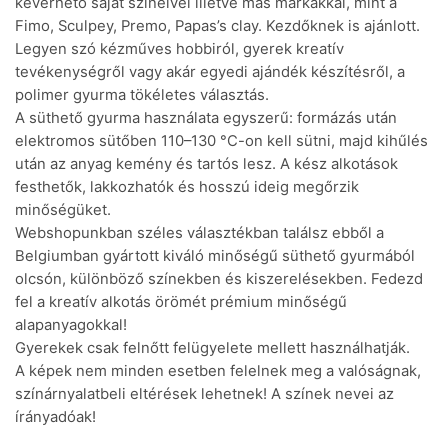
keverhető saját szineivel illetve más márkákkal, mint a
Fimo, Sculpey, Premo, Papas’s clay. Kezdőknek is ajánlott.
Legyen szó kézműves hobbiról, gyerek kreatív
tevékenységről vagy akár egyedi ajándék készítésről, a
polimer gyurma tökéletes választás.
A süthető gyurma használata egyszerű: formázás után
elektromos sütőben 110–130 °C-on kell sütni, majd kihűlés
után az anyag kemény és tartós lesz. A kész alkotások
festhetők, lakkozhatók és hosszú ideig megőrzik
minőségüket.
Webshopunkban széles választékban találsz ebből a
Belgiumban gyártott kiváló minőségű süthető gyurmából
olcsón, különböző színekben és kiszerelésekben. Fedezd
fel a kreatív alkotás örömét prémium minőségű
alapanyagokkal!
Gyerekek csak felnőtt felügyelete mellett használhatják.
A képek nem minden esetben felelnek meg a valóságnak,
színárnyalatbeli eltérések lehetnek! A színek nevei az
írányadóak!