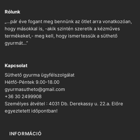
Rólunk
„…pár éve fogant meg bennünk az ötlet arra vonatkozóan,
hogy másokkal is, -akik szintén szeretik a kézműves
termékeket,- meg kell, hogy ismertessük a süthető
gyurmát…”
Kapcsolat
Süthető gyurma ügyfélszolgálat
Hétfő-Péntek 9.00-18.00
gyurmasutheto@gmail.com
+36 30 2499908
Személyes átvétel : 4031 Db. Derekassy u. 22.a. Előre
egyeztetett időpontban!
INFORMÁCIÓ