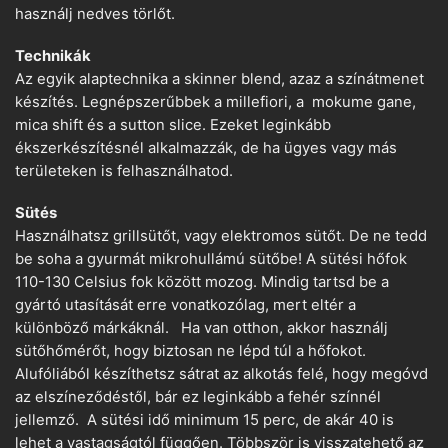
használj nedves törlőt.
Technikák
Az egyik alaptechnika a skinner blend, azaz a színátmenet
készítés. Legnépszerűbbek a millefiori, a mokume gane,
mica shift és a sutton slice. Ezeket leginkább
ékszerkészítésnél alkalmazzák, de ha ügyes vagy más
területeken is felhasználhatod.
Sütés
Használhatsz grillsütőt, vagy elektromos sütőt. De ne tedd
be soha a gyurmát mikrohullámú sütőbe! A sütési hőfok
110-130 Celsius fok között mozog. Mindig tartsd be a
gyártó utasítását erre vonatkozólag, mert eltér a
különböző márkáknál. Ha van otthon, akkor használj
sütőhőmérőt, hogy biztosan ne lépd túl a hőfokot.
Alufóliából készíthetsz sátrat az alkotás felé, hogy megóvd
az elszíneződéstől, bár ez leginkább a fehér színnél
jellemző. A sütési idő minimum 15 perc, de akár 40 is
lehet a vastagságtól függően. Többször is visszatehető az