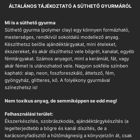
ÁLTALÁNOS TÁJÉKOZTATÓ A SÜTHETŐ GYURMÁRÓL
Mi is a süthető gyurma
Süthető gyurma (polymer clay) egy könnyen formázható,
mesterséges, rendkívül sokoldalú modellező anyag.
Készíthetsz belőle ajándéktárgyakat, mini ételeket,
ékszereket, és akár díszíthetsz vele bögrét, kanalat, egyéb
fémtárgyakat. Számos anyagot, mint a kerámiát, fát, vagy
akár fémet is utánozhatod vele. Nagyon sokféle színben
kapható: alap, neon, foszforeszkáló, áttetsző, fém,
gyöngyház, glitteres, kő. A folyékony gyurmával
színezhetsz is!
Nem toxikus anyag, de semmiképpen se edd meg!
Felhasználási terület:
Ékszerkészítés, szobrászkodás, ajándéktárgykészítés (a
legelterjedtebb a bögre és kanál díszítés, de a
karácsonyfadísztől a hűtőmágnesig a könyvjelzőn át, csak