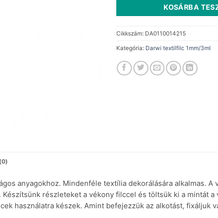
KOSÁRBA TES
Cikkszám:
DA0110014215
Kategória:
Darwi textilfilc 1mm/3ml
(0)
ilágos anyagokhoz. Mindenféle textília dekorálására alkalmas. A 
. Készítsünk részleteket a vékony filccel és töltsük ki a mintát
cek használatra készek. Amint befejezzük az alkotást, fixáljuk v