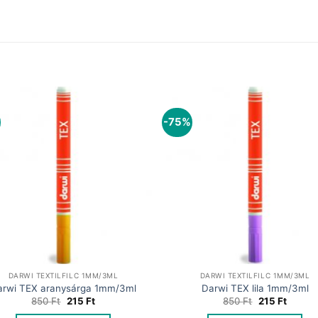
-75%
DARWI TEXTILFILC 1MM/3ML
DARWI TEXTILFILC 1MM/3ML
arwi TEX aranysárga 1mm/3ml
Darwi TEX lila 1mm/3ml
Original
Current
Original
Curren
850
Ft
215
Ft
850
Ft
215
Ft
price
price
price
price