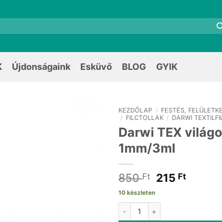
K
Újdonságaink
Esküvő
BLOG
GYIK
KEZDŐLAP
/
FESTÉS, FELÜLETK
/
FILCTOLLAK
/
DARWI TEXTILF
Darwi TEX világ
1mm/3ml
Original
Curren
850
215
Ft
Ft
price
price
10 készleten
was:
is:
Darwi TEX világoskék 1mm/3ml
850 Ft.
215 Ft.