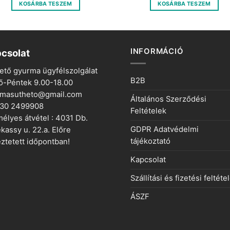
was:
is:
was:
is:
KOSÁRBA TESZEM
KOSÁRBA TESZEM
850 Ft.
215 Ft.
850 Ft.
215 Ft.
INFORMÁCIÓ
csolat
ető gyurma ügyfélszolgálat
B2B
ő-Péntek 9.00-18.00
rmasutheto@gmail.com
Általános Szerződési
 30 2499908
Feltételek
élyes átvétel : 4031 Db.
GDPR Adatvédelmi
kassy u. 22.a. Előre
tájékoztató
ztetett időpontban!
Kapcsolat
Szállítási és fizetési feltéte
ÁSZF