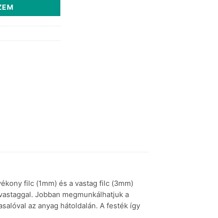
ZEM
vékony filc (1mm) és a vastag filc (3mm)
 a vastaggal. Jobban megmunkálhatjuk a
asalóval az anyag hátoldalán. A festék így