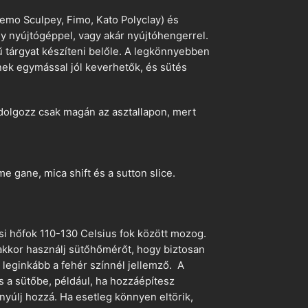
emo Sculpey, Fimo, Kato Polyclay) és
egy nyújtógéppel, vagy akár nyújtóhengerrel.
ű tárgyat készíteni belőle. A legkönnyebben
ek egymással jól keverhetők, és sütés
dolgozz csak magán az asztallapon, mert
 gane, mica shift és a sutton slice.
si hőfok 110-130 Celsius fok között mozog.
 akkor használj sütőhőmérőt, hogy biztosan
z leginkább a fehér színnél jellemző. A
s a sütőbe, például, ha hozzáépítesz
nyúlj hozzá. Ha esetleg könnyen eltörik,