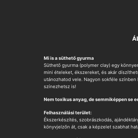
Á
Mi is a süthető gyurma
Süthető gyurma (polymer clay) egy könnyen
mini ételeket, ékszereket, és akár díszíthe
utánozhatod vele. Nagyon sokféle színben k
színezhetsz is!
Nem toxikus anyag, de semmiképpen se e
Felhasználási terület:
Ékszerkészítés, szobrászkodás, ajándéktárg
könyvjelzőn át, csak a képzelet szabhat hat