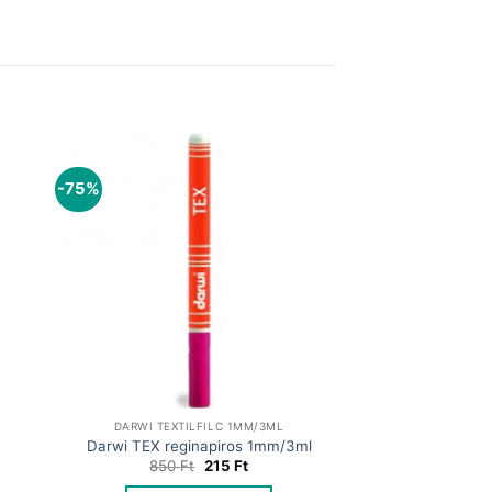
-75%
DARWI TEXTILFILC 1MM/3ML
Darwi TEX reginapiros 1mm/3ml
t
Original
Current
850
Ft
215
Ft
price
price