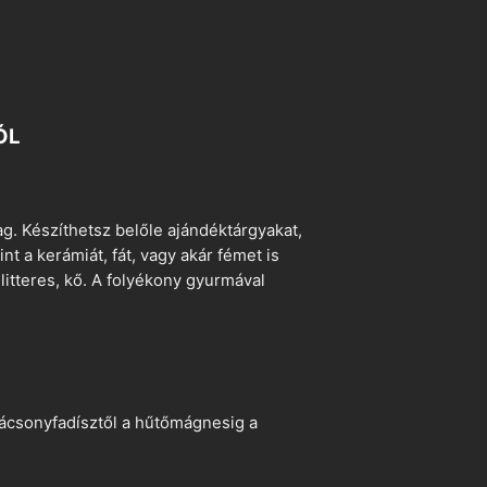
ÓL
. Készíthetsz belőle ajándéktárgyakat,
t a kerámiát, fát, vagy akár fémet is
litteres, kő. A folyékony gyurmával
arácsonyfadísztől a hűtőmágnesig a