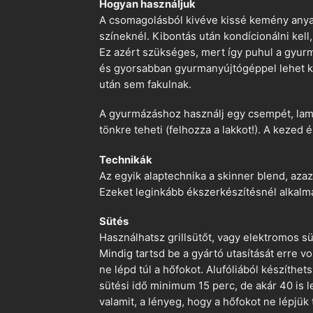
Hogyan használjuk
A csomagolásból kivéve kissé kemény anyago
színeknél. Kibontás után kondícionálni kell,
Ez azért szükséges, mert így puhul a gyurm
és gyorsabban gyurmanyújtógéppel lehet ko
után sem fakulnak.
A gyurmázáshoz használj egy csempét, lami
tönkre teheti (felhozza a lakkot!). A kezed 
Technikák
Az egyik alaptechnika a skinner blend, azaz
Ezeket leginkább ékszerkészítésnél alkalm
Sütés
Használhatsz grillsütőt, vagy elektromos s
Mindig tartsd be a gyártó utasítását erre 
ne lépd túl a hőfokot. Alufóliából készíthet
sütési idő minimum 15 perc, de akár 40 is l
valamit, a lényeg, hogy a hőfokot ne lépjük