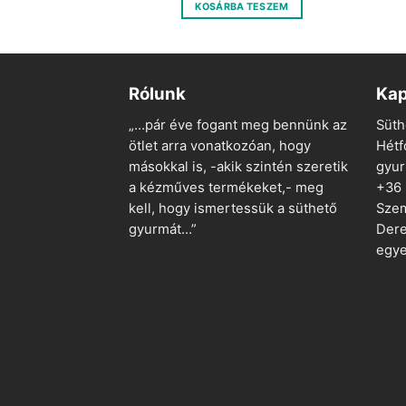
was:
is:
was:
is:
 TESZEM
KOSÁRBA TESZEM
850 Ft.
215 Ft.
850 Ft.
425 Ft.
Rólunk
Kap
„…pár éve fogant meg bennünk az
Süth
ötlet arra vonatkozóan, hogy
Hétf
másokkal is, -akik szintén szeretik
gyu
a kézműves termékeket,- meg
+36
kell, hogy ismertessük a süthető
Szem
gyurmát…”
Dere
egye