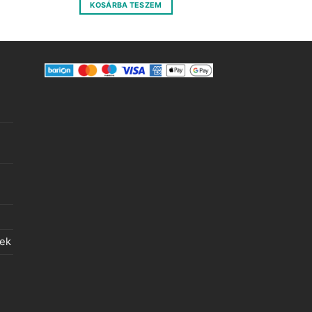
was:
is:
KOSÁRBA TESZEM
850 Ft.
215 Ft.
lek