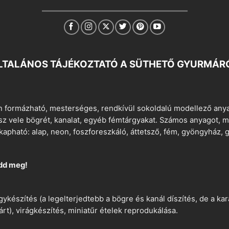
LTALÁNOS TÁJÉKOZTATÓ A SÜTHETŐ GYURMÁR
 formázható, mesterséges, rendkívül sokoldalú modellező anyag
tsz vele bögrét, kanalat, egyéb fémtárgyakat. Számos anyagot, min
apható: alap, neon, foszforeszkáló, áttetsző, fém, gyöngyház, g
dd meg!
ykészítés (a legelterjedtebb a bögre és kanál díszítés, de a k
árt), virágkészítés, miniatűr ételek reprodukálása.