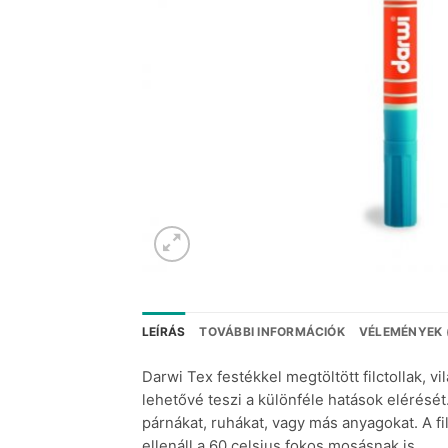
LEÍRÁS
TOVÁBBI INFORMÁCIÓK
VÉLEMÉNYEK 
Darwi Tex festékkel megtöltött filctollak, v
lehetővé teszi a különféle hatások elérését
párnákat, ruhákat, vagy más anyagokat. A fil
ellenáll a 60 celsius fokos mosásnak is.