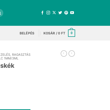
BELÉPÉS
KOSÁR /
0
FT
0
EZELÉS, RAGASZTÁS
ILC 1MM/3ML
oskék
t
 mennyiség