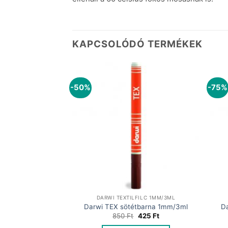
KAPCSOLÓDÓ TERMÉKEK
-50%
-75%
FILC 1MM/3ML
DARWI TEXTILFILC 1MM/3ML
saszín 1mm/3ml
Darwi TEX sötétbarna 1mm/3ml
D
Original
Current
Original
Current
215
Ft
850
Ft
425
Ft
price
price
price
price