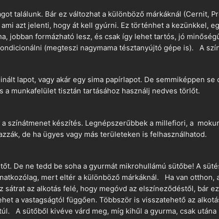
t találunk. Bár ez változhat a különböző márkáknál (Cernit, Pr
 ami azt jelenti, hogy át kell gyúrni. Ez történhet a kezünkkel, 
a, jobban formázható lesz, és csak így lehet tartós, jó minőség
ndicionálni (megteszi nagymama tésztanyújtó gépe is). A szín
nált lapot, vagy akár egy sima papírlapot. De semmiképpen se 
és a munkafelület tisztán tartásához használj nedves törlőt.
 a színátmenet készítés. Legnépszerűbbek a millefiori, a mokume
azzák, de ha ügyes vagy más területeken is felhasználhatod.
ütőt. De ne tedd be soha a gyurmát mikrohullámú sütőbe! A süté
vonatkozólag, mert eltér a különböző márkáknál. Ha van otthon,
sz sátrat az alkotás felé, hogy megóvd az elszíneződéstől, bár e
ehet a vastagságtól függően. Többször is visszatehető az alkotá
 túl. A sütőből kivéve várd meg, míg kihűl a gyurma, csak utána 