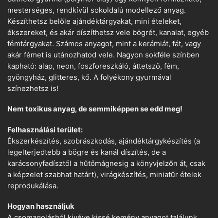
mesterséges, rendkívül sokoldalú modellező anyag.
Készíthetsz belőle ajándéktárgyakat, mini ételeket,
ékszereket, és akár díszíthetsz vele bögrét, kanalat, egyéb
fémtárgyakat. Számos anyagot, mint a kerámiát, fát, vagy
akár fémet is utánozhatod vele. Nagyon sokféle színben
kapható: alap, neon, foszforeszkáló, áttetsző, fém,
gyöngyház, glitteres, kő. A folyékony gyurmával
színezhetsz is!
Nem toxikus anyag, de semmiképpen se edd meg!
Felhasználási terület:
Ékszerkészítés, szobrászkodás, ajándéktárgykészítés (a
legelterjedtebb a bögre és kanál díszítés, de a
karácsonyfadísztől a hűtőmágnesig a könyvjelzőn át, csak
a képzelet szabhat határt), virágkészítés, miniatűr ételek
reprodukálása.
Hogyan használjuk
A csomagolásból kivéve kissé kemény anyagot találunk.