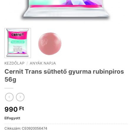
KEZDŐLAP
/
ANYÁK NAPJA
Cernit Trans süthető gyurma rubinpiros
56g
990
Ft
Elfogyott
Cikkszám:
CE0920056474