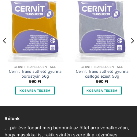
CERNIT TRANSLUCENT 56G
CERNIT TRANSLUCENT 56G
Cernit Trans süthető gyurma
Cernit Trans süthető gyurma
borostyán 56g
csillogó ezüst 56g
990
Ft
990
Ft
KOSÁRBA TESZEM
KOSÁRBA TESZEM
Rólunk
„…pár éve fogant meg bennünk az ötlet arra vonatkozóan,
hogy másokkal is, -akik szintén szeretik a kézműves