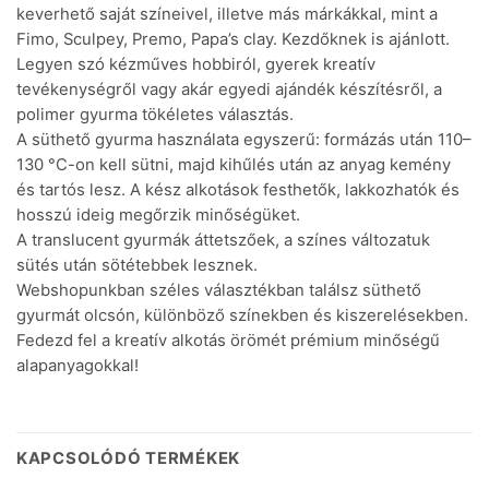
keverhető saját színeivel, illetve más márkákkal, mint a
Fimo, Sculpey, Premo, Papa’s clay. Kezdőknek is ajánlott.
Legyen szó kézműves hobbiról, gyerek kreatív
tevékenységről vagy akár egyedi ajándék készítésről, a
polimer gyurma tökéletes választás.
A süthető gyurma használata egyszerű: formázás után 110–
130 °C-on kell sütni, majd kihűlés után az anyag kemény
és tartós lesz. A kész alkotások festhetők, lakkozhatók és
hosszú ideig megőrzik minőségüket.
A translucent gyurmák áttetszőek, a színes változatuk
sütés után sötétebbek lesznek.
Webshopunkban széles választékban találsz süthető
gyurmát olcsón, különböző színekben és kiszerelésekben.
Fedezd fel a kreatív alkotás örömét prémium minőségű
alapanyagokkal!
KAPCSOLÓDÓ TERMÉKEK