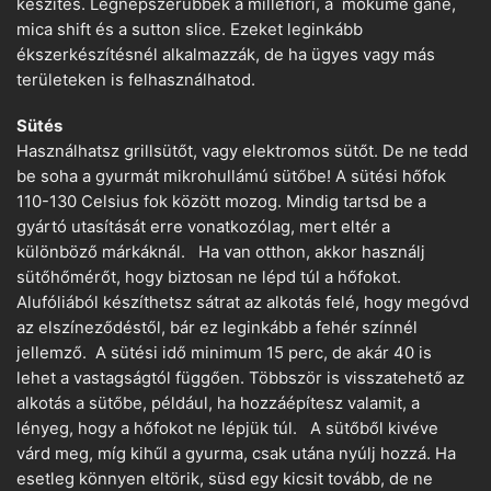
készítés. Legnépszerűbbek a millefiori, a mokume gane,
mica shift és a sutton slice. Ezeket leginkább
ékszerkészítésnél alkalmazzák, de ha ügyes vagy más
területeken is felhasználhatod.
Sütés
Használhatsz grillsütőt, vagy elektromos sütőt. De ne tedd
be soha a gyurmát mikrohullámú sütőbe! A sütési hőfok
110-130 Celsius fok között mozog. Mindig tartsd be a
gyártó utasítását erre vonatkozólag, mert eltér a
különböző márkáknál. Ha van otthon, akkor használj
sütőhőmérőt, hogy biztosan ne lépd túl a hőfokot.
Alufóliából készíthetsz sátrat az alkotás felé, hogy megóvd
az elszíneződéstől, bár ez leginkább a fehér színnél
jellemző. A sütési idő minimum 15 perc, de akár 40 is
lehet a vastagságtól függően. Többször is visszatehető az
alkotás a sütőbe, például, ha hozzáépítesz valamit, a
lényeg, hogy a hőfokot ne lépjük túl. A sütőből kivéve
várd meg, míg kihűl a gyurma, csak utána nyúlj hozzá. Ha
esetleg könnyen eltörik, süsd egy kicsit tovább, de ne