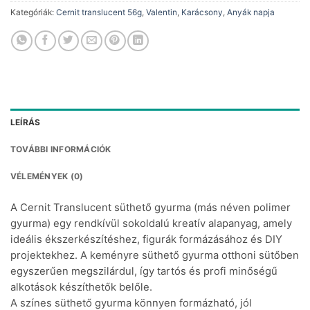
Kategóriák:
Cernit translucent 56g
,
Valentin
,
Karácsony
,
Anyák napja
LEÍRÁS
TOVÁBBI INFORMÁCIÓK
VÉLEMÉNYEK (0)
A Cernit Translucent süthető gyurma (más néven polimer
gyurma) egy rendkívül sokoldalú kreatív alapanyag, amely
ideális ékszerkészítéshez, figurák formázásához és DIY
projektekhez. A keményre süthető gyurma otthoni sütőben
egyszerűen megszilárdul, így tartós és profi minőségű
alkotások készíthetők belőle.
A színes süthető gyurma könnyen formázható, jól