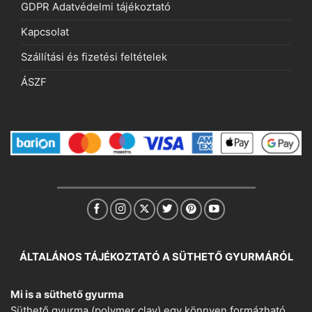
GDPR Adatvédelmi tájékoztató
Kapcsolat
Szállítási és fizetési feltételek
ÁSZF
ÁLTALÁNOS TÁJÉKOZTATÓ A SÜTHETŐ GYURMÁRÓL
Mi is a süthető gyurma
Süthető gyurma (polymer clay) egy könnyen formázható,