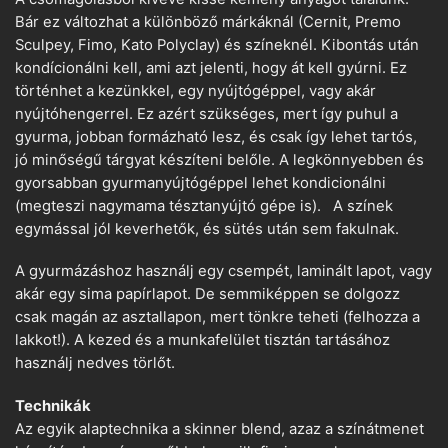
Bár ez változhat a különböző márkáknál (Cernit, Premo
Sculpey, Fimo, Kato Polyclay) és színeknél. Kibontás után
kondícionálni kell, ami azt jelenti, hogy át kell gyúrni. Ez
történhet a kezünkkel, egy nyújtógéppel, vagy akár
nyújtóhengerrel. Ez azért szükséges, mert így puhul a
gyurma, jobban formázható lesz, és csak így lehet tartós,
jó minőségű tárgyat készíteni belőle. A legkönnyebben és
gyorsabban gyurmanyújtógéppel lehet kondicionálni
(megteszi nagymama tésztanyújtó gépe is). A színek
egymással jól keverhetők, és sütés után sem fakulnak.
A gyurmázáshoz használj egy csempét, laminált lapot, vagy
akár egy sima papírlapot. De semmiképpen se dolgozz
csak magán az asztallapon, mert tönkre teheti (felhozza a
lakkot!). A kezed és a munkafelület tisztán tartásához
használj nedves törlőt.
Technikák
Az egyik alaptechnika a skinner blend, azaz a színátmenet