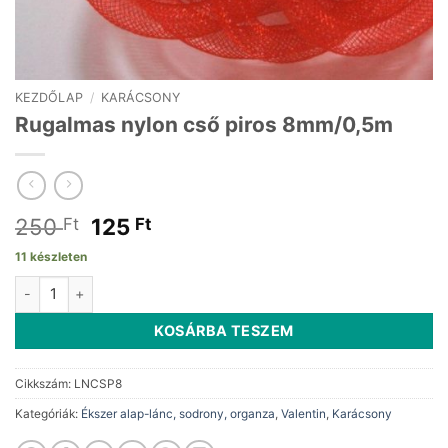
KEZDŐLAP
/
KARÁCSONY
Rugalmas nylon cső piros 8mm/0,5m
Original
Current
250
125
Ft
Ft
price
price
11 készleten
was:
is:
Rugalmas nylon cső piros 8mm/0,5m mennyiség
250 Ft.
125 Ft.
KOSÁRBA TESZEM
Cikkszám:
LNCSP8
Kategóriák:
Ékszer alap-lánc, sodrony, organza
,
Valentin
,
Karácsony