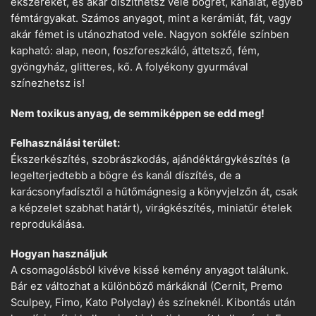
ékszereket, és akár díszíthetsz vele bögrét, kanalat, egyéb
fémtárgyakat. Számos anyagot, mint a kerámiát, fát, vagy
akár fémet is utánozhatod vele. Nagyon sokféle színben
kapható: alap, neon, foszforeszkáló, áttetsző, fém,
gyöngyház, glitteres, kő. A folyékony gyurmával
színezhetsz is!
Nem toxikus anyag, de semmiképpen se edd meg!
Felhasználási terület:
Ékszerkészítés, szobrászkodás, ajándéktárgykészítés (a
legelterjedtebb a bögre és kanál díszítés, de a
karácsonyfadísztől a hűtőmágnesig a könyvjelzőn át, csak
a képzelet szabhat határt), virágkészítés, miniatűr ételek
reprodukálása.
Hogyan használjuk
A csomagolásból kivéve kissé kemény anyagot találunk.
Bár ez változhat a különböző márkáknál (Cernit, Premo
Sculpey, Fimo, Kato Polyclay) és színeknél. Kibontás után