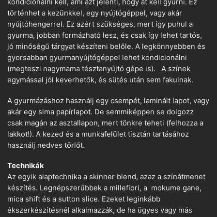
kondícionálni kell, ami azt jelenti, hogy át kell gyúrni. Ez
történhet a kezünkkel, egy nyújtógéppel, vagy akár
nyújtóhengerrel. Ez azért szükséges, mert így puhul a
gyurma, jobban formázható lesz, és csak így lehet tartós,
jó minőségű tárgyat készíteni belőle. A legkönnyebben és
gyorsabban gyurmanyújtógéppel lehet kondicionálni
(megteszi nagymama tésztanyújtó gépe is). A színek
egymással jól keverhetők, és sütés után sem fakulnak.
A gyurmázáshoz használj egy csempét, laminált lapot, vagy
akár egy sima papírlapot. De semmiképpen se dolgozz
csak magán az asztallapon, mert tönkre teheti (felhozza a
lakkot!). A kezed és a munkafelület tisztán tartásához
használj nedves törlőt.
Technikák
Az egyik alaptechnika a skinner blend, azaz a színátmenet
készítés. Legnépszerűbbek a millefiori, a mokume gane,
mica shift és a sutton slice. Ezeket leginkább
ékszerkészítésnél alkalmazzák, de ha ügyes vagy más