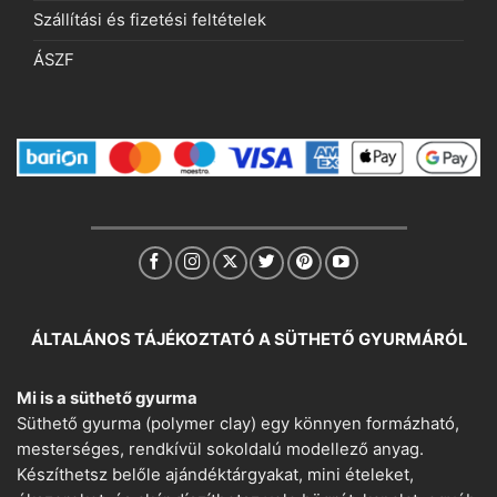
Szállítási és fizetési feltételek
ÁSZF
ÁLTALÁNOS TÁJÉKOZTATÓ A SÜTHETŐ GYURMÁRÓL
Mi is a süthető gyurma
Süthető gyurma (polymer clay) egy könnyen formázható,
mesterséges, rendkívül sokoldalú modellező anyag.
Készíthetsz belőle ajándéktárgyakat, mini ételeket,