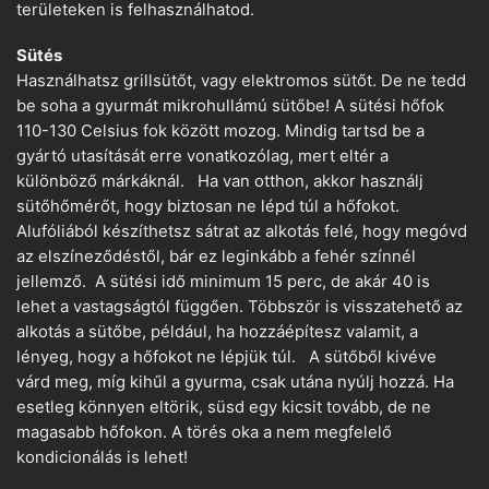
területeken is felhasználhatod.
Sütés
Használhatsz grillsütőt, vagy elektromos sütőt. De ne tedd
be soha a gyurmát mikrohullámú sütőbe! A sütési hőfok
110-130 Celsius fok között mozog. Mindig tartsd be a
gyártó utasítását erre vonatkozólag, mert eltér a
különböző márkáknál. Ha van otthon, akkor használj
sütőhőmérőt, hogy biztosan ne lépd túl a hőfokot.
Alufóliából készíthetsz sátrat az alkotás felé, hogy megóvd
az elszíneződéstől, bár ez leginkább a fehér színnél
jellemző. A sütési idő minimum 15 perc, de akár 40 is
lehet a vastagságtól függően. Többször is visszatehető az
alkotás a sütőbe, például, ha hozzáépítesz valamit, a
lényeg, hogy a hőfokot ne lépjük túl. A sütőből kivéve
várd meg, míg kihűl a gyurma, csak utána nyúlj hozzá. Ha
esetleg könnyen eltörik, süsd egy kicsit tovább, de ne
magasabb hőfokon. A törés oka a nem megfelelő
kondicionálás is lehet!