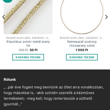
ÉKSZER ALAP-LÁNC, SODRONY, ORGANZA
ÉKSZER ALAP-LÁNC, SODRONY, ORGANZA
Elasztikus zsinór metál arany
Nemesacél sodrony
1m
rózsaarany színű
Original
Current
100
Ft
50
Ft
1 000
Ft
price
price
was:
is:
KOSÁRBA TESZEM
KOSÁRBA TESZEM
100 Ft.
50 Ft.
Rólunk
„…pár éve fogant meg bennünk az ötlet arra vonatkozóan,
hogy másokkal is, -akik szintén szeretik a kézműves
termékeket,- meg kell, hogy ismertessük a süthető
gyurmát…”