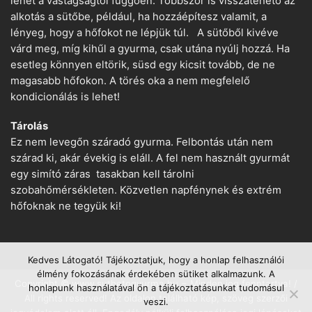
lehet a vastagságtól függően. Többször is visszatehető az
alkotás a sütőbe, például, ha hozzáépítesz valamit, a
lényeg, hogy a hőfokot ne lépjük túl. A sütőből kivéve
várd meg, míg kihűl a gyurma, csak utána nyúlj hozzá. Ha
esetleg könnyen eltörik, süsd egy kicsit tovább, de ne
magasabb hőfokon. A törés oka a nem megfelelő
kondicionálás is lehet!
Tárolás
Ez nem levegőn száradó gyurma. Felbontás után nem
szárad ki, akár évekig is eláll. A fel nem használt gyurmát
egy simító záras tasakban kell tárolni
szobahőmérsékleten. Közvetlen napfénynek és extrém
hőfoknak ne tegyük ki!
Kedves Látogató! Tájékoztatjuk, hogy a honlap felhasználói
élmény fokozásának érdekében sütiket alkalmazunk. A
Copyright © www.suthetogyurma.hu − Minden jog fenntartva! /
honlapunk használatával ön a tájékoztatásunkat tudomásul
All rights reserved! Az oldalon található kép, szöveg szerzői
veszi.