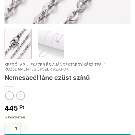
KEZDŐLAP
/
ÉKSZER ÉS AJÁNDÉKTÁRGY KÉSZÍTÉS
/
ROZSDAMENTES ÉKSZER ALAPOK
Nemesacél lánc ezüst színű
445
Ft
5 készleten
Nemesacél lánc ezüst színű mennyiség