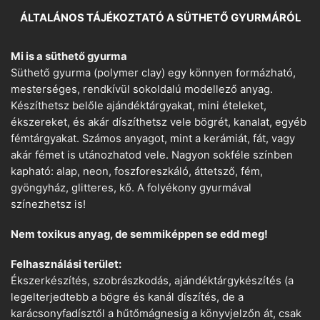
ÁLTALÁNOS TÁJÉKOZTATÓ A SÜTHETŐ GYURMÁRÓL
Mi is a süthető gyurma
Süthető gyurma (polymer clay) egy könnyen formázható,
mesterséges, rendkívül sokoldalú modellező anyag.
Készíthetsz belőle ajándéktárgyakat, mini ételeket,
ékszereket, és akár díszíthetsz vele bögrét, kanalat, egyéb
fémtárgyakat. Számos anyagot, mint a kerámiát, fát, vagy
akár fémet is utánozhatod vele. Nagyon sokféle színben
kapható: alap, neon, foszforeszkáló, áttetsző, fém,
gyöngyház, glitteres, kő. A folyékony gyurmával
színezhetsz is!
Nem toxikus anyag, de semmiképpen se edd meg!
Felhasználási terület:
Ékszerkészítés, szobrászkodás, ajándéktárgykészítés (a
legelterjedtebb a bögre és kanál díszítés, de a
karácsonyfadísztől a hűtőmágnesig a könyvjelzőn át, csak