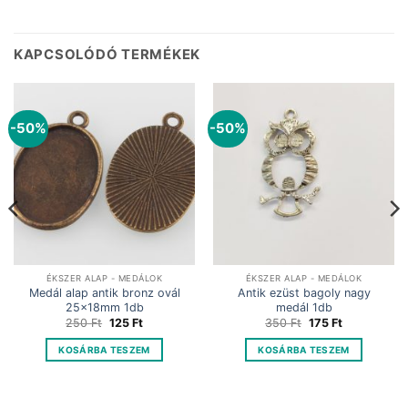
KAPCSOLÓDÓ TERMÉKEK
-50%
-50%
ÉKSZER ALAP - MEDÁLOK
ÉKSZER ALAP - MEDÁLOK
Medál alap antik bronz ovál
Antik ezüst bagoly nagy
25x18mm 1db
medál 1db
Original
Current
Original
Current
250
Ft
125
Ft
350
Ft
175
Ft
price
price
price
price
was:
is:
was:
is:
KOSÁRBA TESZEM
KOSÁRBA TESZEM
250 Ft.
125 Ft.
350 Ft.
175 Ft.