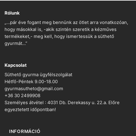
Rólunk
„…pár éve fogant meg bennünk az ötlet arra vonatkozóan,
hogy másokkal is, -akik szintén szeretik a kézműves
termékeket,- meg kell, hogy ismertessük a süthető
gyurmát…”
Kapcsolat
Süthető gyurma ügyfélszolgálat
Hétfő-Péntek 9.00-18.00
gyurmasutheto@gmail.com
+36 30 2499908
Személyes átvétel : 4031 Db. Derekassy u. 22.a. Előre
egyeztetett időpontban!
INFORMÁCIÓ