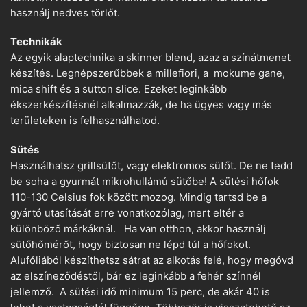
használj nedves törlőt.
Technikák
Az egyik alaptechnika a skinner blend, azaz a színátmenet
készítés. Legnépszerűbbek a millefiori, a mokume gane,
mica shift és a sutton slice. Ezeket leginkább
ékszerkészítésnél alkalmazzák, de ha ügyes vagy más
területeken is felhasználhatod.
Sütés
Használhatsz grillsütőt, vagy elektromos sütőt. De ne tedd
be soha a gyurmát mikrohullámú sütőbe! A sütési hőfok
110-130 Celsius fok között mozog. Mindig tartsd be a
gyártó utasítását erre vonatkozólag, mert eltér a
különböző márkáknál. Ha van otthon, akkor használj
sütőhőmérőt, hogy biztosan ne lépd túl a hőfokot.
Alufóliából készíthetsz sátrat az alkotás felé, hogy megóvd
az elszíneződéstől, bár ez leginkább a fehér színnél
jellemző. A sütési idő minimum 15 perc, de akár 40 is