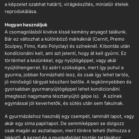
a képzelet szabhat határt), virágkészítés, miniatűr ételek
reprodukálása.
Hogyan használjuk
A csomagolásból kivéve kissé kemény anyagot találunk.
Bár ez változhat a különböző márkáknál (Cernit, Premo
Sculpey, Fimo, Kato Polyclay) és színeknél. Kibontás után
kondícionálni kell, ami azt jelenti, hogy át kell gyúrni. Ez
történhet a kezünkkel, egy nyújtógéppel, vagy akár
nyújtóhengerrel. Ez azért szükséges, mert így puhul a
gyurma, jobban formázható lesz, és csak így lehet tartós,
jó minőségű tárgyat készíteni belőle. A legkönnyebben és
gyorsabban gyurmanyújtógéppel lehet kondicionálni
(megteszi nagymama tésztanyújtó gépe is). A színek
egymással jól keverhetők, és sütés után sem fakulnak.
A gyurmázáshoz használj egy csempét, laminált lapot, vagy
akár egy sima papírlapot. De semmiképpen se dolgozz
csak magán az asztallapon, mert tönkre teheti (felhozza a
lakkot!). A kezed és a munkafelület tisztán tartásához