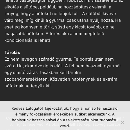
lehet a vastagságtól függően. Többször is visszatehető az
alkotás a sütőbe, például, ha hozzáépítesz valamit, a
lényeg, hogy a hőfokot ne lépjük túl. A sütőből kivéve
várd meg, míg kihűl a gyurma, csak utána nyúlj hozzá. Ha
esetleg könnyen eltörik, süsd egy kicsit tovább, de ne
magasabb hőfokon. A törés oka a nem megfelelő
kondicionálás is lehet!
Tárolás
Ez nem levegőn száradó gyurma. Felbontás után nem
szárad ki, akár évekig is eláll. A fel nem használt gyurmát
egy simító záras tasakban kell tárolni
szobahőmérsékleten. Közvetlen napfénynek és extrém
hőfoknak ne tegyük ki!
Kedves Látogató! Tájékoztatjuk, hogy a honlap felhasználói
élmény fokozásának érdekében sütiket alkalmazunk. A
Copyright © www.suthetogyurma.hu − Minden jog fenntartva! /
honlapunk használatával ön a tájékoztatásunkat tudomásul
All rights reserved! Az oldalon található kép, szöveg szerzői
veszi.