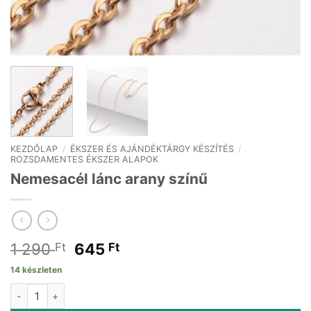
KEZDŐLAP
/
ÉKSZER ÉS AJÁNDÉKTÁRGY KÉSZÍTÉS
/
ROZSDAMENTES ÉKSZER ALAPOK
Nemesacél lánc arany színű
Original
Current
1 290
645
Ft
Ft
price
price
14 készleten
was:
is:
Nemesacél lánc arany színű mennyiség
1
645 Ft.
290 Ft.