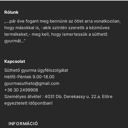
Rólunk
„…pár éve fogant meg bennünk az ötlet arra vonatkozóan,
hogy másokkal is, -akik szintén szeretik a kézműves
termékeket,- meg kell, hogy ismertessük a süthető
gyurmát…”
Kapcsolat
Süthető gyurma ügyfélszolgálat
Hétfő-Péntek 9.00-18.00
gyurmasutheto@gmail.com
+36 30 2499908
Személyes átvétel : 4031 Db. Derekassy u. 22.a. Előre
egyeztetett időpontban!
INFORMÁCIÓ