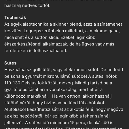
használj nedves törlőt.
Technikák
Az egyik alaptechnika a skinner blend, azaz a színátmenet
készítés. Legnépszerűbbek a millefiori, a mokume gane,
mica shift és a sutton slice. Ezeket leginkább
ékszerkészítésnél alkalmazzák, de ha ügyes vagy más
területeken is felhasználhatod.
Sütés
Használhatsz grillsütőt, vagy elektromos sütőt. De ne tedd
be soha a gyurmát mikrohullámú sütőbe! A sütési hőfok
110-130 Celsius fok között mozog. Mindig tartsd be a
gyártó utasítását erre vonatkozólag, mert eltér a
különböző márkáknál. Ha van otthon, akkor használj
sütőhőmérőt, hogy biztosan ne lépd túl a hőfokot.
Alufóliából készíthetsz sátrat az alkotás felé, hogy megóvd
az elszíneződéstől, bár ez leginkább a fehér színnél
jellemző. A sütési idő minimum 15 perc, de akár 40 is