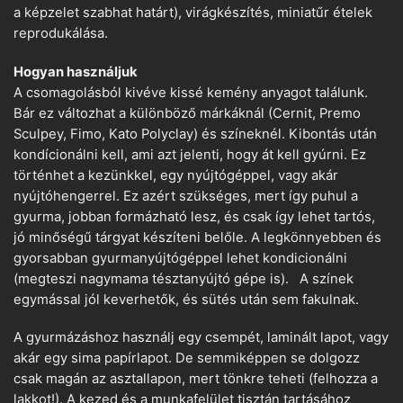
a képzelet szabhat határt), virágkészítés, miniatűr ételek
reprodukálása.
Hogyan használjuk
A csomagolásból kivéve kissé kemény anyagot találunk.
Bár ez változhat a különböző márkáknál (Cernit, Premo
Sculpey, Fimo, Kato Polyclay) és színeknél. Kibontás után
kondícionálni kell, ami azt jelenti, hogy át kell gyúrni. Ez
történhet a kezünkkel, egy nyújtógéppel, vagy akár
nyújtóhengerrel. Ez azért szükséges, mert így puhul a
gyurma, jobban formázható lesz, és csak így lehet tartós,
jó minőségű tárgyat készíteni belőle. A legkönnyebben és
gyorsabban gyurmanyújtógéppel lehet kondicionálni
(megteszi nagymama tésztanyújtó gépe is). A színek
egymással jól keverhetők, és sütés után sem fakulnak.
A gyurmázáshoz használj egy csempét, laminált lapot, vagy
akár egy sima papírlapot. De semmiképpen se dolgozz
csak magán az asztallapon, mert tönkre teheti (felhozza a
lakkot!). A kezed és a munkafelület tisztán tartásához