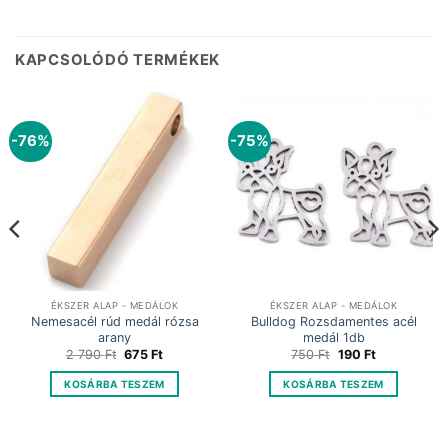
KAPCSOLÓDÓ TERMÉKEK
-76%
-75%
ÉKSZER ALAP - MEDÁLOK
ÉKSZER ALAP - MEDÁLOK
Nemesacél rúd medál rózsa
Bulldog Rozsdamentes acél
arany
medál 1db
Original
Current
Original
Current
2 790
Ft
675
Ft
750
Ft
190
Ft
price
price
price
price
was:
is:
was:
is:
KOSÁRBA TESZEM
KOSÁRBA TESZEM
2
675 Ft.
750 Ft.
190 Ft.
790 Ft.