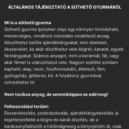
ÁLTALÁNOS TÁJÉKOZTATÓ A SÜTHETŐ GYURMÁRÓL
Mi is a süthető gyurma
Süthető gyurma (polymer clay) egy könnyen formázható,
mesterséges, rendkívül sokoldalú modellező anyag.
Készíthetsz belőle ajándéktárgyakat, mini ételeket,
ékszereket, és akár díszíthetsz vele bögrét, kanalat, egyéb
fémtárgyakat. Számos anyagot, mint a kerámiát, fát, vagy
akár fémet is utánozhatod vele. Nagyon sokféle színben
kapható: alap, neon, foszforeszkáló, áttetsző, fém,
gyöngyház, glitteres, kő. A folyékony gyurmával
színezhetsz is!
Nem toxikus anyag, de semmiképpen se edd meg!
Felhasználási terület:
Ékszerkészítés, szobrászkodás, ajándéktárgykészítés (a
legelterjedtebb a bögre és kanál díszítés, de a
karácsonyfadísztől a hűtőmágnesig a könyvjelzőn át, csak