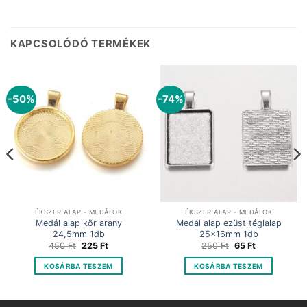
KAPCSOLÓDÓ TERMÉKEK
-50%
-74%
ÉKSZER ALAP - MEDÁLOK
ÉKSZER ALAP - MEDÁLOK
Medál alap kör arany
Medál alap ezüst téglalap
24,5mm 1db
25x16mm 1db
Original
Current
Original
Current
450
Ft
225
Ft
250
Ft
65
Ft
price
price
price
price
was:
is:
was:
is:
KOSÁRBA TESZEM
KOSÁRBA TESZEM
450 Ft.
225 Ft.
250 Ft.
65 Ft.