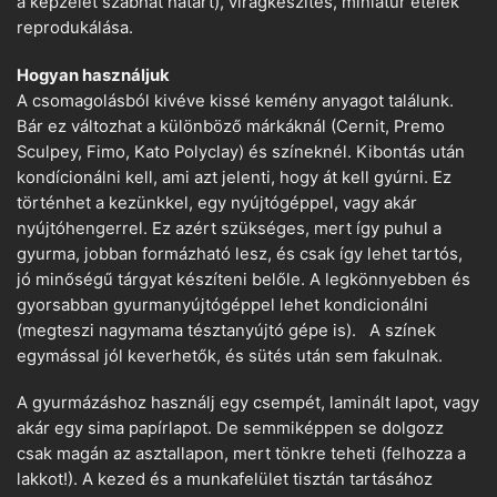
a képzelet szabhat határt), virágkészítés, miniatűr ételek
reprodukálása.
Hogyan használjuk
A csomagolásból kivéve kissé kemény anyagot találunk.
Bár ez változhat a különböző márkáknál (Cernit, Premo
Sculpey, Fimo, Kato Polyclay) és színeknél. Kibontás után
kondícionálni kell, ami azt jelenti, hogy át kell gyúrni. Ez
történhet a kezünkkel, egy nyújtógéppel, vagy akár
nyújtóhengerrel. Ez azért szükséges, mert így puhul a
gyurma, jobban formázható lesz, és csak így lehet tartós,
jó minőségű tárgyat készíteni belőle. A legkönnyebben és
gyorsabban gyurmanyújtógéppel lehet kondicionálni
(megteszi nagymama tésztanyújtó gépe is). A színek
egymással jól keverhetők, és sütés után sem fakulnak.
A gyurmázáshoz használj egy csempét, laminált lapot, vagy
akár egy sima papírlapot. De semmiképpen se dolgozz
csak magán az asztallapon, mert tönkre teheti (felhozza a
lakkot!). A kezed és a munkafelület tisztán tartásához