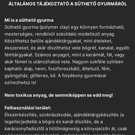
ÁLTALÁNOS TÁJÉKOZTATÓ A SÜTHETŐ GYURMÁRÓL
Mi is a süthető gyurma
Süthető gyurma (polymer clay) egy könnyen formázható,
mesterséges, rendkívül sokoldalú modellező anyag.
Készíthetsz belőle ajándéktárgyakat, mini ételeket,
ékszereket, és akár díszíthetsz vele bögrét, kanalat, egyéb
fémtárgyakat. Számos anyagot, mint a kerámiát, fát, vagy
akár fémet is utánozhatod vele. Nagyon sokféle színben
kapható: alap, neon, foszforeszkáló, áttetsző, fém,
gyöngyház, glitteres, kő. A folyékony gyurmával
színezhetsz is!
Nem toxikus anyag, de semmiképpen se edd meg!
Felhasználási terület:
Ékszerkészítés, szobrászkodás, ajándéktárgykészítés (a
legelterjedtebb a bögre és kanál díszítés, de a
karácsonyfadísztől a hűtőmágnesig a könyvjelzőn át, csak