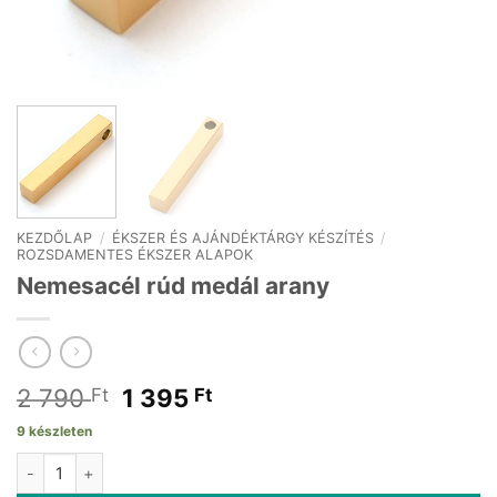
KEZDŐLAP
/
ÉKSZER ÉS AJÁNDÉKTÁRGY KÉSZÍTÉS
/
ROZSDAMENTES ÉKSZER ALAPOK
Nemesacél rúd medál arany
Original
Current
2 790
1 395
Ft
Ft
price
price
9 készleten
was:
is:
Nemesacél rúd medál arany mennyiség
2
1
790 Ft.
395 Ft.