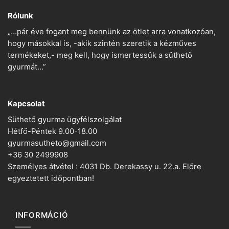
Rólunk
„…pár éve fogant meg bennünk az ötlet arra vonatkozóan,
hogy másokkal is, -akik szintén szeretik a kézműves
termékeket,- meg kell, hogy ismertessük a süthető
gyurmát…”
Kapcsolat
Süthető gyurma ügyfélszolgálat
Hétfő-Péntek 9.00-18.00
gyurmasutheto@gmail.com
+36 30 2499908
Személyes átvétel : 4031 Db. Derekassy u. 22.a. Előre
egyeztetett időpontban!
INFORMÁCIÓ