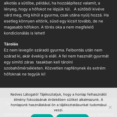
alkotás a sütőbe, például, ha hozzáépítesz valamit, a
lényeg, hogy a hőfokot ne lépjük túl. A sütőből kivéve
várd meg, míg kihűl a gyurma, csak utána nyúlj hozzá. Ha
esetleg könnyen eltörik, süsd egy kicsit tovább, de ne
magasabb hőfokon. A törés oka a nem megfelelő
kondicionálás is lehet!
Tárolás
Ez nem levegőn száradó gyurma. Felbontás után nem
szárad ki, akár évekig is eláll. A fel nem használt gyurmát
egy simító záras tasakban kell tárolni
szobahőmérsékleten. Közvetlen napfénynek és extrém
hőfoknak ne tegyük ki!
Kedves Látogató! Tájékoztatjuk, hogy a honlap felhasználói
élmény fokozásának érdekében sütiket alkalmazunk. A
Copyright © www.suthetogyurma.hu − Minden jog fenntartva! /
honlapunk használatával ön a tájékoztatásunkat tudomásul
All rights reserved! Az oldalon található kép, szöveg szerzői
veszi.
jogvédelem alatt áll. Engedély nélküli felhasználása jogi lépéseket