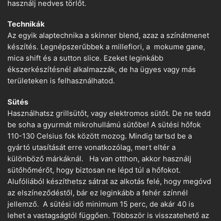
használj nedves törlőt.
Technikák
Az egyik alaptechnika a skinner blend, azaz a színátmenet
készítés. Legnépszerűbbek a millefiori, a mokume gane,
mica shift és a sutton slice. Ezeket leginkább
ékszerkészítésnél alkalmazzák, de ha ügyes vagy más
területeken is felhasználhatod.
Sütés
Használhatsz grillsütőt, vagy elektromos sütőt. De ne tedd
be soha a gyurmát mikrohullámú sütőbe! A sütési hőfok
110-130 Celsius fok között mozog. Mindig tartsd be a
gyártó utasítását erre vonatkozólag, mert eltér a
különböző márkáknál. Ha van otthon, akkor használj
sütőhőmérőt, hogy biztosan ne lépd túl a hőfokot.
Alufóliából készíthetsz sátrat az alkotás felé, hogy megóvd
az elszíneződéstől, bár ez leginkább a fehér színnél
jellemző. A sütési idő minimum 15 perc, de akár 40 is
lehet a vastagságtól függően. Többször is visszatehető az