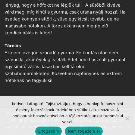
lényeg, hogy a hőfokot ne lépjük túl. A sütőből kivéve
várd meg, míg kihűl a gyurma, csak utána nyúlj hozzá. Ha
esetleg könnyen eltörik, süsd egy kicsit tovább, de ne
magasabb hőfokon. A törés oka a nem megfelelő
kondicionálás is lehet!
Tárolás
Ez nem levegőn száradó gyurma. Felbontás után nem
szárad ki, akár évekig is eláll. A fel nem használt gyurmát
egy simító záras tasakban kell tárolni
szobahőmérsékleten. Közvetlen napfénynek és extrém
hőfoknak ne tegyük ki!
Kedves Látogató! Tájékoztatjuk, hogy a honlap felhasználói
élmény fokozásának érdekében sütiket alkalmazunk. A
Copyright © www.suthetogyurma.hu − Minden jog fenntartva! /
honlapunk használatával ön a tájékoztatásunkat tudomásul
All rights reserved! Az oldalon található kép, szöveg szerzői
veszi.
jogvédelem alatt áll. Engedély nélküli felhasználása jogi lépéseket
Elfogadom
Nem fogadom el
von maga után