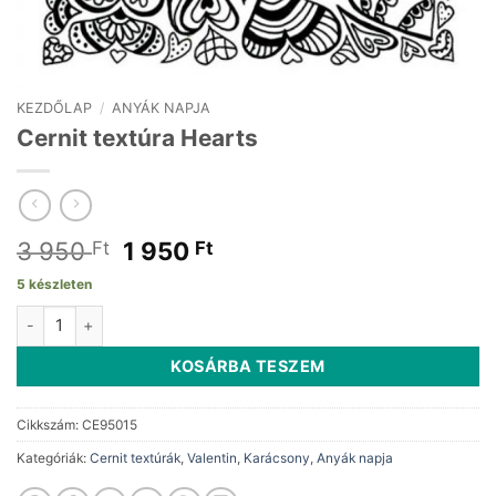
KEZDŐLAP
/
ANYÁK NAPJA
Cernit textúra Hearts
Original
Current
3 950
1 950
Ft
Ft
price
price
5 készleten
was:
is:
Cernit textúra Hearts mennyiség
3
1
950 Ft.
950 Ft.
KOSÁRBA TESZEM
Cikkszám:
CE95015
Kategóriák:
Cernit textúrák
,
Valentin
,
Karácsony
,
Anyák napja