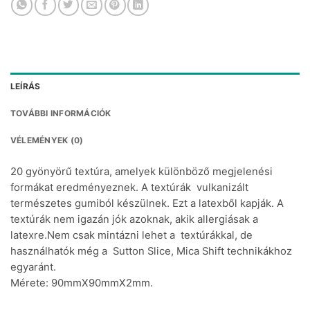
LEÍRÁS
TOVÁBBI INFORMÁCIÓK
VÉLEMÉNYEK (0)
20 gyönyörű textúra, amelyek különböző megjelenési
formákat eredményeznek.
A textúrák vulkanizált
természetes gumiból készülnek.
Ezt a latexből kapják.
A
textúrák nem igazán jók azoknak, akik allergiásak a
latexre.
Nem csak mintázni lehet a textúrákkal, de
használhatók még a Sutton Slice, Mica Shift technikákhoz
egyaránt.
Mérete: 90mmX90mmX2mm.