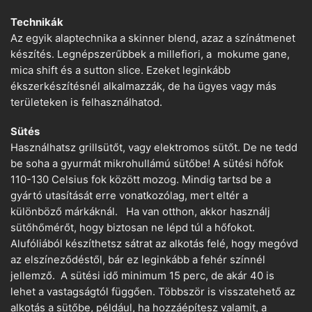
Technikák
Az egyik alaptechnika a skinner blend, azaz a színátmenet
készítés. Legnépszerűbbek a millefiori, a mokume gane,
mica shift és a sutton slice. Ezeket leginkább
ékszerkészítésnél alkalmazzák, de ha ügyes vagy más
területeken is felhasználhatod.
Sütés
Használhatsz grillsütőt, vagy elektromos sütőt. De ne tedd
be soha a gyurmát mikrohullámú sütőbe! A sütési hőfok
110-130 Celsius fok között mozog. Mindig tartsd be a
gyártó utasítását erre vonatkozólag, mert eltér a
különböző márkáknál. Ha van otthon, akkor használj
sütőhőmérőt, hogy biztosan ne lépd túl a hőfokot.
Alufóliából készíthetsz sátrat az alkotás felé, hogy megóvd
az elszíneződéstől, bár ez leginkább a fehér színnél
jellemző. A sütési idő minimum 15 perc, de akár 40 is
lehet a vastagságtól függően. Többször is visszatehető az
alkotás a sütőbe, például, ha hozzáépítesz valamit, a