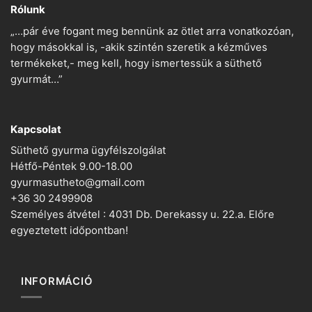
Rólunk
„…pár éve fogant meg bennünk az ötlet arra vonatkozóan,
hogy másokkal is, -akik szintén szeretik a kézműves
termékeket,- meg kell, hogy ismertessük a süthető
gyurmát…”
Kapcsolat
Süthető gyurma ügyfélszolgálat
Hétfő-Péntek 9.00-18.00
gyurmasutheto@gmail.com
+36 30 2499908
Személyes átvétel : 4031 Db. Derekassy u. 22.a. Előre
egyeztetett időpontban!
INFORMÁCIÓ