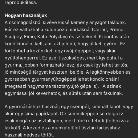
reprodukálása.
Hogyan használjuk
A csomagolásból kivéve kissé kemény anyagot találunk.
Bár ez változhat a különböző márkáknál (Cernit, Premo
Sculpey, Fimo, Kato Polyclay) és színeknél. Kibontás után
kondícionálni kell, ami azt jelenti, hogy át kell gyúrni. Ez
történhet a kezünkkel, egy nyújtógéppel, vagy akár
nyújtóhengerrel. Ez azért szükséges, mert így puhul a
gyurma, jobban formázható lesz, és csak így lehet tartós,
jó minőségű tárgyat készíteni belőle. A legkönnyebben és
gyorsabban gyurmanyújtógéppel lehet kondicionálni
(megteszi nagymama tésztanyújtó gépe is). A színek
egymással jól keverhetők, és sütés után sem fakulnak.
A gyurmázáshoz használj egy csempét, laminált lapot, vagy
akár egy sima papírlapot. De semmiképpen se dolgozz
csak magán az asztallapon, mert tönkre teheti (felhozza a
lakkot!). A kezed és a munkafelület tisztán tartásához
használj nedves törlőt.