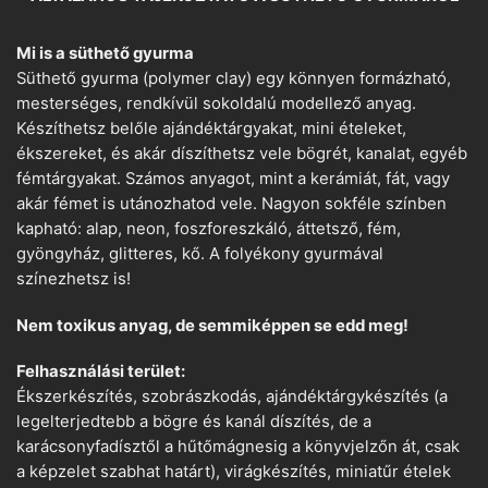
Mi is a süthető gyurma
Süthető gyurma (polymer clay) egy könnyen formázható,
mesterséges, rendkívül sokoldalú modellező anyag.
Készíthetsz belőle ajándéktárgyakat, mini ételeket,
ékszereket, és akár díszíthetsz vele bögrét, kanalat, egyéb
fémtárgyakat. Számos anyagot, mint a kerámiát, fát, vagy
akár fémet is utánozhatod vele. Nagyon sokféle színben
kapható: alap, neon, foszforeszkáló, áttetsző, fém,
gyöngyház, glitteres, kő. A folyékony gyurmával
színezhetsz is!
Nem toxikus anyag, de semmiképpen se edd meg!
Felhasználási terület:
Ékszerkészítés, szobrászkodás, ajándéktárgykészítés (a
legelterjedtebb a bögre és kanál díszítés, de a
karácsonyfadísztől a hűtőmágnesig a könyvjelzőn át, csak
a képzelet szabhat határt), virágkészítés, miniatűr ételek