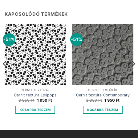
KAPCSOLÓDÓ TERMÉKEK
-51%
-51%
CERNIT TEXTÚRÁK
CERNIT TEXTÚRÁK
Cernit textúra Lolipops
Cernit textúra Contemporary
Original
Current
Original
Current
3 950
Ft
1 950
Ft
3 950
Ft
1 950
Ft
price
price
price
price
was:
is:
was:
is:
KOSÁRBA TESZEM
KOSÁRBA TESZEM
3
1
3
1
950 Ft.
950 Ft.
950 Ft.
950 Ft.