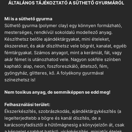
ÁLTALÁNOS TÁJÉKOZTATÓ A SÜTHETŐ GYURMÁRÓL
Mi is a süthető gyurma
Süthető gyurma (polymer clay) egy könnyen formázható,
mesterséges, rendkívül sokoldalú modellező anyag.
Készíthetsz belőle ajándéktárgyakat, mini ételeket,
ékszereket, és akár díszíthetsz vele bögrét, kanalat, egyéb
fémtárgyakat. Számos anyagot, mint a kerámiát, fát, vagy
akár fémet is utánozhatod vele. Nagyon sokféle színben
kapható: alap, neon, foszforeszkáló, áttetsző, fém,
gyöngyház, glitteres, kő. A folyékony gyurmával
színezhetsz is!
Nem toxikus anyag, de semmiképpen se edd meg!
Felhasználási terület:
Ékszerkészítés, szobrászkodás, ajándéktárgykészítés (a
legelterjedtebb a bögre és kanál díszítés, de a
karácsonyfadísztől a hűtőmágnesig a könyvjelzőn át, csak
a képzelet szabhat határt), virágkészítés, miniatűr ételek