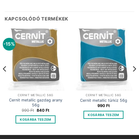
KAPCSOLÓDÓ TERMÉKEK
-15%
CERNIT METALLIC 56G
CERNIT METALLIC 56G
Cernit metallic gazdag arany
Cernit metallic türkiz 56g
56g
990
Ft
Original
Current
990
Ft
840
Ft
price
price
KOSÁRBA TESZEM
was:
is:
KOSÁRBA TESZEM
990 Ft.
840 Ft.