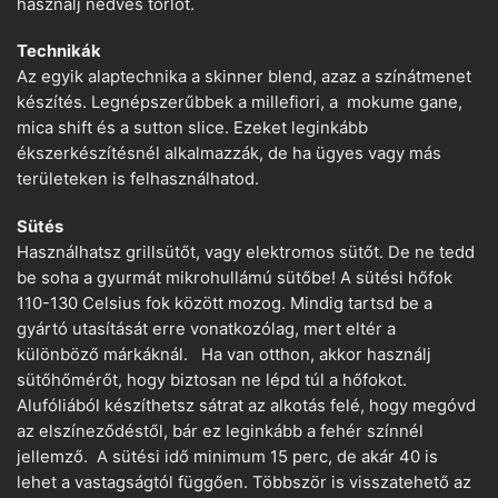
használj nedves törlőt.
Technikák
Az egyik alaptechnika a skinner blend, azaz a színátmenet
készítés. Legnépszerűbbek a millefiori, a mokume gane,
mica shift és a sutton slice. Ezeket leginkább
ékszerkészítésnél alkalmazzák, de ha ügyes vagy más
területeken is felhasználhatod.
Sütés
Használhatsz grillsütőt, vagy elektromos sütőt. De ne tedd
be soha a gyurmát mikrohullámú sütőbe! A sütési hőfok
110-130 Celsius fok között mozog. Mindig tartsd be a
gyártó utasítását erre vonatkozólag, mert eltér a
különböző márkáknál. Ha van otthon, akkor használj
sütőhőmérőt, hogy biztosan ne lépd túl a hőfokot.
Alufóliából készíthetsz sátrat az alkotás felé, hogy megóvd
az elszíneződéstől, bár ez leginkább a fehér színnél
jellemző. A sütési idő minimum 15 perc, de akár 40 is
lehet a vastagságtól függően. Többször is visszatehető az