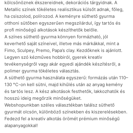
kölcsönöznek ékszereidnek, dekorációs tárgyidnak. A
Metallic színek tökéletes realisztikus külsőt adnak, főleg,
ha csiszolod, polírozod. A keményre süthető gyurma
otthoni sütőben egyszerűen megszilárdul, így tartós és
profi minőségű alkotások készíthetők belőle.
A színes süthető gyurma könnyen formázható, jól
keverhető saját színeivel, illetve más márkákkal, mint a
Fimo, Sculpey, Premo, Papa’s clay. Kezdőknek is ajánlott.
Legyen szó kézműves hobbiról, gyerek kreatív
tevékenységről vagy akár egyedi ajándék készítésről, a
polimer gyurma tökéletes választás.
A süthető gyurma használata egyszerű: formázás után 110–
130 °C-on kell sütni, majd kihűlés után az anyag kemény
és tartós lesz. A kész alkotások festhetők, lakkozhatók és
hosszú ideig megőrzik minőségüket.
Webshopunkban széles választékban találsz süthető
gyurmát olcsón, különböző színekben és kiszerelésekben.
Fedezd fel a kreatív alkotás örömét prémium minőségű
alapanyagokkal!