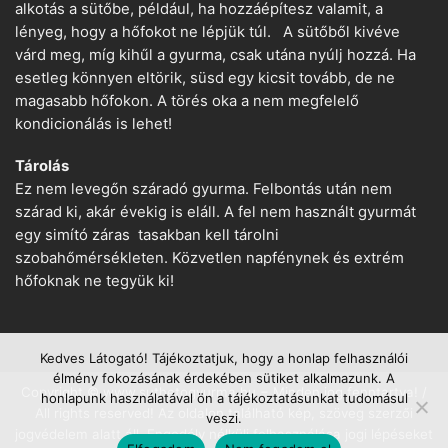
alkotás a sütőbe, például, ha hozzáépítesz valamit, a
lényeg, hogy a hőfokot ne lépjük túl. A sütőből kivéve
várd meg, míg kihűl a gyurma, csak utána nyúlj hozzá. Ha
esetleg könnyen eltörik, süsd egy kicsit tovább, de ne
magasabb hőfokon. A törés oka a nem megfelelő
kondicionálás is lehet!
Tárolás
Ez nem levegőn száradó gyurma. Felbontás után nem
szárad ki, akár évekig is eláll. A fel nem használt gyurmát
egy simító záras tasakban kell tárolni
szobahőmérsékleten. Közvetlen napfénynek és extrém
hőfoknak ne tegyük ki!
Kedves Látogató! Tájékoztatjuk, hogy a honlap felhasználói
élmény fokozásának érdekében sütiket alkalmazunk. A
Copyright © www.suthetogyurma.hu − Minden jog fenntartva! /
honlapunk használatával ön a tájékoztatásunkat tudomásul
All rights reserved! Az oldalon található kép, szöveg szerzői
veszi.
jogvédelem alatt áll. Engedély nélküli felhasználása jogi lépéseket