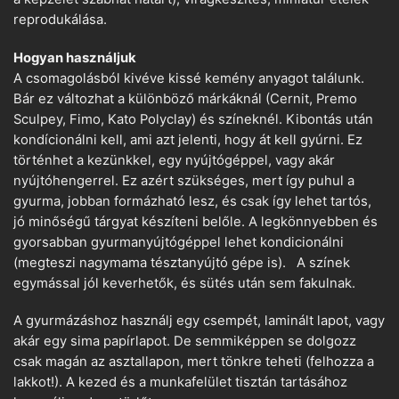
reprodukálása.
Hogyan használjuk
A csomagolásból kivéve kissé kemény anyagot találunk.
Bár ez változhat a különböző márkáknál (Cernit, Premo
Sculpey, Fimo, Kato Polyclay) és színeknél. Kibontás után
kondícionálni kell, ami azt jelenti, hogy át kell gyúrni. Ez
történhet a kezünkkel, egy nyújtógéppel, vagy akár
nyújtóhengerrel. Ez azért szükséges, mert így puhul a
gyurma, jobban formázható lesz, és csak így lehet tartós,
jó minőségű tárgyat készíteni belőle. A legkönnyebben és
gyorsabban gyurmanyújtógéppel lehet kondicionálni
(megteszi nagymama tésztanyújtó gépe is). A színek
egymással jól keverhetők, és sütés után sem fakulnak.
A gyurmázáshoz használj egy csempét, laminált lapot, vagy
akár egy sima papírlapot. De semmiképpen se dolgozz
csak magán az asztallapon, mert tönkre teheti (felhozza a
lakkot!). A kezed és a munkafelület tisztán tartásához