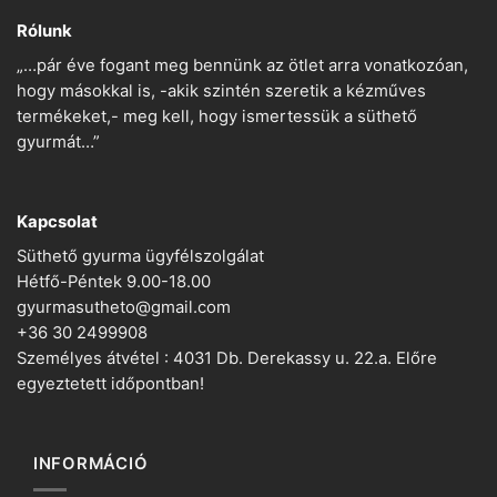
Rólunk
„…pár éve fogant meg bennünk az ötlet arra vonatkozóan,
hogy másokkal is, -akik szintén szeretik a kézműves
termékeket,- meg kell, hogy ismertessük a süthető
gyurmát…”
Kapcsolat
Süthető gyurma ügyfélszolgálat
Hétfő-Péntek 9.00-18.00
gyurmasutheto@gmail.com
+36 30 2499908
Személyes átvétel : 4031 Db. Derekassy u. 22.a. Előre
egyeztetett időpontban!
INFORMÁCIÓ