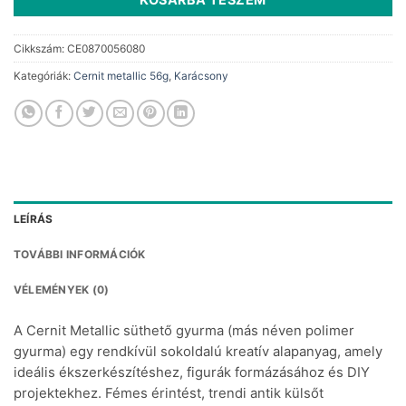
Cikkszám:
CE0870056080
Kategóriák:
Cernit metallic 56g
,
Karácsony
LEÍRÁS
TOVÁBBI INFORMÁCIÓK
VÉLEMÉNYEK (0)
A Cernit Metallic süthető gyurma (más néven polimer
gyurma) egy rendkívül sokoldalú kreatív alapanyag, amely
ideális ékszerkészítéshez, figurák formázásához és DIY
projektekhez. Fémes érintést, trendi antik külsőt