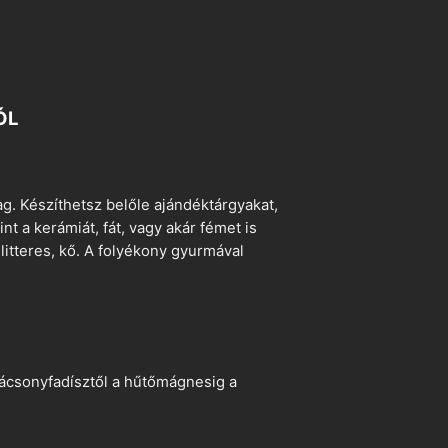
ÓL
. Készíthetsz belőle ajándéktárgyakat,
t a kerámiát, fát, vagy akár fémet is
litteres, kő. A folyékony gyurmával
arácsonyfadísztől a hűtőmágnesig a