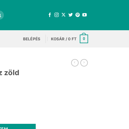
BELÉPÉS
KOSÁR /
0
FT
0
 zöld
nt
ték 80ml mennyiség
.
ZEM