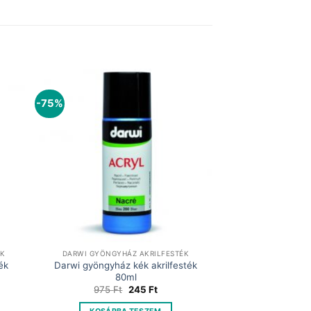
-75%
ÉK
DARWI GYÖNGYHÁZ AKRILFESTÉK
ék
Darwi gyöngyház kék akrilfesték
80ml
t
Original
Current
975
Ft
245
Ft
price
price
was:
is: