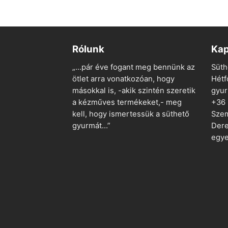
 TESZEM
050 Ft.
990 Ft.
840 Ft.
Rólunk
Kap
„…pár éve fogant meg bennünk az
Süth
ötlet arra vonatkozóan, hogy
Hétf
másokkal is, -akik szintén szeretik
gyu
a kézműves termékeket,- meg
+36
kell, hogy ismertessük a süthető
Szem
gyurmát…”
Dere
egye