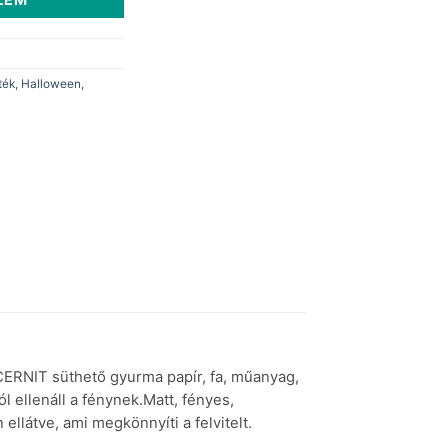
ték
,
Halloween
,
CERNIT süthető gyurma papír, fa, műanyag,
ól ellenáll a fénynek.Matt, fényes,
 ellátve, ami megkönnyíti a felvitelt.