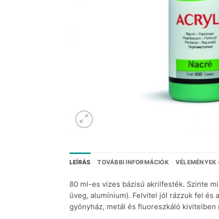
LEÍRÁS
TOVÁBBI INFORMÁCIÓK
VÉLEMÉNYEK 
80 ml-es vizes bázisú akrilfesték. Szinte
üveg, alumínium). Felvitel jól rázzuk fel és
gyönyház, metál és fluoreszkáló kivitelben re