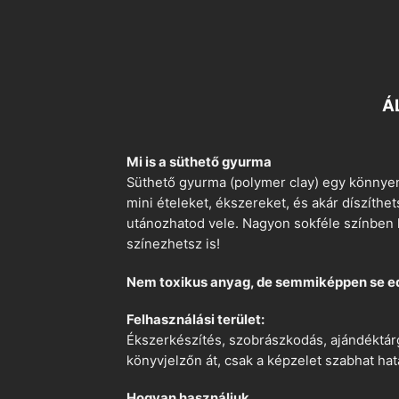
Á
Mi is a süthető gyurma
Süthető gyurma (polymer clay) egy könnyen
mini ételeket, ékszereket, és akár díszíthe
utánozhatod vele. Nagyon sokféle színben k
színezhetsz is!
Nem toxikus anyag, de semmiképpen se e
Felhasználási terület:
Ékszerkészítés, szobrászkodás, ajándéktárg
könyvjelzőn át, csak a képzelet szabhat hat
Hogyan használjuk