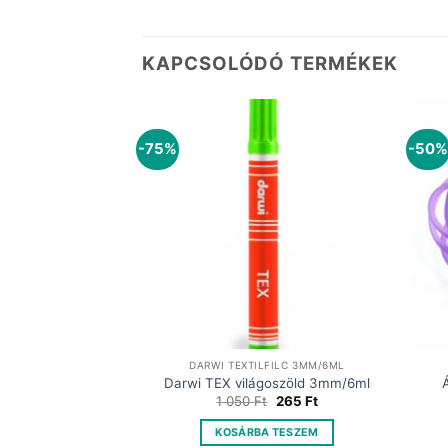
KAPCSOLÓDÓ TERMÉKEK
-75%
-50%
NEON 56G
DARWI TEXTILFILC 3MM/6ML
üthető gyurma
Darwi TEX világoszöld 3mm/6ml
árga 56g
Original
Current
1 050
Ft
265
Ft
price
price
Original
Current
840
Ft
was:
is:
price
price
KOSÁRBA TESZEM
1
265 Ft.
was:
is: