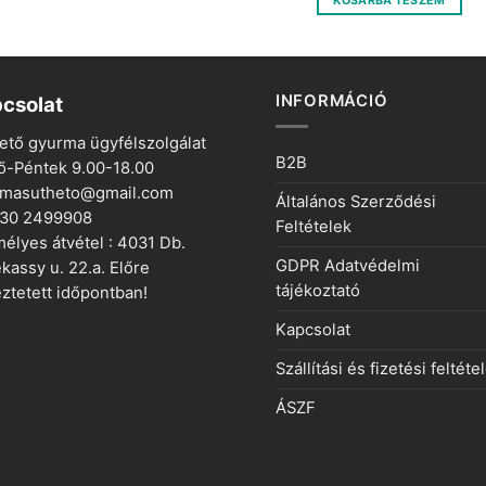
KOSÁRBA TESZEM
990 Ft.
495 Ft
INFORMÁCIÓ
csolat
ető gyurma ügyfélszolgálat
B2B
ő-Péntek 9.00-18.00
rmasutheto@gmail.com
Általános Szerződési
 30 2499908
Feltételek
élyes átvétel : 4031 Db.
GDPR Adatvédelmi
kassy u. 22.a. Előre
tájékoztató
ztetett időpontban!
Kapcsolat
Szállítási és fizetési feltéte
ÁSZF