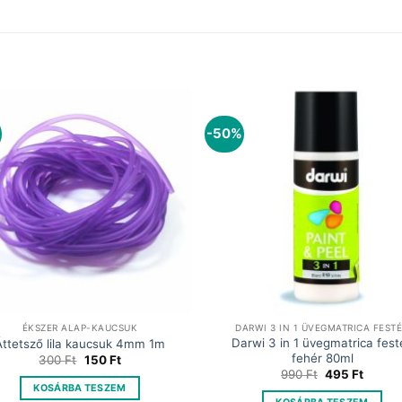
-50%
ÉKSZER ALAP-KAUCSUK
DARWI 3 IN 1 ÜVEGMATRICA FEST
Darwi 3 in 1 üvegmatrica fest
Áttetsző lila kaucsuk 4mm 1m
fehér 80ml
Original
Current
300
Ft
150
Ft
price
price
Original
Curren
990
Ft
495
Ft
was:
is:
price
price
KOSÁRBA TESZEM
300 Ft.
150 Ft.
was:
is: