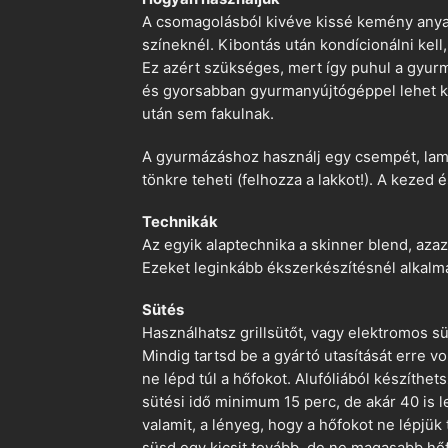
A csomagolásból kivéve kissé kemény anyago
színeknél. Kibontás után kondícionálni kell,
Ez azért szükséges, mert így puhul a gyurm
és gyorsabban gyurmanyújtógéppel lehet ko
után sem fakulnak.
A gyurmázáshoz használj egy csempét, lami
tönkre teheti (felhozza a lakkot!). A kezed 
Technikák
Az egyik alaptechnika a skinner blend, azaz
Ezeket leginkább ékszerkészítésnél alkalm
Sütés
Használhatsz grillsütőt, vagy elektromos s
Mindig tartsd be a gyártó utasítását erre 
ne lépd túl a hőfokot. Alufóliából készíthet
sütési idő minimum 15 perc, de akár 40 is l
valamit, a lényeg, hogy a hőfokot ne lépjük