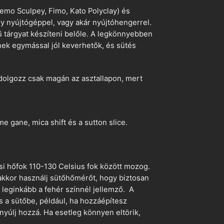
emo Sculpey, Fimo, Kato Polyclay) és
egy nyújtógéppel, vagy akár nyújtóhengerrel.
ű tárgyat készíteni belőle. A legkönnyebben
ek egymással jól keverhetők, és sütés
dolgozz csak magán az asztallapon, mert
 gane, mica shift és a sutton slice.
si hőfok 110-130 Celsius fok között mozog.
 akkor használj sütőhőmérőt, hogy biztosan
z leginkább a fehér színnél jellemző. A
s a sütőbe, például, ha hozzáépítesz
nyúlj hozzá. Ha esetleg könnyen eltörik,