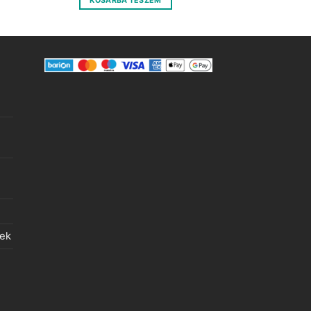
KOSÁRBA TESZEM
.
975 Ft.
245 Ft.
lek