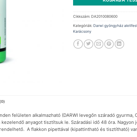
Cikkszám:
DA2010080600
Kategóriák:
Darwi gyöngyház akrilfes
Karácsony
(0)
 minden felületen alkalmazható (DARWI levegőn száradó gyurma, 
 a kezelendő anyagot tisztítsuk le. Száradási idő 48 óra. Nagyon j
ndelhető. A flakkon pipettával (kipattintható és tisztítható) van