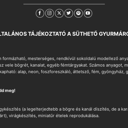
LTALÁNOS TÁJÉKOZTATÓ A SÜTHETŐ GYURMÁR
 formázható, mesterséges, rendkívül sokoldalú modellező anyag
tsz vele bögrét, kanalat, egyéb fémtárgyakat. Számos anyagot, min
apható: alap, neon, foszforeszkáló, áttetsző, fém, gyöngyház, g
dd meg!
ykészítés (a legelterjedtebb a bögre és kanál díszítés, de a k
árt), virágkészítés, miniatűr ételek reprodukálása.