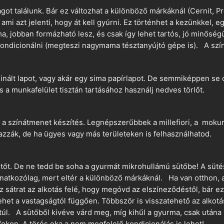
t találunk. Bár ez változhat a különböző márkáknál (Cernit, Pr
 ami azt jelenti, hogy át kell gyúrni. Ez történhet a kezünkkel, 
a, jobban formázható lesz, és csak így lehet tartós, jó minőség
ndicionálni (megteszi nagymama tésztanyújtó gépe is). A szín
nált lapot, vagy akár egy sima papírlapot. De semmiképpen se 
és a munkafelület tisztán tartásához használj nedves törlőt.
 a színátmenet készítés. Legnépszerűbbek a millefiori, a mokume
azzák, de ha ügyes vagy más területeken is felhasználhatod.
ütőt. De ne tedd be soha a gyurmát mikrohullámú sütőbe! A süté
vonatkozólag, mert eltér a különböző márkáknál. Ha van otthon,
sz sátrat az alkotás felé, hogy megóvd az elszíneződéstől, bár e
ehet a vastagságtól függően. Többször is visszatehető az alkotá
 túl. A sütőből kivéve várd meg, míg kihűl a gyurma, csak utána 