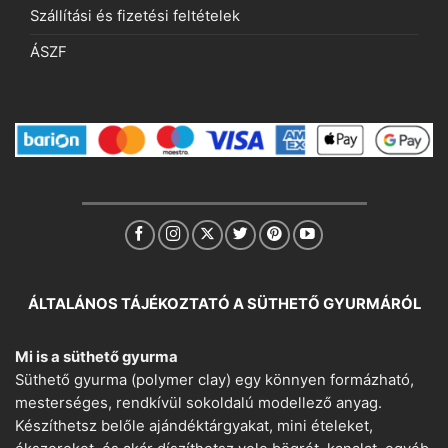
Szállítási és fizetési feltételek
ÁSZF
ÁLTALÁNOS TÁJÉKOZTATÓ A SÜTHETŐ GYURMÁRÓL
Mi is a süthető gyurma
Süthető gyurma (polymer clay) egy könnyen formázható,
mesterséges, rendkívül sokoldalú modellező anyag.
Készíthetsz belőle ajándéktárgyakat, mini ételeket,