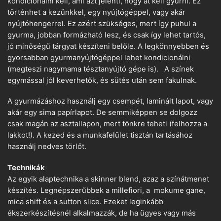
kondícionálni kell, ami azt jelenti, hogy át kell gyúrni. Ez
történhet a kezünkkel, egy nyújtógéppel, vagy akár
nyújtóhengerrel. Ez azért szükséges, mert így puhul a
gyurma, jobban formázható lesz, és csak így lehet tartós,
jó minőségű tárgyat készíteni belőle. A legkönnyebben és
gyorsabban gyurmanyújtógéppel lehet kondicionálni
(megteszi nagymama tésztanyújtó gépe is). A színek
egymással jól keverhetők, és sütés után sem fakulnak.
A gyurmázáshoz használj egy csempét, laminált lapot, vagy
akár egy sima papírlapot. De semmiképpen se dolgozz
csak magán az asztallapon, mert tönkre teheti (felhozza a
lakkot!). A kezed és a munkafelület tisztán tartásához
használj nedves törlőt.
Technikák
Az egyik alaptechnika a skinner blend, azaz a színátmenet
készítés. Legnépszerűbbek a millefiori, a mokume gane,
mica shift és a sutton slice. Ezeket leginkább
ékszerkészítésnél alkalmazzák, de ha ügyes vagy más