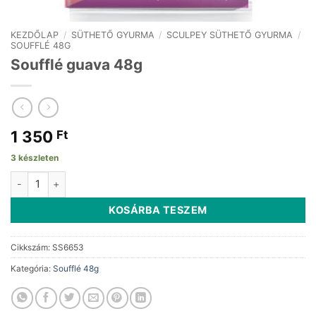
KEZDŐLAP
/
SÜTHETŐ GYURMA
/
SCULPEY SÜTHETŐ GYURMA
/
SOUFFLÉ 48G
Soufflé guava 48g
1 350
Ft
3 készleten
Soufflé guava 48g mennyiség
KOSÁRBA TESZEM
Cikkszám:
SS6653
Kategória:
Soufflé 48g