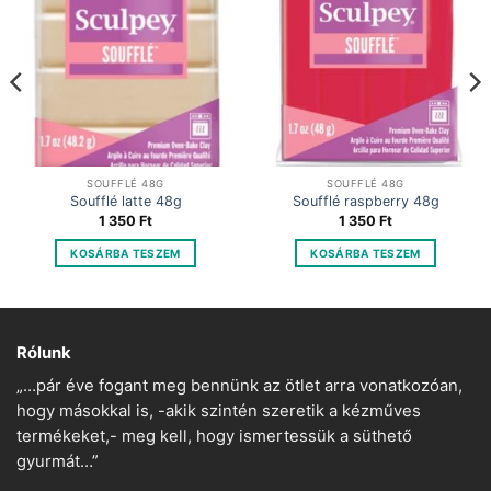
SOUFFLÉ 48G
SOUFFLÉ 48G
Soufflé latte 48g
Soufflé raspberry 48g
1 350
Ft
1 350
Ft
KOSÁRBA TESZEM
KOSÁRBA TESZEM
Rólunk
„…pár éve fogant meg bennünk az ötlet arra vonatkozóan,
hogy másokkal is, -akik szintén szeretik a kézműves
termékeket,- meg kell, hogy ismertessük a süthető
gyurmát…”