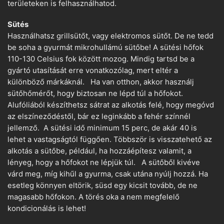
területeken is felhasználhatod.
Sütés
Használhatsz grillsütőt, vagy elektromos sütőt. De ne tedd
be soha a gyurmát mikrohullámú sütőbe! A sütési hőfok
110-130 Celsius fok között mozog. Mindig tartsd be a
gyártó utasítását erre vonatkozólag, mert eltér a
különböző márkáknál. Ha van otthon, akkor használj
sütőhőmérőt, hogy biztosan ne lépd túl a hőfokot.
Alufóliából készíthetsz sátrat az alkotás felé, hogy megóvd
az elszíneződéstől, bár ez leginkább a fehér színnél
jellemző. A sütési idő minimum 15 perc, de akár 40 is
lehet a vastagságtól függően. Többször is visszatehető az
alkotás a sütőbe, például, ha hozzáépítesz valamit, a
lényeg, hogy a hőfokot ne lépjük túl. A sütőből kivéve
várd meg, míg kihűl a gyurma, csak utána nyúlj hozzá. Ha
esetleg könnyen eltörik, süsd egy kicsit tovább, de ne
magasabb hőfokon. A törés oka a nem megfelelő
kondicionálás is lehet!