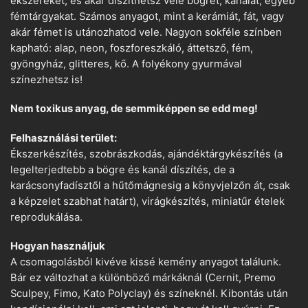
ékszereket, és akár díszíthetsz vele bögrét, kanalat, egyéb
fémtárgyakat. Számos anyagot, mint a kerámiát, fát, vagy
akár fémet is utánozhatod vele. Nagyon sokféle színben
kapható: alap, neon, foszforeszkáló, áttetsző, fém,
gyöngyház, glitteres, kő. A folyékony gyurmával
színezhetsz is!
Nem toxikus anyag, de semmiképpen se edd meg!
Felhasználási terület:
Ékszerkészítés, szobrászkodás, ajándéktárgykészítés (a
legelterjedtebb a bögre és kanál díszítés, de a
karácsonyfadísztől a hűtőmágnesig a könyvjelzőn át, csak
a képzelet szabhat határt), virágkészítés, miniatűr ételek
reprodukálása.
Hogyan használjuk
A csomagolásból kivéve kissé kemény anyagot találunk.
Bár ez változhat a különböző márkáknál (Cernit, Premo
Sculpey, Fimo, Kato Polyclay) és színeknél. Kibontás után