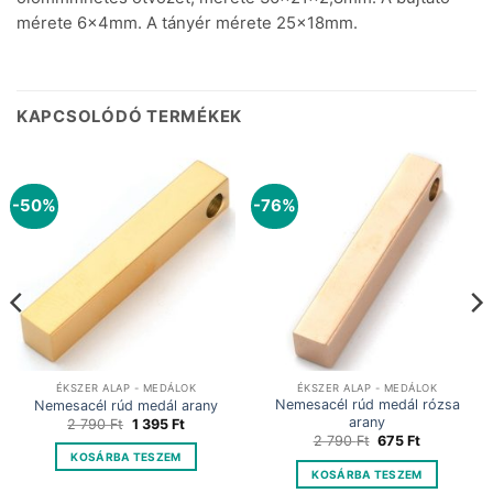
mérete 6x4mm. A tányér mérete 25x18mm.
KAPCSOLÓDÓ TERMÉKEK
-50%
-76%
ÉKSZER ALAP - MEDÁLOK
ÉKSZER ALAP - MEDÁLOK
Nemesacél rúd medál rózsa
Nemesacél rúd medál arany
arany
Original
Current
2 790
Ft
1 395
Ft
price
price
Original
Current
2 790
Ft
675
Ft
was:
is:
price
price
KOSÁRBA TESZEM
2
1
was:
is:
KOSÁRBA TESZEM
790 Ft.
395 Ft.
2
675 Ft.
790 Ft.