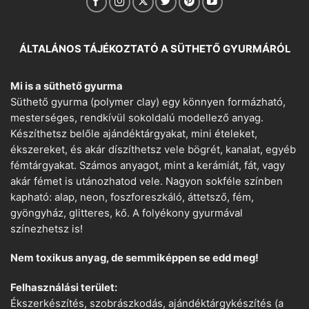
ÁLTALÁNOS TÁJÉKOZTATÓ A SÜTHETŐ GYURMÁRÓL
Mi is a süthető gyurma
Süthető gyurma (polymer clay) egy könnyen formázható,
mesterséges, rendkívül sokoldalú modellező anyag.
Készíthetsz belőle ajándéktárgyakat, mini ételeket,
ékszereket, és akár díszíthetsz vele bögrét, kanalat, egyéb
fémtárgyakat. Számos anyagot, mint a kerámiát, fát, vagy
akár fémet is utánozhatod vele. Nagyon sokféle színben
kapható: alap, neon, foszforeszkáló, áttetsző, fém,
gyöngyház, glitteres, kő. A folyékony gyurmával
színezhetsz is!
Nem toxikus anyag, de semmiképpen se edd meg!
Felhasználási terület:
Ékszerkészítés, szobrászkodás, ajándéktárgykészítés (a