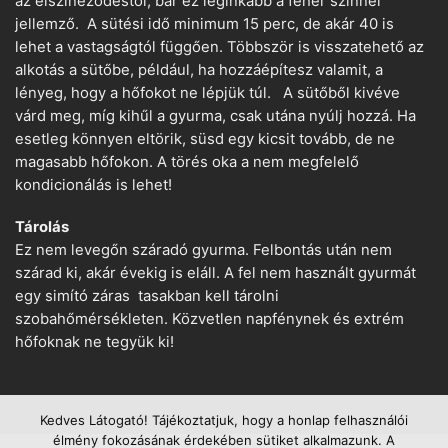
az elszíneződéstől, bár ez leginkább a fehér színnél
jellemző. A sütési idő minimum 15 perc, de akár 40 is
lehet a vastagságtól függően. Többször is visszatehető az
alkotás a sütőbe, például, ha hozzáépítesz valamit, a
lényeg, hogy a hőfokot ne lépjük túl. A sütőből kivéve
várd meg, míg kihűl a gyurma, csak utána nyúlj hozzá. Ha
esetleg könnyen eltörik, süsd egy kicsit tovább, de ne
magasabb hőfokon. A törés oka a nem megfelelő
kondicionálás is lehet!
Tárolás
Ez nem levegőn száradó gyurma. Felbontás után nem
szárad ki, akár évekig is eláll. A fel nem használt gyurmát
egy simító záras tasakban kell tárolni
szobahőmérsékleten. Közvetlen napfénynek és extrém
hőfoknak ne tegyük ki!
Kedves Látogató! Tájékoztatjuk, hogy a honlap felhasználói
élmény fokozásának érdekében sütiket alkalmazunk. A