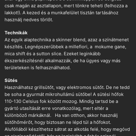
csak magán az asztallapon, mert tönkre teheti (felhozza a
lakkot!). A kezed és a munkafelület tisztán tartásához
használj nedves törlőt.
Technikák
Az egyik alaptechnika a skinner blend, azaz a színátmenet
készítés. Legnépszerűbbek a millefiori, a mokume gane,
mica shift és a sutton slice. Ezeket leginkább
ékszerkészítésnél alkalmazzák, de ha ügyes vagy más
területeken is felhasználhatod.
Sütés
Használhatsz grillsütőt, vagy elektromos sütőt. De ne tedd
be soha a gyurmát mikrohullámú sütőbe! A sütési hőfok
110-130 Celsius fok között mozog. Mindig tartsd be a
gyártó utasítását erre vonatkozólag, mert eltér a
különböző márkáknál. Ha van otthon, akkor használj
sütőhőmérőt, hogy biztosan ne lépd túl a hőfokot.
Alufóliából készíthetsz sátrat az alkotás felé, hogy megóvd