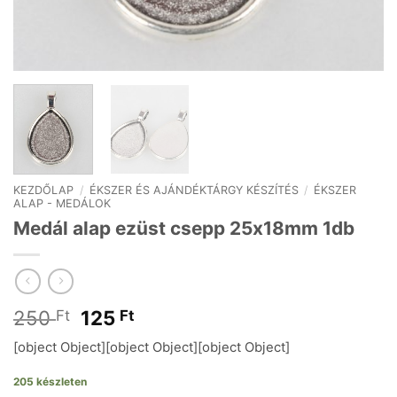
KEZDŐLAP
/
ÉKSZER ÉS AJÁNDÉKTÁRGY KÉSZÍTÉS
/
ÉKSZER
ALAP - MEDÁLOK
Medál alap ezüst csepp 25x18mm 1db
Original
Current
250
125
Ft
Ft
price
price
[object Object][object Object][object Object]
was:
is:
250 Ft.
125 Ft.
205 készleten