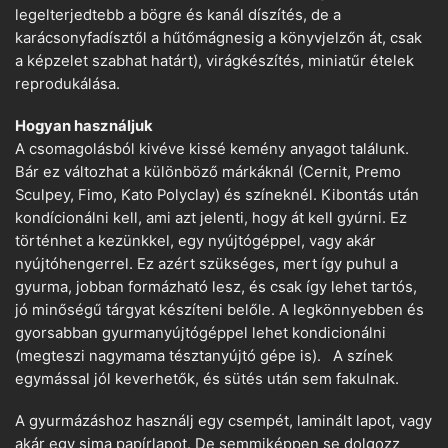
legelterjedtebb a bögre és kanál díszítés, de a
karácsonyfadísztől a hűtőmágnesig a könyvjelzőn át, csak
a képzelet szabhat határt), virágkészítés, miniatűr ételek
reprodukálása.
Hogyan használjuk
A csomagolásból kivéve kissé kemény anyagot találunk.
Bár ez változhat a különböző márkáknál (Cernit, Premo
Sculpey, Fimo, Kato Polyclay) és színeknél. Kibontás után
kondícionálni kell, ami azt jelenti, hogy át kell gyúrni. Ez
történhet a kezünkkel, egy nyújtógéppel, vagy akár
nyújtóhengerrel. Ez azért szükséges, mert így puhul a
gyurma, jobban formázható lesz, és csak így lehet tartós,
jó minőségű tárgyat készíteni belőle. A legkönnyebben és
gyorsabban gyurmanyújtógéppel lehet kondicionálni
(megteszi nagymama tésztanyújtó gépe is). A színek
egymással jól keverhetők, és sütés után sem fakulnak.
A gyurmázáshoz használj egy csempét, laminált lapot, vagy
akár egy sima papírlapot. De semmiképpen se dolgozz