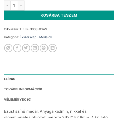
Medál alap ezüst csepp 25x18mm 1db mennyiség
KOSÁRBA TESZEM
Cikkszám:
TIBEP-N003-03AS
Kategória:
Ékszer alap - Medálok
LEÍRÁS
TOVÁBBI INFORMÁCIÓK
VÉLEMÉNYEK (0)
Ezüst színű medál. Anyaga kadmin, nikkel és
ólommmnetes ötvözet, mérete 36x21x2,8mm. A bújtató