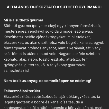
ÁLTALÁNOS TÁJÉKOZTATÓ A SÜTHETŐ GYURMÁRÓL
Mi is a süthető gyurma
Süthető gyurma (polymer clay) egy könnyen formázható,
mesterséges, rendkívül sokoldalú modellező anyag.
Készíthetsz belőle ajándéktárgyakat, mini ételeket,
ékszereket, és akár díszíthetsz vele bögrét, kanalat, egyéb
fémtárgyakat. Számos anyagot, mint a kerámiát, fát, vagy
akár fémet is utánozhatod vele. Nagyon sokféle színben
kapható: alap, neon, foszforeszkáló, áttetsző, fém,
gyöngyház, glitteres, kő. A folyékony gyurmával
színezhetsz is!
Nem toxikus anyag, de semmiképpen se edd meg!
Felhasználási terület:
Ékszerkészítés, szobrászkodás, ajándéktárgykészítés (a
legelterjedtebb a bögre és kanál díszítés, de a
karácsonyfadísztől a hűtőmágnesig a könyvjelzőn át, csak