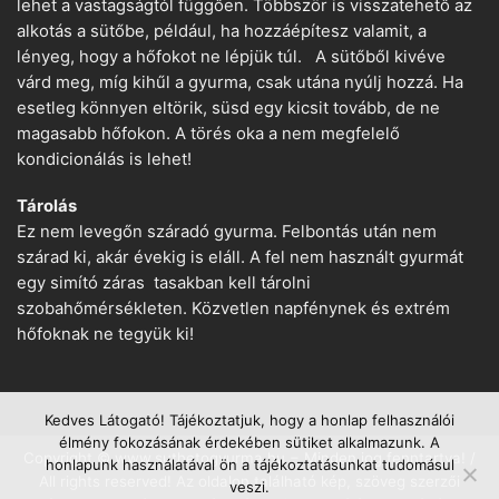
lehet a vastagságtól függően. Többször is visszatehető az
alkotás a sütőbe, például, ha hozzáépítesz valamit, a
lényeg, hogy a hőfokot ne lépjük túl. A sütőből kivéve
várd meg, míg kihűl a gyurma, csak utána nyúlj hozzá. Ha
esetleg könnyen eltörik, süsd egy kicsit tovább, de ne
magasabb hőfokon. A törés oka a nem megfelelő
kondicionálás is lehet!
Tárolás
Ez nem levegőn száradó gyurma. Felbontás után nem
szárad ki, akár évekig is eláll. A fel nem használt gyurmát
egy simító záras tasakban kell tárolni
szobahőmérsékleten. Közvetlen napfénynek és extrém
hőfoknak ne tegyük ki!
Kedves Látogató! Tájékoztatjuk, hogy a honlap felhasználói
élmény fokozásának érdekében sütiket alkalmazunk. A
Copyright © www.suthetogyurma.hu − Minden jog fenntartva! /
honlapunk használatával ön a tájékoztatásunkat tudomásul
All rights reserved! Az oldalon található kép, szöveg szerzői
veszi.