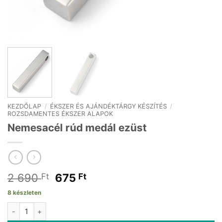
KEZDŐLAP
/
ÉKSZER ÉS AJÁNDÉKTÁRGY KÉSZÍTÉS
/
ROZSDAMENTES ÉKSZER ALAPOK
Nemesacél rúd medál ezüst
Original
Current
2 690
675
Ft
Ft
price
price
8 készleten
was:
is:
Nemesacél rúd medál ezüst mennyiség
2
675 Ft.
690 Ft.