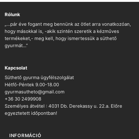
Rólunk
„…pár éve fogant meg bennünk az ötlet arra vonatkozóan,
hogy másokkal is, -akik szintén szeretik a kézműves
termékeket,- meg kell, hogy ismertessük a süthető
gyurmát…”
Kapcsolat
Süthető gyurma ügyfélszolgálat
Hétfő-Péntek 9.00-18.00
gyurmasutheto@gmail.com
+36 30 2499908
Személyes átvétel : 4031 Db. Derekassy u. 22.a. Előre
egyeztetett időpontban!
INFORMÁCIÓ