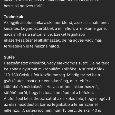
használj nedves törlőt.
Technikák
Az egyik alaptechnika a skinner blend, azaz a színátmenet
készítés. Legnépszerűbbek a millefiori, a mokume gane,
mica shift és a sutton slice. Ezeket leginkább
ékszerkészítésnél alkalmazzák, de ha ügyes vagy más
területeken is felhasználhatod.
Sütés
Használhatsz grillsütőt, vagy elektromos sütőt. De ne tedd
be soha a gyurmát mikrohullámú sütőbe! A sütési hőfok
110-130 Celsius fok között mozog. Mindig tartsd be a
gyártó utasítását erre vonatkozólag, mert eltér a
különböző márkáknál. Ha van otthon, akkor használj
sütőhőmérőt, hogy biztosan ne lépd túl a hőfokot.
Alufóliából készíthetsz sátrat az alkotás felé, hogy megóvd
az elszíneződéstől, bár ez leginkább a fehér színnél
jellemző. A sütési idő minimum 15 perc, de akár 40 is