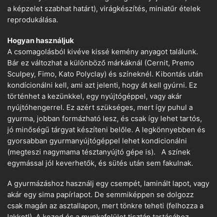
a képzelet szabhat határt), virágkészítés, miniatűr ételek
reprodukálása.
Hogyan használjuk
A csomagolásból kivéve kissé kemény anyagot találunk.
Bár ez változhat a különböző márkáknál (Cernit, Premo
Sculpey, Fimo, Kato Polyclay) és színeknél. Kibontás után
kondícionálni kell, ami azt jelenti, hogy át kell gyúrni. Ez
történhet a kezünkkel, egy nyújtógéppel, vagy akár
nyújtóhengerrel. Ez azért szükséges, mert így puhul a
gyurma, jobban formázható lesz, és csak így lehet tartós,
jó minőségű tárgyat készíteni belőle. A legkönnyebben és
gyorsabban gyurmanyújtógéppel lehet kondicionálni
(megteszi nagymama tésztanyújtó gépe is). A színek
egymással jól keverhetők, és sütés után sem fakulnak.
A gyurmázáshoz használj egy csempét, laminált lapot, vagy
akár egy sima papírlapot. De semmiképpen se dolgozz
csak magán az asztallapon, mert tönkre teheti (felhozza a
lakkot!). A kezed és a munkafelület tisztán tartásához