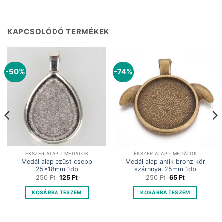
KAPCSOLÓDÓ TERMÉKEK
-50%
-74%
ÉKSZER ALAP - MEDÁLOK
ÉKSZER ALAP - MEDÁLOK
Medál alap ezüst csepp
Medál alap antik bronz kör
25x18mm 1db
szárnnyal 25mm 1db
Original
Current
Original
Current
250
Ft
125
Ft
250
Ft
65
Ft
price
price
price
price
was:
is:
was:
is:
KOSÁRBA TESZEM
KOSÁRBA TESZEM
250 Ft.
125 Ft.
250 Ft.
65 Ft.