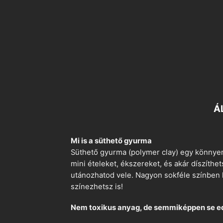
Á
Mi is a süthető gyurma
Süthető gyurma (polymer clay) egy könnyen
mini ételeket, ékszereket, és akár díszíthe
utánozhatod vele. Nagyon sokféle színben k
színezhetsz is!
Nem toxikus anyag, de semmiképpen se e