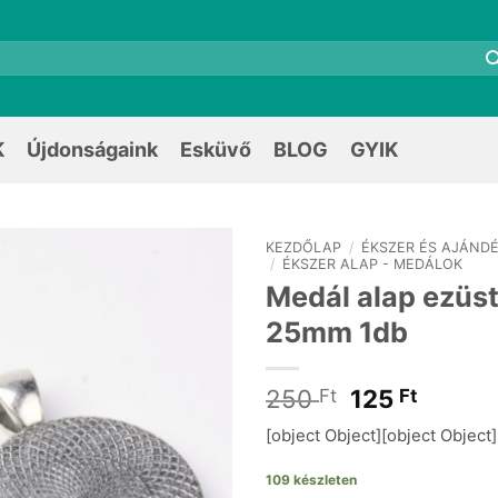
K
Újdonságaink
Esküvő
BLOG
GYIK
KEZDŐLAP
/
ÉKSZER ÉS AJÁNDÉ
/
ÉKSZER ALAP - MEDÁLOK
Medál alap ezüst
25mm 1db
Original
Curren
250
125
Ft
Ft
price
price
[object Object][object Object]
was:
is:
250 Ft.
125 Ft.
109 készleten