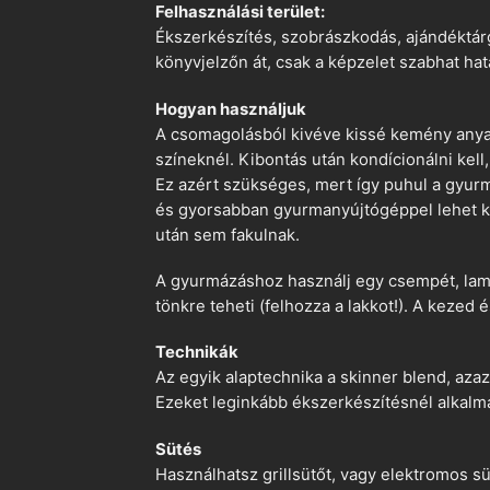
Felhasználási terület:
Ékszerkészítés, szobrászkodás, ajándéktárg
könyvjelzőn át, csak a képzelet szabhat hat
Hogyan használjuk
A csomagolásból kivéve kissé kemény anyago
színeknél. Kibontás után kondícionálni kell,
Ez azért szükséges, mert így puhul a gyurm
és gyorsabban gyurmanyújtógéppel lehet ko
után sem fakulnak.
A gyurmázáshoz használj egy csempét, lami
tönkre teheti (felhozza a lakkot!). A kezed 
Technikák
Az egyik alaptechnika a skinner blend, azaz
Ezeket leginkább ékszerkészítésnél alkalm
Sütés
Használhatsz grillsütőt, vagy elektromos s