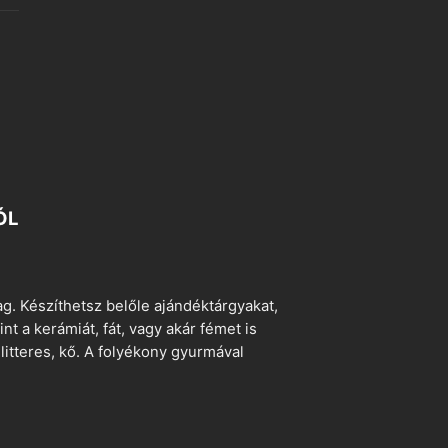
ÓL
. Készíthetsz belőle ajándéktárgyakat,
t a kerámiát, fát, vagy akár fémet is
litteres, kő. A folyékony gyurmával