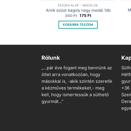
P - MEDÁLOK
ÉKSZER ALAP - MEDÁLOK
st ovál 25x18mm
M
Antik ezüst bagoly nagy medál 1db
db
Original
Current
350
Ft
175
Ft
price
price
Original
Current
125
Ft
was:
is:
price
price
KOSÁRBA TESZEM
350 Ft.
175 Ft.
was:
is:
 TESZEM
250 Ft.
125 Ft.
Rólunk
Kap
„…pár éve fogant meg bennünk az
Süth
ötlet arra vonatkozóan, hogy
Hétf
másokkal is, -akik szintén szeretik
gyu
a kézműves termékeket,- meg
+36
kell, hogy ismertessük a süthető
Szem
gyurmát…”
Dere
egye