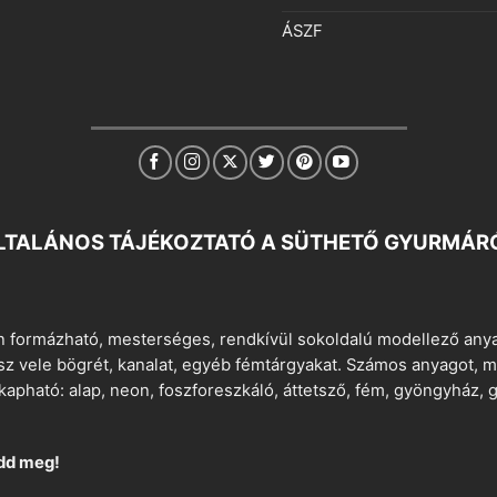
ÁSZF
LTALÁNOS TÁJÉKOZTATÓ A SÜTHETŐ GYURMÁR
 formázható, mesterséges, rendkívül sokoldalú modellező anyag
tsz vele bögrét, kanalat, egyéb fémtárgyakat. Számos anyagot, min
apható: alap, neon, foszforeszkáló, áttetsző, fém, gyöngyház, g
dd meg!