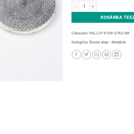
Medál alap ezüst kör 25mm 1d
KOSÁRBA TES
Cikkszám:
PALLOY-K109-37AS-NR
Kategória:
Ékszer alap - Medálok