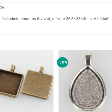
(0)
lom és kadmiummentes ötvözet, mérete 36.5x28x3mm. A bújtat
-50%