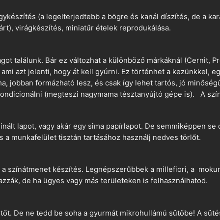
ykészítés (a legelterjedtebb a bögre és kanál díszítés, de a k
árt), virágkészítés, miniatűr ételek reprodukálása.
t találunk. Bár ez változhat a különböző márkáknál (Cernit, Pr
 ami azt jelenti, hogy át kell gyúrni. Ez történhet a kezünkkel, 
a, jobban formázható lesz, és csak így lehet tartós, jó minőség
ndicionálni (megteszi nagymama tésztanyújtó gépe is). A szín
nált lapot, vagy akár egy sima papírlapot. De semmiképpen se 
és a munkafelület tisztán tartásához használj nedves törlőt.
 a színátmenet készítés. Legnépszerűbbek a millefiori, a mokume
azzák, de ha ügyes vagy más területeken is felhasználhatod.
ütőt. De ne tedd be soha a gyurmát mikrohullámú sütőbe! A süté