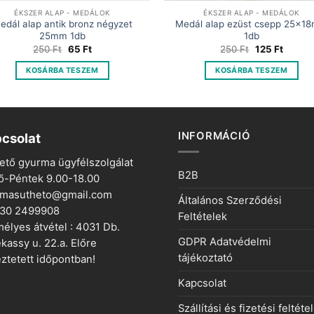
ÉKSZER ALAP - MEDÁLOK
ÉKSZER ALAP - MEDÁLOK
edál alap antik bronz négyzet
Medál alap ezüst csepp 25x1
25mm 1db
1db
Original
Current
Original
Curren
250
Ft
65
Ft
250
Ft
125
Ft
price
price
price
price
was:
is:
was:
is:
KOSÁRBA TESZEM
KOSÁRBA TESZEM
250 Ft.
65 Ft.
250 Ft.
125 Ft.
INFORMÁCIÓ
csolat
ető gyurma ügyfélszolgálat
B2B
ő-Péntek 9.00-18.00
rmasutheto@gmail.com
Általános Szerződési
 30 2499908
Feltételek
élyes átvétel : 4031 Db.
GDPR Adatvédelmi
kassy u. 22.a. Előre
tájékoztató
ztetett időpontban!
Kapcsolat
Szállítási és fizetési feltéte