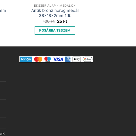
ÉKSZER ALAP - MEDÁLOK
8mm
Antik bronz horog medál
38x18x2mm 1db
t
Original
Current
100
Ft
25
Ft
price
price
was:
is:
KOSÁRBA TESZEM
100 Ft.
25 Ft.
lek