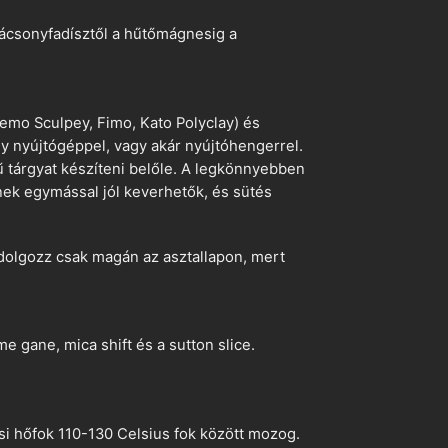
arácsonyfadísztől a hűtőmágnesig a
emo Sculpey, Fimo, Kato Polyclay) és
egy nyújtógéppel, vagy akár nyújtóhengerrel.
ű tárgyat készíteni belőle. A legkönnyebben
ek egymással jól keverhetők, és sütés
dolgozz csak magán az asztallapon, mert
 gane, mica shift és a sutton slice.
si hőfok 110-130 Celsius fok között mozog.