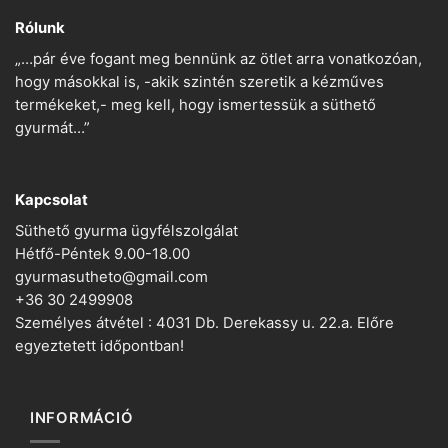
Rólunk
„…pár éve fogant meg bennünk az ötlet arra vonatkozóan,
hogy másokkal is, -akik szintén szeretik a kézműves
termékeket,- meg kell, hogy ismertessük a süthető
gyurmát…”
Kapcsolat
Süthető gyurma ügyfélszolgálat
Hétfő-Péntek 9.00-18.00
gyurmasutheto@gmail.com
+36 30 2499908
Személyes átvétel : 4031 Db. Derekassy u. 22.a. Előre
egyeztetett időpontban!
INFORMÁCIÓ