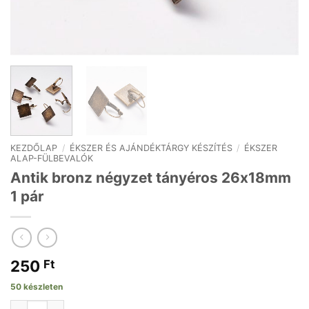
KEZDŐLAP
/
ÉKSZER ÉS AJÁNDÉKTÁRGY KÉSZÍTÉS
/
ÉKSZER
ALAP-FÜLBEVALÓK
Antik bronz négyzet tányéros 26x18mm
1 pár
250
Ft
50 készleten
Antik bronz négyzet tányéros 26x18mm 1 pár mennyiség