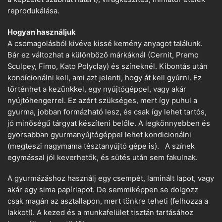
reprodukálása.
Hogyan használjuk
A csomagolásból kivéve kissé kemény anyagot találunk.
Bár ez változhat a különböző márkáknál (Cernit, Premo
Sculpey, Fimo, Kato Polyclay) és színeknél. Kibontás után
kondícionálni kell, ami azt jelenti, hogy át kell gyúrni. Ez
történhet a kezünkkel, egy nyújtógéppel, vagy akár
nyújtóhengerrel. Ez azért szükséges, mert így puhul a
gyurma, jobban formázható lesz, és csak így lehet tartós,
jó minőségű tárgyat készíteni belőle. A legkönnyebben és
gyorsabban gyurmanyújtógéppel lehet kondicionálni
(megteszi nagymama tésztanyújtó gépe is). A színek
egymással jól keverhetők, és sütés után sem fakulnak.
A gyurmázáshoz használj egy csempét, laminált lapot, vagy
akár egy sima papírlapot. De semmiképpen se dolgozz
csak magán az asztallapon, mert tönkre teheti (felhozza a
lakkot!). A kezed és a munkafelület tisztán tartásához