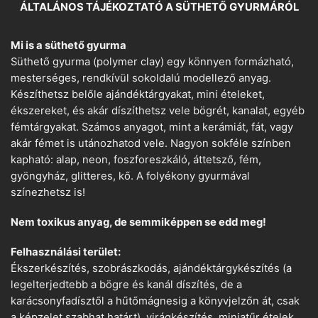
ÁLTALÁNOS TÁJÉKOZTATÓ A SÜTHETŐ GYURMÁRÓL
Mi is a süthető gyurma
Süthető gyurma (polymer clay) egy könnyen formázható,
mesterséges, rendkívül sokoldalú modellező anyag.
Készíthetsz belőle ajándéktárgyakat, mini ételeket,
ékszereket, és akár díszíthetsz vele bögrét, kanalat, egyéb
fémtárgyakat. Számos anyagot, mint a kerámiát, fát, vagy
akár fémet is utánozhatod vele. Nagyon sokféle színben
kapható: alap, neon, foszforeszkáló, áttetsző, fém,
gyöngyház, glitteres, kő. A folyékony gyurmával
színezhetsz is!
Nem toxikus anyag, de semmiképpen se edd meg!
Felhasználási terület:
Ékszerkészítés, szobrászkodás, ajándéktárgykészítés (a
legelterjedtebb a bögre és kanál díszítés, de a
karácsonyfadísztől a hűtőmágnesig a könyvjelzőn át, csak
a képzelet szabhat határt), virágkészítés, miniatűr ételek