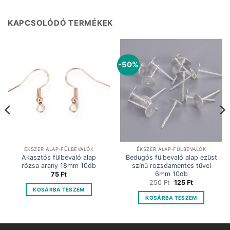
KAPCSOLÓDÓ TERMÉKEK
-50%
ÉKSZER ALAP-FÜLBEVALÓK
ÉKSZER ALAP-FÜLBEVALÓK
Akasztós fülbevaló alap
Bedugós fülbevaló alap ezüst
rózsa arany 18mm 10db
színű rozsdamentes tűvel
6mm 10db
75
Ft
Original
Current
250
Ft
125
Ft
price
price
KOSÁRBA TESZEM
was:
is:
KOSÁRBA TESZEM
250 Ft.
125 Ft.