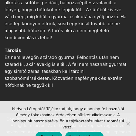
alkotás a sütőbe, például, ha hozzáépítesz valamit, a
lényeg, hogy a hőfokot ne lépjük túl. A sütőből kivéve
várd meg, míg kihűl a gyurma, csak utána nyúlj hozzá. Ha
esetleg könnyen eltörik, süsd egy kicsit tovább, de ne
magasabb hőfokon. A törés oka a nem megfelelő
kondicionálás is lehet!
Tárolás
Ez nem levegőn száradó gyurma. Felbontás után nem
szárad ki, akár évekig is eláll. A fel nem használt gyurmát
egy simító záras tasakban kell tárolni
szobahőmérsékleten. Közvetlen napfénynek és extrém
hőfoknak ne tegyük ki!
Kedves Látogató! Tájékoztatjuk, hogy a honlap felhasználói
élmény fokozásának érdekében sütiket alkalmazunk. A
Copyright © www.suthetogyurma.hu − Minden jog fenntartva! /
honlapunk használatával ön a tájékoztatásunkat tudomásul
All rights reserved! Az oldalon található kép, szöveg szerzői
veszi.
jogvédelem alatt áll. Engedély nélküli felhasználása jogi lépéseket