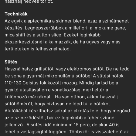
használj nedves törlőt.
Technikák
Az egyik alaptechnika a skinner blend, azaz a színátmenet
készítés. Legnépszerűbbek a millefiori, a mokume gane,
mica shift és a sutton slice. Ezeket leginkább
ékszerkészítésnél alkalmazzák, de ha ügyes vagy más
területeken is felhasználhatod.
Sütés
Használhatsz grillsütőt, vagy elektromos sütőt. De ne tedd
be soha a gyurmát mikrohullámú sütőbe! A sütési hőfok
110-130 Celsius fok között mozog. Mindig tartsd be a
gyártó utasítását erre vonatkozólag, mert eltér a
különböző márkáknál. Ha van otthon, akkor használj
sütőhőmérőt, hogy biztosan ne lépd túl a hőfokot.
Alufóliából készíthetsz sátrat az alkotás felé, hogy megóvd
az elszíneződéstől, bár ez leginkább a fehér színnél
jellemző. A sütési idő minimum 15 perc, de akár 40 is
lehet a vastagságtól függően. Többször is visszatehető az