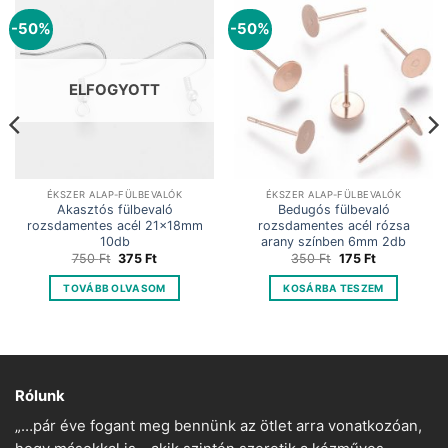
-50%
-50%
ELFOGYOTT
ÉKSZER ALAP-FÜLBEVALÓK
ÉKSZER ALAP-FÜLBEVALÓK
Akasztós fülbevaló
Bedugós fülbevaló
rozsdamentes acél 21x18mm
rozsdamentes acél rózsa
10db
arany színben 6mm 2db
Original
Current
Original
Current
750
Ft
375
Ft
350
Ft
175
Ft
price
price
price
price
was:
is:
was:
is:
TOVÁBB OLVASOM
KOSÁRBA TESZEM
750 Ft.
375 Ft.
350 Ft.
175 Ft.
Rólunk
„…pár éve fogant meg bennünk az ötlet arra vonatkozóan,