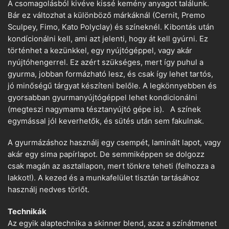
A csomagolásból kivéve kissé kemény anyagot találunk.
Bár ez változhat a különböző márkáknál (Cernit, Premo
Sculpey, Fimo, Kato Polyclay) és színeknél. Kibontás után
kondícionálni kell, ami azt jelenti, hogy át kell gyúrni. Ez
történhet a kezünkkel, egy nyújtógéppel, vagy akár
nyújtóhengerrel. Ez azért szükséges, mert így puhul a
gyurma, jobban formázható lesz, és csak így lehet tartós,
jó minőségű tárgyat készíteni belőle. A legkönnyebben és
gyorsabban gyurmanyújtógéppel lehet kondicionálni
(megteszi nagymama tésztanyújtó gépe is). A színek
egymással jól keverhetők, és sütés után sem fakulnak.
A gyurmázáshoz használj egy csempét, laminált lapot, vagy
akár egy sima papírlapot. De semmiképpen se dolgozz
csak magán az asztallapon, mert tönkre teheti (felhozza a
lakkot!). A kezed és a munkafelület tisztán tartásához
használj nedves törlőt.
Technikák
Az egyik alaptechnika a skinner blend, azaz a színátmenet