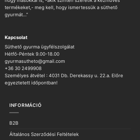
hogy másokkal is, -akik szintén szeretik a kézműves
termékeket,- meg kell, hogy ismertessük a süthető
gyurmát…”
Kapcsolat
Süthető gyurma ügyfélszolgálat
Hétfő-Péntek 9.00-18.00
gyurmasutheto@gmail.com
+36 30 2499908
Személyes átvétel : 4031 Db. Derekassy u. 22.a. Előre
egyeztetett időpontban!
INFORMÁCIÓ
B2B
Általános Szerződési Feltételek