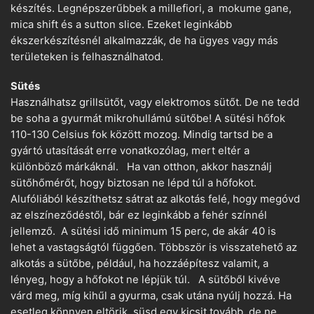
készítés. Legnépszerűbbek a millefiori, a mokume gane,
mica shift és a sutton slice. Ezeket leginkább
ékszerkészítésnél alkalmazzák, de ha ügyes vagy más
területeken is felhasználhatod.
Sütés
Használhatsz grillsütőt, vagy elektromos sütőt. De ne tedd
be soha a gyurmát mikrohullámú sütőbe! A sütési hőfok
110-130 Celsius fok között mozog. Mindig tartsd be a
gyártó utasítását erre vonatkozólag, mert eltér a
különböző márkáknál. Ha van otthon, akkor használj
sütőhőmérőt, hogy biztosan ne lépd túl a hőfokot.
Alufóliából készíthetsz sátrat az alkotás felé, hogy megóvd
az elszíneződéstől, bár ez leginkább a fehér színnél
jellemző. A sütési idő minimum 15 perc, de akár 40 is
lehet a vastagságtól függően. Többször is visszatehető az
alkotás a sütőbe, például, ha hozzáépítesz valamit, a
lényeg, hogy a hőfokot ne lépjük túl. A sütőből kivéve
várd meg, míg kihűl a gyurma, csak utána nyúlj hozzá. Ha
esetleg könnyen eltörik, süsd egy kicsit tovább, de ne