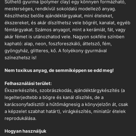
Süthető gyurma (polymer clay) egy könnyen formázható,
mesterséges, rendkívül sokoldalú modellező anyag.
Készíthetsz belőle ajándéktárgyakat, mini ételeket,
ékszereket, és akár díszíthetsz vele bögrét, kanalat, egyéb
fémtárgyakat. Számos anyagot, mint a kerámiát, fát, vagy
akár fémet is utánozhatod vele. Nagyon sokféle színben
kapható: alap, neon, foszforeszkáló, áttetsző, fém,
gyöngyház, glitteres, kő. A folyékony gyurmával
színezhetsz is!
Nem toxikus anyag, de semmiképpen se edd meg!
Felhasználási terület:
Ékszerkészítés, szobrászkodás, ajándéktárgykészítés (a
legelterjedtebb a bögre és kanál díszítés, de a
karácsonyfadísztől a hűtőmágnesig a könyvjelzőn át, csak
a képzelet szabhat határt), virágkészítés, miniatűr ételek
reprodukálása.
Hogyan használjuk