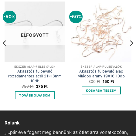
-50%
-50%
ELFOGYOTT
ÉKSZER ALAP-FÜLBEVALÓK
ÉKSZER ALAP-FÜLBEVALÓK
Akasztós fülbevaló
Akasztós fülbevaló alap
rozsdamentes acél 21x18mm
világos arany 19X16 10db
10db
Original
Current
300
Ft
150
Ft
price
price
Original
Current
750
Ft
375
Ft
was:
is:
price
price
KOSÁRBA TESZEM
300 Ft.
150 Ft.
was:
is:
TOVÁBB OLVASOM
750 Ft.
375 Ft.
Rólunk
„…pár éve fogant meg bennünk az ötlet arra vonatkozóan,