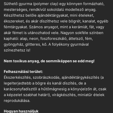
Süthető gyurma (polymer clay) egy könnyen formázható,
mesterséges, rendkívül sokoldalú modellező anyag.
Készíthetsz belőle ajándéktárgyakat, mini ételeket,
ékszereket, és akár díszíthetsz vele bögrét, kanalat, egyéb
fémtárgyakat. Számos anyagot, mint a kerámiát, fát, vagy
akár fémet is utánozhatod vele. Nagyon sokféle színben
kapható: alap, neon, foszforeszkáló, áttetsző, fém,
gyöngyház, glitteres, kő. A folyékony gyurmával
színezhetsz is!
Nem toxikus anyag, de semmiképpen se edd meg!
Felhasználási terület:
Ékszerkészítés, szobrászkodás, ajándéktárgykészítés (a
legelterjedtebb a bögre és kanál díszítés, de a
karácsonyfadísztől a hűtőmágnesig a könyvjelzőn át, csak
a képzelet szabhat határt), virágkészítés, miniatűr ételek
reprodukálása.
Hogyan használjuk