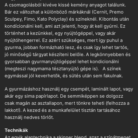
A csomagolásból kivéve kissé kemény anyagot találunk.
Bár ez változhat a különböző márkáknál (Cernit, Premo
Sculpey, Fimo, Kato Polyclay) és színeknél. Kibontás után
kondícionálni kell, ami azt jelenti, hogy át kell gyúrni. Ez
történhet a kezünkkel, egy nyújtógéppel, vagy akár
nyújtóhengerrel. Ez azért szükséges, mert így puhul a
gyurma, jobban formázható lesz, és csak így lehet tartós,
jó minőségű tárgyat készíteni belőle. A legkönnyebben és
gyorsabban gyurmanyújtógéppel lehet kondicionálni
(megteszi nagymama tésztanyújtó gépe is). A színek
egymással jól keverhetők, és sütés után sem fakulnak.
A gyurmázáshoz használj egy csempét, laminált lapot, vagy
akár egy sima papírlapot. De semmiképpen se dolgozz
csak magán az asztallapon, mert tönkre teheti (felhozza a
lakkot!). A kezed és a munkafelület tisztán tartásához
használj nedves törlőt.
Technikák
Az egyik alaptechnika a skinner blend, azaz a színátmenet