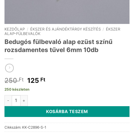
KEZDŐLAP
/
ÉKSZER ÉS AJÁNDÉKTÁRGY KÉSZÍTÉS
/
ÉKSZER
ALAP-FÜLBEVALÓK
Bedugós fülbevaló alap ezüst színű
rozsdamentes tűvel 6mm 10db
Original
Current
250
125
Ft
Ft
price
price
250 készleten
was:
is:
Bedugós fülbevaló alap ezüst színű rozsdamentes tűvel 6mm 10
250 Ft.
125 Ft.
KOSÁRBA TESZEM
Cikkszám:
KK-C2896-S-1