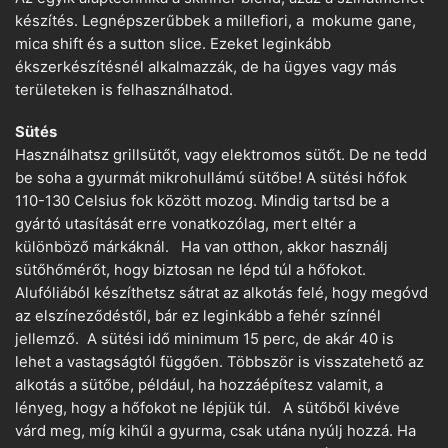
készítés. Legnépszerűbbek a millefiori, a mokume gane,
mica shift és a sutton slice. Ezeket leginkább
ékszerkészítésnél alkalmazzák, de ha ügyes vagy más
területeken is felhasználhatod.
Sütés
Használhatsz grillsütőt, vagy elektromos sütőt. De ne tedd
be soha a gyurmát mikrohullámú sütőbe! A sütési hőfok
110-130 Celsius fok között mozog. Mindig tartsd be a
gyártó utasítását erre vonatkozólag, mert eltér a
különböző márkáknál. Ha van otthon, akkor használj
sütőhőmérőt, hogy biztosan ne lépd túl a hőfokot.
Alufóliából készíthetsz sátrat az alkotás felé, hogy megóvd
az elszíneződéstől, bár ez leginkább a fehér színnél
jellemző. A sütési idő minimum 15 perc, de akár 40 is
lehet a vastagságtól függően. Többször is visszatehető az
alkotás a sütőbe, például, ha hozzáépítesz valamit, a
lényeg, hogy a hőfokot ne lépjük túl. A sütőből kivéve
várd meg, míg kihűl a gyurma, csak utána nyúlj hozzá. Ha