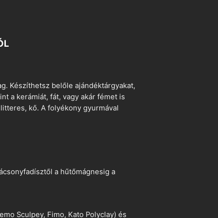
ÓL
. Készíthetsz belőle ajándéktárgyakat,
t a kerámiát, fát, vagy akár fémet is
litteres, kő. A folyékony gyurmával
arácsonyfadísztől a hűtőmágnesig a
emo Sculpey, Fimo, Kato Polyclay) és