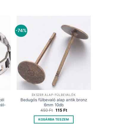
-74%
ÉKSZER ALAP-FÜLBEVALÓK
cél
Bedugós fülbevaló alap antik bronz
él-
6mm 10db
Original
Current
450
Ft
115
Ft
price
price
ent
was:
is:
KOSÁRBA TESZEM
450 Ft.
115 Ft.
t.