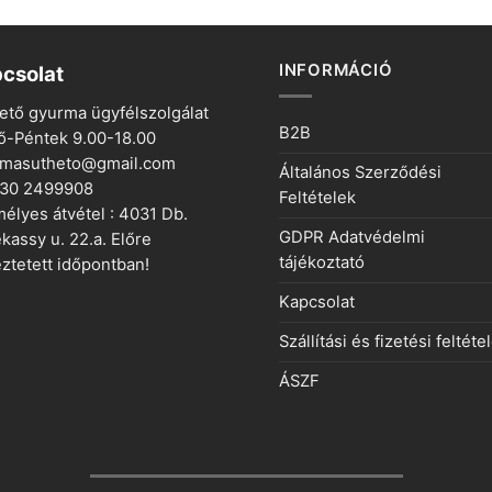
INFORMÁCIÓ
csolat
ető gyurma ügyfélszolgálat
B2B
ő-Péntek 9.00-18.00
rmasutheto@gmail.com
Általános Szerződési
 30 2499908
Feltételek
élyes átvétel : 4031 Db.
GDPR Adatvédelmi
kassy u. 22.a. Előre
tájékoztató
ztetett időpontban!
Kapcsolat
Szállítási és fizetési feltéte
ÁSZF