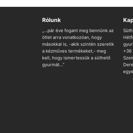
Rólunk
Kap
„…pár éve fogant meg bennünk az
Süth
ötlet arra vonatkozóan, hogy
Hétf
másokkal is, -akik szintén szeretik
gyu
a kézműves termékeket,- meg
+36
kell, hogy ismertessük a süthető
Szem
gyurmát…”
Dere
egye