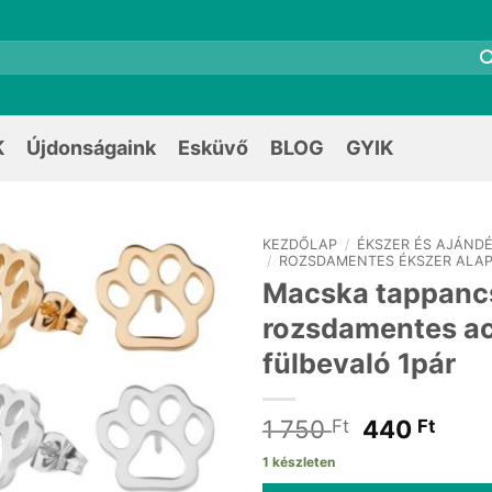
K
Újdonságaink
Esküvő
BLOG
GYIK
KEZDŐLAP
/
ÉKSZER ÉS AJÁNDÉ
/
ROZSDAMENTES ÉKSZER ALA
Macska tappanc
rozsdamentes ac
fülbevaló 1pár
Original
Curr
1 750
440
Ft
Ft
price
pric
1 készleten
was:
is: