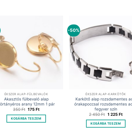
-50%
ÉKSZER ALAP-FÜLBEVALÓK
ÉKSZER ALAP-KARKÖTŐK
Akasztós fülbevaló alap
Karkötő alap rozsdamentes a
örtányéros arany 12mm 1 pár
órakapoccsal rozsdamentes ac
fegyver szín
Original
Current
350
Ft
175
Ft
price
price
Original
Curr
2 450
Ft
1 225
Ft
was:
is:
price
price
KOSÁRBA TESZEM
350 Ft.
175 Ft.
was:
is:
KOSÁRBA TESZEM
2
1
450 Ft.
225 F