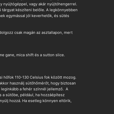
egy nyújtógéppel, vagy akár nyújtóhengerrel.
ű tárgyat készíteni belőle. A legkönnyebben
ek egymással jól keverhetők, és sütés
dolgozz csak magán az asztallapon, mert
 gane, mica shift és a sutton slice.
si hőfok 110-130 Celsius fok között mozog.
 akkor használj sütőhőmérőt, hogy biztosan
z leginkább a fehér színnél jellemző. A
s a sütőbe, például, ha hozzáépítesz
nyúlj hozzá. Ha esetleg könnyen eltörik,