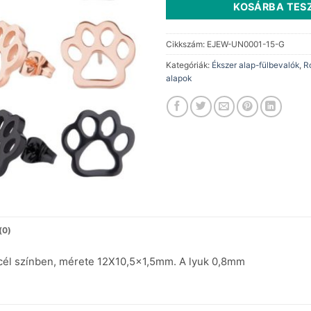
1
440 
KOSÁRBA TES
750 Ft.
Cikkszám:
EJEW-UN0001-15-G
Kategóriák:
Ékszer alap-fülbevalók
,
R
alapok
(0)
él színben, mérete 12X10,5×1,5mm. A lyuk 0,8mm