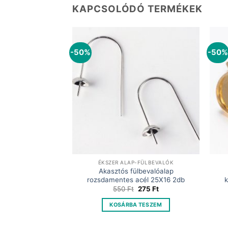
KAPCSOLÓDÓ TERMÉKEK
-50%
-50%
-FÜLBEVALÓK
ÉKSZER ALAP-FÜLBEVALÓK
ló alap tányérral
Akasztós fülbevalóalap
8mm 1 pár
rozsdamentes acél 25X16 2db
k
Original
Current
Original
Current
175
Ft
550
Ft
275
Ft
price
price
price
price
was:
is:
was:
is:
 TESZEM
KOSÁRBA TESZEM
350 Ft.
175 Ft.
550 Ft.
275 Ft.