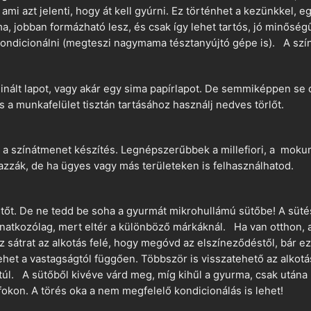
 ami azt jelenti, hogy át kell gyúrni. Ez történhet a kezünkkel, 
a, jobban formázható lesz, és csak így lehet tartós, jó minőség
ndicionálni (megteszi nagymama tésztanyújtó gépe is). A szín
nált lapot, vagy akár egy sima papírlapot. De semmiképpen se 
és a munkafelület tisztán tartásához használj nedves törlőt.
 a színátmenet készítés. Legnépszerűbbek a millefiori, a mokume
azzák, de ha ügyes vagy más területeken is felhasználhatod.
ütőt. De ne tedd be soha a gyurmát mikrohullámú sütőbe! A süté
vonatkozólag, mert eltér a különböző márkáknál. Ha van otthon,
sz sátrat az alkotás felé, hogy megóvd az elszíneződéstől, bár e
ehet a vastagságtól függően. Többször is visszatehető az alkotá
 túl. A sütőből kivéve várd meg, míg kihűl a gyurma, csak utána 
okon. A törés oka a nem megfelelő kondicionálás is lehet!