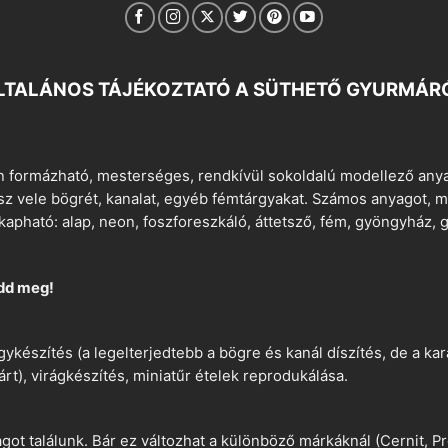
LTALÁNOS TÁJÉKOZTATÓ A SÜTHETŐ GYURMÁR
 formázható, mesterséges, rendkívül sokoldalú modellező anyag
tsz vele bögrét, kanalat, egyéb fémtárgyakat. Számos anyagot, min
apható: alap, neon, foszforeszkáló, áttetsző, fém, gyöngyház, g
dd meg!
ykészítés (a legelterjedtebb a bögre és kanál díszítés, de a k
árt), virágkészítés, miniatűr ételek reprodukálása.
t találunk. Bár ez változhat a különböző márkáknál (Cernit, Pr