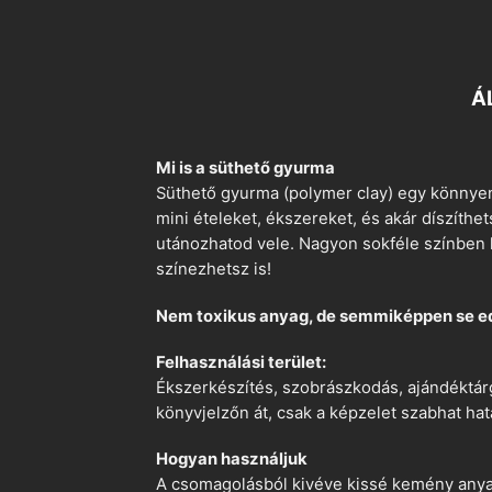
Á
Mi is a süthető gyurma
Süthető gyurma (polymer clay) egy könnyen
mini ételeket, ékszereket, és akár díszíthe
utánozhatod vele. Nagyon sokféle színben k
színezhetsz is!
Nem toxikus anyag, de semmiképpen se e
Felhasználási terület:
Ékszerkészítés, szobrászkodás, ajándéktárg
könyvjelzőn át, csak a képzelet szabhat hat
Hogyan használjuk
A csomagolásból kivéve kissé kemény anyago