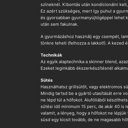
színeknél. Kibontás után kondícionálni kell,
Ez azért szükséges, mert így puhul a gyurm
és gyorsabban gyurmanyújtógéppel lehet ko
után sem fakulnak.
A gyurmázáshoz használj egy csempét, lami
tönkre teheti (felhozza a lakkot!). A kezed 
Technikák
Az egyik alaptechnika a skinner blend, azaz
Ezeket leginkább ékszerkészítésnél alkalm
Sütés
Használhatsz grillsütőt, vagy elektromos s
Mindig tartsd be a gyártó utasítását erre 
ne lépd túl a hőfokot. Alufóliából készíthet
sütési idő minimum 15 perc, de akár 40 is l
valamit, a lényeg, hogy a hőfokot ne lépjük
süsd egy kicsit tovább, de ne magasabb hőf