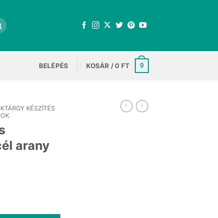
BELÉPÉS
KOSÁR /
0
FT
0
KTÁRGY KÉSZÍTÉS
POK
s
él arany
ent
e