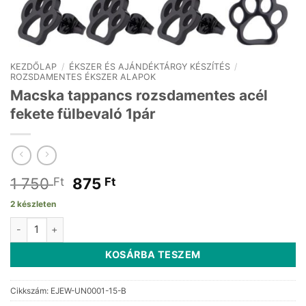
KEZDŐLAP
/
ÉKSZER ÉS AJÁNDÉKTÁRGY KÉSZÍTÉS
/
ROZSDAMENTES ÉKSZER ALAPOK
Macska tappancs rozsdamentes acél
fekete fülbevaló 1pár
Original
Current
1 750
875
Ft
Ft
price
price
2 készleten
was:
is:
Macska tappancs rozsdamentes acél fekete fülbevaló 1pár menny
1
875 Ft.
750 Ft.
KOSÁRBA TESZEM
Cikkszám:
EJEW-UN0001-15-B