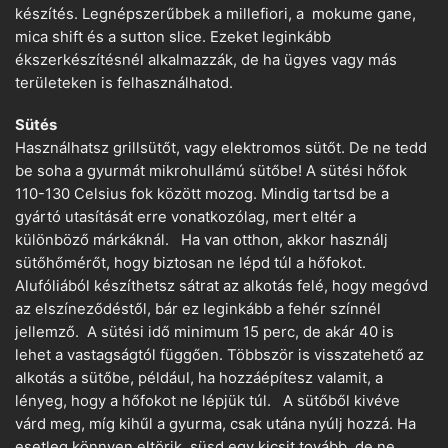
készítés. Legnépszerűbbek a millefiori, a mokume gane,
mica shift és a sutton slice. Ezeket leginkább
ékszerkészítésnél alkalmazzák, de ha ügyes vagy más
területeken is felhasználhatod.
Sütés
Használhatsz grillsütőt, vagy elektromos sütőt. De ne tedd
be soha a gyurmát mikrohullámú sütőbe! A sütési hőfok
110-130 Celsius fok között mozog. Mindig tartsd be a
gyártó utasítását erre vonatkozólag, mert eltér a
különböző márkáknál. Ha van otthon, akkor használj
sütőhőmérőt, hogy biztosan ne lépd túl a hőfokot.
Alufóliából készíthetsz sátrat az alkotás felé, hogy megóvd
az elszíneződéstől, bár ez leginkább a fehér színnél
jellemző. A sütési idő minimum 15 perc, de akár 40 is
lehet a vastagságtól függően. Többször is visszatehető az
alkotás a sütőbe, például, ha hozzáépítesz valamit, a
lényeg, hogy a hőfokot ne lépjük túl. A sütőből kivéve
várd meg, míg kihűl a gyurma, csak utána nyúlj hozzá. Ha
esetleg könnyen eltörik, süsd egy kicsit tovább, de ne