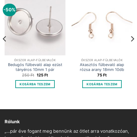
-50%
ÉKSZER ALAP-FÜLBEVALÓK
ÉKSZER ALAP-FÜLBEVALÓK
Bedugós fülbevaló alap ezüst
Akasztós fülbevaló alap
tányéros 10mm 1 pár
rózsa arany 18mm 10db
Original
Current
250
Ft
125
Ft
75
Ft
price
price
was:
is:
KOSÁRBA TESZEM
KOSÁRBA TESZEM
250 Ft.
125 Ft.
Rólunk
„…pár éve fogant meg bennünk az ötlet arra vonatkozóan,