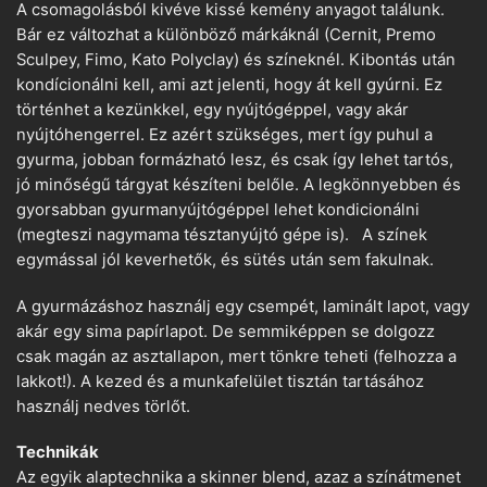
A csomagolásból kivéve kissé kemény anyagot találunk.
Bár ez változhat a különböző márkáknál (Cernit, Premo
Sculpey, Fimo, Kato Polyclay) és színeknél. Kibontás után
kondícionálni kell, ami azt jelenti, hogy át kell gyúrni. Ez
történhet a kezünkkel, egy nyújtógéppel, vagy akár
nyújtóhengerrel. Ez azért szükséges, mert így puhul a
gyurma, jobban formázható lesz, és csak így lehet tartós,
jó minőségű tárgyat készíteni belőle. A legkönnyebben és
gyorsabban gyurmanyújtógéppel lehet kondicionálni
(megteszi nagymama tésztanyújtó gépe is). A színek
egymással jól keverhetők, és sütés után sem fakulnak.
A gyurmázáshoz használj egy csempét, laminált lapot, vagy
akár egy sima papírlapot. De semmiképpen se dolgozz
csak magán az asztallapon, mert tönkre teheti (felhozza a
lakkot!). A kezed és a munkafelület tisztán tartásához
használj nedves törlőt.
Technikák
Az egyik alaptechnika a skinner blend, azaz a színátmenet