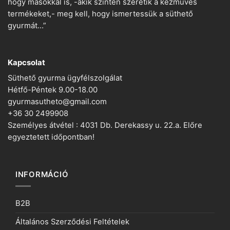
hogy másokkal is, -akik szintén szeretik a kézműves
termékeket,- meg kell, hogy ismertessük a süthető
gyurmát…”
Kapcsolat
Süthető gyurma ügyfélszolgálat
Hétfő-Péntek 9.00-18.00
gyurmasutheto@gmail.com
+36 30 2499908
Személyes átvétel : 4031 Db. Derekassy u. 22.a. Előre
egyeztetett időpontban!
INFORMÁCIÓ
B2B
Általános Szerződési Feltételek