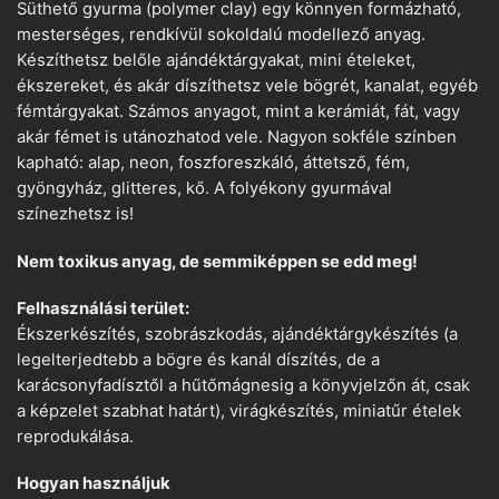
Süthető gyurma (polymer clay) egy könnyen formázható,
mesterséges, rendkívül sokoldalú modellező anyag.
Készíthetsz belőle ajándéktárgyakat, mini ételeket,
ékszereket, és akár díszíthetsz vele bögrét, kanalat, egyéb
fémtárgyakat. Számos anyagot, mint a kerámiát, fát, vagy
akár fémet is utánozhatod vele. Nagyon sokféle színben
kapható: alap, neon, foszforeszkáló, áttetsző, fém,
gyöngyház, glitteres, kő. A folyékony gyurmával
színezhetsz is!
Nem toxikus anyag, de semmiképpen se edd meg!
Felhasználási terület:
Ékszerkészítés, szobrászkodás, ajándéktárgykészítés (a
legelterjedtebb a bögre és kanál díszítés, de a
karácsonyfadísztől a hűtőmágnesig a könyvjelzőn át, csak
a képzelet szabhat határt), virágkészítés, miniatűr ételek
reprodukálása.
Hogyan használjuk