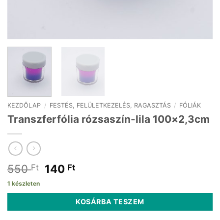
KEZDŐLAP
/
FESTÉS, FELÜLETKEZELÉS, RAGASZTÁS
/
FÓLIÁK
Transzferfólia rózsaszín-lila 100×2,3cm
Original
Current
550
140
Ft
Ft
price
price
1 készleten
was:
is:
550 Ft.
140 Ft.
KOSÁRBA TESZEM