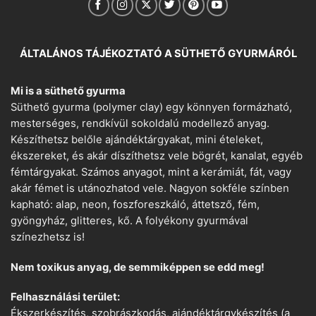
ÁLTALÁNOS TÁJÉKOZTATÓ A SÜTHETŐ GYURMÁRÓL
Mi is a süthető gyurma
Süthető gyurma (polymer clay) egy könnyen formázható,
mesterséges, rendkívül sokoldalú modellező anyag.
Készíthetsz belőle ajándéktárgyakat, mini ételeket,
ékszereket, és akár díszíthetsz vele bögrét, kanalat, egyéb
fémtárgyakat. Számos anyagot, mint a kerámiát, fát, vagy
akár fémet is utánozhatod vele. Nagyon sokféle színben
kapható: alap, neon, foszforeszkáló, áttetsző, fém,
gyöngyház, glitteres, kő. A folyékony gyurmával
színezhetsz is!
Nem toxikus anyag, de semmiképpen se edd meg!
Felhasználási terület:
Ékszerkészítés, szobrászkodás, ajándéktárgykészítés (a