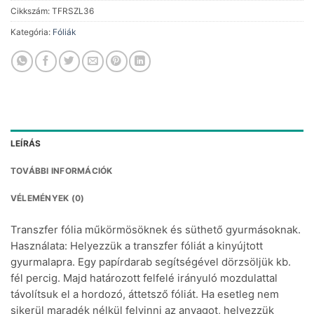
Cikkszám:
TFRSZL36
Kategória:
Fóliák
LEÍRÁS
TOVÁBBI INFORMÁCIÓK
VÉLEMÉNYEK (0)
Transzfer fólia műkörmösöknek és süthető gyurmásoknak.
Használata: Helyezzük a transzfer fóliát a kinyújtott
gyurmalapra. Egy papírdarab segítségével dörzsöljük kb.
fél percig. Majd határozott felfelé irányuló mozdulattal
távolítsuk el a hordozó, áttetsző fóliát. Ha esetleg nem
sikerül maradék nélkül felvinni az anyagot, helyezzük