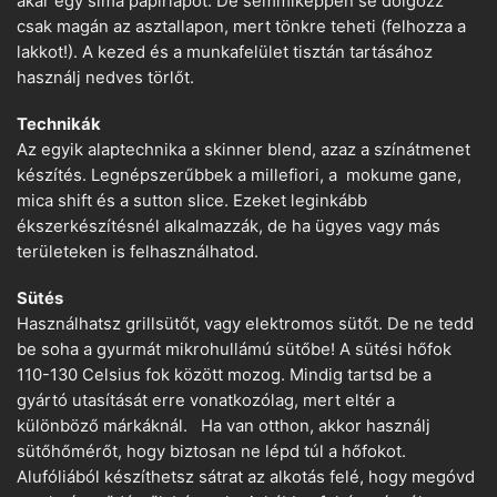
akár egy sima papírlapot. De semmiképpen se dolgozz
csak magán az asztallapon, mert tönkre teheti (felhozza a
lakkot!). A kezed és a munkafelület tisztán tartásához
használj nedves törlőt.
Technikák
Az egyik alaptechnika a skinner blend, azaz a színátmenet
készítés. Legnépszerűbbek a millefiori, a mokume gane,
mica shift és a sutton slice. Ezeket leginkább
ékszerkészítésnél alkalmazzák, de ha ügyes vagy más
területeken is felhasználhatod.
Sütés
Használhatsz grillsütőt, vagy elektromos sütőt. De ne tedd
be soha a gyurmát mikrohullámú sütőbe! A sütési hőfok
110-130 Celsius fok között mozog. Mindig tartsd be a
gyártó utasítását erre vonatkozólag, mert eltér a
különböző márkáknál. Ha van otthon, akkor használj
sütőhőmérőt, hogy biztosan ne lépd túl a hőfokot.
Alufóliából készíthetsz sátrat az alkotás felé, hogy megóvd