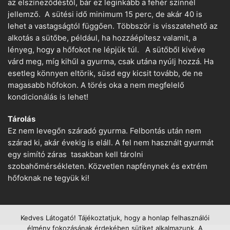
az elszíneződéstől, bár ez leginkább a fehér színnél
jellemző. A sütési idő minimum 15 perc, de akár 40 is
lehet a vastagságtól függően. Többször is visszatehető az
alkotás a sütőbe, például, ha hozzáépítesz valamit, a
lényeg, hogy a hőfokot ne lépjük túl. A sütőből kivéve
várd meg, míg kihűl a gyurma, csak utána nyúlj hozzá. Ha
esetleg könnyen eltörik, süsd egy kicsit tovább, de ne
magasabb hőfokon. A törés oka a nem megfelelő
kondicionálás is lehet!
Tárolás
Ez nem levegőn száradó gyurma. Felbontás után nem
szárad ki, akár évekig is eláll. A fel nem használt gyurmát
egy simító záras tasakban kell tárolni
szobahőmérsékleten. Közvetlen napfénynek és extrém
hőfoknak ne tegyük ki!
Kedves Látogató! Tájékoztatjuk, hogy a honlap felhasználói
élmény fokozásának érdekében sütiket alkalmazunk. A