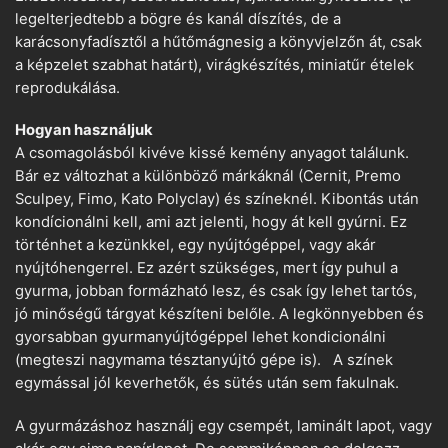
legelterjedtebb a bögre és kanál díszítés, de a
karácsonyfadísztől a hűtőmágnesig a könyvjelzőn át, csak
a képzelet szabhat határt), virágkészítés, miniatűr ételek
reprodukálása.
Hogyan használjuk
A csomagolásból kivéve kissé kemény anyagot találunk.
Bár ez változhat a különböző márkáknál (Cernit, Premo
Sculpey, Fimo, Kato Polyclay) és színeknél. Kibontás után
kondícionálni kell, ami azt jelenti, hogy át kell gyúrni. Ez
történhet a kezünkkel, egy nyújtógéppel, vagy akár
nyújtóhengerrel. Ez azért szükséges, mert így puhul a
gyurma, jobban formázható lesz, és csak így lehet tartós,
jó minőségű tárgyat készíteni belőle. A legkönnyebben és
gyorsabban gyurmanyújtógéppel lehet kondicionálni
(megteszi nagymama tésztanyújtó gépe is). A színek
egymással jól keverhetők, és sütés után sem fakulnak.
A gyurmázáshoz használj egy csempét, laminált lapot, vagy