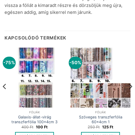
vissza a fóliát a kimaradt részre és dörzsöljük meg újra,
egészen addig, amíg sikerrel nem járunk.
KAPCSOLÓDÓ TERMÉKEK
-75%
-50%
FÓLIÁK
FÓLIÁK
Galaxis-állat-virág
Szöveges transzferfólia
transzferfólia 100x4cm 3
60x4cm 1
Original
Current
Original
Current
400
Ft
100
Ft
250
Ft
125
Ft
price
price
price
price
was:
is:
was:
is: