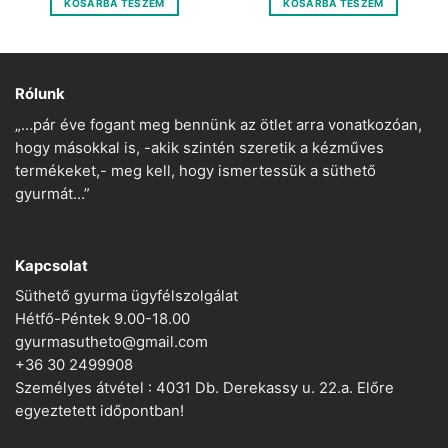
KOSÁRBA TESZEM
KOSÁRBA TESZEM
400 Ft.
100 Ft.
250 Ft.
125 Ft.
Rólunk
„…pár éve fogant meg bennünk az ötlet arra vonatkozóan,
hogy másokkal is, -akik szintén szeretik a kézműves
termékeket,- meg kell, hogy ismertessük a süthető
gyurmát…”
Kapcsolat
Süthető gyurma ügyfélszolgálat
Hétfő-Péntek 9.00-18.00
gyurmasutheto@gmail.com
+36 30 2499908
Személyes átvétel : 4031 Db. Derekassy u. 22.a. Előre
egyeztetett időpontban!