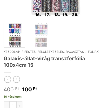
KEZDŐLAP
/
FESTÉS, FELÜLETKEZELÉS, RAGASZTÁS
/
FÓLIÁK
Galaxis-állat-virág transzferfólia
100x4cm 15
Original
Current
400
100
Ft
Ft
price
price
10 készleten
was:
is:
Galaxis-állat-virág transzferfólia 100x4cm 15 mennyiség
400 Ft.
100 Ft.