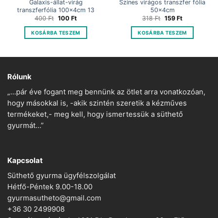
Galaxis-állat-virág
Színes virágos transzfer fólia
transzferfólia 100x4cm 13
50x4cm
Original
Current
Original
Current
400
Ft
100
Ft
318
Ft
159
Ft
price
price
price
price
was:
is:
was:
is:
KOSÁRBA TESZEM
KOSÁRBA TESZEM
400 Ft.
100 Ft.
318 Ft.
159 Ft.
Rólunk
„…pár éve fogant meg bennünk az ötlet arra vonatkozóan,
hogy másokkal is, -akik szintén szeretik a kézműves
termékeket,- meg kell, hogy ismertessük a süthető
gyurmát…”
Kapcsolat
Süthető gyurma ügyfélszolgálat
Hétfő-Péntek 9.00-18.00
gyurmasutheto@gmail.com
+36 30 2499908