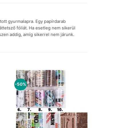
tott gyurmalapra. Egy papírdarab
áttetsző fóliát. Ha esetleg nem sikerül
szen addig, amíg sikerrel nem járunk.
-50%