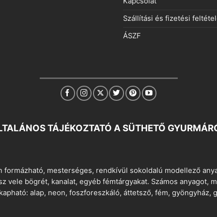
Kapcsolat
Szállítási és fizetési feltéte
ÁSZF
LTALÁNOS TÁJÉKOZTATÓ A SÜTHETŐ GYURMÁR
 formázható, mesterséges, rendkívül sokoldalú modellező anyag
tsz vele bögrét, kanalat, egyéb fémtárgyakat. Számos anyagot, min
apható: alap, neon, foszforeszkáló, áttetsző, fém, gyöngyház, g