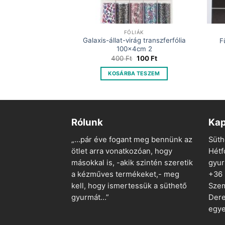
IÁK
FÓLIÁK
ág transzferfólia
Galaxis-állat-virág transzferfólia
F
4cm 6
100x4cm 2
Original
Current
Original
Current
100
Ft
400
Ft
100
Ft
price
price
price
price
was:
is:
was:
is:
 TESZEM
KOSÁRBA TESZEM
400 Ft.
100 Ft.
400 Ft.
100 Ft.
Rólunk
Kap
„…pár éve fogant meg bennünk az
Süth
ötlet arra vonatkozóan, hogy
Hétf
másokkal is, -akik szintén szeretik
gyu
a kézműves termékeket,- meg
+36
kell, hogy ismertessük a süthető
Szem
gyurmát…”
Dere
egye