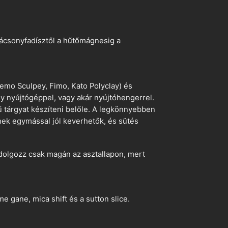
arácsonyfadísztől a hűtőmágnesig a
emo Sculpey, Fimo, Kato Polyclay) és
egy nyújtógéppel, vagy akár nyújtóhengerrel.
ű tárgyat készíteni belőle. A legkönnyebben
ek egymással jól keverhetők, és sütés
dolgozz csak magán az asztallapon, mert
 gane, mica shift és a sutton slice.