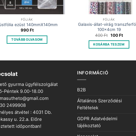
FÓLIÁK
FÓLIÁK
Galaxis-állat-virág transzferfó
üstfólia ezüst 140mmX140mm
100x4cm 19
990
Ft
Original
Curren
400
Ft
100
Ft
price
price
TOVÁBB OLVASOM
was:
is:
KOSÁRBA TESZEM
400 Ft.
100 Ft.
INFORMÁCIÓ
csolat
ető gyurma ügyfélszolgálat
B2B
ő-Péntek 9.00-18.00
rmasutheto@gmail.com
Általános Szerződési
 30 2499908
Feltételek
élyes átvétel : 4031 Db.
GDPR Adatvédelmi
kassy u. 22.a. Előre
tájékoztató
ztetett időpontban!