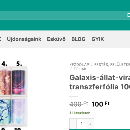
K
Újdonságaink
Esküvő
BLOG
GYIK
KEZDŐLAP
/
FESTÉS, FELÜLETK
/
FÓLIÁK
Galaxis-állat-vir
transzferfólia 1
Original
Curre
400
100
Ft
Ft
price
price
11 készleten
was:
is:
Galaxis-állat-virág transzferf
400 Ft.
100 Ft