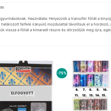
(0)
yurmásoknak. Használata: Helyezzük a transzfer fóliát a kinyúj
 határozott felfelé irányuló mozdulattal távolítsuk el a hordozó, 
ük vissza a fóliát a kimaradt részre és dörzsöljük meg újra, egé
-75%
ELFOGYOTT