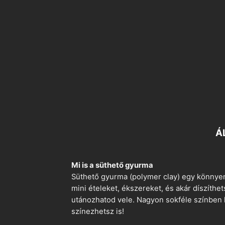
Á
Mi is a süthető gyurma
Süthető gyurma (polymer clay) egy könnyen
mini ételeket, ékszereket, és akár díszíthe
utánozhatod vele. Nagyon sokféle színben k
színezhetsz is!