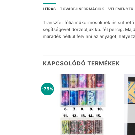
LEÍRÁS
TOVÁBBI INFORMÁCIÓK
VÉLEMÉNYEK 
Transzfer fólia műkörmösöknek és süthető g
segítségével dörzsöljük kb. fél percig. Majd
maradék nélkül felvinni az anyagot, helyezz
KAPCSOLÓDÓ TERMÉKEK
-75%