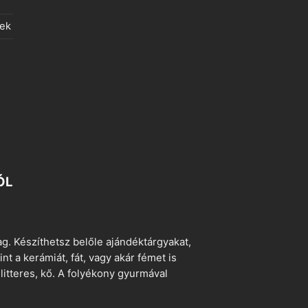
lek
ÓL
. Készíthetsz belőle ajándéktárgyakat,
t a kerámiát, fát, vagy akár fémet is
litteres, kő. A folyékony gyurmával