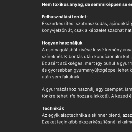
Nem toxikus anyag, de semmiképpen se e
Felhasználási terület:
Ékszerkészítés, szobrászkodás, ajándéktárg
könyvjelzőn át, csak a képzelet szabhat hat
Hogyan használjuk
A csomagolásból kivéve kissé kemény anyago
színeknél. Kibontás után kondícionálni kell,
Ez azért szükséges, mert így puhul a gyurm
és gyorsabban gyurmanyújtógéppel lehet ko
után sem fakulnak.
A gyurmázáshoz használj egy csempét, lami
tönkre teheti (felhozza a lakkot!). A kezed 
Technikák
Az egyik alaptechnika a skinner blend, azaz
Ezeket leginkább ékszerkészítésnél alkalm