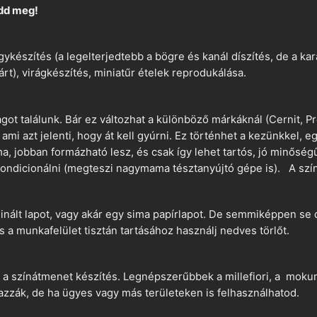
dd meg!
ykészítés (a legelterjedtebb a bögre és kanál díszítés, de a k
árt), virágkészítés, miniatűr ételek reprodukálása.
t találunk. Bár ez változhat a különböző márkáknál (Cernit, Pr
 ami azt jelenti, hogy át kell gyúrni. Ez történhet a kezünkkel, 
a, jobban formázható lesz, és csak így lehet tartós, jó minőség
ndicionálni (megteszi nagymama tésztanyújtó gépe is). A szín
nált lapot, vagy akár egy sima papírlapot. De semmiképpen se 
és a munkafelület tisztán tartásához használj nedves törlőt.
 a színátmenet készítés. Legnépszerűbbek a millefiori, a mokume
azzák, de ha ügyes vagy más területeken is felhasználhatod.